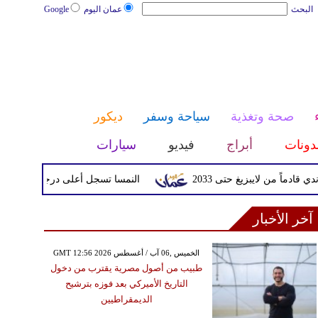
البحث
عمان اليوم
Google
صحة وتغذية
سياحة وسفر
ديكور
دونات
أبراج
فيديو
سيارات
 لايبزيغ حتى 2033
النمسا تسجل أعلى درجة حرارة في تاريخها مع وصولها إ
آخر الأخبار
GMT 12:56 2026 الخميس ,06 آب / أغسطس
طبيب من أصول مصرية يقترب من دخول
التاريخ الأميركي بعد فوزه بترشيح
الديمقراطيين