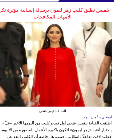
بلقيس تطلق كليب زهر ليمون برسالة إنسانية مؤثرة تكر
الأمهات المكافحات
الفنانة بلقيس فتحي
أبوظبي - عُمان اليوم
أطلقت الفنانة بلقيس فتحي أول فيديو كليب من ألبومها الأخير «غِلّ»،
باختيار أغنية «زهر ليمون» لتكون باكورة الأعمال المصورة من الألبوم،
خطوة لاقت تفاعلًا واسعًا من جمهورها، خاصة أن الكليب ابتعد عن