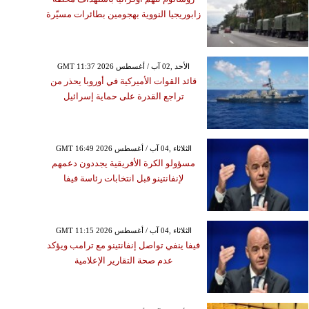
زابوريجيا النووية بهجومين بطائرات مسيّرة
GMT 11:37 2026 الأحد ,02 آب / أغسطس
قائد القوات الأميركية في أوروبا يحذر من
تراجع القدرة على حماية إسرائيل
GMT 16:49 2026 الثلاثاء ,04 آب / أغسطس
مسؤولو الكرة الأفريقية يجددون دعمهم
لإنفانتينو قبل انتخابات رئاسة فيفا
GMT 11:15 2026 الثلاثاء ,04 آب / أغسطس
فيفا ينفي تواصل إنفانتينو مع ترامب ويؤكد
عدم صحة التقارير الإعلامية