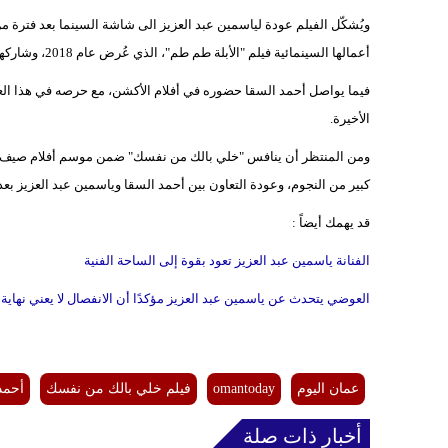
ويُشكّل الفيلم عودة لياسمين عبد العزيز الى شاشة السينما بعد فترة من 
أعمالها السينمائية فيلم "الأبلة طم طم"، الذي عُرض عام 2018، وشاركها في بطولته كلٌ من: بيومي فؤاد، حمدي الميرغني، ومصطفى أبو سريع.
فيما يواصل أحمد السقا حضوره في أفلام الأكشن، مع حرصه في هذا العم
الأخيرة.
كبير من النجوم، وعودة التعاون بين أحمد السقا وياسمين عبد العزيز بعد
قد يهمك أيضاً :
الفنانة ياسمين عبد العزيز تعود بقوة إلى الساحة الفنية
العوضي يتحدث عن ياسمين عبد العزيز مؤكدًا أن الانفصال لا يعني نهاية
عمان اليوم
omantoday
فيلم خلي بالك من نفسك
أحمد
أخبار ذات صلة