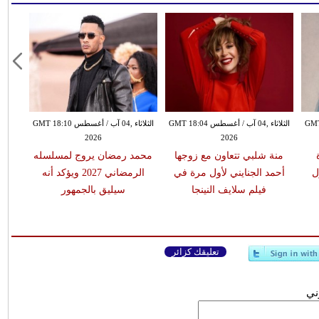
طس GMT 18:00
الثلاثاء ,04 آب / أغسطس GMT 18:04
الثلاثاء ,04 آب / أغسطس GMT 18:10
2026
2026
منة شلبي تتعاون مع زوجها
محمد رمضان يروج لمسلسله
ل
أحمد الجنايني لأول مرة في
الرمضاني 2027 ويؤكد أنه
فيلم سلايف النينجا
سيليق بالجمهور
تعليقك كزائر
وني