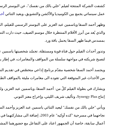
عمل سينمائي يجمع بين الكوميديا والأكشن والتشويق، ويعيد الثنائي
أحم
وظهر أحمد السقا وياسمين عبد العزيز على البوستر الرسمي للفيلم، الى جا
والذي يُعد من أبرز الأفلام المنتظرة خلال موسم الصيف، حيث دارت الت
بمسدس فيما ظهر السقا يحمل باقة ورد.
وتدور أحداث الفيلم حول فتاة قوية ومستقلة، تجسّد شخصيتها ياسمين عب
لتصبح شريكته في مواجهة سلسلة من المواقف والمغامرات، في إطار يجمع
ويجسد أحمد السقا شخصية مقدّم برنامج إذاعي متخصّص في تقديم النص
من الأحداث غير المتوقعة التي تقوده الى مغامرات مليئة بالمواقف الطر
ويشارك في بطولة الفيلم كلٌ من: أحمد السقا، وياسمين عبد العزيز، 
إنتاج Synergy Plus، وتأليف شريف الليثي، وإخراج معتز التوني.
نجاحهما في مسرحية "كده أوكيه" عام 03
أعمال سابقة، خاصة أن الجمهور اعتاد على التفاعل مع حضورهما المشت