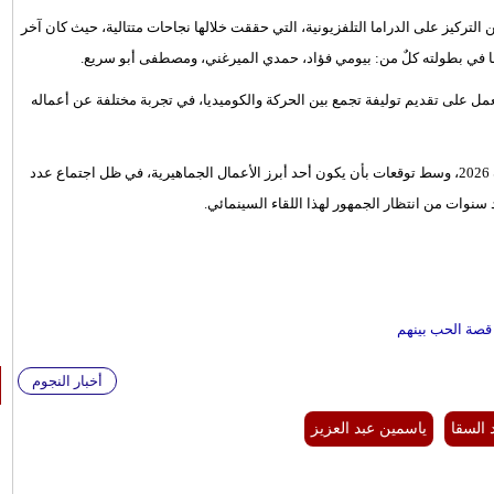
التركيز على الدراما التلفزيونية، التي حققت خلالها نجاحات متتالية، حيث كان آخر
ل على تقديم توليفة تجمع بين الحركة والكوميديا، في تجربة مختلفة عن أعماله
ومن المنتظر أن ينافس "خلي بالك من نفسك" ضمن موسم أفلام صيف 2026، وسط توقعات بأن يكون أحد أبرز الأعمال الجماهيرية، في ظل اجتماع عدد
 سنوات من انتظار الجمهور لهذا اللقاء السينمائي.
 قصة الحب بينهم
أخبار النجوم
 السقا
ياسمين عبد العزيز