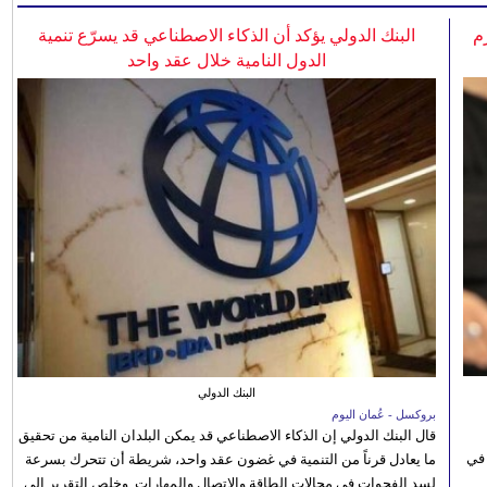
م
البنك الدولي يؤكد أن الذكاء الاصطناعي قد يسرّع تنمية
الدول النامية خلال عقد واحد
البنك الدولي
بروكسل - عُمان اليوم
قال البنك الدولي إن الذكاء الاصطناعي قد يمكن البلدان النامية من تحقيق
 في
ما يعادل قرناً من التنمية في غضون عقد واحد، شريطة أن تتحرك بسرعة
لسد الفجوات في مجالات الطاقة والاتصال والمهارات. وخلص التقرير إلى