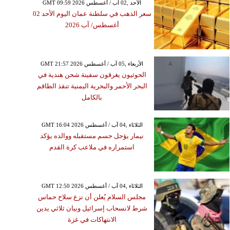
GMT 09:59 2026 الأحد ,02 آب / أغسطس
سعر الذهب في سلطنة عمان اليوم الأحد 02
أغسطس/ آب 2026
GMT 21:57 2026 الأربعاء ,05 آب / أغسطس
الحوثيون يغرقون سفينة شحن هندية في
البحر الأحمر والبحرية اليمنية تنقذ الطاقم
بالكامل
GMT 16:04 2026 الثلاثاء ,04 آب / أغسطس
نيمار يؤجل حسم مستقبله ووالده يؤكد
استمراره في ملاعب كرة القدم
GMT 12:50 2026 الثلاثاء ,04 آب / أغسطس
مجلس السلام يُعلن أن نزع سلاح حماس
شرط لانسحاب إسرائيل وبيان ثلاثي يدين
الانتهاكات في غزة