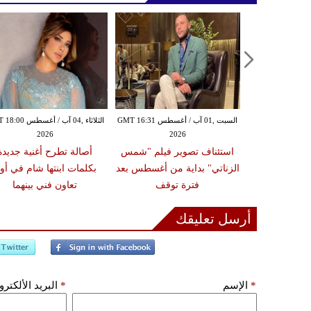
السبت ,01 آب / أغسطس GMT 16:28
السبت ,01 آب / أغسطس GMT 16:31
الثلاثاء ,04 آب / أغس
2026
2026
20
كشف كواليس
استئناف تصوير فيلم "شمس
أصالة تطرح أغنية جديدة
 الصعود إلى
الزناتي" بداية من أغسطس بعد
بكلمات ابنتها شام في أو
ستالجيا باند
فترة توقف
تعاون فني بينهما
أرسل تعليقك
*
الإسم
*
البريد الألكتر