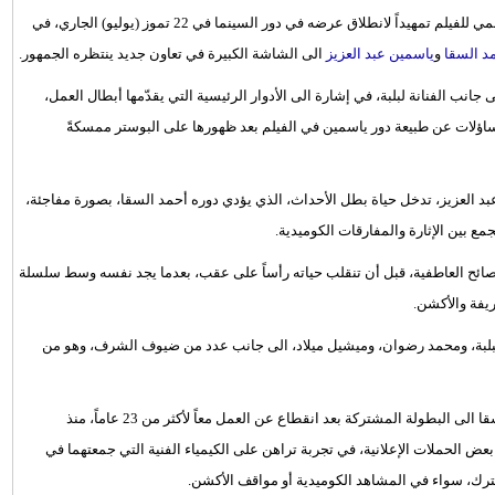
كشفت الشركة المنتجة لفيلم "خلي بالك من نفسك"، عن البوستر الرسمي للفيلم تمهيداً لانطلاق عرضه في دور السينما في 22 تموز (يوليو) الجاري، في
د السقا
و
ياسمين عبد العزيز
الى الشاشة الكبيرة في تعاون جديد ينتظره الجمهور.
نب الفنانة لبلبة، في إشارة الى الأدوار الرئيسية التي يقدّمها أبطال العمل،
ساؤلات عن طبيعة دور ياسمين في الفيلم بعد ظهورها على البوستر ممسكةً
د العزيز، تدخل حياة بطل الأحداث، الذي يؤدي دوره أحمد السقا، بصورة مفاجئة،
 بين الإثارة والمفارقات الكوميدية.
ائح العاطفية، قبل أن تنقلب حياته رأساً على عقب، بعدما يجد نفسه وسط سلسلة
يفة والأكشن.
ولبلبة، ومحمد رضوان، وميشيل ميلاد، الى جانب عدد من ضيوف الشرف، وهو من
ويأتي "خلي بالك من نفسك" ليعيد الثنائي ياسمين عبد العزيز وأحمد السقا الى البطولة المشتركة بعد انقطاع عن العمل معاً لأكثر من 23 عاماً، منذ
20، إضافة الى مشاركتهما في بعض الحملات الإعلانية، في تجربة تراهن على الكيمياء الفنية التي جمعتهما في
رك، سواء في المشاهد الكوميدية أو مواقف الأكشن.