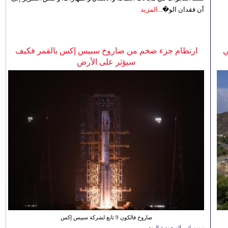
أن فقدان الو�...
المزيد
ي
ارتطام جزء ضخم من صاروخ سبيس إكس بالقمر فكيف
سيؤثر على الأرض
صاروخ فالكون 9 تابع لشركة سبيس إكس
نيويورك - السعودية اليوم