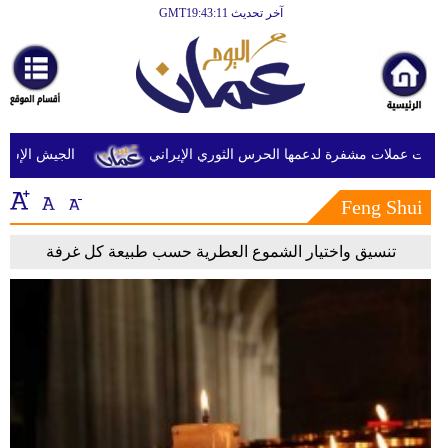
آخر تحديث GMT19:43:11
الرئيسية
أخبارعاجلة
رياضة
ثقافة
صات عملات مشفرة لدعمها الحرس الثوري الإيراني
الجيش الإسرائي
إقتصاد
Feng Shui
فن
تنسيق واختيار الشموع العطرية حسب طبيعة كل غرفة
وموسيقى
أزياء
صحة
وتغذية
سياحة