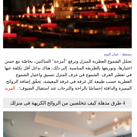
وسفر
ديكور
أخبار
إعلام
مسقط - عمان اليوم
تعليم
تجمّل الشموع العطرية المنزل وترفع "أمزجة" الساكنين، بخاصّة مع حسن
اختيارها، وتوزيعها بالطريقة المناسبة. إلى ذلك، هناك بدائل أقل تكلفة عنها
مرأة
في تعطير الغرف. الشموع في غرف المنزل تنسيق واختيار الشموع
العطرية حسب طبيعة كل غرفة في غرفة المعيشة، تحقّق إضافة الروائح
علوم
المميزة والدافئة إحساسًا بالراحة والترحاب عند استقبال الضيوف؛...
المزيد
وتكنولوجيا
4 طرق مذهلة كيف تتخلصين من الروائح الكريهة فى منزلك
بيئة
مدوَّنات
أبراج