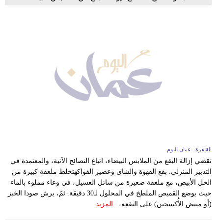
القاهرة ـ عمان اليوم
تقضي إزالة البقع من الملابس البيضاء، اتباع النصائح الآتية، والمعتمدة في
التدبير المنزلي. بقع القهوة والشاي وعصير الفواكهتخلط ملعقة كبيرة من
الخل الأبيض، مع ملعقة صغيرة من سائل الغسيل، في وعاء مملوء بالماء
حيث يوضع القميص الملطخ في المحلول لـ30 دقيقة. ثمّ، يرش صودا الخبز
(أو مبيض الأُكسجين) على البقعة،...
المزيد