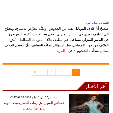
القاهرة ـ عمان اليوم
صحيحٌ أنَّ غلاف الموبايل يقيه من الخدوش، ولكنَّه يتعرَّض للاتساخ، ويحتاج
إلى تنظيف دوري في التدبير المنزلي. وفي هذا الإطار، يُقدم أربع طرق
في التدبير المنزلي مُساعدة في تنظيف غلاف الموبايل المطاط. • يُنزع
الغلاف من جهاز الموبايل، قبل استهلال عمليَّة التنظيف. ثمَّ، يُغسل الغلاف
بسائل منظِّف الشحوم. • في...
المزيد
4
3
2
1
آخر الأخبار
GMT 09:39 2026 السبت ,25 تموز / يوليو
فساتين السهرة بزمزمات الخصر صيحة أنثوية
تتألق بها النجمات