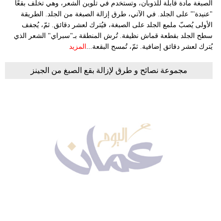
الصبغة مادة قابلة للذوبان، وتستخدم في تلوين الشعر، وهي تخلّف بقعًا
"عنيدة'" على الجلد. في الآتي، طرق إزالة الصبغة من الجلد. الطريقة
الأولى يُصبّ ملمع الجلد على الصبغة، فيُترك لعشر دقائق. ثمّ، يُجفف
سطح الجلد بقطعة قماش نظيفة. تُرش المنطقة بـ"سبراي" الشعر الذي
يُترك لعشر دقائق إضافية. ثمّ، تُمسح البقعة...
المزيد
مجموعة نصائح و طرق لإزالة بقع الصبغ من الجينز