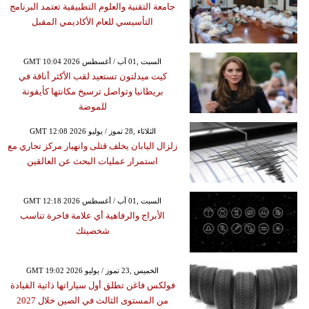
جامعة التقنية والعلوم التطبيقية تعتمد البرنامج
التأسيسي للعام الأكاديمي المقبل
GMT 10:04 2026 السبت ,01 آب / أغسطس
كيت ميدلتون تستعيد لقب الأكثر أناقة في
بريطانيا وتواصل ترسيخ مكانتها كأيقونة
للموضة
GMT 12:08 2026 الثلاثاء ,28 تموز / يوليو
زلزال اليابان يخلف قتلى وانهيار مركز تجاري مع
استمرار عمليات البحث عن العالقين
GMT 12:18 2026 السبت ,01 آب / أغسطس
الأبراج والرفاهية أي علامة فاخرة تناسب
شخصيتك
GMT 19:02 2026 الخميس ,23 تموز / يوليو
فولكس فاغن تطلق أول سياراتها ذاتية القيادة
من المستوى الثالث في الصين خلال 2027