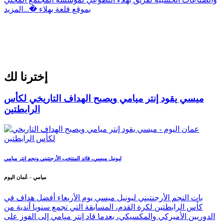
بموقع قلعة بهلاء �...
المزيد
إخترنا لك
ميسي يقود إنتر ميامي ويصبح الهداف التاريخي لكأس
الرابطتين
ليونيل ميسي، قائد المنتخب الأرجنتيني ونجم انتر ميامي
ميامي - عُمان اليوم
بات النجم الأرجنتيني ليونيل ميسي يوم الأربعاء أفضل هداف في
كأس الرابطتين لكرة القدم، المسابقة التي تجمع سنويا أندية من
الدوريين الأميركي والمكسيكي، بعدما قاد إنتر ميامي إلى الفوز على