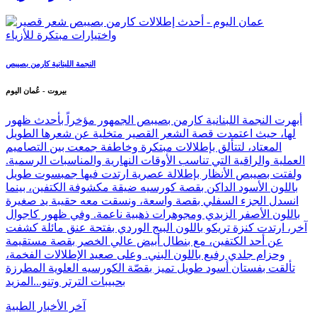
النجمة اللبنانية كارمن بصيبص
بيروت - عُمان اليوم
أبهرت النجمة اللبنانية كارمن بصيبص الجمهور مؤخراً بأحدث ظهور
لها، حيث اعتمدت قصة الشعر القصير متخلية عن شعرها الطويل
المعتاد، لتتألق بإطلالات مبتكرة وخاطفة جمعت بين التصاميم
العملية والراقية التي تناسب الأوقات النهارية والمناسبات الرسمية.
ولفتت بصيبص الأنظار بإطلالة عصرية ارتدت فيها جمبسوت طويل
باللون الأسود الداكن بقصة كورسيه ضيقة مكشوفة الكتفين، بينما
انسدل الجزء السفلي بقصة واسعة، ونسقت معه حقيبة يد صغيرة
باللون الأصفر الزبدي ومجوهرات ذهبية ناعمة. وفي ظهور كاجوال
آخر، ارتدت كنزة تريكو باللون البيج الوردي بفتحة عنق مائلة كشفت
عن أحد الكتفين، مع بنطال أبيض عالي الخصر بقصة مستقيمة
وحزام جلدي رفيع باللون البني. وعلى صعيد الإطلالات الفخمة،
تألقت بفستان أسود طويل تميز بقصّة الكورسيه العلوية المطرزة
بحبيبات الترتر وتنو...
المزيد
آخر الأخبار الطبية