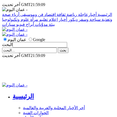
آخر تحديث GMT21:59:09
الرئيسية
أخبارعاجلة
رياضة
ثقافة
إقتصاد
فن وموسيقى
أزياء
صحة
وتغذية
سياحة وسفر
ديكور
أخبار
إعلام
تعليم
مرأة
علوم وتكنولوجيا
بيئة
مدوَّنات
أبراج
فيديو
سيارات
Google
عمان اليوم
البحث
آخر تحديث GMT21:59:09
الرئيسية
أخر الأخبار المحلية والعربية والعالمية
الحوارات الفنية