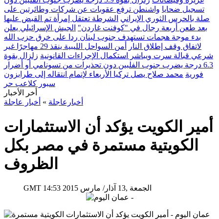
تسجيل ضحايا
واشنطن ترفع عقوبات عن شركات وطائرتين على
صلة بالحرس الثوري الإيراني
الشرطة تعتقل إمرأة تم القبض عليها
بعد طعن أربعة رجال في "كوفنت غاردن"
الجيش الإسرائيلي يعلن
بدء موجة هجمات تستهدف جنوب لبنان ردا على خرق حزب الله
لاتفاق وقف إطلاق النار
أمن السواحل الليبية ينقذ 29 مهاجرًا غير
شرعي قبالة سرت ويباشر استكمال الإجراءات القانونية
زلزال بقوة
6.3 درجة يضرب جنوب الفلبين دون تحذيرات من تسونامي أو أضرار
فورية
محمد صلاح يصل تركيا الأربعاء لإتمام انتقاله إلى طرابزون
سبور كلاعب حر
أخر الأخبار
أخبارعاجلة
»
أخبار عاجلة
أمير الكويت يؤكد أن الاستثمارات
الكويتية مستمرة في مصر بكل
الظروف
14:53 2015 الجمعة ,13 آذار/ مارس
GMT