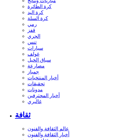
مباريات ونتائج
كرة الطائرة
كرة اليد
كرة السلة
رمي
قفز
الجري
تنس
سيارات
غولف
سباق الخيل
مصارعة
جمباز
أخبار المنتخبات
تحقيقات
مدونات
أخبار المحترفين
غاليري
ثقافة
عالم الثقافة والفنون
أخبار الثقافة والفنون