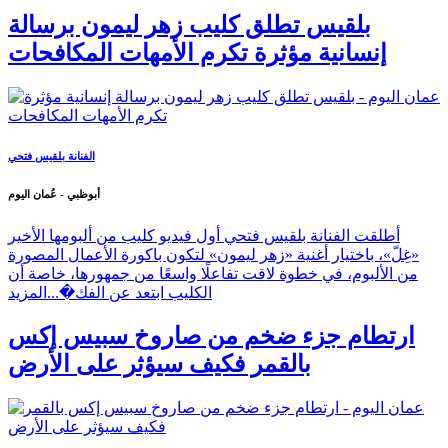
بلقيس تطلق كليب زهر ليمون برسالة
إنسانية مؤثرة تكرم الأمهات المكافحات
الفنانة بلقيس فتحي
أبوظبي - عُمان اليوم
أطلقت الفنانة بلقيس فتحي أول فيديو كليب من ألبومها الأخير
«غِلّ»، باختيار أغنية «زهر ليمون» لتكون باكورة الأعمال المصورة
من الألبوم، في خطوة لاقت تفاعلًا واسعًا من جمهورها، خاصة أن
الكليب ابتعد عن الفك�...
المزيد
ارتطام جزء ضخم من صاروخ سبيس إكس
بالقمر فكيف سيؤثر على الأرض