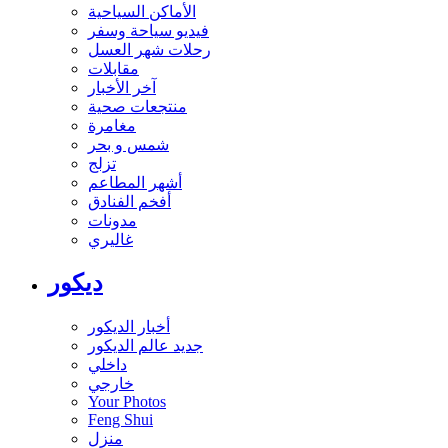
الأماكن السياحية
فيديو سياحة وسفر
رحلات شهر العسل
مقابلات
آخر الأخبار
منتجعات صحية
مغامرة
شمس و بحر
تزلج
أشهر المطاعم
أفخم الفنادق
مدونات
غاليري
ديكور
أخبار الديكور
جديد عالم الديكور
داخلي
خارجي
Your Photos
Feng Shui
منزل