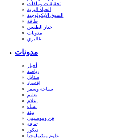
تحقيقات وملفات
الحياة البرية
السوق الإيكولوجية
طاقة
اخبار الطقس
مدونات
غاليري
مدونات
أخبار
رياضة
ستايل
اقتصاد
سياحة وسفر
تعليم
إعلام
نساء
بيئة
فن وموسيقى
ثقافة
ديكور
علوم وتكنولوجيا