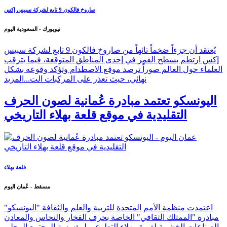
صاروخ فالكون 9 تابع لشركة سبيس إكس
نيويورك - السعودية اليوم
يُعتقد أن جزءاً ضخماً تائهاً من صاروخ فالكون 9 تابع لشركة سبيس
إكس ارتطم بسطح القمر في إحدى المناطق المتوقعة، فيما يترقب
العلماء حول العالم صوراً ترصد موقع الاصطدام وتؤكد وقوعه بشكل
نهائي، حيث تعذر على المركبات الت...
المزيد
اليونسكو تعتمد مبادرة عُمانية لصون الحرف
التقليدية في موقع قلعة بهلاء التاريخي
قلعة بهلاء
مسقط - عُمان اليوم
اعتمدت منظمة الأمم المتحدة للتربية والعلم والثقافة "اليونسكو"
مبادرة "الممتلك الثقافي" الخاصة بحرف الفخار والنحاس والمعادن
والصناعات الخشبية لفريق بهلاء التطوعي لمؤسسة المجتمع المحلي