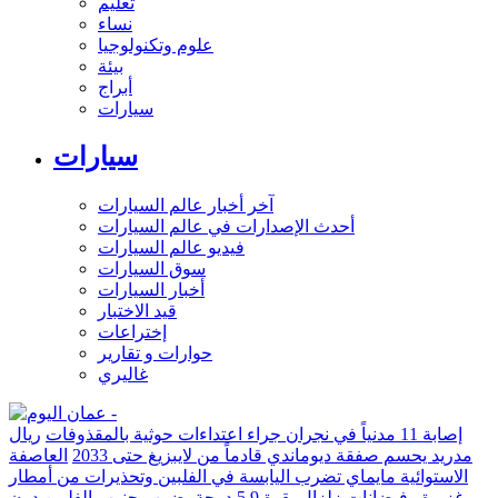
تعليم
نساء
علوم وتكنولوجيا
بيئة
أبراج
سيارات
سيارات
آخر أخبار عالم السيارات
أحدث الإصدارات في عالم السيارات
فيديو عالم السيارات
سوق السيارات
أخبار السيارات
قيد الاختبار
إختراعات
حوارات و تقارير
غاليري
إصابة 11 مدنياً في نجران جراء اعتداءات حوثية بالمقذوفات
ريال
مدريد يحسم صفقة ديوماندي قادماً من لايبزيغ حتى 2033
العاصفة
الاستوائية مايماي تضرب اليابسة في الفلبين وتحذيرات من أمطار
غزيرة وفيضانات
زلزال بقوة 5.9 درجة يضرب جنوب الفلبين دون