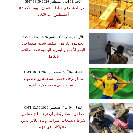
GMT 09:59 2026 الأحد ,02 آب / أغسطس
سعر الذهب في سلطنة عمان اليوم الأحد 02
أغسطس/ آب 2026
GMT 21:57 2026 الأربعاء ,05 آب / أغسطس
الحوثيون يغرقون سفينة شحن هندية في
البحر الأحمر والبحرية اليمنية تنقذ الطاقم
بالكامل
GMT 16:04 2026 الثلاثاء ,04 آب / أغسطس
نيمار يؤجل حسم مستقبله ووالده يؤكد
استمراره في ملاعب كرة القدم
GMT 12:50 2026 الثلاثاء ,04 آب / أغسطس
مجلس السلام يُعلن أن نزع سلاح حماس
شرط لانسحاب إسرائيل وبيان ثلاثي يدين
الانتهاكات في غزة