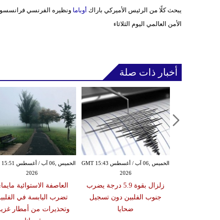
يبحث كلًا من الرئيس الأميركي باراك
أوباما
ونظيره الفرنسي فرانسسو هول
الأمن العالمي اليوم الثلاثاء
أخبار ذات صلة
الأربعاء ,05 آب / أغسطس GMT 16:02
الخميس ,06 آب / أغسطس GMT 15:43
الخميس ,06 آب / أغ
2026
2026
20
 عقوبات عن
زلزال بقوة 5.9 درجة يضرب
العاصفة الاستوائية مايما
تين على صلة
جنوب الفلبين دون تسجيل
تضرب اليابسة في الفلبي
ري الإيراني
ضحايا
وتحذيرات من أمطار غزير