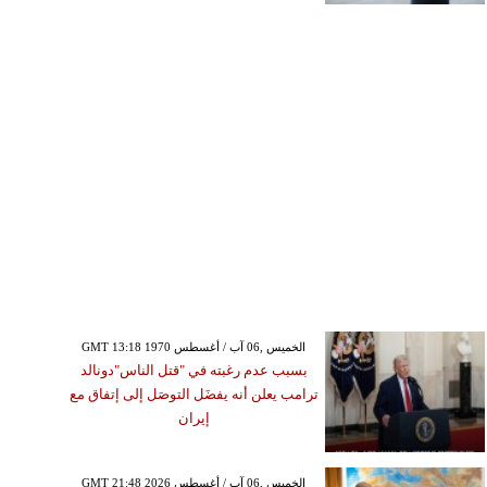
GMT 13:18 1970 الخميس ,06 آب / أغسطس
بسبب عدم رغبته في "قتل الناس"دونالد
ترامب يعلن أنه يفضَل التوصَل إلى إتفاق مع
إيران
GMT 21:48 2026 الخميس ,06 آب / أغسطس