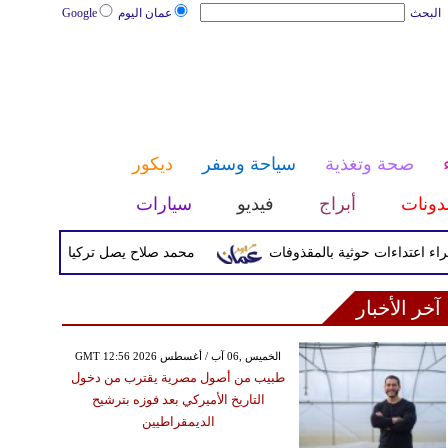
البحث
عمان اليوم
Google
صحة وتغذية
سياحة وسفر
ديكور
دونات
أبراج
فيديو
سيارات
محمد صلاح يصل تركيا الأربعاء لإتمام انتق
آخر الأخبار
GMT 12:56 2026 الخميس ,06 آب / أغسطس
طبيب من أصول مصرية يقترب من دخول
التاريخ الأميركي بعد فوزه بترشيح
الديمقراطيين