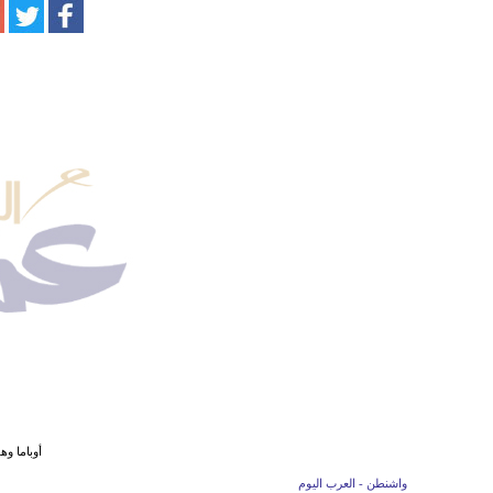
أوباما وه
واشنطن - العرب اليوم