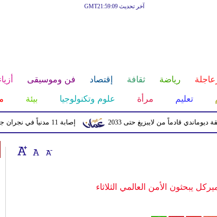
آخر تحديث GMT21:59:09
عاجلة
رياضة
ثقافة
إقتصاد
فن وموسيقى
أزياء
تعليم
مرأة
علوم وتكنولوجيا
بيئة
م
قادماً من لايبزيغ حتى 2033
إصابة 11 مدنياً في نجران جراء اعتداءات حوثية بالمقذوفات
يركل يبحثون الأمن العالمي الثلاثاء