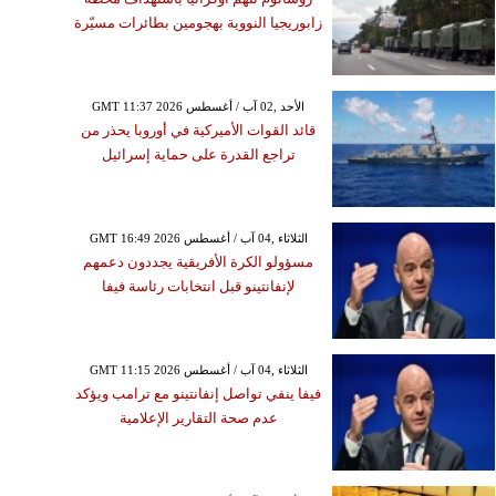
زابوريجيا النووية بهجومين بطائرات مسيّرة
GMT 11:37 2026 الأحد ,02 آب / أغسطس
قائد القوات الأميركية في أوروبا يحذر من
تراجع القدرة على حماية إسرائيل
GMT 16:49 2026 الثلاثاء ,04 آب / أغسطس
مسؤولو الكرة الأفريقية يجددون دعمهم
لإنفانتينو قبل انتخابات رئاسة فيفا
GMT 11:15 2026 الثلاثاء ,04 آب / أغسطس
فيفا ينفي تواصل إنفانتينو مع ترامب ويؤكد
عدم صحة التقارير الإعلامية