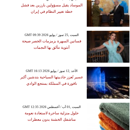
الموساد يقيل مسؤولين بارزين بعد فشل
خطة تغيير النظام في إيران
GMT 09:39 2026 السبت ,25 تموز / يوليو
فساتين السهرة بزمزمات الخصر صيحة
أنثوية تتألق بها النجمات
GMT 16:13 2026 الأحد ,12 تموز / يوليو
عسير تُعزز جاذبيتها السياحية بتدشين أكبر
نافورة في المملكة بمنتجع الوادي
GMT 12:35 2026 السبت ,01 آب / أغسطس
حلول منزلية ساحرة لاستعادة نعومة
مناشفكِ الخشنة بدون معطرات