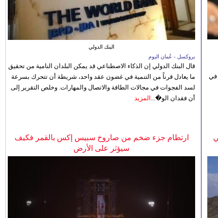
البنك الدولي
بروكسل - عُمان اليوم
قال البنك الدولي إن الذكاء الاصطناعي قد يمكن البلدان النامية من تحقيق
 في
ما يعادل قرناً من التنمية في غضون عقد واحد، شريطة أن تتحرك بسرعة
لسد الفجوات في مجالات الطاقة والاتصال والمهارات. وخلص التقرير إلى
أن فقدان الو�...
المزيد
ي
ارتطام جزء ضخم من صاروخ سبيس إكس بالقمر فكيف
سيؤثر على الأرض