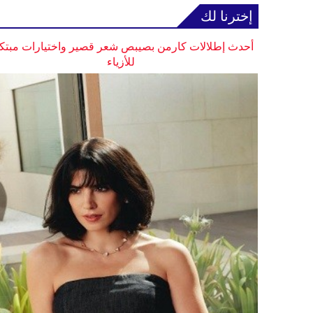
إخترنا لك
أحدث إطلالات كارمن بصيبص شعر قصير واختيارات مبتك
للأزياء