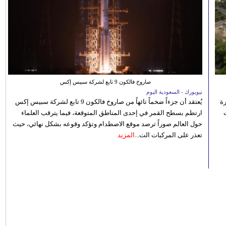
صاروخ فالكون 9 تابع لشركة سبيس إكس
نيويورك - السعودية اليوم
رة
يُعتقد أن جزءاً ضخماً تائهاً من صاروخ فالكون 9 تابع لشركة سبيس إكس
ارتطم بسطح القمر في إحدى المناطق المتوقعة، فيما يترقب العلماء
حول العالم صوراً ترصد موقع الاصطدام وتؤكد وقوعه بشكل نهائي، حيث
تعذر على المركبات الت...
المزيد