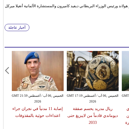
اند ورئيس الوزراء البريطاني ديفيد كاميرون والمستشارة الألمانية أنغيلا ميركل
أخبار عاجلة
سطس GMT 15:51
الخميس ,06 آب / أغسطس GMT 17:19
الخميس ,06 آب / أغسطس GMT 21:59
2026
2026
ي
ريال مدريد يحسم صفقة
إصابة 11 مدنياً في نجران جراء
ن
ديوماندي قادماً من لايبزيغ حتى
اعتداءات حوثية بالمقذوفات
ة
2033