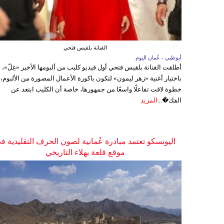
الفنانة بلقيس فتحي
أبوظبي - عُمان اليوم
أطلقت الفنانة بلقيس فتحي أول فيديو كليب من ألبومها الأخير «غِلّ»،
باختيار أغنية «زهر ليمون» لتكون باكورة الأعمال المصورة من الألبوم،
خطوة لاقت تفاعلًا واسعًا من جمهورها، خاصة أن الكليب ابتعد عن
الفك�...
المزيد
اليونسكو تعتمد مبادرة عُمانية لصون الحرف التقليدية ف
موقع قلعة بهلاء التاريخي