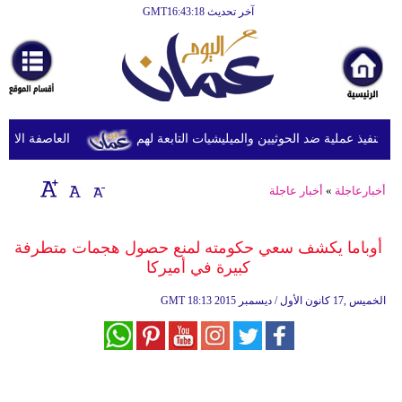
آخر تحديث GMT16:43:18
الرئيسية
أخبارعاجلة
رياضة
ثقافة
نفيذ عملية ضد الحوثيين والميليشيات التابعة لهم
العاصفة الاستوائ
إقتصاد
أخبارعاجلة
»
أخبار عاجلة
فن
وموسيقى
أوباما يكشف سعي حكومته لمنع حصول هجمات متطرفة
كبيرة في أميركا
أزياء
18:13 2015 الخميس ,17 كانون الأول / ديسمبر
GMT
صحة
وتغذية
سياحة