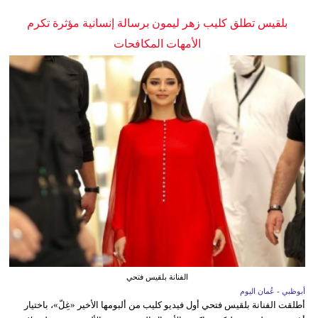
بلقيس تطلق كليب زهر ليمون برسالة إنسانية مؤثرة تكرم
الأمهات المكافحات
الفنانة بلقيس فتحي
أبوظبي - عُمان اليوم
أطلقت الفنانة بلقيس فتحي أول فيديو كليب من ألبومها الأخير «غِلّ»، باختيار