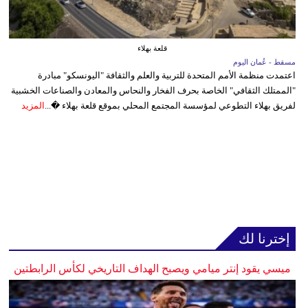
قلعة بهلاء
مسقط - عُمان اليوم
اعتمدت منظمة الأمم المتحدة للتربية والعلم والثقافة "اليونسكو" مبادرة
"الممتلك الثقافي" الخاصة بحرف الفخار والنحاس والمعادن والصناعات الخشبية
لفريق بهلاء التطوعي لمؤسسة المجتمع المحلي بموقع قلعة بهلاء �...
المزيد
إخترنا لك
ميسي يقود إنتر ميامي ويصبح الهداف التاريخي لكأس الرابطتين