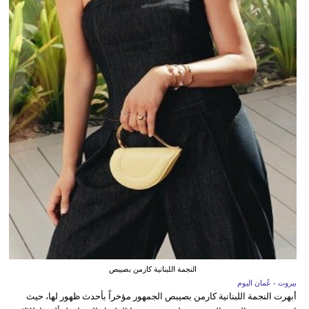
النجمة اللبنانية كارمن بصيبص
بيروت - عُمان اليوم
أبهرت النجمة اللبنانية كارمن بصيبص الجمهور مؤخراً بأحدث ظهور لها، حيث