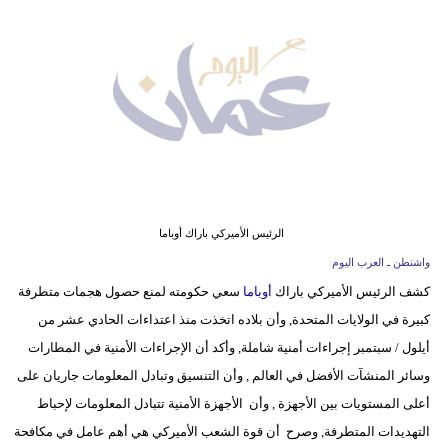
وسفر
ديكور
أخبار
إعلام
تعليم
مرأة
الرئيس الأميركي باراك أوباما
واشنطن ـ العرب اليوم
علوم
كشف الرئيس الأميركي باراك
أوباما
سعي حكومته لمنع حصول هجمات متطرفة
وتكنولوجيا
كبيرة في الولايات المتحدة, وأن بلاده اتخذت منذ اعتداءات الحادي عشر من
بيئة
أيلول / سبتمبر إجراءات أمنية شاملة, وأكد أن الإجراءات الأمنية في المطارات
وسائر المنشآت الأفضل في العالم , وأن التنسيق وتبادل المعلومات جاريان على
مدوَّنات
أعلى المستويات بين الأجهزة , وأن الأجهزة الأمنية تتبادل المعلومات لإحباط
التهديدات المتطرفة, وصرح أن قوة الشعب الأميركي هي أهم عامل في مكافحة
أبراج