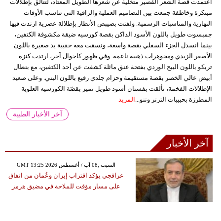
اعتمدت قصة الشعر القصير متخلية عن شعرها الطويل المعتاد، لتتألق بإطلالات
مبتكرة وخاطفة جمعت بين التصاميم العملية والراقية التي تناسب الأوقات
النهارية والمناسبات الرسمية. ولفتت بصيبص الأنظار بإطلالة عصرية ارتدت فيها
جمبسوت طويل باللون الأسود الداكن بقصة كورسيه ضيقة مكشوفة الكتفين،
بينما انسدل الجزء السفلي بقصة واسعة، ونسقت معه حقيبة يد صغيرة باللون
الأصفر الزبدي ومجوهرات ذهبية ناعمة. وفي ظهور كاجوال آخر، ارتدت كنزة
تريكو باللون البيج الوردي بفتحة عنق مائلة كشفت عن أحد الكتفين، مع بنطال
أبيض عالي الخصر بقصة مستقيمة وحزام جلدي رفيع باللون البني. وعلى صعيد
الإطلالات الفخمة، تألقت بفستان أسود طويل تميز بقصّة الكورسيه العلوية
المطرزة بحبيبات الترتر وتنو...
المزيد
آخر الأخبار الطبية
آخر الأخبار
GMT 13:25 2026 السبت ,08 آب / أغسطس
عراقجي يؤكد اقتراب إيران وعُمان من اتفاق
على مسار مؤقت للملاحة في مضيق هرمز