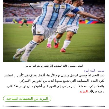
ليونيل ميسي، قائد المنتخب الأرجنتيني ونجم انتر ميامي
ميامي - عُمان اليوم
بات النجم الأرجنتيني ليونيل ميسي يوم الأربعاء أفضل هداف في كأس الرابطتين
لكرة القدم، المسابقة التي تجمع سنويا أندية من الدوريين الأميركي
والمكسيكي، بعدما قاد إنتر ميامي إلى الفوز على أتلتيكو سان لويس 4-2 على
أرضه ض�...
المزيد
المزيد من التحقيقات السياحية