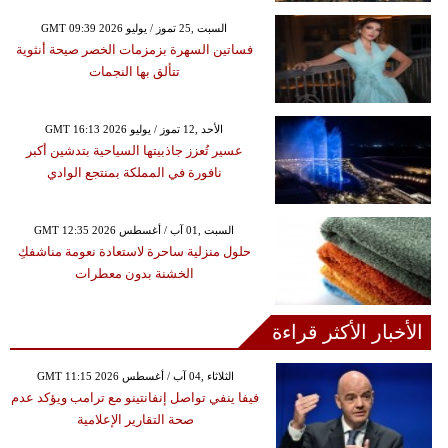
GMT 09:39 2026 السبت ,25 تموز / يوليو
فساتين السهرة بزمزمات الخصر صيحة أنثوية
تتألق بها النجمات
GMT 16:13 2026 الأحد ,12 تموز / يوليو
عسير تُعزز جاذبيتها السياحية بتدشين أكبر
نافورة في المملكة بمنتجع الوادي
GMT 12:35 2026 السبت ,01 آب / أغسطس
حلول منزلية ساحرة لاستعادة نعومة مناشفكِ
الخشنة بدون معطرات
الأخبار الأكثر قراءة
GMT 11:15 2026 الثلاثاء ,04 آب / أغسطس
فيفا ينفي تواصل إنفانتينو مع ترامب ويؤكد عدم
صحة التقارير الإعلامية