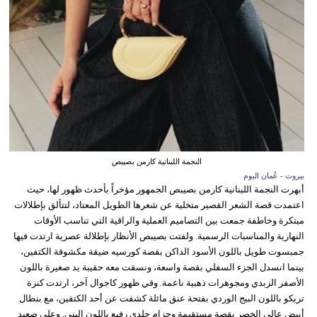
النجمة اللبنانية كارمن بصيبص
بيروت - عُمان اليوم
أبهرت النجمة اللبنانية كارمن بصيبص الجمهور مؤخراً بأحدث ظهور لها، حيث
اعتمدت قصة الشعر القصير متخلية عن شعرها الطويل المعتاد، لتتألق بإطلالات
مبتكرة وخاطفة جمعت بين التصاميم العملية والراقية التي تناسب الأوقات
النهارية والمناسبات الرسمية. ولفتت بصيبص الأنظار بإطلالة عصرية ارتدت فيها
جمبسوت طويل باللون الأسود الداكن بقصة كورسيه ضيقة مكشوفة الكتفين،
بينما انسدل الجزء السفلي بقصة واسعة، ونسقت معه حقيبة يد صغيرة باللون
الأصفر الزبدي ومجوهرات ذهبية ناعمة. وفي ظهور كاجوال آخر، ارتدت كنزة
تريكو باللون البيج الوردي بفتحة عنق مائلة كشفت عن أحد الكتفين، مع بنطال
أبيض عالي الخصر بقصة مستقيمة وحزام جلدي رفيع باللون البني. وعلى صعيد