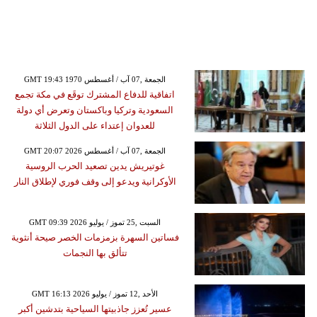
GMT 19:43 1970 الجمعة ,07 آب / أغسطس
اتفاقية للدفاع المشترك توقَع في مكة تجمع
السعودية وتركيا وباكستان وتعرض أي دولة
للعدوان إعتداء على الدول الثلاثة
GMT 20:07 2026 الجمعة ,07 آب / أغسطس
غوتيريش يدين تصعيد الحرب الروسية
الأوكرانية ويدعو إلى وقف فوري لإطلاق النار
GMT 09:39 2026 السبت ,25 تموز / يوليو
فساتين السهرة بزمزمات الخصر صيحة أنثوية
تتألق بها النجمات
GMT 16:13 2026 الأحد ,12 تموز / يوليو
عسير تُعزز جاذبيتها السياحية بتدشين أكبر