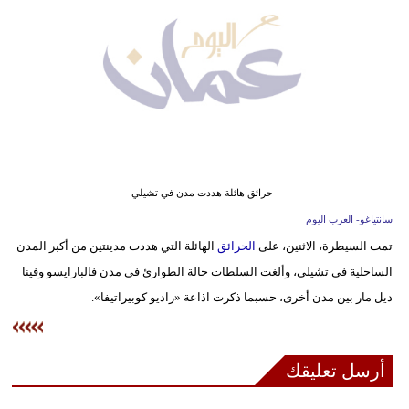
وسفر
ديكور
أخبار
إعلام
تعليم
حرائق هائلة هددت مدن في تشيلي
مرأة
سانتياغو- العرب اليوم
تمت السيطرة، الاثنين، على
الحرائق
الهائلة التي هددت مدينتين من أكبر المدن
علوم
الساحلية في تشيلي، وألغت السلطات حالة الطوارئ في مدن فالبارايسو وفينا
وتكنولوجيا
ديل مار بين مدن أخرى، حسبما ذكرت اذاعة «راديو كوبيراتيفا».
بيئة
مدوَّنات
أرسل تعليقك
أبراج