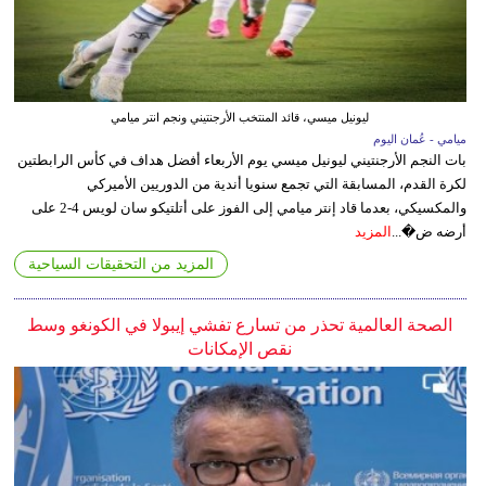
ليونيل ميسي، قائد المنتخب الأرجنتيني ونجم انتر ميامي
ميامي - عُمان اليوم
بات النجم الأرجنتيني ليونيل ميسي يوم الأربعاء أفضل هداف في كأس الرابطتين
لكرة القدم، المسابقة التي تجمع سنويا أندية من الدوريين الأميركي
والمكسيكي، بعدما قاد إنتر ميامي إلى الفوز على أتلتيكو سان لويس 4-2 على
أرضه ض�...
المزيد
المزيد من التحقيقات السياحية
الصحة العالمية تحذر من تسارع تفشي إيبولا في الكونغو وسط
نقص الإمكانات