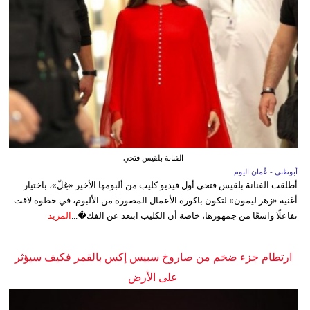
الفنانة بلقيس فتحي
أبوظبي - عُمان اليوم
أطلقت الفنانة بلقيس فتحي أول فيديو كليب من ألبومها الأخير «غِلّ»، باختيار
أغنية «زهر ليمون» لتكون باكورة الأعمال المصورة من الألبوم، في خطوة لاقت
تفاعلًا واسعًا من جمهورها، خاصة أن الكليب ابتعد عن الفك�...
المزيد
ارتطام جزء ضخم من صاروخ سبيس إكس بالقمر فكيف سيؤثر
على الأرض