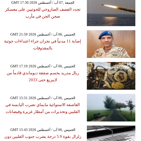
GMT 17:30 2026 الجمعة ,07 آب / أغسطس
تجدد القصف الصاروخي للحوثيين على معسكر
صحن الجن في مأرب
GMT 21:59 2026 الخميس ,06 آب / أغسطس
إصابة 11 مدنياً في نجران جراء اعتداءات حوثية
بالمقذوفات
GMT 17:19 2026 الخميس ,06 آب / أغسطس
ريال مدريد يحسم صفقة ديوماندي قادماً من
لايبزيغ حتى 2033
GMT 15:51 2026 الخميس ,06 آب / أغسطس
العاصفة الاستوائية مايماي تضرب اليابسة في
الفلبين وتحذيرات من أمطار غزيرة وفيضانات
GMT 15:43 2026 الخميس ,06 آب / أغسطس
زلزال بقوة 5.9 درجة يضرب جنوب الفلبين دون