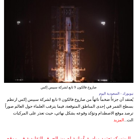
صاروخ فالكون 9 تابع لشركة سبيس إكس
نيويورك - السعودية اليوم
يُعتقد أن جزءاً ضخماً تائهاً من صاروخ فالكون 9 تابع لشركة سبيس إكس ارتطم
بسطح القمر في إحدى المناطق المتوقعة، فيما يترقب العلماء حول العالم صوراً
ترصد موقع الاصطدام وتؤكد وقوعه بشكل نهائي، حيث تعذر على المركبات
الت...
المزيد
اليونسكو تعتمد مبادرة عُمانية لصون الحرف التقليدية في موقع