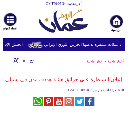
آخر تحديث GMT20:07:34
الرئيسية
أخبارعاجلة
رياضة
ثقافة
ت عملات مشفرة لدعمها الحرس الثوري الإيراني
الجيش الإسرائيلي
إقتصاد
أخبارعاجلة
»
أخبار عاجلة
فن
وموسيقى
إعلان السيطرة على حرائق هائلة هددت مدن في تشيلي
أزياء
13:09 2015 الثلاثاء ,17 آذار/ مارس
GMT
صحة
وتغذية
سياحة