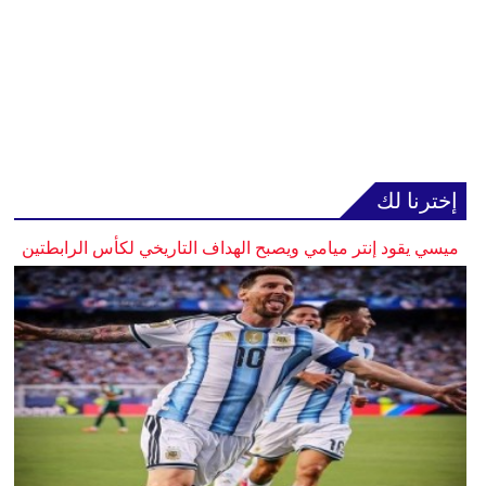
إخترنا لك
ميسي يقود إنتر ميامي ويصبح الهداف التاريخي لكأس الرابطتين