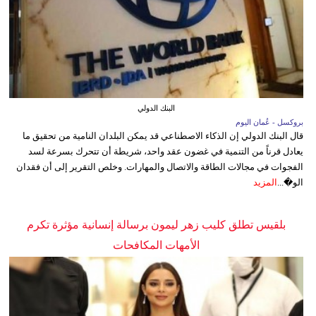
البنك الدولي
بروكسل - عُمان اليوم
قال البنك الدولي إن الذكاء الاصطناعي قد يمكن البلدان النامية من تحقيق ما
يعادل قرناً من التنمية في غضون عقد واحد، شريطة أن تتحرك بسرعة لسد
الفجوات في مجالات الطاقة والاتصال والمهارات. وخلص التقرير إلى أن فقدان
الو�...
المزيد
بلقيس تطلق كليب زهر ليمون برسالة إنسانية مؤثرة تكرم
الأمهات المكافحات