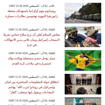
GMT 13:38 2026 الأحد ,02 آب / أغسطس
روساتوم تتهم أوكرانيا باستهداف محطة
زابوريجيا النووية بهجومين بطائرات مسيّرة
GMT 12:50 2026 الثلاثاء ,04 آب / أغسطس
مجلس السلام يُعلن أن نزع سلاح حماس شرط
لانسحاب إسرائيل وبيان ثلاثي يدين الانتهاكات
في غزة
GMT 16:04 2026 الثلاثاء ,04 آب / أغسطس
نيمار يؤجل حسم مستقبله ووالده يؤكد
استمراره في ملاعب كرة القدم
GMT 12:37 2026 الثلاثاء ,04 آب / أغسطس
انطلاق جولة المفاوضات المباشرة بين لبنان
وإسرائيل في روما و"حزب الله" يهاجم
المحادثات ويقول إنها ستجلب "العار"
GMT 14:18 2026 الثلاثاء ,04 آب / أغسطس