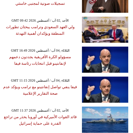
تسجيلات صوتية لمجتبى خامنئي
GMT 09:42 2026 الأحد ,02 آب / أغسطس
ولي العهد السعودي وترامب يبحثان تطورات
المنطقة ويؤكدان أهمية التهدئة
GMT 16:49 2026 الثلاثاء ,04 آب / أغسطس
مسؤولو الكرة الأفريقية يجددون دعمهم
لإنفانتينو قبل انتخابات رئاسة فيفا
GMT 11:15 2026 الثلاثاء ,04 آب / أغسطس
فيفا ينفي تواصل إنفانتينو مع ترامب ويؤكد عدم
صحة التقارير الإعلامية
GMT 11:37 2026 الأحد ,02 آب / أغسطس
قائد القوات الأميركية في أوروبا يحذر من تراجع
القدرة على حماية إسرائيل