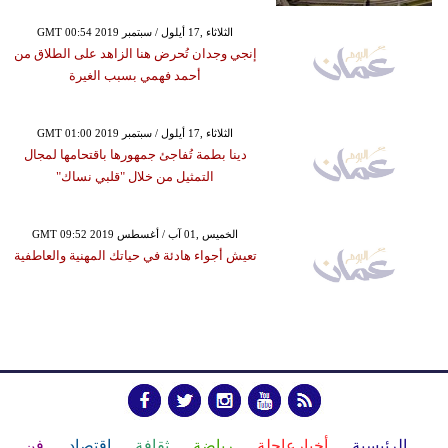
GMT 00:54 2019 الثلاثاء ,17 أيلول / سبتمبر
إنجي وجدان تُحرض هنا الزاهد على الطلاق من
أحمد فهمي بسبب الغيرة
GMT 01:00 2019 الثلاثاء ,17 أيلول / سبتمبر
دينا بطمة تُفاجئ جمهورها باقتحامها لمجال
التمثيل من خلال "قلبي نساك"
GMT 09:52 2019 الخميس ,01 آب / أغسطس
تعيش أجواء هادئة في حياتك المهنية والعاطفية
الرئيسية
أخبارعاجلة
رياضة
ثقافة
إقتصاد
فن