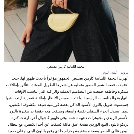
النجمة اللبنانية كارمن بصيبص
بيروت - عُمان اليوم
أبهرت النجمة اللبنانية كارمن بصيبص الجمهور مؤخراً بأحدث ظهور لها، حيث
اعتمدت قصة الشعر القصير متخلية عن شعرها الطويل المعتاد، لتتألق بإطلالات
مبتكرة وخاطفة جمعت بين التصاميم العملية والراقية التي تناسب الأوقات
النهارية والمناسبات الرسمية. ولفتت بصيبص الأنظار بإطلالة عصرية ارتدت فيها
جمبسوت طويل باللون الأسود الداكن بقصة كورسيه ضيقة مكشوفة الكتفين،
بينما انسدل الجزء السفلي بقصة واسعة، ونسقت معه حقيبة يد صغيرة باللون
الأصفر الزبدي ومجوهرات ذهبية ناعمة. وفي ظهور كاجوال آخر، ارتدت كنزة
تريكو باللون البيج الوردي بفتحة عنق مائلة كشفت عن أحد الكتفين، مع بنطال
أبيض عالي الخصر بقصة مستقيمة وحزام جلدي رفيع باللون البني. وعلى صعيد