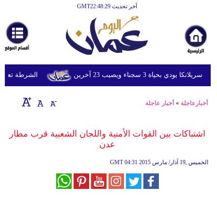
آخر تحديث GMT22:48:29
الرئيسية
أخبارعاجلة
رياضة
ثقافة
ي بحياة 3 سجناء ويصيب 23 آخرين
الشرطة تعتقل إمر
إقتصاد
أخبارعاجلة
»
أخبار عاجلة
فن
وموسيقى
اشتباكات بين القوات الأمنية واللجان الشعبية قرب مطار
عدن
أزياء
04:31 2015 الخميس ,19 آذار/ مارس
GMT
صحة
وتغذية
سياحة