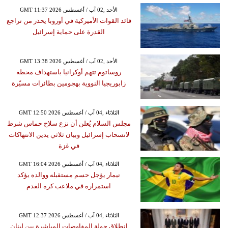
GMT 11:37 2026 الأحد ,02 آب / أغسطس
قائد القوات الأميركية في أوروبا يحذر من تراجع
القدرة على حماية إسرائيل
GMT 13:38 2026 الأحد ,02 آب / أغسطس
روساتوم تتهم أوكرانيا باستهداف محطة
زابوريجيا النووية بهجومين بطائرات مسيّرة
GMT 12:50 2026 الثلاثاء ,04 آب / أغسطس
مجلس السلام يُعلن أن نزع سلاح حماس شرط
لانسحاب إسرائيل وبيان ثلاثي يدين الانتهاكات
في غزة
GMT 16:04 2026 الثلاثاء ,04 آب / أغسطس
نيمار يؤجل حسم مستقبله ووالده يؤكد
استمراره في ملاعب كرة القدم
GMT 12:37 2026 الثلاثاء ,04 آب / أغسطس
انطلاق جولة المفاوضات المباشرة بين لبنان