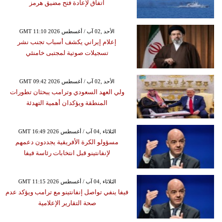
اتفاق لإعادة فتح مضيق هرمز
GMT 11:10 2026 الأحد ,02 آب / أغسطس
إعلام إيراني يكشف أسباب تجنب نشر
تسجيلات صوتية لمجتبى خامنئي
GMT 09:42 2026 الأحد ,02 آب / أغسطس
ولي العهد السعودي وترامب يبحثان تطورات
المنطقة ويؤكدان أهمية التهدئة
GMT 16:49 2026 الثلاثاء ,04 آب / أغسطس
مسؤولو الكرة الأفريقية يجددون دعمهم
لإنفانتينو قبل انتخابات رئاسة فيفا
GMT 11:15 2026 الثلاثاء ,04 آب / أغسطس
فيفا ينفي تواصل إنفانتينو مع ترامب ويؤكد عدم
صحة التقارير الإعلامية