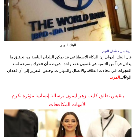
البنك الدولي
بروكسل - عُمان اليوم
قال البنك الدولي إن الذكاء الاصطناعي قد يمكن البلدان النامية من تحقيق ما
يعادل قرناً من التنمية في غضون عقد واحد، شريطة أن تتحرك بسرعة لسد
الفجوات في مجالات الطاقة والاتصال والمهارات. وخلص التقرير إلى أن فقدان
الو�...
المزيد
بلقيس تطلق كليب زهر ليمون برسالة إنسانية مؤثرة تكرم
الأمهات المكافحات