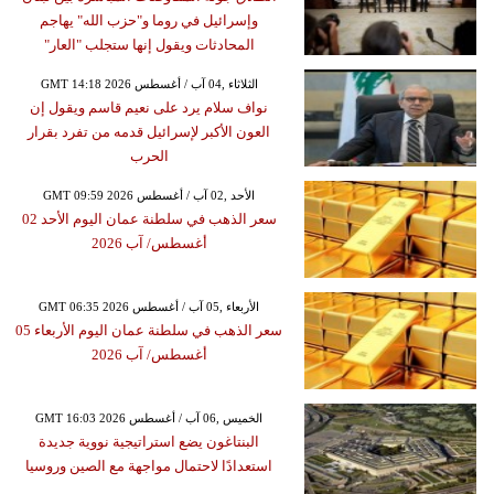
وإسرائيل في روما و"حزب الله" يهاجم
المحادثات ويقول إنها ستجلب "العار"
GMT 14:18 2026 الثلاثاء ,04 آب / أغسطس
نواف سلام يرد على نعيم قاسم ويقول إن
العون الأكبر لإسرائيل قدمه من تفرد بقرار
الحرب
GMT 09:59 2026 الأحد ,02 آب / أغسطس
سعر الذهب في سلطنة عمان اليوم الأحد 02
أغسطس/ آب 2026
GMT 06:35 2026 الأربعاء ,05 آب / أغسطس
سعر الذهب في سلطنة عمان اليوم الأربعاء 05
أغسطس/ آب 2026
GMT 16:03 2026 الخميس ,06 آب / أغسطس
البنتاغون يضع استراتيجية نووية جديدة
استعدادًا لاحتمال مواجهة مع الصين وروسيا