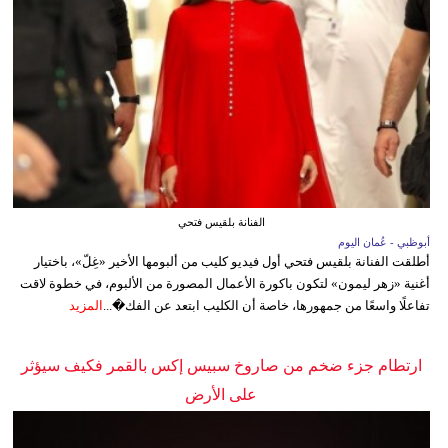
الفنانة بلقيس فتحي
أبوظبي - عُمان اليوم
أطلقت الفنانة بلقيس فتحي أول فيديو كليب من ألبومها الأخير «غِلّ»، باختيار
أغنية «زهر ليمون» لتكون باكورة الأعمال المصورة من الألبوم، في خطوة لاقت
تفاعلًا واسعًا من جمهورها، خاصة أن الكليب ابتعد عن الفك�...
المزيد
ارتطام جزء ضخم من صاروخ سبيس إكس بالقمر فكيف سيؤثر
على الأرض