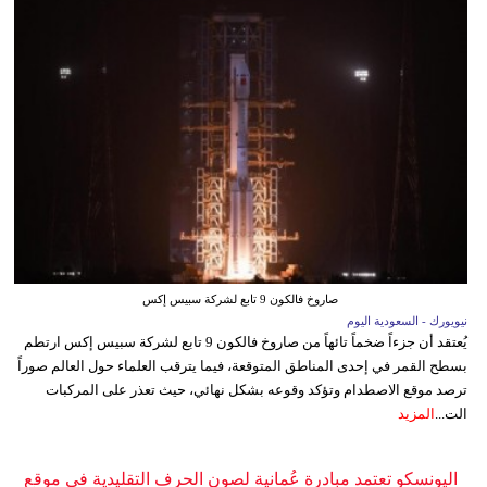
صاروخ فالكون 9 تابع لشركة سبيس إكس
نيويورك - السعودية اليوم
يُعتقد أن جزءاً ضخماً تائهاً من صاروخ فالكون 9 تابع لشركة سبيس إكس ارتطم
بسطح القمر في إحدى المناطق المتوقعة، فيما يترقب العلماء حول العالم صوراً
ترصد موقع الاصطدام وتؤكد وقوعه بشكل نهائي، حيث تعذر على المركبات
الت...
المزيد
اليونسكو تعتمد مبادرة عُمانية لصون الحرف التقليدية في موقع