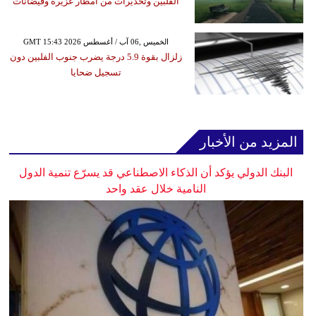
الفلبين وتحذيرات من أمطار غزيرة وفيضانات
GMT 15:43 2026 الخميس ,06 آب / أغسطس
زلزال بقوة 5.9 درجة يضرب جنوب الفلبين دون
تسجيل ضحايا
المزيد من الأخبار
البنك الدولي يؤكد أن الذكاء الاصطناعي قد يسرّع تنمية الدول
النامية خلال عقد واحد