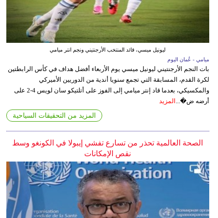
ليونيل ميسي، قائد المنتخب الأرجنتيني ونجم انتر ميامي
ميامي - عُمان اليوم
بات النجم الأرجنتيني ليونيل ميسي يوم الأربعاء أفضل هداف في كأس الرابطتين
لكرة القدم، المسابقة التي تجمع سنويا أندية من الدوريين الأميركي
والمكسيكي، بعدما قاد إنتر ميامي إلى الفوز على أتلتيكو سان لويس 4-2 على
أرضه ض�...
المزيد
المزيد من التحقيقات السياحية
الصحة العالمية تحذر من تسارع تفشي إيبولا في الكونغو وسط
نقص الإمكانات