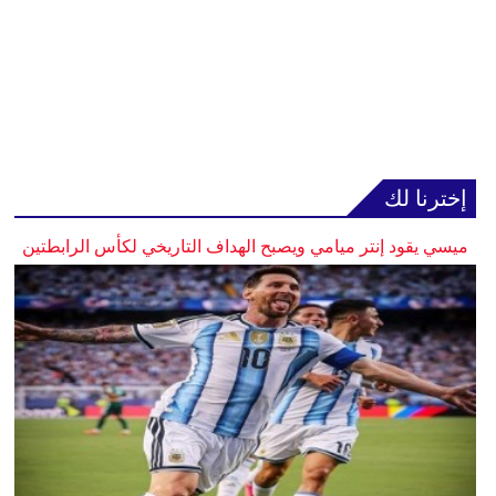
إخترنا لك
ميسي يقود إنتر ميامي ويصبح الهداف التاريخي لكأس الرابطتين