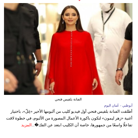
الفنانة بلقيس فتحي
أبوظبي - عُمان اليوم
أطلقت الفنانة بلقيس فتحي أول فيديو كليب من ألبومها الأخير «غِلّ»، باختيار
أغنية «زهر ليمون» لتكون باكورة الأعمال المصورة من الألبوم، في خطوة لاقت
تفاعلًا واسعًا من جمهورها، خاصة أن الكليب ابتعد عن الفك�...
المزيد