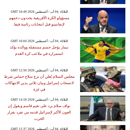
GMT 16:49 2026 الثلاثاء ,04 آب / أغسطس
مسؤولو الكرة الأفريقية يجددون دعمهم
لإنفانتينو قبل انتخابات رئاسة فيفا
GMT 16:04 2026 الثلاثاء ,04 آب / أغسطس
نيمار يؤجل حسم مستقبله ووالده يؤكد
استمراره في ملاعب كرة القدم
GMT 12:50 2026 الثلاثاء ,04 آب / أغسطس
مجلس السلام يُعلن أن نزع سلاح حماس شرط
لانسحاب إسرائيل وبيان ثلاثي يدين الانتهاكات
في غزة
GMT 14:18 2026 الثلاثاء ,04 آب / أغسطس
نواف سلام يرد على نعيم قاسم ويقول إن
العون الأكبر لإسرائيل قدمه من تفرد بقرار
الحرب
GMT 12:37 2026 الثلاثاء ,04 آب / أغسطس