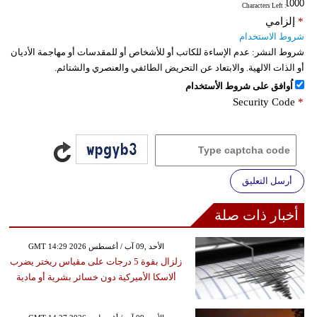
: Characters Left
*
إلزامي
شروط الاستخدام
شروط النشر:
عدم الإساءة للكاتب أو للأشخاص أو للمقدسات أو مهاجمة الأديان
أو الذات الالهية. والابتعاد عن التحريض الطائفي والعنصري والشتائم.
اُوافق على شروط الأستخدام
Security Code
*
أرسل التعليق
أخبار ذات صلة
GMT 14:29 2026 الأحد ,09 آب / أغسطس
زلزال بقوة 5 درجات على مقياس ريختر يضرب
ألاسكا الأميركية دون خسائر بشرية أو مادية