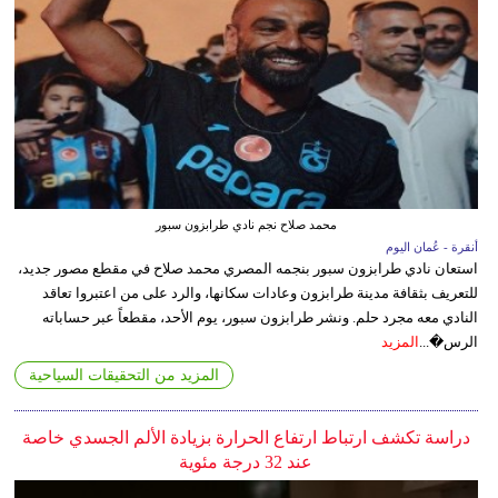
محمد صلاح نجم نادي طرابزون سبور
أنقرة - عُمان اليوم
استعان نادي طرابزون سبور بنجمه المصري محمد صلاح في مقطع مصور جديد،
للتعريف بثقافة مدينة طرابزون وعادات سكانها، والرد على من اعتبروا تعاقد
النادي معه مجرد حلم. ونشر طرابزون سبور، يوم الأحد، مقطعاً عبر حساباته
الرس�...
المزيد
المزيد من التحقيقات السياحية
دراسة تكشف ارتباط ارتفاع الحرارة بزيادة الألم الجسدي خاصة
عند 32 درجة مئوية