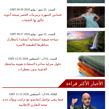
GMT 09:39 2026 السبت ,25 تموز / يوليو
فساتين السهرة بزمزمات الخصر صيحة أنثوية
تتألق بها النجمات
GMT 09:57 2026 السبت ,25 تموز / يوليو
سياحة صيفية استثنائية آيسلندا بانتظاركِ
بمناظرها الطبيعية الآسرة
GMT 12:35 2026 السبت ,01 آب / أغسطس
حلول منزلية ساحرة لاستعادة نعومة مناشفكِ
الخشنة بدون معطرات
الأخبار الأكثر قراءة
GMT 11:15 2026 الثلاثاء ,04 آب / أغسطس
فيفا ينفي تواصل إنفانتينو مع ترامب ويؤكد عدم
صحة التقارير الإعلامية