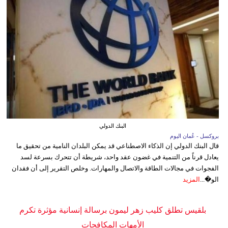
البنك الدولي
بروكسل - عُمان اليوم
قال البنك الدولي إن الذكاء الاصطناعي قد يمكن البلدان النامية من تحقيق ما
يعادل قرناً من التنمية في غضون عقد واحد، شريطة أن تتحرك بسرعة لسد
الفجوات في مجالات الطاقة والاتصال والمهارات. وخلص التقرير إلى أن فقدان
الو�...
المزيد
بلقيس تطلق كليب زهر ليمون برسالة إنسانية مؤثرة تكرم
الأمهات المكافحات