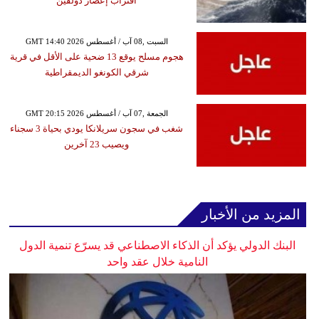
اقتراب إعصار دولفين
GMT 14:40 2026 السبت ,08 آب / أغسطس
هجوم مسلح يوقع 13 ضحية على الأقل في قرية
شرقي الكونغو الديمقراطية
GMT 20:15 2026 الجمعة ,07 آب / أغسطس
شغب في سجون سريلانكا يودي بحياة 3 سجناء
ويصيب 23 آخرين
المزيد من الأخبار
البنك الدولي يؤكد أن الذكاء الاصطناعي قد يسرّع تنمية الدول
النامية خلال عقد واحد