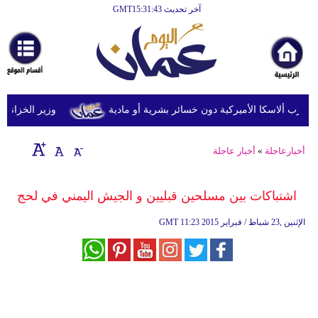
آخر تحديث GMT15:31:43
الرئيسية
أخبارعاجلة
رياضة
ثقافة
وزير الخزانة الأمري
إقتصاد
أخبارعاجلة
»
أخبار عاجلة
فن
وموسيقى
اشتباكات بين مسلحين قبليين و الجيش اليمني في لحج
أزياء
11:23 2015 الإثنين ,23 شباط / فبراير
GMT
صحة
وتغذية
سياحة