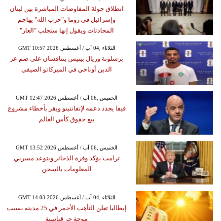
انطلاق جولة المفاوضات المباشرة بين لبنان
وإسرائيل في روما و"حزب الله" يهاجم
المحادثات ويقول إنها ستجلب "العار"
GMT 10:57 2026 الثلاثاء ,04 آب / أغسطس
برشلونة وريال بيتيس يتنافسان على ضم عز
الدين أوناحي في الميركاتو الصيفي
GMT 12:47 2026 الخميس ,06 آب / أغسطس
فيفا يجدد دعمه لإنفانتينو ويقر بأخطاء مشروع
بيع حقوق كأس العالم
GMT 13:52 2026 الخميس ,06 آب / أغسطس
ترامب يؤكد وفرة الذخائر ويتوعد مسربي
المعلومات بالسجن
GMT 14:03 2026 الثلاثاء ,04 آب / أغسطس
إيطاليا تعلن التأهب الأحمر في 25 مدينة بسبب
موجة حر قياسية