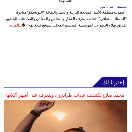
قلعة بهلاء
مسقط - عُمان اليوم
اعتمدت منظمة الأمم المتحدة للتربية والعلم والثقافة "اليونسكو" مبادرة
"الممتلك الثقافي" الخاصة بحرف الفخار والنحاس والمعادن والصناعات الخشبية
لفريق بهلاء التطوعي لمؤسسة المجتمع المحلي بموقع قلعة بهلاء �...
المزيد
إخترنا لك
محمد صلاح يكتشف عادات طرابزون ويتعرف على أشهر أكلاتها