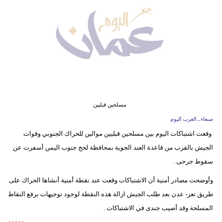
وسفر
ديكور
أخبار
إعلام
تعليم
مسلحين قبليين
مرأة
صنعاء ـ العرب اليوم
وقعت اشتباكات اليوم بين مسلحين قبليين موالين للحراك الجنوبي وقوات
علوم
الجيش بالقرب من قاعدة العند الجوية بمحافظة لحج جنوب اليمن أسفرت عن
وتكنولوجيا
سقوط جرحى .
بيئة
وأوضحت مصادر أمنية أن الاشتباكات وقعت عند نقطة أمنية أنشاها الحراك على
مدوَّنات
طريق تعز- عدن بعد طلب الجيش ازالة هذه النقطة لوجود توجيهات برفع النقاط
المسلحة وقد أصيب جندى في الاشتباكات .
أبراج