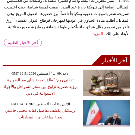
Thread"، تميز بتطريزات أنيقة، وأكمام قصيرة منسدلة، وطبقات من الكشكش
المتتالي، إضافة إلى فيونكة بارزة عند الصدر أضفت لمسة شبابية، حيث اعتمدت
تسريحة شعر بتموجات عفوية ومكياجاً ناعماً أبرز حضورها العفوي المريح. وفي
المقابل، أطلت ميادة الحناوي في عودتها لمهرجان قرطاج الدولي بفستان أزرق
فاخر من تصميم منال عجاج، جاء بأكمام طويلة شفافة ومطرزة، مع وردة ثلاثية
الأبعاد على الك...
المزيد
آخر الأخبار الطبية
آخر الأخبار
GMT 12:51 2026 الأحد ,09 آب / أغسطس
"ذا تي روم" يُطلق تجربة شاي بعد الظهيرة
برؤية عصرية تُزاوج بين سحر السواحل والأجواء
الاستوائية في دبي
GMT 14:34 2026 الإثنين ,10 آب / أغسطس
بزشكيان يكشف تفاصيل لقائه مجتبى خامنئي
بعد 7 ساعات من المحادثات