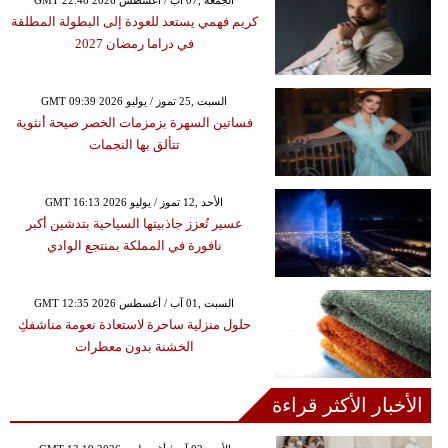
GMT 22:48 2026 الجمعة ,07 آب / أغسطس
كريم فهمي يستعد للعودة إلى البطولة المطلقة
في دراما رمضان 2027
GMT 09:39 2026 السبت ,25 تموز / يوليو
فساتين السهرة بزمزمات الخصر صيحة أنثوية
تتألق بها النجمات
GMT 16:13 2026 الأحد ,12 تموز / يوليو
عسير تُعزز جاذبيتها السياحية بتدشين أكبر
نافورة في المملكة بمنتجع الوادي
GMT 12:35 2026 السبت ,01 آب / أغسطس
حلول منزلية ساحرة لاستعادة نعومة مناشفكِ
الخشنة بدون معطرات
الأخبار الأكثر قراءة