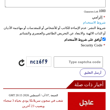
: Characters Left
*
إلزامي
شروط الاستخدام
شروط النشر:
عدم الإساءة للكاتب أو للأشخاص أو للمقدسات أو مهاجمة الأديان
أو الذات الالهية. والابتعاد عن التحريض الطائفي والعنصري والشتائم.
اُوافق على شروط الأستخدام
Security Code
*
أرسل التعليق
أخبار ذات صلة
GMT 20:15 2026 الجمعة ,07 آب / أغسطس
شغب في سجون سريلانكا يودي بحياة 3 سجناء
ويصيب 23 آخرين