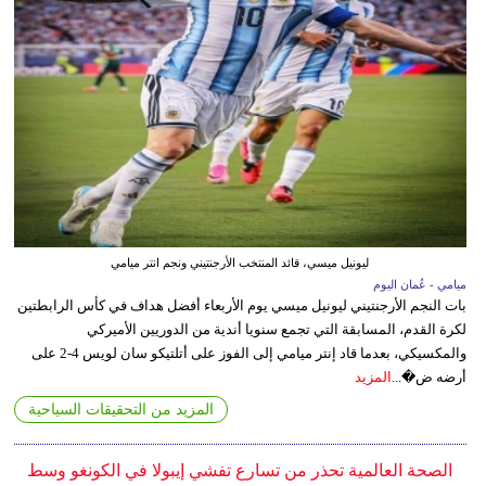
ليونيل ميسي، قائد المنتخب الأرجنتيني ونجم انتر ميامي
ميامي - عُمان اليوم
بات النجم الأرجنتيني ليونيل ميسي يوم الأربعاء أفضل هداف في كأس الرابطتين
لكرة القدم، المسابقة التي تجمع سنويا أندية من الدوريين الأميركي
والمكسيكي، بعدما قاد إنتر ميامي إلى الفوز على أتلتيكو سان لويس 4-2 على
أرضه ض�...
المزيد
المزيد من التحقيقات السياحية
الصحة العالمية تحذر من تسارع تفشي إيبولا في الكونغو وسط