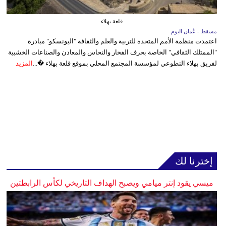
قلعة بهلاء
مسقط - عُمان اليوم
اعتمدت منظمة الأمم المتحدة للتربية والعلم والثقافة "اليونسكو" مبادرة
"الممتلك الثقافي" الخاصة بحرف الفخار والنحاس والمعادن والصناعات الخشبية
لفريق بهلاء التطوعي لمؤسسة المجتمع المحلي بموقع قلعة بهلاء �...
المزيد
إخترنا لك
ميسي يقود إنتر ميامي ويصبح الهداف التاريخي لكأس الرابطتين