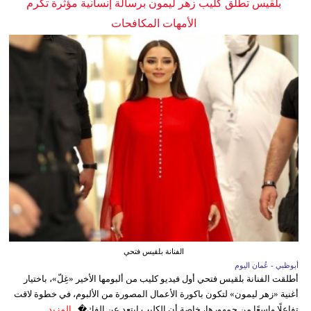
بلقيس تطلق كليب زهر ليمون برسالة إنسانية مؤثرة تكرم
الأمهات المكافحات
الفنانة بلقيس فتحي
أبوظبي - عُمان اليوم
أطلقت الفنانة بلقيس فتحي أول فيديو كليب من ألبومها الأخير «غِلّ»، باختيار
أغنية «زهر ليمون» لتكون باكورة الأعمال المصورة من الألبوم، في خطوة لاقت
تفاعلًا واسعًا من جمهورها، خاصة أن الكليب ابتعد عن الفك�...
المزيد