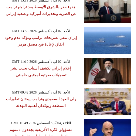
GMT 13:19 2026 الأحد ,02 آب / أغسطس
هدوء حذر بالشرق الأوسط بعد تراجع ترامب
عن الضربة وتحذيرات أميركية وتصعيد إيراني
GMT 13:55 2026 الأحد ,02 آب / أغسطس
إيران تنفي تصريحات ترامب وتؤكد عدم وجود
اتفاق لإعادة فتح مضيق هرمز
GMT 11:10 2026 الأحد ,02 آب / أغسطس
إعلام إيراني يكشف أسباب تجنب نشر
تسجيلات صوتية لمجتبى خامنئي
GMT 09:42 2026 الأحد ,02 آب / أغسطس
ولي العهد السعودي وترامب يبحثان تطورات
المنطقة ويؤكدان أهمية التهدئة
GMT 16:49 2026 الثلاثاء ,04 آب / أغسطس
مسؤولو الكرة الأفريقية يجددون دعمهم