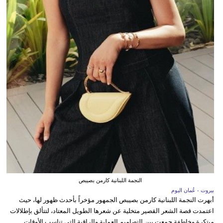
النجمة اللبنانية كارمن بصيبص
بيروت - عُمان اليوم
أبهرت النجمة اللبنانية كارمن بصيبص الجمهور مؤخراً بأحدث ظهور لها، حيث
اعتمدت قصة الشعر القصير متخلية عن شعرها الطويل المعتاد، لتتألق بإطلالات
مبتكرة وخاطفة جمعت بين التصاميم العملية والراقية التي تناسب الأوقات