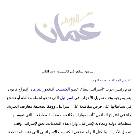
وسفر
ديكور
أخبار
إعلام
تعليم
مرأة
بنيامين نتنياهو في الكنيست الإسرائيلي
القدس المحتلة - العرب اليوم
علوم
قدم رئيس حزب "اسرائيل بيتنا"، عضو
الكنيست
افيغدور
ليبرمان
اقتراح قانون
وتكنولوجيا
يتم بموجبه وقف تمويل الأحزاب في
اسرائيل
التي تدعو لحملة مقاطة أو تشجع
بيئة
في نشاطاتها على فرض مقاطعة على اسرائيل. ووفقا لصحيفة معاريف العبرية،
جاء في اقتراح القانون "أنه بموازاة مكافحة حملات المقاطعة، التي تقوم بها
مدوَّنات
منظمات دولية ومعادية لإسرائيل، وازاء هذه التحديات، يحق لإسرائيل وقف
تمويل الأحزاب والكتل البرلمانية في الكنيست الإسرائيلي التي تؤيد المقاطعة
أبراج