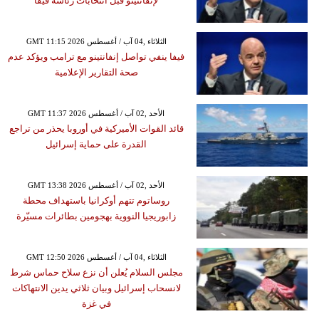
لإنفانتينو قبل انتخابات رئاسة فيفا
GMT 11:15 2026 الثلاثاء ,04 آب / أغسطس
فيفا ينفي تواصل إنفانتينو مع ترامب ويؤكد عدم
صحة التقارير الإعلامية
GMT 11:37 2026 الأحد ,02 آب / أغسطس
قائد القوات الأميركية في أوروبا يحذر من تراجع
القدرة على حماية إسرائيل
GMT 13:38 2026 الأحد ,02 آب / أغسطس
روساتوم تتهم أوكرانيا باستهداف محطة
زابوريجيا النووية بهجومين بطائرات مسيّرة
GMT 12:50 2026 الثلاثاء ,04 آب / أغسطس
مجلس السلام يُعلن أن نزع سلاح حماس شرط
لانسحاب إسرائيل وبيان ثلاثي يدين الانتهاكات
في غزة