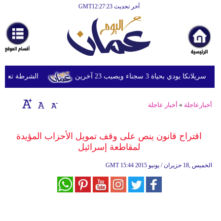
آخر تحديث GMT12:27:23
الرئيسية
أخبارعاجلة
رياضة
ثقافة
ي بحياة 3 سجناء ويصيب 23 آخرين
الشرطة تعتقل إمر
إقتصاد
أخبارعاجلة
»
أخبار عاجلة
فن
وموسيقى
اقتراح قانون ينص على وقف تمويل الأحزاب المؤيدة
لمقاطعة إسرائيل
أزياء
15:44 2015 الخميس ,18 حزيران / يونيو
GMT
صحة
وتغذية
سياحة