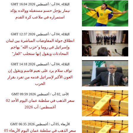
GMT 16:04 2026 الثلاثاء ,04 آب / أغسطس
نيمار يؤجل حسم مستقبله ووالده يؤكد
استمراره في ملاعب كرة القدم
GMT 12:37 2026 الثلاثاء ,04 آب / أغسطس
انطلاق جولة المفاوضات المباشرة بين لبنان
وإسرائيل في روما و"حزب الله" يهاجم
المحادثات ويقول إنها ستجلب "العار"
GMT 14:18 2026 الثلاثاء ,04 آب / أغسطس
نواف سلام يرد على نعيم قاسم ويقول إن
العون الأكبر لإسرائيل قدمه من تفرد بقرار
الحرب
GMT 09:59 2026 الأحد ,02 آب / أغسطس
سعر الذهب في سلطنة عمان اليوم الأحد 02
أغسطس/ آب 2026
GMT 06:35 2026 الأربعاء ,05 آب / أغسطس
سعر الذهب في سلطنة عمان اليوم الأربعاء 05