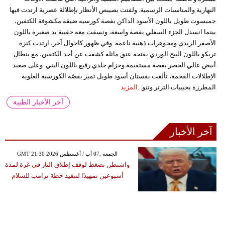
النهارية والمناسبات الرسمية. ولفتت بصيبص الأنظار بإطلالة عصرية ارتدت فيها
جمبسوت طويل باللون الأسود الداكن بقصة كورسيه ضيقة مكشوفة الكتفين،
بينما انسدل الجزء السفلي بقصة واسعة، ونسقت معه حقيبة يد صغيرة باللون
الأصفر الزبدي ومجوهرات ذهبية ناعمة. وفي ظهور كاجوال آخر، ارتدت كنزة
تريكو باللون البيج الوردي بفتحة عنق مائلة كشفت عن أحد الكتفين، مع بنطال
أبيض عالي الخصر بقصة مستقيمة وحزام جلدي رفيع باللون البني. وعلى صعيد
الإطلالات الفخمة، تألقت بفستان أسود طويل تميز بقصّة الكورسيه العلوية
المطرزة بحبيبات الترتر وتنو...
المزيد
آخر الأخبار الطبية
آخر الأخبار
GMT 21:30 2026 الجمعة ,07 آب / أغسطس
واشنطن تضغط لوقف إطلاق النار في غزة لمدة
أسبوعين تمهيدًا لتنفيذ خطة ترامب للسلام