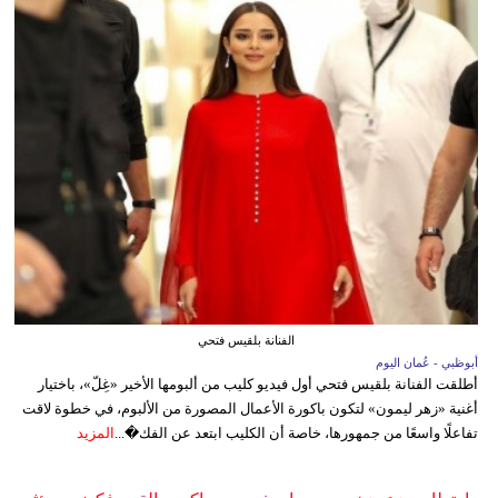
الفنانة بلقيس فتحي
أبوظبي - عُمان اليوم
أطلقت الفنانة بلقيس فتحي أول فيديو كليب من ألبومها الأخير «غِلّ»، باختيار
أغنية «زهر ليمون» لتكون باكورة الأعمال المصورة من الألبوم، في خطوة لاقت
تفاعلًا واسعًا من جمهورها، خاصة أن الكليب ابتعد عن الفك�...
المزيد