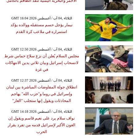
الأحمر والبحرية اليمنية تنقذ الطاقم بالكامل
GMT 16:04 2026 الثلاثاء ,04 آب / أغسطس
نيمار يؤجل حسم مستقبله ووالده يؤكد
استمراره في ملاعب كرة القدم
GMT 12:50 2026 الثلاثاء ,04 آب / أغسطس
مجلس السلام يُعلن أن نزع سلاح حماس شرط
لانسحاب إسرائيل وبيان ثلاثي يدين الانتهاكات
في غزة
GMT 12:37 2026 الثلاثاء ,04 آب / أغسطس
انطلاق جولة المفاوضات المباشرة بين لبنان
وإسرائيل في روما و"حزب الله" يهاجم
المحادثات ويقول إنها ستجلب "العار"
GMT 14:18 2026 الثلاثاء ,04 آب / أغسطس
نواف سلام يرد على نعيم قاسم ويقول إن
العون الأكبر لإسرائيل قدمه من تفرد بقرار
الحرب