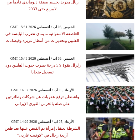
ريال مدريد يحسم صفقة ديوماندي قادماً من
لايبزيغ حتى 2033
GMT 15:51 2026 الخميس ,06 آب / أغسطس
العاصفة الاستوائية مايماي تضرب اليابسة في
الفلبين وتحذيرات من أمطار غزيرة وفيضانات
GMT 15:43 2026 الخميس ,06 آب / أغسطس
زلزال بقوة 5.9 درجة يضرب جنوب الفلبين دون
تسجيل ضحايا
GMT 16:02 2026 الأربعاء ,05 آب / أغسطس
واشنطن ترفع عقوبات عن شركات وطائرتين
على صلة بالحرس الثوري الإيراني
GMT 14:29 2026 الأربعاء ,05 آب / أغسطس
الشرطة تعتقل إمرأة تم القبض عليها بعد طعن
أربعة رجال في "كوفنت غاردن"