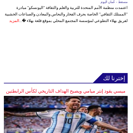
مسقط - عُمان اليوم
اعتمدت منظمة الأمم المتحدة للتربية والعلم والثقافة "اليونسكو" مبادرة
"الممتلك الثقافي" الخاصة بحرف الفخار والنحاس والمعادن والصناعات الخشبية
لفريق بهلاء التطوعي لمؤسسة المجتمع المحلي بموقع قلعة بهلاء �...
المزيد
إخترنا لك
ميسي يقود إنتر ميامي ويصبح الهداف التاريخي لكأس الرابطتين