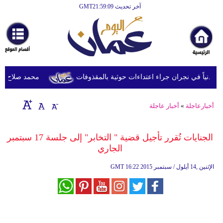
آخر تحديث GMT21:59:09
الرئيسية
أخبارعاجلة
رياضة
ثقافة
محمد صلاح يصل ترك
إقتصاد
أخبارعاجلة
»
أخبار عاجلة
فن
وموسيقى
الجنايات تُقرر تأجيل قضية " التخابر" إلى جلسة 17 سبتمبر
الجاري
أزياء
16:22 2015 الإثنين ,14 أيلول / سبتمبر
GMT
صحة
وتغذية
سياحة