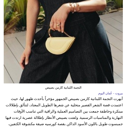
النجمة اللبنانية كارمن بصيبص
بيروت - عُمان اليوم
أبهرت النجمة اللبنانية كارمن بصيبص الجمهور مؤخراً بأحدث ظهور لها، حيث
اعتمدت قصة الشعر القصير متخلية عن شعرها الطويل المعتاد، لتتألق بإطلالات
مبتكرة وخاطفة جمعت بين التصاميم العملية والراقية التي تناسب الأوقات
النهارية والمناسبات الرسمية. ولفتت بصيبص الأنظار بإطلالة عصرية ارتدت فيها
جمبسوت طويل باللون الأسود الداكن بقصة كورسيه ضيقة مكشوفة الكتفين،