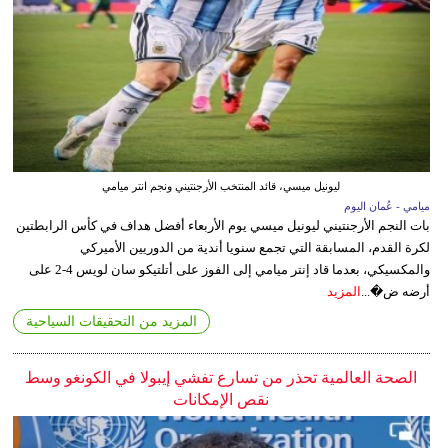
ليونيل ميسي، قائد المنتخب الأرجنتيني ونجم انتر ميامي
ميامي - عُمان اليوم
بات النجم الأرجنتيني ليونيل ميسي يوم الأربعاء أفضل هداف في كأس الرابطتين
لكرة القدم، المسابقة التي تجمع سنويا أندية من الدوريين الأميركي
والمكسيكي، بعدما قاد إنتر ميامي إلى الفوز على أتلتيكو سان لويس 4-2 على
أرضه ض�...
المزيد
المزيد من التحقيقات السياحية
الصحة العالمية تحذر من تسارع تفشي إيبولا في الكونغو وسط
نقص الإمكانات