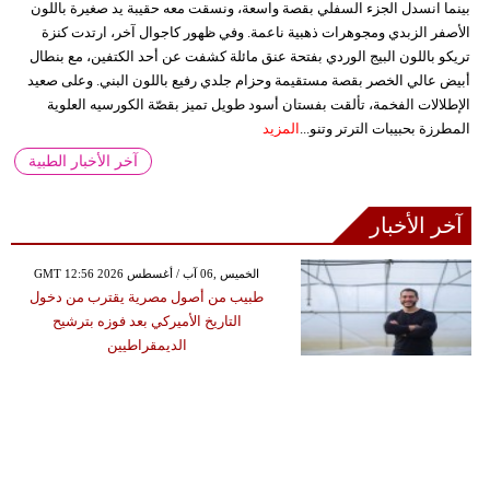
بينما انسدل الجزء السفلي بقصة واسعة، ونسقت معه حقيبة يد صغيرة باللون
الأصفر الزبدي ومجوهرات ذهبية ناعمة. وفي ظهور كاجوال آخر، ارتدت كنزة
تريكو باللون البيج الوردي بفتحة عنق مائلة كشفت عن أحد الكتفين، مع بنطال
أبيض عالي الخصر بقصة مستقيمة وحزام جلدي رفيع باللون البني. وعلى صعيد
الإطلالات الفخمة، تألقت بفستان أسود طويل تميز بقصّة الكورسيه العلوية
المطرزة بحبيبات الترتر وتنو...
المزيد
آخر الأخبار الطبية
آخر الأخبار
GMT 12:56 2026 الخميس ,06 آب / أغسطس
طبيب من أصول مصرية يقترب من دخول
التاريخ الأميركي بعد فوزه بترشيح
الديمقراطيين