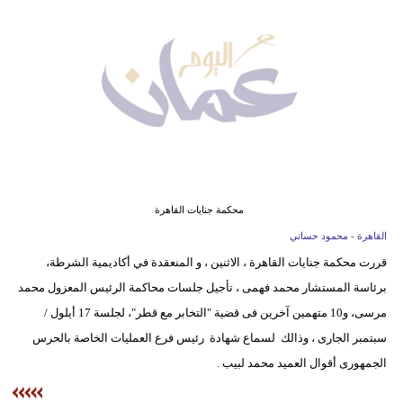
وسفر
ديكور
أخبار
إعلام
تعليم
مرأة
محكمة جنايات القاهرة
القاهرة - محمود حساني
علوم
قررت محكمة جنايات القاهرة ، الاثنين ، و المنعقدة في أكاديمية الشرطة،
وتكنولوجيا
برئاسة المستشار محمد فهمى ، تأجيل جلسات محاكمة الرئيس المعزول محمد
بيئة
مرسى، و10 متهمين آخرين فى قضية "التخابر مع قطر"، لجلسة 17 أيلول /
سبتمبر الجارى ، وذالك لسماع شهادة رئيس فرع العمليات الخاصة بالحرس
مدوَّنات
الجمهورى أقوال العميد محمد لبيب .
أبراج