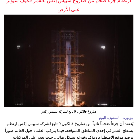
ارتطام جزء ضخم من صاروخ سبيس إكس بالقمر فكيف سيؤثر
على الأرض
صاروخ فالكون 9 تابع لشركة سبيس إكس
نيويورك - السعودية اليوم
يُعتقد أن جزءاً ضخماً تائهاً من صاروخ فالكون 9 تابع لشركة سبيس إكس ارتطم
بسطح القمر في إحدى المناطق المتوقعة، فيما يترقب العلماء حول العالم صوراً
ترصد موقع الاصطدام وتؤكد وقوعه بشكل نهائي، حيث تعذر على المركبات