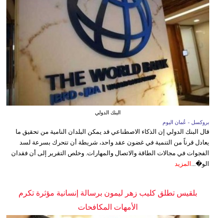
البنك الدولي
بروكسل - عُمان اليوم
قال البنك الدولي إن الذكاء الاصطناعي قد يمكن البلدان النامية من تحقيق ما
يعادل قرناً من التنمية في غضون عقد واحد، شريطة أن تتحرك بسرعة لسد
الفجوات في مجالات الطاقة والاتصال والمهارات. وخلص التقرير إلى أن فقدان
الو�...
المزيد
بلقيس تطلق كليب زهر ليمون برسالة إنسانية مؤثرة تكرم
الأمهات المكافحات