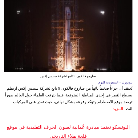
صاروخ فالكون 9 تابع لشركة سبيس إكس
نيويورك - السعودية اليوم
يُعتقد أن جزءاً ضخماً تائهاً من صاروخ فالكون 9 تابع لشركة سبيس إكس ارتطم
بسطح القمر في إحدى المناطق المتوقعة، فيما يترقب العلماء حول العالم صوراً
ترصد موقع الاصطدام وتؤكد وقوعه بشكل نهائي، حيث تعذر على المركبات
الت...
المزيد
اليونسكو تعتمد مبادرة عُمانية لصون الحرف التقليدية في موقع
قلعة بهلاء التاريخي