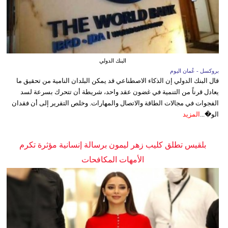
البنك الدولي
بروكسل - عُمان اليوم
قال البنك الدولي إن الذكاء الاصطناعي قد يمكن البلدان النامية من تحقيق ما
يعادل قرناً من التنمية في غضون عقد واحد، شريطة أن تتحرك بسرعة لسد
الفجوات في مجالات الطاقة والاتصال والمهارات. وخلص التقرير إلى أن فقدان
الو�...
المزيد
بلقيس تطلق كليب زهر ليمون برسالة إنسانية مؤثرة تكرم
الأمهات المكافحات