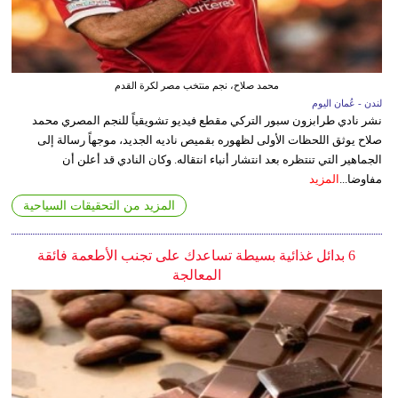
محمد صلاح، نجم منتخب مصر لكرة القدم
لندن - عُمان اليوم
نشر نادي طرابزون سبور التركي مقطع فيديو تشويقياً للنجم المصري محمد
صلاح يوثق اللحظات الأولى لظهوره بقميص ناديه الجديد، موجهاً رسالة إلى
الجماهير التي تنتظره بعد انتشار أنباء انتقاله. وكان النادي قد أعلن أن
مفاوضا...
المزيد
المزيد من التحقيقات السياحية
6 بدائل غذائية بسيطة تساعدك على تجنب الأطعمة فائقة
المعالجة