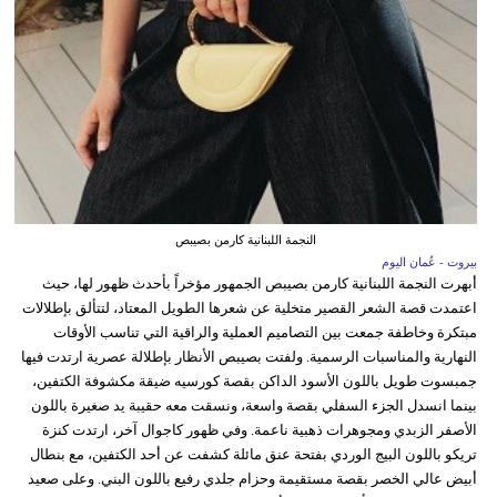
النجمة اللبنانية كارمن بصيبص
بيروت - عُمان اليوم
أبهرت النجمة اللبنانية كارمن بصيبص الجمهور مؤخراً بأحدث ظهور لها، حيث
اعتمدت قصة الشعر القصير متخلية عن شعرها الطويل المعتاد، لتتألق بإطلالات
مبتكرة وخاطفة جمعت بين التصاميم العملية والراقية التي تناسب الأوقات
النهارية والمناسبات الرسمية. ولفتت بصيبص الأنظار بإطلالة عصرية ارتدت فيها
جمبسوت طويل باللون الأسود الداكن بقصة كورسيه ضيقة مكشوفة الكتفين،
بينما انسدل الجزء السفلي بقصة واسعة، ونسقت معه حقيبة يد صغيرة باللون
الأصفر الزبدي ومجوهرات ذهبية ناعمة. وفي ظهور كاجوال آخر، ارتدت كنزة
تريكو باللون البيج الوردي بفتحة عنق مائلة كشفت عن أحد الكتفين، مع بنطال
أبيض عالي الخصر بقصة مستقيمة وحزام جلدي رفيع باللون البني. وعلى صعيد