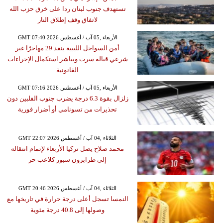
تستهدف جنوب لبنان ردا على خرق حزب الله
لاتفاق وقف إطلاق النار
GMT 07:40 2026 الأربعاء ,05 آب / أغسطس
أمن السواحل الليبية ينقذ 29 مهاجرًا غير
شرعي قبالة سرت ويباشر استكمال الإجراءات
القانونية
GMT 07:16 2026 الأربعاء ,05 آب / أغسطس
زلزال بقوة 6.3 درجة يضرب جنوب الفلبين دون
تحذيرات من تسونامي أو أضرار فورية
GMT 22:07 2026 الثلاثاء ,04 آب / أغسطس
محمد صلاح يصل تركيا الأربعاء لإتمام انتقاله
إلى طرابزون سبور كلاعب حر
GMT 20:46 2026 الثلاثاء ,04 آب / أغسطس
النمسا تسجل أعلى درجة حرارة في تاريخها مع
وصولها إلى 40.8 درجة مئوية