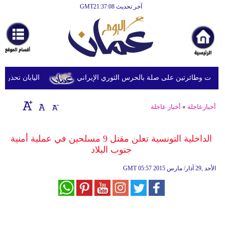
آخر تحديث GMT21:37:08
الرئيسية
أخبارعاجلة
رياضة
ثقافة
 وطائرتين على صلة بالحرس الثوري الإيراني
اليابان تحذر من ا
إقتصاد
أخبارعاجلة
»
أخبار عاجلة
فن
وموسيقى
الداخلية التونسية تعلن مقتل 9 مسلحين في عملية أمنية
جنوب البلاد
أزياء
05:57 2015 الأحد ,29 آذار/ مارس
GMT
صحة
وتغذية
سياحة