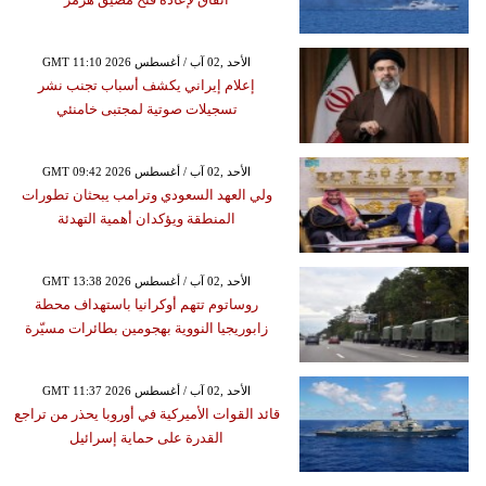
GMT 11:10 2026 الأحد ,02 آب / أغسطس
إعلام إيراني يكشف أسباب تجنب نشر
تسجيلات صوتية لمجتبى خامنئي
GMT 09:42 2026 الأحد ,02 آب / أغسطس
ولي العهد السعودي وترامب يبحثان تطورات
المنطقة ويؤكدان أهمية التهدئة
GMT 13:38 2026 الأحد ,02 آب / أغسطس
روساتوم تتهم أوكرانيا باستهداف محطة
زابوريجيا النووية بهجومين بطائرات مسيّرة
GMT 11:37 2026 الأحد ,02 آب / أغسطس
قائد القوات الأميركية في أوروبا يحذر من تراجع
القدرة على حماية إسرائيل