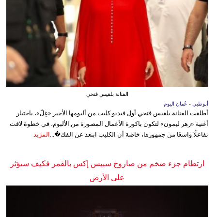
الفنانة بلقيس فتحي
أبوظبي - عُمان اليوم
أطلقت الفنانة بلقيس فتحي أول فيديو كليب من ألبومها الأخير «غِلّ»، باختيار
أغنية «زهر ليمون» لتكون باكورة الأعمال المصورة من الألبوم، في خطوة لاقت
تفاعلًا واسعًا من جمهورها، خاصة أن الكليب ابتعد عن الفك�...
المزيد
ارتطام جزء ضخم من صاروخ سبيس إكس بالقمر فكيف سيؤثر
على الأرض