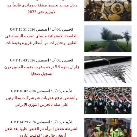
ريال مدريد يحسم صفقة ديوماندي قادماً من
لايبزيغ حتى 2033
GMT 15:51 2026 الخميس ,06 آب / أغسطس
العاصفة الاستوائية مايماي تضرب اليابسة في
الفلبين وتحذيرات من أمطار غزيرة وفيضانات
GMT 15:43 2026 الخميس ,06 آب / أغسطس
زلزال بقوة 5.9 درجة يضرب جنوب الفلبين دون
تسجيل ضحايا
GMT 16:02 2026 الأربعاء ,05 آب / أغسطس
واشنطن ترفع عقوبات عن شركات وطائرتين
على صلة بالحرس الثوري الإيراني
GMT 14:29 2026 الأربعاء ,05 آب / أغسطس
الشرطة تعتقل إمرأة تم القبض عليها بعد طعن
أربعة رجال في "كوفنت غاردن"