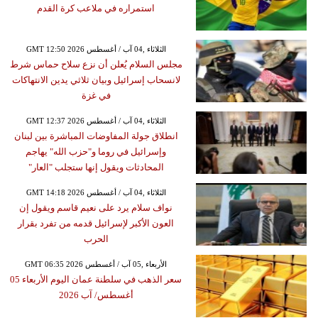
استمراره في ملاعب كرة القدم
GMT 12:50 2026 الثلاثاء ,04 آب / أغسطس
مجلس السلام يُعلن أن نزع سلاح حماس شرط
لانسحاب إسرائيل وبيان ثلاثي يدين الانتهاكات
في غزة
GMT 12:37 2026 الثلاثاء ,04 آب / أغسطس
انطلاق جولة المفاوضات المباشرة بين لبنان
وإسرائيل في روما و"حزب الله" يهاجم
المحادثات ويقول إنها ستجلب "العار"
GMT 14:18 2026 الثلاثاء ,04 آب / أغسطس
نواف سلام يرد على نعيم قاسم ويقول إن
العون الأكبر لإسرائيل قدمه من تفرد بقرار
الحرب
GMT 06:35 2026 الأربعاء ,05 آب / أغسطس
سعر الذهب في سلطنة عمان اليوم الأربعاء 05
أغسطس/ آب 2026