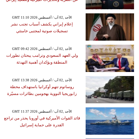
GMT 11:10 2026 الأحد ,02 آب / أغسطس
إعلام إيراني يكشف أسباب تجنب نشر
تسجيلات صوتية لمجتبى خامنئي
GMT 09:42 2026 الأحد ,02 آب / أغسطس
ولي العهد السعودي وترامب يبحثان تطورات
المنطقة ويؤكدان أهمية التهدئة
GMT 13:38 2026 الأحد ,02 آب / أغسطس
روساتوم تتهم أوكرانيا باستهداف محطة
زابوريجيا النووية بهجومين بطائرات مسيّرة
GMT 11:37 2026 الأحد ,02 آب / أغسطس
قائد القوات الأميركية في أوروبا يحذر من تراجع
القدرة على حماية إسرائيل