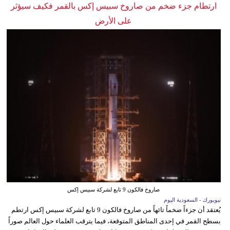
ارتطام جزء ضخم من صاروخ سبيس إكس بالقمر فكيف سيؤثر
على الأرض
صاروخ فالكون 9 تابع لشركة سبيس إكس
نيويورك - السعودية اليوم
يُعتقد أن جزءاً ضخماً تائهاً من صاروخ فالكون 9 تابع لشركة سبيس إكس ارتطم
بسطح القمر في إحدى المناطق المتوقعة، فيما يترقب العلماء حول العالم صوراً