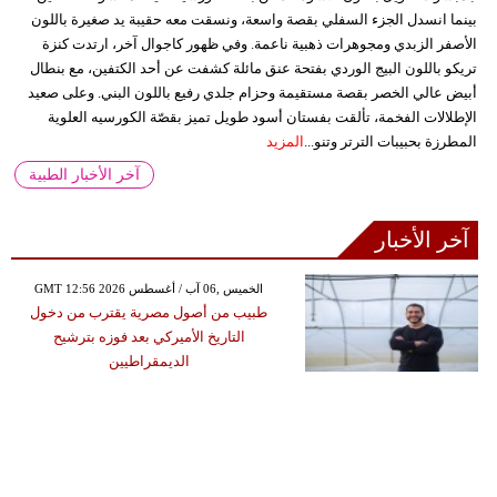
بينما انسدل الجزء السفلي بقصة واسعة، ونسقت معه حقيبة يد صغيرة باللون
الأصفر الزبدي ومجوهرات ذهبية ناعمة. وفي ظهور كاجوال آخر، ارتدت كنزة
تريكو باللون البيج الوردي بفتحة عنق مائلة كشفت عن أحد الكتفين، مع بنطال
أبيض عالي الخصر بقصة مستقيمة وحزام جلدي رفيع باللون البني. وعلى صعيد
الإطلالات الفخمة، تألقت بفستان أسود طويل تميز بقصّة الكورسيه العلوية
المطرزة بحبيبات الترتر وتنو...
المزيد
آخر الأخبار الطبية
آخر الأخبار
GMT 12:56 2026 الخميس ,06 آب / أغسطس
طبيب من أصول مصرية يقترب من دخول
التاريخ الأميركي بعد فوزه بترشيح
الديمقراطيين