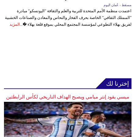
مسقط - عُمان اليوم
اعتمدت منظمة الأمم المتحدة للتربية والعلم والثقافة "اليونسكو" مبادرة
"الممتلك الثقافي" الخاصة بحرف الفخار والنحاس والمعادن والصناعات الخشبية
لفريق بهلاء التطوعي لمؤسسة المجتمع المحلي بموقع قلعة بهلاء �...
المزيد
إخترنا لك
ميسي يقود إنتر ميامي ويصبح الهداف التاريخي لكأس الرابطتين