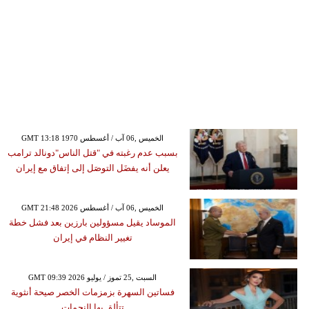
GMT 13:18 1970 الخميس ,06 آب / أغسطس
بسبب عدم رغبته في "قتل الناس"دونالد ترامب
يعلن أنه يفضَل التوصَل إلى إتفاق مع إيران
GMT 21:48 2026 الخميس ,06 آب / أغسطس
الموساد يقيل مسؤولين بارزين بعد فشل خطة
تغيير النظام في إيران
GMT 09:39 2026 السبت ,25 تموز / يوليو
فساتين السهرة بزمزمات الخصر صيحة أنثوية
تتألق بها النجمات