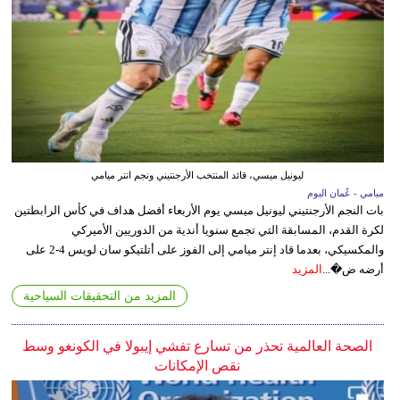
ليونيل ميسي، قائد المنتخب الأرجنتيني ونجم انتر ميامي
ميامي - عُمان اليوم
بات النجم الأرجنتيني ليونيل ميسي يوم الأربعاء أفضل هداف في كأس الرابطتين
لكرة القدم، المسابقة التي تجمع سنويا أندية من الدوريين الأميركي
والمكسيكي، بعدما قاد إنتر ميامي إلى الفوز على أتلتيكو سان لويس 4-2 على
أرضه ض�...
المزيد
المزيد من التحقيقات السياحية
الصحة العالمية تحذر من تسارع تفشي إيبولا في الكونغو وسط
نقص الإمكانات