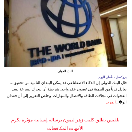
البنك الدولي
بروكسل - عُمان اليوم
قال البنك الدولي إن الذكاء الاصطناعي قد يمكن البلدان النامية من تحقيق ما
يعادل قرناً من التنمية في غضون عقد واحد، شريطة أن تتحرك بسرعة لسد
الفجوات في مجالات الطاقة والاتصال والمهارات. وخلص التقرير إلى أن فقدان
الو�...
المزيد
بلقيس تطلق كليب زهر ليمون برسالة إنسانية مؤثرة تكرم
الأمهات المكافحات