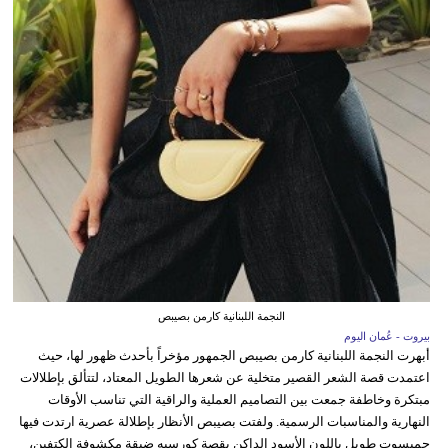
النجمة اللبنانية كارمن بصيبص
بيروت - عُمان اليوم
أبهرت النجمة اللبنانية كارمن بصيبص الجمهور مؤخراً بأحدث ظهور لها، حيث
اعتمدت قصة الشعر القصير متخلية عن شعرها الطويل المعتاد، لتتألق بإطلالات
مبتكرة وخاطفة جمعت بين التصاميم العملية والراقية التي تناسب الأوقات
النهارية والمناسبات الرسمية. ولفتت بصيبص الأنظار بإطلالة عصرية ارتدت فيها
جمبسوت طويل باللون الأسود الداكن بقصة كورسيه ضيقة مكشوفة الكتفين،