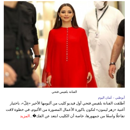
الفنانة بلقيس فتحي
أبوظبي - عُمان اليوم
أطلقت الفنانة بلقيس فتحي أول فيديو كليب من ألبومها الأخير «غِلّ»، باختيار
أغنية «زهر ليمون» لتكون باكورة الأعمال المصورة من الألبوم، في خطوة لاقت
تفاعلًا واسعًا من جمهورها، خاصة أن الكليب ابتعد عن الفك�...
المزيد