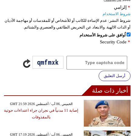
: Characters Left
*
إلزامي
شروط الاستخدام
شروط النشر:
عدم الإساءة للكاتب أو للأشخاص أو للمقدسات أو مهاجمة الأديان
أو الذات الالهية. والابتعاد عن التحريض الطائفي والعنصري والشتائم.
اُوافق على شروط الأستخدام
Security Code
*
أرسل التعليق
أخبار ذات صلة
GMT 21:59 2026 الخميس ,06 آب / أغسطس
إصابة 11 مدنياً في نجران جراء اعتداءات حوثية
بالمقذوفات
GMT 17:19 2026 الخميس ,06 آب / أغسطس