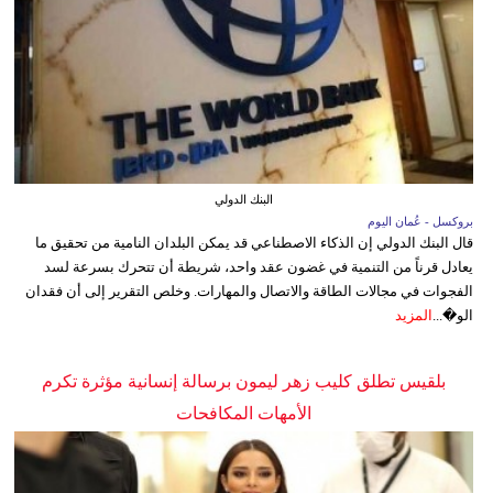
البنك الدولي
بروكسل - عُمان اليوم
قال البنك الدولي إن الذكاء الاصطناعي قد يمكن البلدان النامية من تحقيق ما
يعادل قرناً من التنمية في غضون عقد واحد، شريطة أن تتحرك بسرعة لسد
الفجوات في مجالات الطاقة والاتصال والمهارات. وخلص التقرير إلى أن فقدان
الو�...
المزيد
بلقيس تطلق كليب زهر ليمون برسالة إنسانية مؤثرة تكرم
الأمهات المكافحات