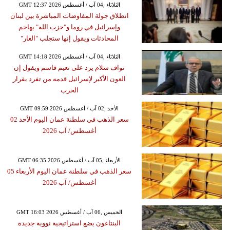
GMT 12:37 2026 الثلاثاء ,04 آب / أغسطس
انطلاق جولة المفاوضات المباشرة بين لبنان
وإسرائيل في روما و"حزب الله" يهاجم
المحادثات ويقول إنها ستجلب "العار"
GMT 14:18 2026 الثلاثاء ,04 آب / أغسطس
نواف سلام يرد على نعيم قاسم ويقول إن
العون الأكبر لإسرائيل قدمه من تفرد بقرار
الحرب
GMT 09:59 2026 الأحد ,02 آب / أغسطس
سعر الذهب في سلطنة عمان اليوم الأحد 02
أغسطس/ آب 2026
GMT 06:35 2026 الأربعاء ,05 آب / أغسطس
سعر الذهب في سلطنة عمان اليوم الأربعاء 05
أغسطس/ آب 2026
GMT 16:03 2026 الخميس ,06 آب / أغسطس
البنتاغون يضع استراتيجية نووية جديدة