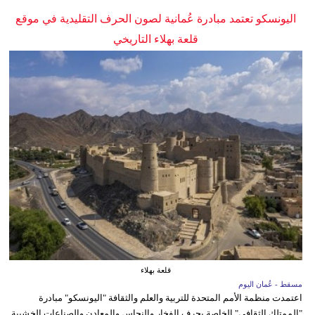
اليونسكو تعتمد مبادرة عُمانية لصون الحرف التقليدية في موقع
قلعة بهلاء التاريخي
قلعة بهلاء
مسقط - عُمان اليوم
اعتمدت منظمة الأمم المتحدة للتربية والعلم والثقافة "اليونسكو" مبادرة
"الممتلك الثقافي" الخاصة بحرف الفخار والنحاس والمعادن والصناعات الخشبية