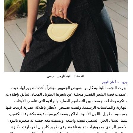
النجمة اللبنانية كارمن بصيبص
بيروت - عُمان اليوم
أبهرت النجمة اللبنانية كارمن بصيبص الجمهور مؤخراً بأحدث ظهور لها، حيث
اعتمدت قصة الشعر القصير متخلية عن شعرها الطويل المعتاد، لتتألق بإطلالات
مبتكرة وخاطفة جمعت بين التصاميم العملية والراقية التي تناسب الأوقات
النهارية والمناسبات الرسمية. ولفتت بصيبص الأنظار بإطلالة عصرية ارتدت فيها
جمبسوت طويل باللون الأسود الداكن بقصة كورسيه ضيقة مكشوفة الكتفين،
بينما انسدل الجزء السفلي بقصة واسعة، ونسقت معه حقيبة يد صغيرة باللون
الأصفر الزبدي ومجوهرات ذهبية ناعمة. وفي ظهور كاجوال آخر، ارتدت كنزة