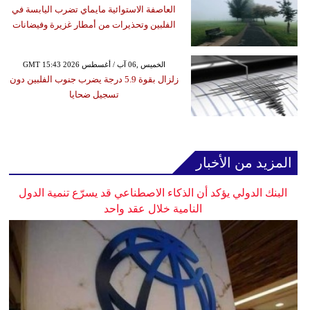
العاصفة الاستوائية مايماي تضرب اليابسة في
الفلبين وتحذيرات من أمطار غزيرة وفيضانات
GMT 15:43 2026 الخميس ,06 آب / أغسطس
زلزال بقوة 5.9 درجة يضرب جنوب الفلبين دون
تسجيل ضحايا
المزيد من الأخبار
البنك الدولي يؤكد أن الذكاء الاصطناعي قد يسرّع تنمية الدول
النامية خلال عقد واحد