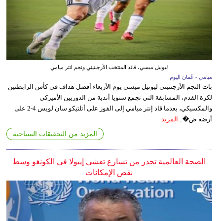
ليونيل ميسي، قائد المنتخب الأرجنتيني ونجم انتر ميامي
ميامي - عُمان اليوم
بات النجم الأرجنتيني ليونيل ميسي يوم الأربعاء أفضل هداف في كأس الرابطتين
لكرة القدم، المسابقة التي تجمع سنويا أندية من الدوريين الأميركي
والمكسيكي، بعدما قاد إنتر ميامي إلى الفوز على أتلتيكو سان لويس 4-2 على
أرضه ض�...
المزيد
المزيد من التحقيقات السياحية
الصحة العالمية تحذر من تسارع تفشي إيبولا في الكونغو وسط
نقص الإمكانات