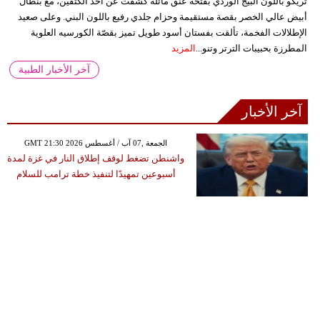
تريكو باللون البيج الوردي بفتحة عنق مائلة كشفت عن أحد الكتفين، مع بنطال
أبيض عالي الخصر بقصة مستقيمة وحزام جلدي رفيع باللون البني. وعلى صعيد
الإطلالات الفخمة، تألقت بفستان أسود طويل تميز بقصّة الكورسيه العلوية
المطرزة بحبيبات الترتر وتنو...
المزيد
آخر الأخبار الطبية
آخر الأخبار
GMT 21:30 2026 الجمعة ,07 آب / أغسطس
واشنطن تضغط لوقف إطلاق النار في غزة لمدة
أسبوعين تمهيدًا لتنفيذ خطة ترامب للسلام