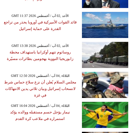
GMT 11:37 2026 الأحد ,02 آب / أغسطس
قائد القوات الأميركية في أوروبا يحذر من تراجع
القدرة على حماية إسرائيل
GMT 13:38 2026 الأحد ,02 آب / أغسطس
روساتوم تتهم أوكرانيا باستهداف محطة
زابوريجيا النووية بهجومين بطائرات مسيّرة
GMT 12:50 2026 الثلاثاء ,04 آب / أغسطس
مجلس السلام يُعلن أن نزع سلاح حماس شرط
لانسحاب إسرائيل وبيان ثلاثي يدين الانتهاكات
في غزة
GMT 16:04 2026 الثلاثاء ,04 آب / أغسطس
نيمار يؤجل حسم مستقبله ووالده يؤكد
استمراره في ملاعب كرة القدم