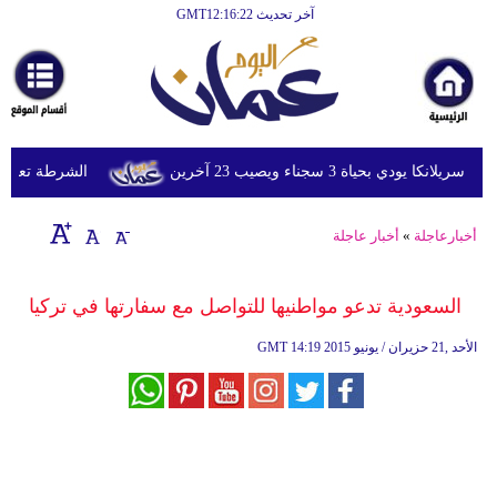
آخر تحديث GMT12:16:22
الرئيسية
أخبارعاجلة
رياضة
ثقافة
ي بحياة 3 سجناء ويصيب 23 آخرين
الشرطة تعتقل إمر
إقتصاد
أخبارعاجلة
»
أخبار عاجلة
فن
وموسيقى
السعودية تدعو مواطنيها للتواصل مع سفارتها في تركيا
أزياء
14:19 2015 الأحد ,21 حزيران / يونيو
GMT
صحة
وتغذية
سياحة