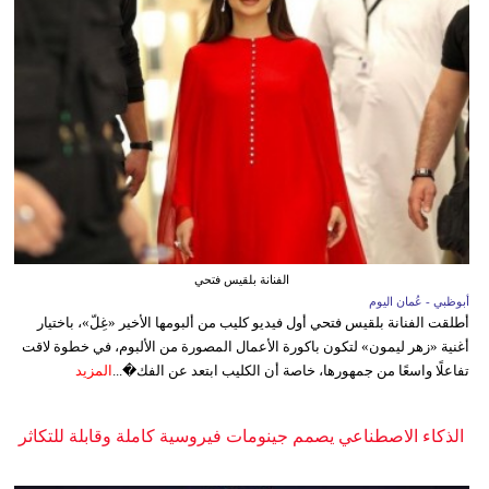
الفنانة بلقيس فتحي
أبوظبي - عُمان اليوم
أطلقت الفنانة بلقيس فتحي أول فيديو كليب من ألبومها الأخير «غِلّ»، باختيار
أغنية «زهر ليمون» لتكون باكورة الأعمال المصورة من الألبوم، في خطوة لاقت
تفاعلًا واسعًا من جمهورها، خاصة أن الكليب ابتعد عن الفك�...
المزيد
الذكاء الاصطناعي يصمم جينومات فيروسية كاملة وقابلة للتكاثر