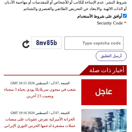
شروط النشر:
عدم الإساءة للكاتب أو للأشخاص أو للمقدسات أو مهاجمة الأديان
أو الذات الالهية. والابتعاد عن التحريض الطائفي والعنصري والشتائم.
اُوافق على شروط الأستخدام
Security Code
*
أرسل التعليق
أخبار ذات صلة
GMT 20:15 2026 الجمعة ,07 آب / أغسطس
شغب في سجون سريلانكا يودي بحياة 3 سجناء
ويصيب 23 آخرين
GMT 19:10 2026 الجمعة ,07 آب / أغسطس
الخزانة الأميركية تفرض عقوبات على منصات
عملات مشفرة لدعمها الحرس الثوري الإيراني