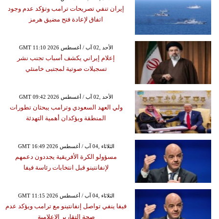
إيران تنفي تصريحات ترامب وتؤكد عدم وجود
اتفاق لإعادة فتح مضيق هرمز
GMT 11:10 2026 الأحد ,02 آب / أغسطس
إعلام إيراني يكشف أسباب تجنب نشر
تسجيلات صوتية لمجتبى خامنئي
GMT 09:42 2026 الأحد ,02 آب / أغسطس
ولي العهد السعودي وترامب يبحثان تطورات
المنطقة ويؤكدان أهمية التهدئة
GMT 16:49 2026 الثلاثاء ,04 آب / أغسطس
مسؤولو الكرة الأفريقية يجددون دعمهم
لإنفانتينو قبل انتخابات رئاسة فيفا
GMT 11:15 2026 الثلاثاء ,04 آب / أغسطس
فيفا ينفي تواصل إنفانتينو مع ترامب ويؤكد عدم
صحة التقارير الإعلامية