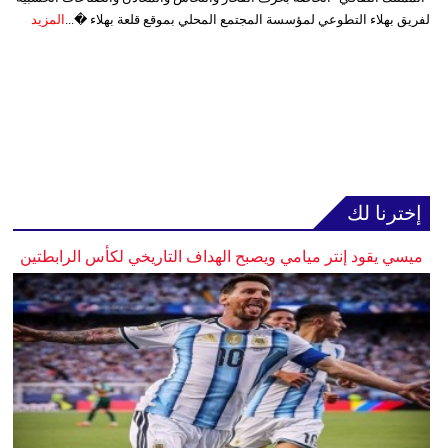
لفريق بهلاء التطوعي لمؤسسة المجتمع المحلي بموقع قلعة بهلاء �...
المزيد
إخترنا لك
ميسي يقود إنتر ميامي ويصبح الهداف التاريخي لكأس الرابطتين