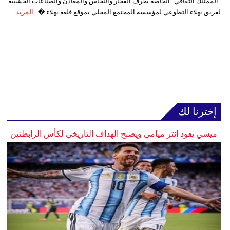
"الممتلك الثقافي" الخاصة بحرف الفخار والنحاس والمعادن والصناعات الخشبية
لفريق بهلاء التطوعي لمؤسسة المجتمع المحلي بموقع قلعة بهلاء �...
المزيد
إخترنا لك
ميسي يقود إنتر ميامي ويصبح الهداف التاريخي لكأس الرابطتين