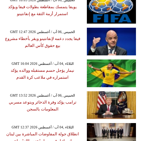
GMT 18:05 2026 الخميس ,06 آب / أغسطس
يويفا يتمسك بمقاطعة بطولات فيفا ويؤكد
استمرار أزمة الثقة مع إنفانتينو
GMT 12:47 2026 الخميس ,06 آب / أغسطس
فيفا يجدد دعمه لإنفانتينو ويقر بأخطاء مشروع
بيع حقوق كأس العالم
GMT 16:04 2026 الثلاثاء ,04 آب / أغسطس
نيمار يؤجل حسم مستقبله ووالده يؤكد
استمراره في ملاعب كرة القدم
GMT 13:52 2026 الخميس ,06 آب / أغسطس
ترامب يؤكد وفرة الذخائر ويتوعد مسربي
المعلومات بالسجن
GMT 12:37 2026 الثلاثاء ,04 آب / أغسطس
انطلاق جولة المفاوضات المباشرة بين لبنان
وإسرائيل في روما و"حزب الله" يهاجم