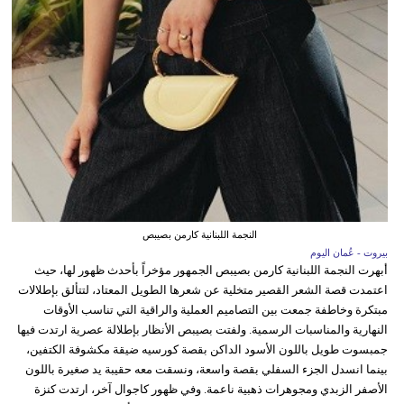
النجمة اللبنانية كارمن بصيبص
بيروت - عُمان اليوم
أبهرت النجمة اللبنانية كارمن بصيبص الجمهور مؤخراً بأحدث ظهور لها، حيث
اعتمدت قصة الشعر القصير متخلية عن شعرها الطويل المعتاد، لتتألق بإطلالات
مبتكرة وخاطفة جمعت بين التصاميم العملية والراقية التي تناسب الأوقات
النهارية والمناسبات الرسمية. ولفتت بصيبص الأنظار بإطلالة عصرية ارتدت فيها
جمبسوت طويل باللون الأسود الداكن بقصة كورسيه ضيقة مكشوفة الكتفين،
بينما انسدل الجزء السفلي بقصة واسعة، ونسقت معه حقيبة يد صغيرة باللون
الأصفر الزبدي ومجوهرات ذهبية ناعمة. وفي ظهور كاجوال آخر، ارتدت كنزة