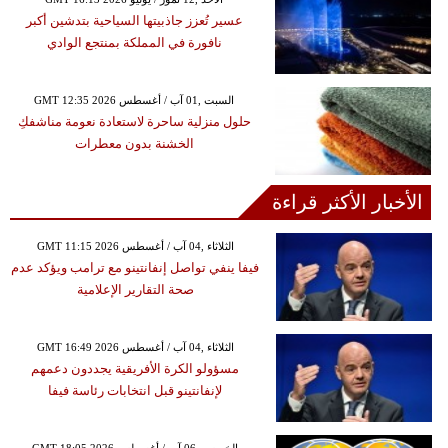
عسير تُعزز جاذبيتها السياحية بتدشين أكبر
نافورة في المملكة بمنتجع الوادي
GMT 12:35 2026 السبت ,01 آب / أغسطس
حلول منزلية ساحرة لاستعادة نعومة مناشفكِ
الخشنة بدون معطرات
الأخبار الأكثر قراءة
GMT 11:15 2026 الثلاثاء ,04 آب / أغسطس
فيفا ينفي تواصل إنفانتينو مع ترامب ويؤكد عدم
صحة التقارير الإعلامية
GMT 16:49 2026 الثلاثاء ,04 آب / أغسطس
مسؤولو الكرة الأفريقية يجددون دعمهم
لإنفانتينو قبل انتخابات رئاسة فيفا