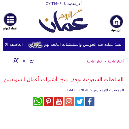
آخر تحديث GMT16:43:18
الرئيسية
أخبارعاجلة
رياضة
ثقافة
نفيذ عملية ضد الحوثيين والميليشيات التابعة لهم
العاصفة الاستوائ
إقتصاد
أخبارعاجلة
»
أخبار عاجلة
فن
وموسيقى
السلطات السعودية توقف منح تأشيرات أعمال للسويديين
أزياء
13:28 2015 الجمعة ,20 آذار/ مارس
GMT
صحة
وتغذية
سياحة