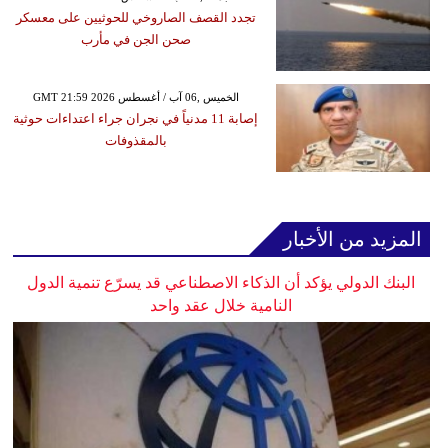
تجدد القصف الصاروخي للحوثيين على معسكر
صحن الجن في مأرب
GMT 21:59 2026 الخميس ,06 آب / أغسطس
إصابة 11 مدنياً في نجران جراء اعتداءات حوثية
بالمقذوفات
المزيد من الأخبار
البنك الدولي يؤكد أن الذكاء الاصطناعي قد يسرّع تنمية الدول
النامية خلال عقد واحد