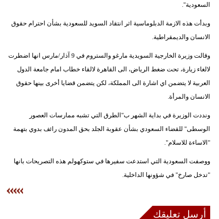
السعودية".
فيديو
وبدأت هذه الازمة الدبلوماسية اثر انتقاد السويد للسعودية بشأن احترام حقوق
سيارات
الانسان والديمقراطية.
وقالت وزيرة الخارجية السويدية مارغو والستروم في 9 آذار/مارس انها اضطرت
لالغاء زيارة، تحت ضغط الرياض، الى القاهرة لالقاء خطاب امام جامعة الدول
العربية لا يتضمن اي اشارة الى المملكة، لكن يتضمن قضايا أخرى بينها حقوق
الانسان والمرأة.
ونددت الوزيرة في بداية الشهر ب"الطرق التي تشبه ممارسات العصور
الوسطى" للقضاء السعودي بشأن عقوبة الجلد بحق المدون رائف بدوي بتهمة
"الاساءة للاسلام".
ووصفت السعودية التي استدعت سفيرها في ستوكهولم هذه التصريحات بانها
"تدخل صارخ" في شؤونها الداخلية.
أرسل تعليقك