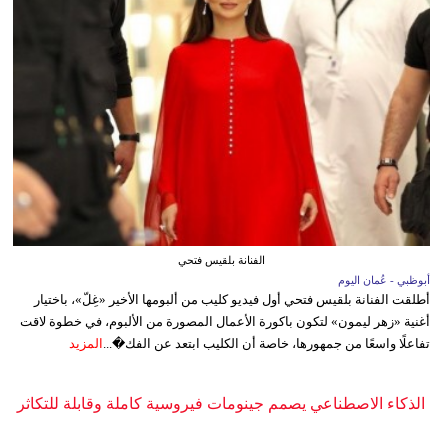
الفنانة بلقيس فتحي
أبوظبي - عُمان اليوم
أطلقت الفنانة بلقيس فتحي أول فيديو كليب من ألبومها الأخير «غِلّ»، باختيار
أغنية «زهر ليمون» لتكون باكورة الأعمال المصورة من الألبوم، في خطوة لاقت
تفاعلًا واسعًا من جمهورها، خاصة أن الكليب ابتعد عن الفك�...
المزيد
الذكاء الاصطناعي يصمم جينومات فيروسية كاملة وقابلة للتكاثر