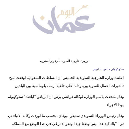
وسفر
ديكور
أخبار
إعلام
تعليم
وزيرة خارجية السويد مارغو والستروم
مرأة
ستوكهولم - العرب اليوم
اعلنت وزارة الخارجية السويدية الخميس ان السلطات السعودية اوقفت منح
علوم
تاشيرات اعمال للسويديين، وذلك على خلفية ازمة دبلوماسية بين البلدين.
وتكنولوجيا
وقال متحدث باسم الوزارة لوكالة فرانس برس ان الرياض "ابلغت" ستوكهولم
بيئة
بهذا الاجراء.
مدوَّنات
وقال رئيس الوزراء السويدي ستيفن ليوفان، بحسب ما اوردت وكالة الانباء تي
تي ، "بالتاكيد هذا ليس وضعا جيدا. ونحن لا نرغب في هذا الوضع مع المملكة
أبراج