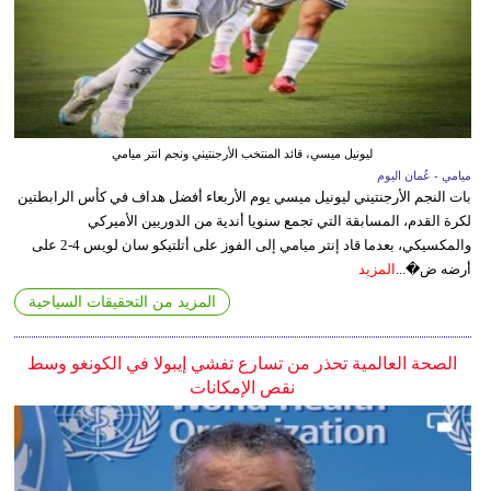
ليونيل ميسي، قائد المنتخب الأرجنتيني ونجم انتر ميامي
ميامي - عُمان اليوم
بات النجم الأرجنتيني ليونيل ميسي يوم الأربعاء أفضل هداف في كأس الرابطتين
لكرة القدم، المسابقة التي تجمع سنويا أندية من الدوريين الأميركي
والمكسيكي، بعدما قاد إنتر ميامي إلى الفوز على أتلتيكو سان لويس 4-2 على
أرضه ض�...
المزيد
المزيد من التحقيقات السياحية
الصحة العالمية تحذر من تسارع تفشي إيبولا في الكونغو وسط
نقص الإمكانات