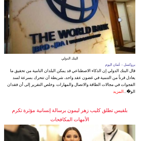
البنك الدولي
بروكسل - عُمان اليوم
قال البنك الدولي إن الذكاء الاصطناعي قد يمكن البلدان النامية من تحقيق ما
يعادل قرناً من التنمية في غضون عقد واحد، شريطة أن تتحرك بسرعة لسد
الفجوات في مجالات الطاقة والاتصال والمهارات. وخلص التقرير إلى أن فقدان
الو�...
المزيد
بلقيس تطلق كليب زهر ليمون برسالة إنسانية مؤثرة تكرم
الأمهات المكافحات