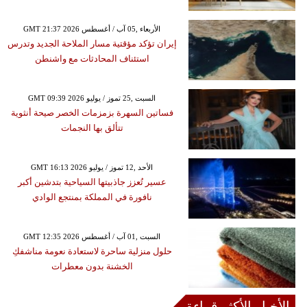
GMT 21:37 2026 الأربعاء ,05 آب / أغسطس
إيران تؤكد مؤقتية مسار الملاحة الجديد وتدرس
استئناف المحادثات مع واشنطن
GMT 09:39 2026 السبت ,25 تموز / يوليو
فساتين السهرة بزمزمات الخصر صيحة أنثوية
تتألق بها النجمات
GMT 16:13 2026 الأحد ,12 تموز / يوليو
عسير تُعزز جاذبيتها السياحية بتدشين أكبر
نافورة في المملكة بمنتجع الوادي
GMT 12:35 2026 السبت ,01 آب / أغسطس
حلول منزلية ساحرة لاستعادة نعومة مناشفكِ
الخشنة بدون معطرات
الأخبار الأكثر قراءة