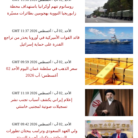
روساتوم تتهم أوكرانيا باستهداف محطة
زابوريجيا النووية بهجومين بطائرات مسيّرة
GMT 11:37 2026 الأحد ,02 آب / أغسطس
قائد القوات الأميركية في أوروبا يحذر من تراجع
القدرة على حماية إسرائيل
GMT 09:59 2026 الأحد ,02 آب / أغسطس
سعر الذهب في سلطنة عمان اليوم الأحد 02
أغسطس/ آب 2026
GMT 11:10 2026 الأحد ,02 آب / أغسطس
إعلام إيراني يكشف أسباب تجنب نشر
تسجيلات صوتية لمجتبى خامنئي
GMT 09:42 2026 الأحد ,02 آب / أغسطس
ولي العهد السعودي وترامب يبحثان تطورات
المنطقة ويؤكدان أهمية التهدئة