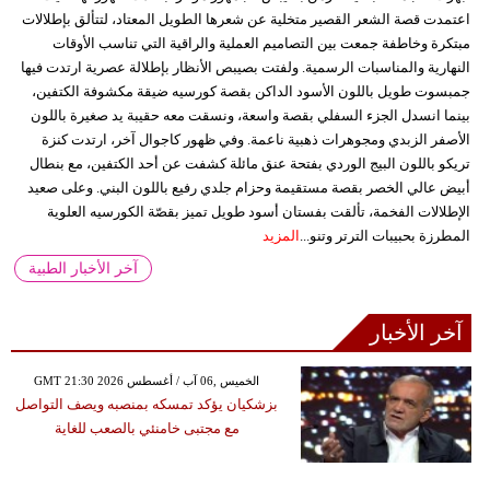
اعتمدت قصة الشعر القصير متخلية عن شعرها الطويل المعتاد، لتتألق بإطلالات
مبتكرة وخاطفة جمعت بين التصاميم العملية والراقية التي تناسب الأوقات
النهارية والمناسبات الرسمية. ولفتت بصيبص الأنظار بإطلالة عصرية ارتدت فيها
جمبسوت طويل باللون الأسود الداكن بقصة كورسيه ضيقة مكشوفة الكتفين،
بينما انسدل الجزء السفلي بقصة واسعة، ونسقت معه حقيبة يد صغيرة باللون
الأصفر الزبدي ومجوهرات ذهبية ناعمة. وفي ظهور كاجوال آخر، ارتدت كنزة
تريكو باللون البيج الوردي بفتحة عنق مائلة كشفت عن أحد الكتفين، مع بنطال
أبيض عالي الخصر بقصة مستقيمة وحزام جلدي رفيع باللون البني. وعلى صعيد
الإطلالات الفخمة، تألقت بفستان أسود طويل تميز بقصّة الكورسيه العلوية
المطرزة بحبيبات الترتر وتنو...
المزيد
آخر الأخبار الطبية
آخر الأخبار
GMT 21:30 2026 الخميس ,06 آب / أغسطس
بزشكيان يؤكد تمسكه بمنصبه ويصف التواصل
مع مجتبى خامنئي بالصعب للغاية