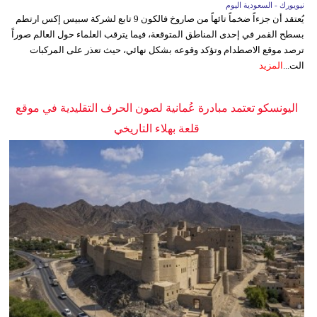
نيويورك - السعودية اليوم
يُعتقد أن جزءاً ضخماً تائهاً من صاروخ فالكون 9 تابع لشركة سبيس إكس ارتطم
بسطح القمر في إحدى المناطق المتوقعة، فيما يترقب العلماء حول العالم صوراً
ترصد موقع الاصطدام وتؤكد وقوعه بشكل نهائي، حيث تعذر على المركبات
الت...
المزيد
اليونسكو تعتمد مبادرة عُمانية لصون الحرف التقليدية في موقع
قلعة بهلاء التاريخي