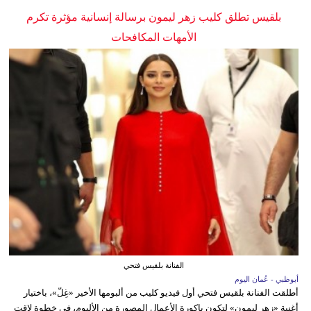
بلقيس تطلق كليب زهر ليمون برسالة إنسانية مؤثرة تكرم
الأمهات المكافحات
الفنانة بلقيس فتحي
أبوظبي - عُمان اليوم
أطلقت الفنانة بلقيس فتحي أول فيديو كليب من ألبومها الأخير «غِلّ»، باختيار
أغنية «زهر ليمون» لتكون باكورة الأعمال المصورة من الألبوم، في خطوة لاقت