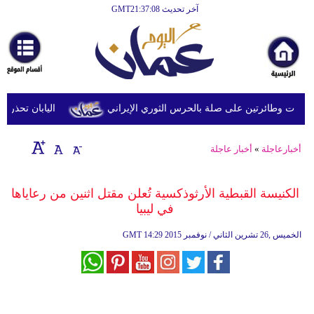
آخر تحديث GMT21:37:08
الرئيسية
أخبارعاجلة
رياضة
ثقافة
 وطائرتين على صلة بالحرس الثوري الإيراني
اليابان تحذر من ا
إقتصاد
أخبارعاجلة
»
أخبار عاجلة
فن
وموسيقى
الكنيسة القبطية الأرثوذكسية تُعلن مقتل اثنين من رعاياها
في ليبيا
أزياء
14:29 2015 الخميس ,26 تشرين الثاني / نوفمبر
GMT
صحة
وتغذية
سياحة