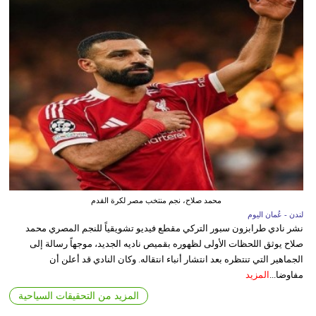
محمد صلاح، نجم منتخب مصر لكرة القدم
لندن - عُمان اليوم
نشر نادي طرابزون سبور التركي مقطع فيديو تشويقياً للنجم المصري محمد
صلاح يوثق اللحظات الأولى لظهوره بقميص ناديه الجديد، موجهاً رسالة إلى
الجماهير التي تنتظره بعد انتشار أنباء انتقاله. وكان النادي قد أعلن أن
مفاوضا...
المزيد
المزيد من التحقيقات السياحية