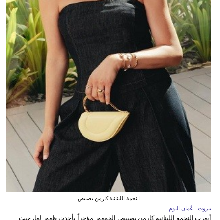
النجمة اللبنانية كارمن بصيبص
بيروت - عُمان اليوم
أبهرت النجمة اللبنانية كارمن بصيبص الجمهور مؤخراً بأحدث ظهور لها، حيث