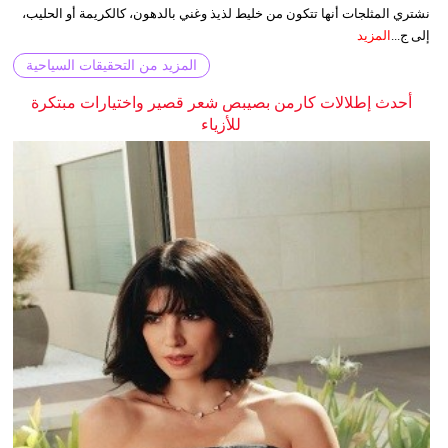
نشتري المثلجات أنها تتكون من خليط لذيذ وغني بالدهون، كالكريمة أو الحليب،
إلى ج...
المزيد
المزيد من التحقيقات السياحية
أحدث إطلالات كارمن بصيبص شعر قصير واختيارات مبتكرة
للأزياء