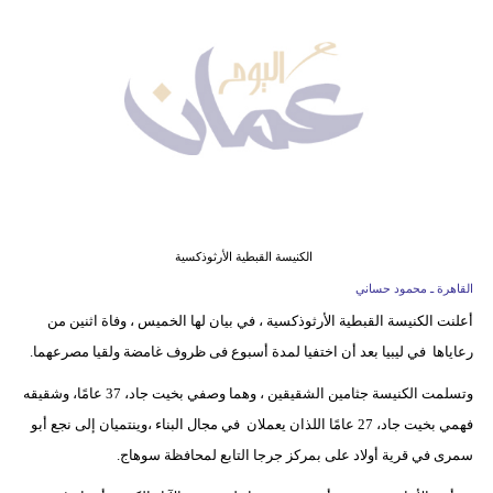
وسفر
ديكور
أخبار
إعلام
تعليم
مرأة
الكنيسة القبطية الأرثوذكسية
القاهرة ـ محمود حساني
علوم
أعلنت الكنيسة القبطية الأرثوذكسية ، في بيان لها الخميس ، وفاة اثنين من
وتكنولوجيا
رعاياها في ليبيا بعد أن اختفيا لمدة أسبوع فى ظروف غامضة ولقيا مصرعهما.
بيئة
وتسلمت الكنيسة جثامين الشقيقين ، وهما وصفي بخيت جاد، 37 عامًا، وشقيقه
فهمي بخيت جاد، 27 عامًا اللذان يعملان في مجال البناء ،وينتميان إلى نجع أبو
مدوَّنات
سمرى في قرية أولاد على بمركز جرجا التابع لمحافظة سوهاج.
أبراج