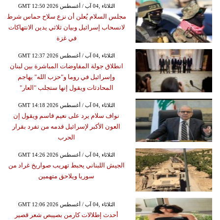
GMT 12:50 2026 الثلاثاء ,04 آب / أغسطس
مجلس السلام يُعلن أن نزع سلاح حماس شرط
لانسحاب إسرائيل وبيان ثلاثي يدين الانتهاكات
في غزة
GMT 12:37 2026 الثلاثاء ,04 آب / أغسطس
انطلاق جولة المفاوضات المباشرة بين لبنان
وإسرائيل في روما و"حزب الله" يهاجم
المحادثات ويقول إنها ستجلب "العار"
GMT 14:18 2026 الثلاثاء ,04 آب / أغسطس
نواف سلام يرد على نعيم قاسم ويقول إن
العون الأكبر لإسرائيل قدمه من تفرد بقرار
الحرب
GMT 14:26 2026 الثلاثاء ,04 آب / أغسطس
الجيش اللبناني يحبط تهريب صواريخ غراد من
سوريا ويلاحق متهمين
GMT 12:06 2026 الثلاثاء ,04 آب / أغسطس
أحدث إطلالات كارمن بصيبص شعر قصير