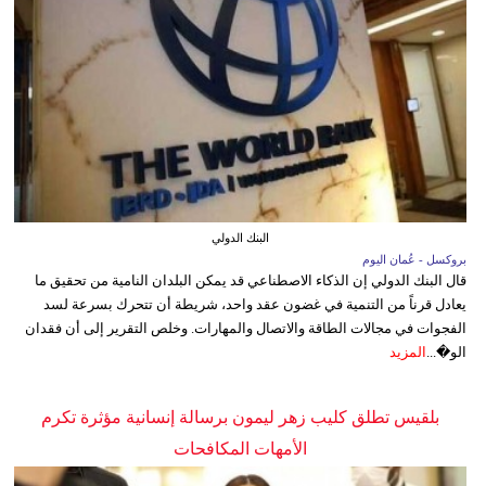
البنك الدولي
بروكسل - عُمان اليوم
قال البنك الدولي إن الذكاء الاصطناعي قد يمكن البلدان النامية من تحقيق ما
يعادل قرناً من التنمية في غضون عقد واحد، شريطة أن تتحرك بسرعة لسد
الفجوات في مجالات الطاقة والاتصال والمهارات. وخلص التقرير إلى أن فقدان
الو�...
المزيد
بلقيس تطلق كليب زهر ليمون برسالة إنسانية مؤثرة تكرم
الأمهات المكافحات