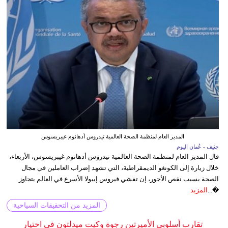
المدير العام لمنظمة الصحة العالمية تيدروس أدهانوم غيبريسوس
جنيف - عُمان اليوم
قال المدير العام لمنظمة الصحة العالمية تيدروس أدهانوم غيبريسوس، الأربعاء،
خلال زيارة إلى الكونغو الديمقراطية، التي تشهد إضراب العاملين في مجال
الصحة بسبب نقص الأجور، إن تفشي فيروس إيبولا الأسرع في العالم يتجاوز
�...
المزيد
المزيد من التحقيقات السياحية
تقارب أسلوبي الأميرتين رجوة وكيت ميدلتون في اختيار