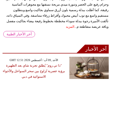
وحزام رفيع على الخصر وتنورة ميدي مريحة نسقتها مع مجوهرات ألماسية
رقيقة، كما أطلت ببدلة رسمية بلون أزرق سماوي بجاكيت واسع وبنطلون
مستقيم واسع مع توب أبيض محبوك وأقراط زرقاء متناسقة. وفي السياق ذاته،
تألقت الأميرة رجوة ببدلة سوداء مخططة بخطوط رفيعة بيضاء بجاكيت مفصل
وياقة عريضة متقاطعة م...
المزيد
آخر الأخبار الطبية
آخر الأخبار
GMT 12:51 2026 الأحد ,09 آب / أغسطس
"ذا تي روم" يُطلق تجربة شاي بعد الظهيرة
برؤية عصرية تُزاوج بين سحر السواحل والأجواء
الاستوائية في دبي