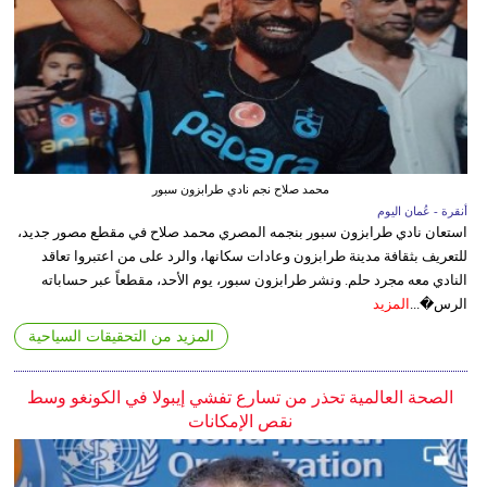
محمد صلاح نجم نادي طرابزون سبور
أنقرة - عُمان اليوم
استعان نادي طرابزون سبور بنجمه المصري محمد صلاح في مقطع مصور جديد،
للتعريف بثقافة مدينة طرابزون وعادات سكانها، والرد على من اعتبروا تعاقد
النادي معه مجرد حلم. ونشر طرابزون سبور، يوم الأحد، مقطعاً عبر حساباته
الرس�...
المزيد
المزيد من التحقيقات السياحية
الصحة العالمية تحذر من تسارع تفشي إيبولا في الكونغو وسط
نقص الإمكانات