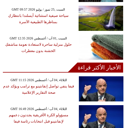
GMT 09:57 2026 السبت ,25 تموز / يوليو
سياحة صيفية استثنائية آيسلندا بانتظاركِ
بمناظرها الطبيعية الآسرة
GMT 12:35 2026 السبت ,01 آب / أغسطس
حلول منزلية ساحرة لاستعادة نعومة مناشفكِ
الخشنة بدون معطرات
الأخبار الأكثر قراءة
GMT 11:15 2026 الثلاثاء ,04 آب / أغسطس
فيفا ينفي تواصل إنفانتينو مع ترامب ويؤكد عدم
صحة التقارير الإعلامية
GMT 16:49 2026 الثلاثاء ,04 آب / أغسطس
مسؤولو الكرة الأفريقية يجددون دعمهم
لإنفانتينو قبل انتخابات رئاسة فيفا