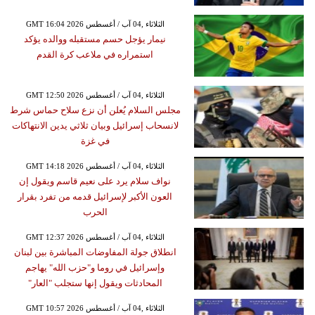
GMT 16:04 2026 الثلاثاء ,04 آب / أغسطس
نيمار يؤجل حسم مستقبله ووالده يؤكد
استمراره في ملاعب كرة القدم
GMT 12:50 2026 الثلاثاء ,04 آب / أغسطس
مجلس السلام يُعلن أن نزع سلاح حماس شرط
لانسحاب إسرائيل وبيان ثلاثي يدين الانتهاكات
في غزة
GMT 14:18 2026 الثلاثاء ,04 آب / أغسطس
نواف سلام يرد على نعيم قاسم ويقول إن
العون الأكبر لإسرائيل قدمه من تفرد بقرار
الحرب
GMT 12:37 2026 الثلاثاء ,04 آب / أغسطس
انطلاق جولة المفاوضات المباشرة بين لبنان
وإسرائيل في روما و"حزب الله" يهاجم
المحادثات ويقول إنها ستجلب "العار"
GMT 10:57 2026 الثلاثاء ,04 آب / أغسطس