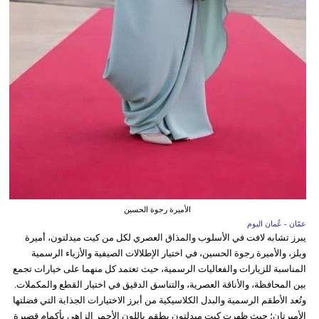
الأميرة رجوة الحسين
عمّان - عُمان اليوم
يبرز تشابه لافت في الأسلوب والمذاق العصري لكل من كيت ميدلتون، أميرة
ويلز، والأميرة رجوة الحسين، في اختيار الإطلالات الصيفية والأزياء الرسمية
المناسبة للزيارات والفعاليات الرسمية، حيث تعتمد كل منهما على خيارات تجمع
بين المحافظة، والأناقة العصرية، والتناسق الدقيق في اختيار القطع والمكملات.
وتُعد الأطقم الرسمية والبدل الكلاسيكية من أبرز الاختيارات الجذابة التي فضلتها
الأميرتان؛ حيث ظهرت كيت ميدلتون بطقم باللون الأحمر الزاهي بأكمام قصيرة