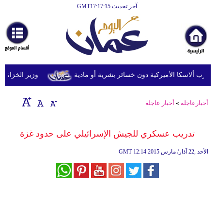
آخر تحديث GMT17:17:15
الرئيسية
أخبارعاجلة
رياضة
ثقافة
وزير الخزانة الأمري
إقتصاد
أخبارعاجلة
»
أخبار عاجلة
فن
وموسيقى
تدريب عسكري للجيش الإسرائيلي على حدود غزة
أزياء
12:14 2015 الأحد ,22 آذار/ مارس
GMT
صحة
وتغذية
سياحة