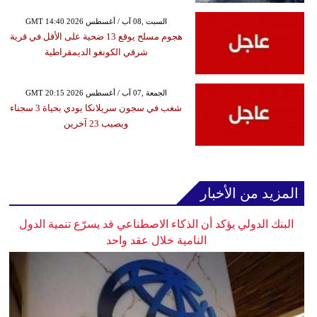
GMT 14:40 2026 السبت ,08 آب / أغسطس
هجوم مسلح يوقع 13 ضحية على الأقل في قرية
شرقي الكونغو الديمقراطية
GMT 20:15 2026 الجمعة ,07 آب / أغسطس
شغب في سجون سريلانكا يودي بحياة 3 سجناء
ويصيب 23 آخرين
المزيد من الأخبار
البنك الدولي يؤكد أن الذكاء الاصطناعي قد يسرّع تنمية الدول
النامية خلال عقد واحد