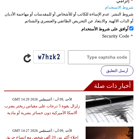
*
إلزامي
شروط الاستخدام
شروط النشر:
عدم الإساءة للكاتب أو للأشخاص أو للمقدسات أو مهاجمة الأديان
أو الذات الالهية. والابتعاد عن التحريض الطائفي والعنصري والشتائم.
اُوافق على شروط الأستخدام
Security Code
*
أرسل التعليق
أخبار ذات صلة
GMT 14:29 2026 الأحد ,09 آب / أغسطس
زلزال بقوة 5 درجات على مقياس ريختر يضرب
ألاسكا الأميركية دون خسائر بشرية أو مادية
GMT 14:27 2026 الأحد ,09 آب / أغسطس
إجلاء أكثر من 20 ألف شخص مع اتساع حريق