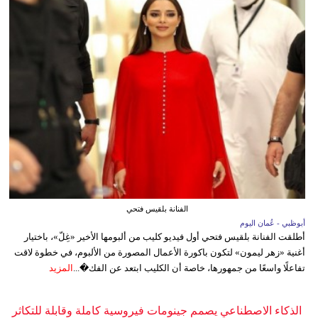
الفنانة بلقيس فتحي
أبوظبي - عُمان اليوم
أطلقت الفنانة بلقيس فتحي أول فيديو كليب من ألبومها الأخير «غِلّ»، باختيار
أغنية «زهر ليمون» لتكون باكورة الأعمال المصورة من الألبوم، في خطوة لاقت
تفاعلًا واسعًا من جمهورها، خاصة أن الكليب ابتعد عن الفك�...
المزيد
الذكاء الاصطناعي يصمم جينومات فيروسية كاملة وقابلة للتكاثر