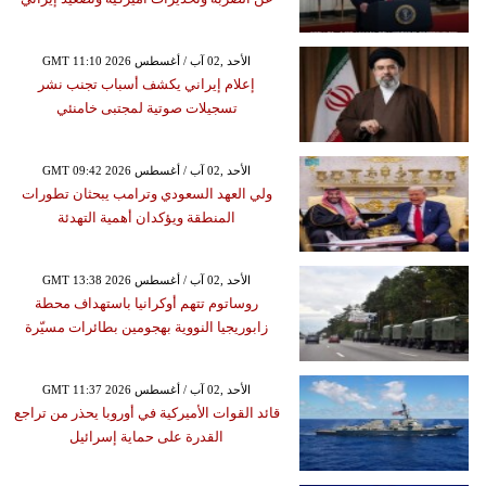
GMT 11:10 2026 الأحد ,02 آب / أغسطس
إعلام إيراني يكشف أسباب تجنب نشر
تسجيلات صوتية لمجتبى خامنئي
GMT 09:42 2026 الأحد ,02 آب / أغسطس
ولي العهد السعودي وترامب يبحثان تطورات
المنطقة ويؤكدان أهمية التهدئة
GMT 13:38 2026 الأحد ,02 آب / أغسطس
روساتوم تتهم أوكرانيا باستهداف محطة
زابوريجيا النووية بهجومين بطائرات مسيّرة
GMT 11:37 2026 الأحد ,02 آب / أغسطس
قائد القوات الأميركية في أوروبا يحذر من تراجع
القدرة على حماية إسرائيل