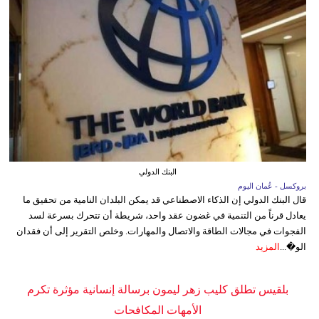
البنك الدولي
بروكسل - عُمان اليوم
قال البنك الدولي إن الذكاء الاصطناعي قد يمكن البلدان النامية من تحقيق ما
يعادل قرناً من التنمية في غضون عقد واحد، شريطة أن تتحرك بسرعة لسد
الفجوات في مجالات الطاقة والاتصال والمهارات. وخلص التقرير إلى أن فقدان
الو�...
المزيد
بلقيس تطلق كليب زهر ليمون برسالة إنسانية مؤثرة تكرم
الأمهات المكافحات