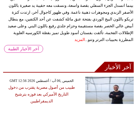
بينما انسدل الجزء السفلي بقصة واسعة، ونسقت معه حقيبة يد صغيرة باللون
الأصفر الزبدي ومجوهرات ذهبية ناعمة. وفي ظهور كاجوال آخر، ارتدت كنزة
تريكو باللون البيج الوردي بفتحة عنق مائلة كشفت عن أحد الكتفين، مع بنطال
أبيض عالي الخصر بقصة مستقيمة وحزام جلدي رفيع باللون البني. وعلى صعيد
الإطلالات الفخمة، تألقت بفستان أسود طويل تميز بقصّة الكورسيه العلوية
المطرزة بحبيبات الترتر وتنو...
المزيد
آخر الأخبار الطبية
آخر الأخبار
GMT 12:56 2026 الخميس ,06 آب / أغسطس
طبيب من أصول مصرية يقترب من دخول
التاريخ الأميركي بعد فوزه بترشيح
الديمقراطيين