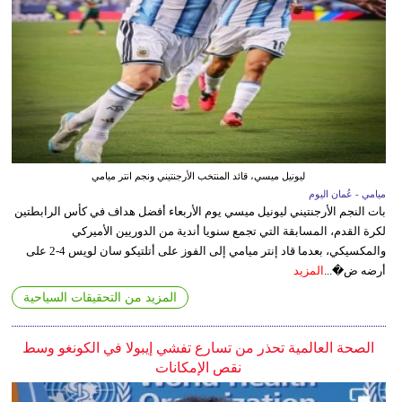
ليونيل ميسي، قائد المنتخب الأرجنتيني ونجم انتر ميامي
ميامي - عُمان اليوم
بات النجم الأرجنتيني ليونيل ميسي يوم الأربعاء أفضل هداف في كأس الرابطتين
لكرة القدم، المسابقة التي تجمع سنويا أندية من الدوريين الأميركي
والمكسيكي، بعدما قاد إنتر ميامي إلى الفوز على أتلتيكو سان لويس 4-2 على
أرضه ض�...
المزيد
المزيد من التحقيقات السياحية
الصحة العالمية تحذر من تسارع تفشي إيبولا في الكونغو وسط
نقص الإمكانات