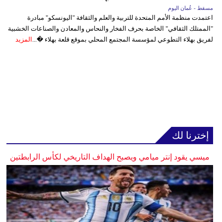
مسقط - عُمان اليوم
اعتمدت منظمة الأمم المتحدة للتربية والعلم والثقافة "اليونسكو" مبادرة
"الممتلك الثقافي" الخاصة بحرف الفخار والنحاس والمعادن والصناعات الخشبية
لفريق بهلاء التطوعي لمؤسسة المجتمع المحلي بموقع قلعة بهلاء �...
المزيد
إخترنا لك
ميسي يقود إنتر ميامي ويصبح الهداف التاريخي لكأس الرابطتين