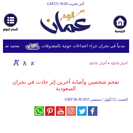
آخر تحديث GMT21:59:09
الرئيسية
أخبارعاجلة
رياضة
ثقافة
محمد صلاح يصل ت
إقتصاد
أخبارعاجلة
»
أخبار عاجلة
فن
وموسيقى
تفحم شخصين وأصابة آخرين إثر حادث في نجران
السعودية
أزياء
06:30 2015 السبت ,12 أيلول / سبتمبر
GMT
صحة
وتغذية
سياحة