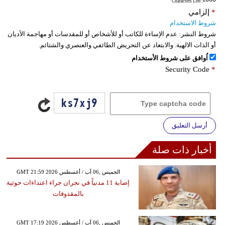
: Characters Left
*
إلزامي
شروط الاستخدام
شروط النشر:
عدم الإساءة للكاتب أو للأشخاص أو للمقدسات أو مهاجمة الأديان
أو الذات الالهية. والابتعاد عن التحريض الطائفي والعنصري والشتائم.
اُوافق على شروط الأستخدام
Security Code
*
أرسل التعليق
أخبار ذات صلة
GMT 21:59 2026 الخميس ,06 آب / أغسطس
إصابة 11 مدنياً في نجران جراء اعتداءات حوثية
بالمقذوفات
GMT 17:19 2026 الخميس ,06 آب / أغسطس