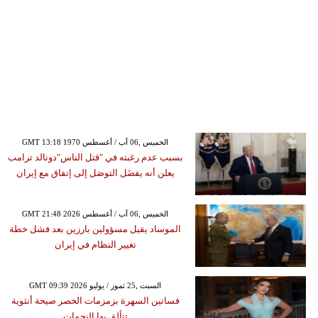
GMT 13:18 1970 الخميس ,06 آب / أغسطس
بسبب عدم رغبته في "قتل الناس"دونالد ترامب
يعلن أنه يفضَل التوصَل إلى إتفاق مع إيران
GMT 21:48 2026 الخميس ,06 آب / أغسطس
الموساد يقيل مسؤولين بارزين بعد فشل خطة
تغيير النظام في إيران
GMT 09:39 2026 السبت ,25 تموز / يوليو
فساتين السهرة بزمزمات الخصر صيحة أنثوية
تتألق بها النجمات