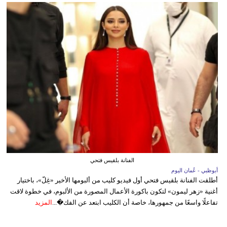
الفنانة بلقيس فتحي
أبوظبي - عُمان اليوم
أطلقت الفنانة بلقيس فتحي أول فيديو كليب من ألبومها الأخير «غِلّ»، باختيار
أغنية «زهر ليمون» لتكون باكورة الأعمال المصورة من الألبوم، في خطوة لاقت
تفاعلًا واسعًا من جمهورها، خاصة أن الكليب ابتعد عن الفك�...
المزيد