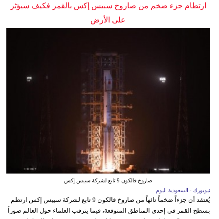
ارتطام جزء ضخم من صاروخ سبيس إكس بالقمر فكيف سيؤثر
على الأرض
صاروخ فالكون 9 تابع لشركة سبيس إكس
نيويورك - السعودية اليوم
يُعتقد أن جزءاً ضخماً تائهاً من صاروخ فالكون 9 تابع لشركة سبيس إكس ارتطم
بسطح القمر في إحدى المناطق المتوقعة، فيما يترقب العلماء حول العالم صوراً