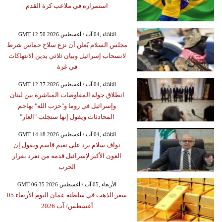
استمراره في ملاعب كرة القدم
GMT 12:50 2026 الثلاثاء ,04 آب / أغسطس
مجلس السلام يُعلن أن نزع سلاح حماس شرط
لانسحاب إسرائيل وبيان ثلاثي يدين الانتهاكات
في غزة
GMT 12:37 2026 الثلاثاء ,04 آب / أغسطس
انطلاق جولة المفاوضات المباشرة بين لبنان
وإسرائيل في روما و"حزب الله" يهاجم
المحادثات ويقول إنها ستجلب "العار"
GMT 14:18 2026 الثلاثاء ,04 آب / أغسطس
نواف سلام يرد على نعيم قاسم ويقول إن
العون الأكبر لإسرائيل قدمه من تفرد بقرار
الحرب
GMT 06:35 2026 الأربعاء ,05 آب / أغسطس
سعر الذهب في سلطنة عمان اليوم الأربعاء 05
أغسطس/ آب 2026