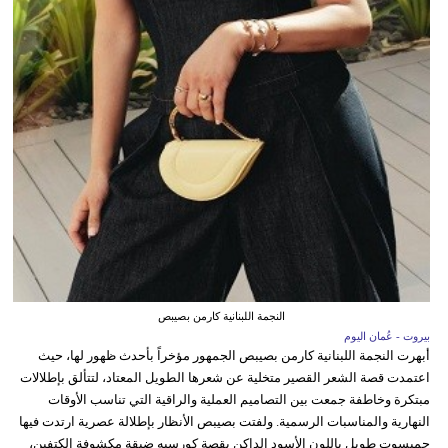
النجمة اللبنانية كارمن بصيبص
بيروت - عُمان اليوم
أبهرت النجمة اللبنانية كارمن بصيبص الجمهور مؤخراً بأحدث ظهور لها، حيث
اعتمدت قصة الشعر القصير متخلية عن شعرها الطويل المعتاد، لتتألق بإطلالات
مبتكرة وخاطفة جمعت بين التصاميم العملية والراقية التي تناسب الأوقات
النهارية والمناسبات الرسمية. ولفتت بصيبص الأنظار بإطلالة عصرية ارتدت فيها
جمبسوت طويل باللون الأسود الداكن بقصة كورسيه ضيقة مكشوفة الكتفين،