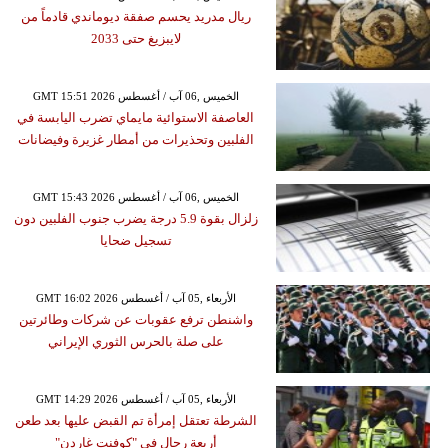
ريال مدريد يحسم صفقة ديوماندي قادماً من
لايبزيغ حتى 2033
GMT 15:51 2026 الخميس ,06 آب / أغسطس
العاصفة الاستوائية مايماي تضرب اليابسة في
الفلبين وتحذيرات من أمطار غزيرة وفيضانات
GMT 15:43 2026 الخميس ,06 آب / أغسطس
زلزال بقوة 5.9 درجة يضرب جنوب الفلبين دون
تسجيل ضحايا
GMT 16:02 2026 الأربعاء ,05 آب / أغسطس
واشنطن ترفع عقوبات عن شركات وطائرتين
على صلة بالحرس الثوري الإيراني
GMT 14:29 2026 الأربعاء ,05 آب / أغسطس
الشرطة تعتقل إمرأة تم القبض عليها بعد طعن
أربعة رجال في "كوفنت غاردن"