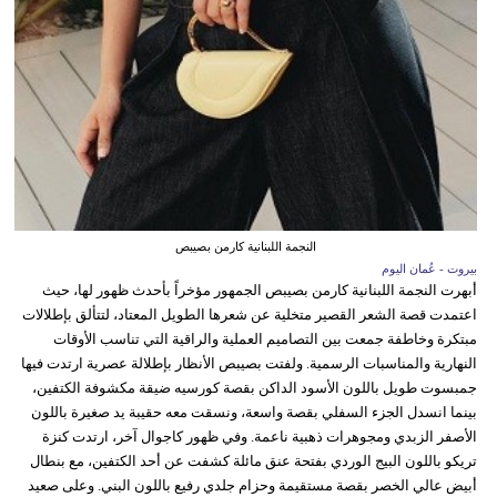
النجمة اللبنانية كارمن بصيبص
بيروت - عُمان اليوم
أبهرت النجمة اللبنانية كارمن بصيبص الجمهور مؤخراً بأحدث ظهور لها، حيث
اعتمدت قصة الشعر القصير متخلية عن شعرها الطويل المعتاد، لتتألق بإطلالات
مبتكرة وخاطفة جمعت بين التصاميم العملية والراقية التي تناسب الأوقات
النهارية والمناسبات الرسمية. ولفتت بصيبص الأنظار بإطلالة عصرية ارتدت فيها
جمبسوت طويل باللون الأسود الداكن بقصة كورسيه ضيقة مكشوفة الكتفين،
بينما انسدل الجزء السفلي بقصة واسعة، ونسقت معه حقيبة يد صغيرة باللون
الأصفر الزبدي ومجوهرات ذهبية ناعمة. وفي ظهور كاجوال آخر، ارتدت كنزة
تريكو باللون البيج الوردي بفتحة عنق مائلة كشفت عن أحد الكتفين، مع بنطال
أبيض عالي الخصر بقصة مستقيمة وحزام جلدي رفيع باللون البني. وعلى صعيد