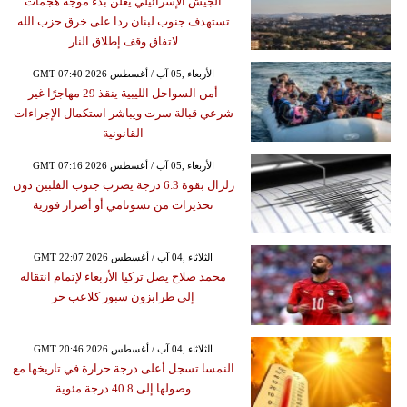
الجيش الإسرائيلي يعلن بدء موجة هجمات
تستهدف جنوب لبنان ردا على خرق حزب الله
لاتفاق وقف إطلاق النار
GMT 07:40 2026 الأربعاء ,05 آب / أغسطس
أمن السواحل الليبية ينقذ 29 مهاجرًا غير
شرعي قبالة سرت ويباشر استكمال الإجراءات
القانونية
GMT 07:16 2026 الأربعاء ,05 آب / أغسطس
زلزال بقوة 6.3 درجة يضرب جنوب الفلبين دون
تحذيرات من تسونامي أو أضرار فورية
GMT 22:07 2026 الثلاثاء ,04 آب / أغسطس
محمد صلاح يصل تركيا الأربعاء لإتمام انتقاله
إلى طرابزون سبور كلاعب حر
GMT 20:46 2026 الثلاثاء ,04 آب / أغسطس
النمسا تسجل أعلى درجة حرارة في تاريخها مع
وصولها إلى 40.8 درجة مئوية