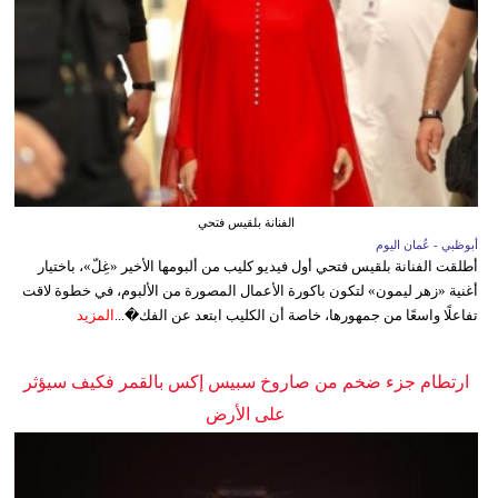
الفنانة بلقيس فتحي
أبوظبي - عُمان اليوم
أطلقت الفنانة بلقيس فتحي أول فيديو كليب من ألبومها الأخير «غِلّ»، باختيار
أغنية «زهر ليمون» لتكون باكورة الأعمال المصورة من الألبوم، في خطوة لاقت
تفاعلًا واسعًا من جمهورها، خاصة أن الكليب ابتعد عن الفك�...
المزيد
ارتطام جزء ضخم من صاروخ سبيس إكس بالقمر فكيف سيؤثر
على الأرض