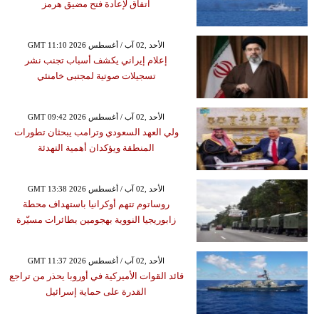
اتفاق لإعادة فتح مضيق هرمز
GMT 11:10 2026 الأحد ,02 آب / أغسطس
إعلام إيراني يكشف أسباب تجنب نشر
تسجيلات صوتية لمجتبى خامنئي
GMT 09:42 2026 الأحد ,02 آب / أغسطس
ولي العهد السعودي وترامب يبحثان تطورات
المنطقة ويؤكدان أهمية التهدئة
GMT 13:38 2026 الأحد ,02 آب / أغسطس
روساتوم تتهم أوكرانيا باستهداف محطة
زابوريجيا النووية بهجومين بطائرات مسيّرة
GMT 11:37 2026 الأحد ,02 آب / أغسطس
قائد القوات الأميركية في أوروبا يحذر من تراجع
القدرة على حماية إسرائيل