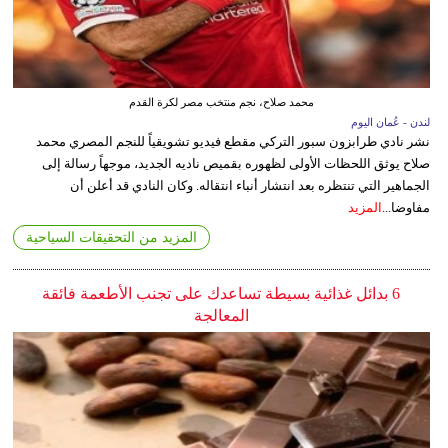
محمد صلاح، نجم منتخب مصر لكرة القدم
لندن - عُمان اليوم
نشر نادي طرابزون سبور التركي مقطع فيديو تشويقياً للنجم المصري محمد
صلاح يوثق اللحظات الأولى لظهوره بقميص ناديه الجديد، موجهاً رسالة إلى
الجماهير التي تنتظره بعد انتشار أنباء انتقاله. وكان النادي قد أعلن أن
مفاوضا...
المزيد
المزيد من التحقيقات السياحية
6 بدائل غذائية بسيطة تساعدك على تجنب الأطعمة فائقة
المعالجة