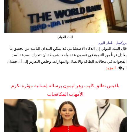
البنك الدولي
بروكسل - عُمان اليوم
قال البنك الدولي إن الذكاء الاصطناعي قد يمكن البلدان النامية من تحقيق ما
يعادل قرناً من التنمية في غضون عقد واحد، شريطة أن تتحرك بسرعة لسد
الفجوات في مجالات الطاقة والاتصال والمهارات. وخلص التقرير إلى أن فقدان
الو�...
المزيد
بلقيس تطلق كليب زهر ليمون برسالة إنسانية مؤثرة تكرم
الأمهات المكافحات