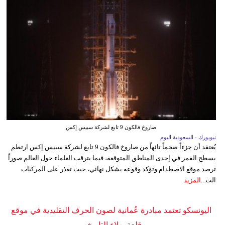
صاروخ فالكون 9 تابع لشركة سبيس إكس
نيويورك - السعودية اليوم
يُعتقد أن جزءاً ضخماً تائهاً من صاروخ فالكون 9 تابع لشركة سبيس إكس ارتطم
بسطح القمر في إحدى المناطق المتوقعة، فيما يترقب العلماء حول العالم صوراً
ترصد موقع الاصطدام وتؤكد وقوعه بشكل نهائي، حيث تعذر على المركبات
الت...
المزيد
اليونسكو تعتمد مبادرة عُمانية لصون الحرف التقليدية في موقع
قلعة بهلاء التاريخي