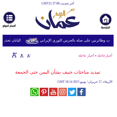
آخر تحديث GMT21:37:08
الرئيسية
أخبارعاجلة
رياضة
ثقافة
 وطائرتين على صلة بالحرس الثوري الإيراني
اليابان تحذر من ا
إقتصاد
أخبارعاجلة
»
أخبار عاجلة
فن
وموسيقى
تمديد مباحثات جنيف بشأن اليمن حتى الجمعة
أزياء
18:14 2015 الأربعاء ,17 حزيران / يونيو
GMT
صحة
وتغذية
سياحة