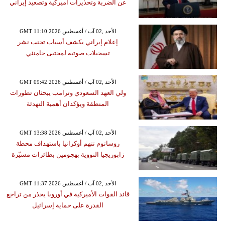
عن الضربة وتحذيرات أميركية وتصعيد إيراني
GMT 11:10 2026 الأحد ,02 آب / أغسطس
إعلام إيراني يكشف أسباب تجنب نشر
تسجيلات صوتية لمجتبى خامنئي
GMT 09:42 2026 الأحد ,02 آب / أغسطس
ولي العهد السعودي وترامب يبحثان تطورات
المنطقة ويؤكدان أهمية التهدئة
GMT 13:38 2026 الأحد ,02 آب / أغسطس
روساتوم تتهم أوكرانيا باستهداف محطة
زابوريجيا النووية بهجومين بطائرات مسيّرة
GMT 11:37 2026 الأحد ,02 آب / أغسطس
قائد القوات الأميركية في أوروبا يحذر من تراجع
القدرة على حماية إسرائيل