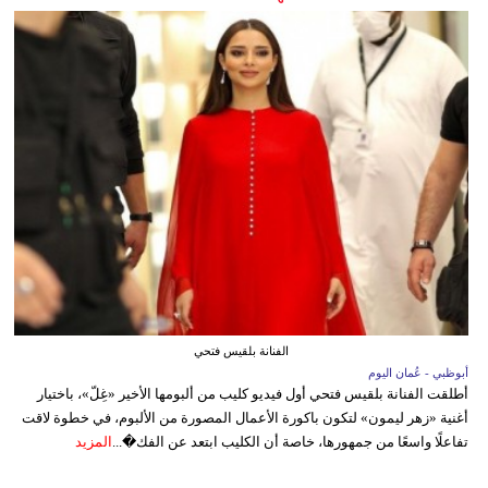
الفنانة بلقيس فتحي
أبوظبي - عُمان اليوم
أطلقت الفنانة بلقيس فتحي أول فيديو كليب من ألبومها الأخير «غِلّ»، باختيار
أغنية «زهر ليمون» لتكون باكورة الأعمال المصورة من الألبوم، في خطوة لاقت
تفاعلًا واسعًا من جمهورها، خاصة أن الكليب ابتعد عن الفك�...
المزيد