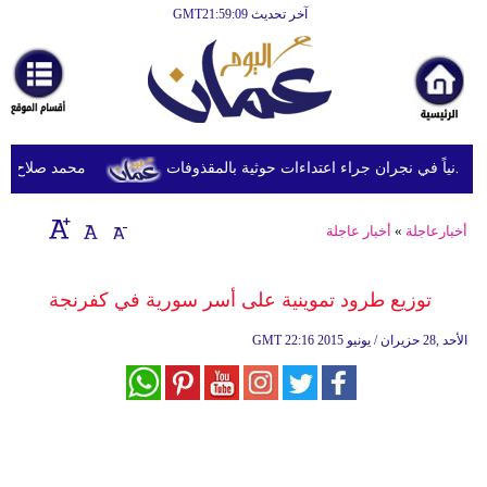
آخر تحديث GMT21:59:09
الرئيسية
أخبارعاجلة
رياضة
ثقافة
محمد صلاح يصل ترك
إقتصاد
أخبارعاجلة
»
أخبار عاجلة
فن
وموسيقى
توزيع طرود تموينية على أسر سورية في كفرنجة
أزياء
22:16 2015 الأحد ,28 حزيران / يونيو
GMT
صحة
وتغذية
سياحة