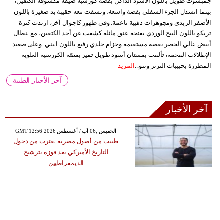
جمبسوت طويل باللون الأسود الداكن بقصة كورسيه ضيقة مكشوفة الكتفين،
بينما انسدل الجزء السفلي بقصة واسعة، ونسقت معه حقيبة يد صغيرة باللون
الأصفر الزبدي ومجوهرات ذهبية ناعمة. وفي ظهور كاجوال آخر، ارتدت كنزة
تريكو باللون البيج الوردي بفتحة عنق مائلة كشفت عن أحد الكتفين، مع بنطال
أبيض عالي الخصر بقصة مستقيمة وحزام جلدي رفيع باللون البني. وعلى صعيد
الإطلالات الفخمة، تألقت بفستان أسود طويل تميز بقصّة الكورسيه العلوية
المطرزة بحبيبات الترتر وتنو...
المزيد
آخر الأخبار الطبية
آخر الأخبار
GMT 12:56 2026 الخميس ,06 آب / أغسطس
طبيب من أصول مصرية يقترب من دخول
التاريخ الأميركي بعد فوزه بترشيح
الديمقراطيين