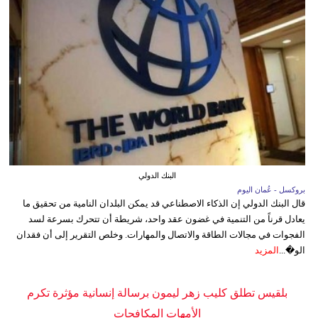
البنك الدولي
بروكسل - عُمان اليوم
قال البنك الدولي إن الذكاء الاصطناعي قد يمكن البلدان النامية من تحقيق ما
يعادل قرناً من التنمية في غضون عقد واحد، شريطة أن تتحرك بسرعة لسد
الفجوات في مجالات الطاقة والاتصال والمهارات. وخلص التقرير إلى أن فقدان
الو�...
المزيد
بلقيس تطلق كليب زهر ليمون برسالة إنسانية مؤثرة تكرم
الأمهات المكافحات