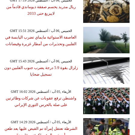
GMT 17:19 2026 الخميس ,06 آب / أغسطس
ريال مدريد يحسم صفقة ديوماندي قادماً من
لايبزيغ حتى 2033
GMT 15:51 2026 الخميس ,06 آب / أغسطس
العاصفة الاستوائية مايماي تضرب اليابسة في
الفلبين وتحذيرات من أمطار غزيرة وفيضانات
GMT 15:43 2026 الخميس ,06 آب / أغسطس
زلزال بقوة 5.9 درجة يضرب جنوب الفلبين دون
تسجيل ضحايا
GMT 16:02 2026 الأربعاء ,05 آب / أغسطس
واشنطن ترفع عقوبات عن شركات وطائرتين
على صلة بالحرس الثوري الإيراني
GMT 14:29 2026 الأربعاء ,05 آب / أغسطس
الشرطة تعتقل إمرأة تم القبض عليها بعد طعن