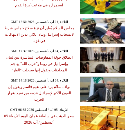
استمراره في ملاعب كرة القدم
GMT 12:50 2026 الثلاثاء ,04 آب / أغسطس
مجلس السلام يُعلن أن نزع سلاح حماس شرط
لانسحاب إسرائيل وبيان ثلاثي يدين الانتهاكات
في غزة
GMT 12:37 2026 الثلاثاء ,04 آب / أغسطس
انطلاق جولة المفاوضات المباشرة بين لبنان
وإسرائيل في روما و"حزب الله" يهاجم
المحادثات ويقول إنها ستجلب "العار"
GMT 14:18 2026 الثلاثاء ,04 آب / أغسطس
نواف سلام يرد على نعيم قاسم ويقول إن
العون الأكبر لإسرائيل قدمه من تفرد بقرار
الحرب
GMT 06:35 2026 الأربعاء ,05 آب / أغسطس
سعر الذهب في سلطنة عمان اليوم الأربعاء 05
أغسطس/ آب 2026