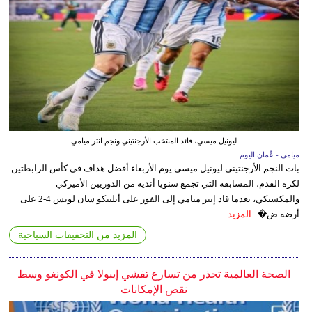
ليونيل ميسي، قائد المنتخب الأرجنتيني ونجم انتر ميامي
ميامي - عُمان اليوم
بات النجم الأرجنتيني ليونيل ميسي يوم الأربعاء أفضل هداف في كأس الرابطتين
لكرة القدم، المسابقة التي تجمع سنويا أندية من الدوريين الأميركي
والمكسيكي، بعدما قاد إنتر ميامي إلى الفوز على أتلتيكو سان لويس 4-2 على
أرضه ض�...
المزيد
المزيد من التحقيقات السياحية
الصحة العالمية تحذر من تسارع تفشي إيبولا في الكونغو وسط
نقص الإمكانات