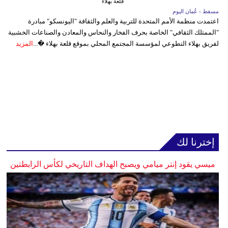
قلعة بهلاء
مسقط - عُمان اليوم
اعتمدت منظمة الأمم المتحدة للتربية والعلم والثقافة "اليونسكو" مبادرة
"الممتلك الثقافي" الخاصة بحرف الفخار والنحاس والمعادن والصناعات الخشبية
لفريق بهلاء التطوعي لمؤسسة المجتمع المحلي بموقع قلعة بهلاء �...
المزيد
إخترنا لك
ميسي يقود إنتر ميامي ويصبح الهداف التاريخي لكأس الرابطتين