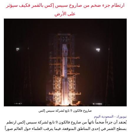
ارتطام جزء ضخم من صاروخ سبيس إكس بالقمر فكيف سيؤثر
على الأرض
صاروخ فالكون 9 تابع لشركة سبيس إكس
نيويورك - السعودية اليوم
يُعتقد أن جزءاً ضخماً تائهاً من صاروخ فالكون 9 تابع لشركة سبيس إكس ارتطم
بسطح القمر في إحدى المناطق المتوقعة، فيما يترقب العلماء حول العالم صوراً