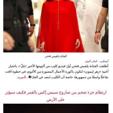
الفنانة بلقيس فتحي
أبوظبي - عُمان اليوم
أطلقت الفنانة بلقيس فتحي أول فيديو كليب من ألبومها الأخير «غِلّ»، باختيار
أغنية «زهر ليمون» لتكون باكورة الأعمال المصورة من الألبوم، في خطوة لاقت
تفاعلًا واسعًا من جمهورها، خاصة أن الكليب ابتعد عن الفك�...
المزيد
ارتطام جزء ضخم من صاروخ سبيس إكس بالقمر فكيف سيؤثر
على الأرض