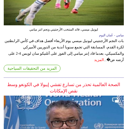
ليونيل ميسي، قائد المنتخب الأرجنتيني ونجم انتر ميامي
ميامي - عُمان اليوم
بات النجم الأرجنتيني ليونيل ميسي يوم الأربعاء أفضل هداف في كأس الرابطتين
لكرة القدم، المسابقة التي تجمع سنويا أندية من الدوريين الأميركي
والمكسيكي، بعدما قاد إنتر ميامي إلى الفوز على أتلتيكو سان لويس 4-2 على
أرضه ض�...
المزيد
المزيد من التحقيقات السياحية
الصحة العالمية تحذر من تسارع تفشي إيبولا في الكونغو وسط
نقص الإمكانات