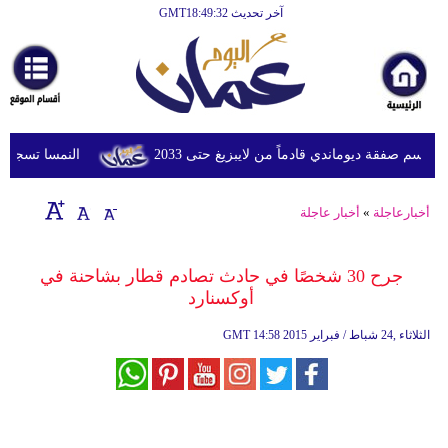
آخر تحديث GMT18:49:32
الرئيسية
أخبارعاجلة
رياضة
ثقافة
م صفقة ديوماندي قادماً من لايبزيغ حتى 2033
النمسا تسجل أعلى درجة
إقتصاد
أخبارعاجلة
»
أخبار عاجلة
فن
وموسيقى
جرح 30 شخصًا في حادث تصادم قطار بشاحنة في
أوكسنارد
أزياء
14:58 2015 الثلاثاء ,24 شباط / فبراير
GMT
صحة
وتغذية
سياحة