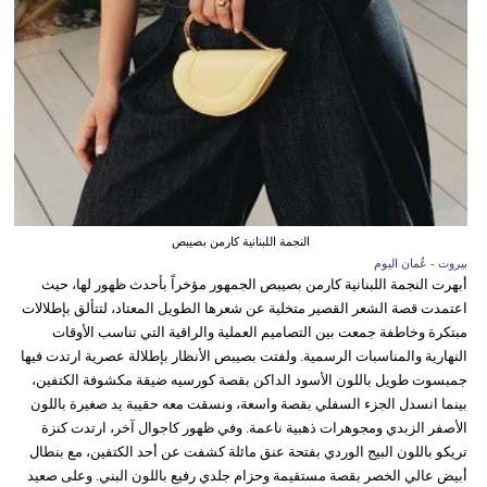
النجمة اللبنانية كارمن بصيبص
بيروت - عُمان اليوم
أبهرت النجمة اللبنانية كارمن بصيبص الجمهور مؤخراً بأحدث ظهور لها، حيث
اعتمدت قصة الشعر القصير متخلية عن شعرها الطويل المعتاد، لتتألق بإطلالات
مبتكرة وخاطفة جمعت بين التصاميم العملية والراقية التي تناسب الأوقات
النهارية والمناسبات الرسمية. ولفتت بصيبص الأنظار بإطلالة عصرية ارتدت فيها
جمبسوت طويل باللون الأسود الداكن بقصة كورسيه ضيقة مكشوفة الكتفين،
بينما انسدل الجزء السفلي بقصة واسعة، ونسقت معه حقيبة يد صغيرة باللون
الأصفر الزبدي ومجوهرات ذهبية ناعمة. وفي ظهور كاجوال آخر، ارتدت كنزة
تريكو باللون البيج الوردي بفتحة عنق مائلة كشفت عن أحد الكتفين، مع بنطال
أبيض عالي الخصر بقصة مستقيمة وحزام جلدي رفيع باللون البني. وعلى صعيد