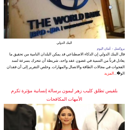
البنك الدولي
بروكسل - عُمان اليوم
قال البنك الدولي إن الذكاء الاصطناعي قد يمكن البلدان النامية من تحقيق ما
يعادل قرناً من التنمية في غضون عقد واحد، شريطة أن تتحرك بسرعة لسد
الفجوات في مجالات الطاقة والاتصال والمهارات. وخلص التقرير إلى أن فقدان
الو�...
المزيد
بلقيس تطلق كليب زهر ليمون برسالة إنسانية مؤثرة تكرم
الأمهات المكافحات