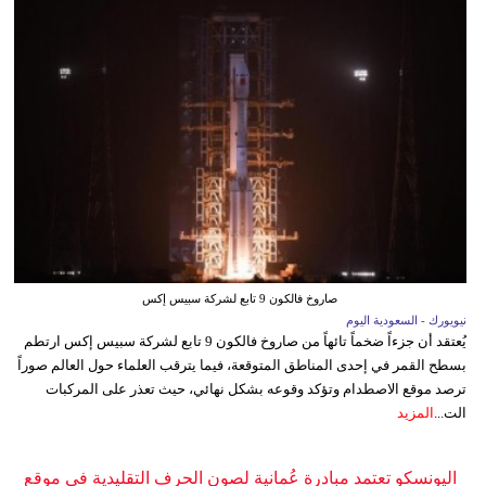
صاروخ فالكون 9 تابع لشركة سبيس إكس
نيويورك - السعودية اليوم
يُعتقد أن جزءاً ضخماً تائهاً من صاروخ فالكون 9 تابع لشركة سبيس إكس ارتطم
بسطح القمر في إحدى المناطق المتوقعة، فيما يترقب العلماء حول العالم صوراً
ترصد موقع الاصطدام وتؤكد وقوعه بشكل نهائي، حيث تعذر على المركبات
الت...
المزيد
اليونسكو تعتمد مبادرة عُمانية لصون الحرف التقليدية في موقع