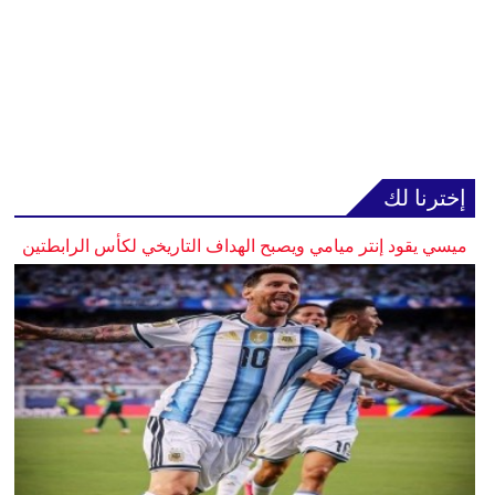
إخترنا لك
ميسي يقود إنتر ميامي ويصبح الهداف التاريخي لكأس الرابطتين