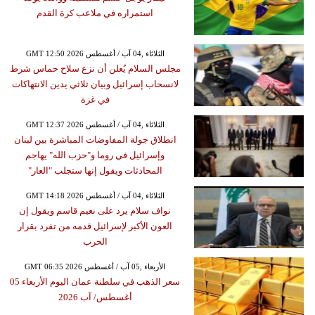
استمراره في ملاعب كرة القدم
GMT 12:50 2026 الثلاثاء ,04 آب / أغسطس
مجلس السلام يُعلن أن نزع سلاح حماس شرط
لانسحاب إسرائيل وبيان ثلاثي يدين الانتهاكات
في غزة
GMT 12:37 2026 الثلاثاء ,04 آب / أغسطس
انطلاق جولة المفاوضات المباشرة بين لبنان
وإسرائيل في روما و"حزب الله" يهاجم
المحادثات ويقول إنها ستجلب "العار"
GMT 14:18 2026 الثلاثاء ,04 آب / أغسطس
نواف سلام يرد على نعيم قاسم ويقول إن
العون الأكبر لإسرائيل قدمه من تفرد بقرار
الحرب
GMT 06:35 2026 الأربعاء ,05 آب / أغسطس
سعر الذهب في سلطنة عمان اليوم الأربعاء 05
أغسطس/ آب 2026