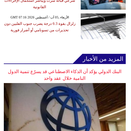
شرعي قبالة سرت ويباشر استكمال الإجراءات
القانونية
GMT 07:16 2026 الأربعاء ,05 آب / أغسطس
زلزال بقوة 6.3 درجة يضرب جنوب الفلبين دون
تحذيرات من تسونامي أو أضرار فورية
المزيد من الأخبار
البنك الدولي يؤكد أن الذكاء الاصطناعي قد يسرّع تنمية الدول
النامية خلال عقد واحد