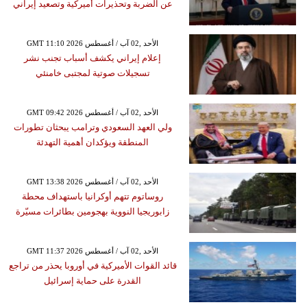
عن الضربة وتحذيرات أميركية وتصعيد إيراني
GMT 11:10 2026 الأحد ,02 آب / أغسطس
إعلام إيراني يكشف أسباب تجنب نشر
تسجيلات صوتية لمجتبى خامنئي
GMT 09:42 2026 الأحد ,02 آب / أغسطس
ولي العهد السعودي وترامب يبحثان تطورات
المنطقة ويؤكدان أهمية التهدئة
GMT 13:38 2026 الأحد ,02 آب / أغسطس
روساتوم تتهم أوكرانيا باستهداف محطة
زابوريجيا النووية بهجومين بطائرات مسيّرة
GMT 11:37 2026 الأحد ,02 آب / أغسطس
قائد القوات الأميركية في أوروبا يحذر من تراجع
القدرة على حماية إسرائيل