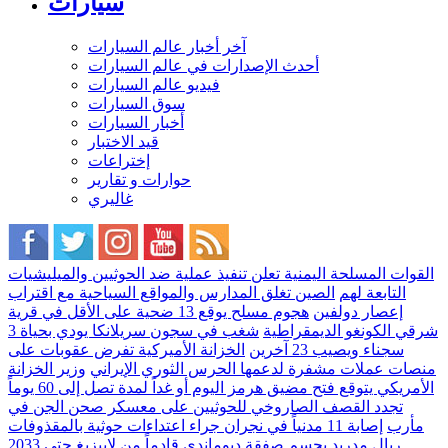
سيارات
آخر أخبار عالم السيارات
أحدث الإصدارات في عالم السيارات
فيديو عالم السيارات
سوق السيارات
أخبار السيارات
قيد الاختبار
إختراعات
حوارات و تقارير
غاليري
القوات المسلحة اليمنية تعلن تنفيذ عملية ضد الحوثيين والميليشيات
التابعة لهم
الصين تغلق المدارس والمواقع السياحية مع اقتراب
إعصار دولفين
هجوم مسلح يوقع 13 ضحية على الأقل في قرية
شرقي الكونغو الديمقراطية
شغب في سجون سريلانكا يودي بحياة 3
سجناء ويصيب 23 آخرين
الخزانة الأميركية تفرض عقوبات على
منصات عملات مشفرة لدعمها الحرس الثوري الإيراني
وزير الخزانة
الأمريكي يتوقع فتح مضيق هرمز اليوم أو غداً لمدة تصل إلى 60 يوماً
تجدد القصف الصاروخي للحوثيين على معسكر صحن الجن في
مأرب
إصابة 11 مدنياً في نجران جراء اعتداءات حوثية بالمقذوفات
ريال مدريد يحسم صفقة ديوماندي قادماً من لايبزيغ حتى 2033