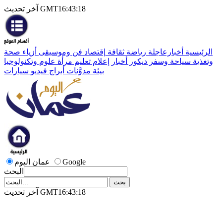
آخر تحديث GMT16:43:18
الرئيسية
أخبارعاجلة
رياضة
ثقافة
إقتصاد
فن وموسيقى
أزياء
صحة
وتغذية
سياحة وسفر
ديكور
أخبار
إعلام
تعليم
مرأة
علوم وتكنولوجيا
بيئة
مدوَّنات
أبراج
فيديو
سيارات
Google
عمان اليوم
البحث
آخر تحديث GMT16:43:18