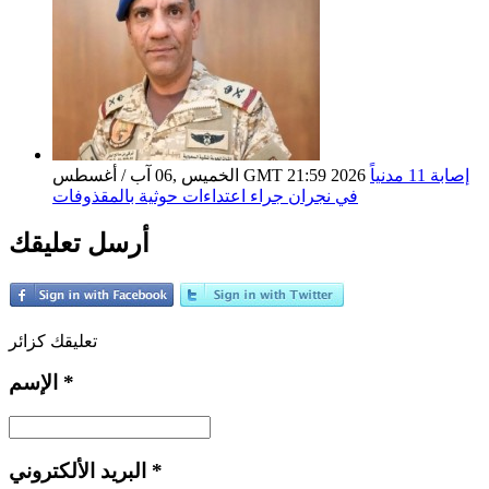
إصابة 11 مدنياً
الخميس ,06 آب / أغسطس GMT 21:59 2026
في نجران جراء اعتداءات حوثية بالمقذوفات
أرسل تعليقك
تعليقك كزائر
*
الإسم
*
البريد الألكتروني