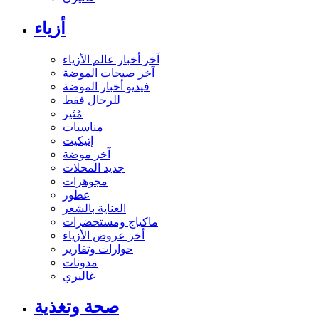
أزياء
آخر أخبار عالم الأزياء
آخر صيحات الموضة
فيديو أخبار الموضة
للرجال فقط
مُثير
مناسبات
إتيكيت
آخر موضة
جديد المحلات
مجوهرات
عطور
العناية بالشعر
ماكياج ومستحضرات
أخر عروض الأزياء
حوارات وتقارير
مدونات
غاليري
صحة وتغذية