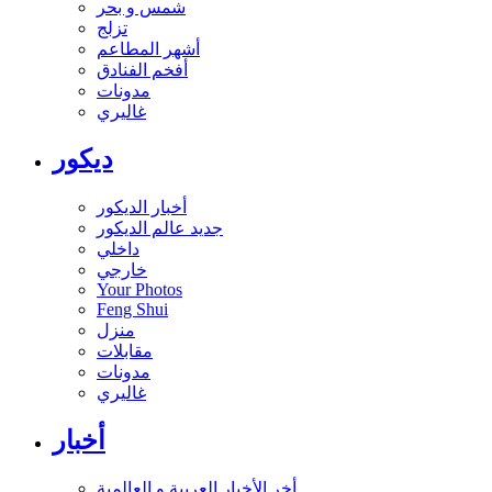
شمس و بحر
تزلج
أشهر المطاعم
أفخم الفنادق
مدونات
غاليري
ديكور
أخبار الديكور
جديد عالم الديكور
داخلي
خارجي
Your Photos
Feng Shui
منزل
مقابلات
مدونات
غاليري
أخبار
أخر الأخبار العربية و العالمية