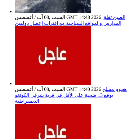
الصين تغلق
السبت ,08 آب / أغسطس GMT 14:48 2026
المدارس والمواقع السياحية مع اقتراب إعصار دولفين
هجوم مسلح
السبت ,08 آب / أغسطس GMT 14:40 2026
يوقع 13 ضحية على الأقل في قرية شرقي الكونغو
الديمقراطية