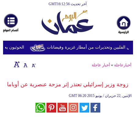
آخر تحديث GMT16:12:56
الرئيسية
أخبارعاجلة
رياضة
ثقافة
في الفلبين وتحذيرات من أمطار غزيرة وفيضانات
الحوثيون يعلنون 
إقتصاد
أخبارعاجلة
»
أخبار عاجلة
فن
وموسيقى
زوجة وزير إسرائيلي تعتذر إثر مزحة عنصرية عن أوباما
أزياء
06:20 2015 الإثنين ,22 حزيران / يونيو
GMT
صحة
وتغذية
سياحة