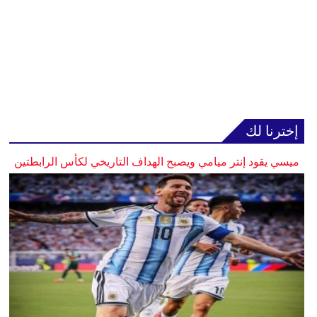
إخترنا لك
ميسي يقود إنتر ميامي ويصبح الهداف التاريخي لكأس الرابطتين