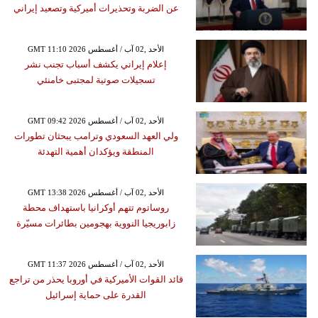
عن الضربة وتحذيرات أميركية وتصعيد إيراني
GMT 11:10 2026 الأحد ,02 آب / أغسطس
إعلام إيراني يكشف أسباب تجنب نشر
تسجيلات صوتية لمجتبى خامنئي
GMT 09:42 2026 الأحد ,02 آب / أغسطس
ولي العهد السعودي وترامب يبحثان تطورات
المنطقة ويؤكدان أهمية التهدئة
GMT 13:38 2026 الأحد ,02 آب / أغسطس
روساتوم تتهم أوكرانيا باستهداف محطة
زابوريجيا النووية بهجومين بطائرات مسيّرة
GMT 11:37 2026 الأحد ,02 آب / أغسطس
قائد القوات الأميركية في أوروبا يحذر من تراجع
القدرة على حماية إسرائيل