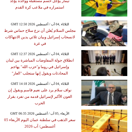
نيمار يؤجل حسم مستقبله ووالده يؤكد
استمراره في ملاعب كرة القدم
GMT 12:50 2026 الثلاثاء ,04 آب / أغسطس
مجلس السلام يُعلن أن نزع سلاح حماس شرط
لانسحاب إسرائيل وبيان ثلاثي يدين الانتهاكات
في غزة
GMT 12:37 2026 الثلاثاء ,04 آب / أغسطس
انطلاق جولة المفاوضات المباشرة بين لبنان
وإسرائيل في روما و"حزب الله" يهاجم
المحادثات ويقول إنها ستجلب "العار"
GMT 14:18 2026 الثلاثاء ,04 آب / أغسطس
نواف سلام يرد على نعيم قاسم ويقول إن
العون الأكبر لإسرائيل قدمه من تفرد بقرار
الحرب
GMT 06:35 2026 الأربعاء ,05 آب / أغسطس
سعر الذهب في سلطنة عمان اليوم الأربعاء 05
أغسطس/ آب 2026