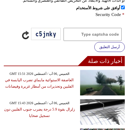
أو الذات الالهية. والابتعاد عن التحريض الطائفي والعنصري والشتائم.
اُوافق على شروط الأستخدام
Security Code
*
أرسل التعليق
أخبار ذات صلة
GMT 15:51 2026 الخميس ,06 آب / أغسطس
العاصفة الاستوائية مايماي تضرب اليابسة في
الفلبين وتحذيرات من أمطار غزيرة وفيضانات
GMT 15:43 2026 الخميس ,06 آب / أغسطس
زلزال بقوة 5.9 درجة يضرب جنوب الفلبين دون
تسجيل ضحايا