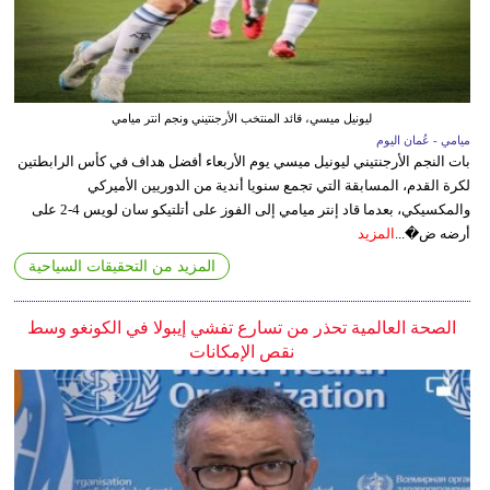
ليونيل ميسي، قائد المنتخب الأرجنتيني ونجم انتر ميامي
ميامي - عُمان اليوم
بات النجم الأرجنتيني ليونيل ميسي يوم الأربعاء أفضل هداف في كأس الرابطتين
لكرة القدم، المسابقة التي تجمع سنويا أندية من الدوريين الأميركي
والمكسيكي، بعدما قاد إنتر ميامي إلى الفوز على أتلتيكو سان لويس 4-2 على
أرضه ض�...
المزيد
المزيد من التحقيقات السياحية
الصحة العالمية تحذر من تسارع تفشي إيبولا في الكونغو وسط
نقص الإمكانات