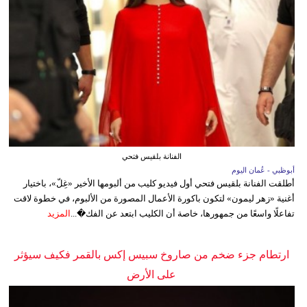
الفنانة بلقيس فتحي
أبوظبي - عُمان اليوم
أطلقت الفنانة بلقيس فتحي أول فيديو كليب من ألبومها الأخير «غِلّ»، باختيار
أغنية «زهر ليمون» لتكون باكورة الأعمال المصورة من الألبوم، في خطوة لاقت
تفاعلًا واسعًا من جمهورها، خاصة أن الكليب ابتعد عن الفك�...
المزيد
ارتطام جزء ضخم من صاروخ سبيس إكس بالقمر فكيف سيؤثر
على الأرض