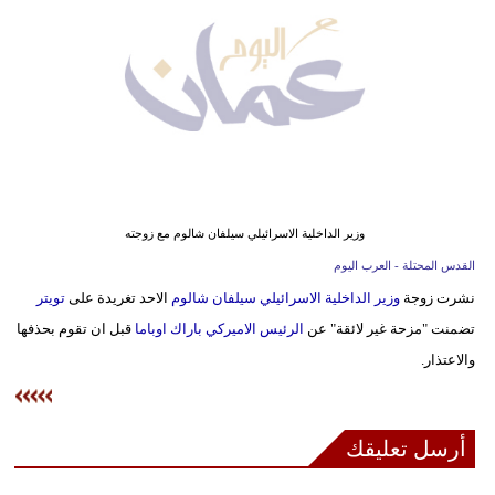
وسفر
ديكور
أخبار
إعلام
تعليم
وزير الداخلية الاسرائيلي سيلفان شالوم مع زوجته
مرأة
القدس المحتلة - العرب اليوم
نشرت زوجة
وزير الداخلية الاسرائيلي سيلفان شالوم
الاحد تغريدة على
تويتر
علوم
تضمنت "مزحة غير لائقة" عن
الرئيس الاميركي باراك اوباما
قبل ان تقوم بحذفها
وتكنولوجيا
والاعتذار.
بيئة
مدوَّنات
أرسل تعليقك
أبراج