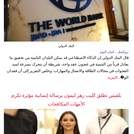
البنك الدولي
بروكسل - عُمان اليوم
قال البنك الدولي إن الذكاء الاصطناعي قد يمكن البلدان النامية من تحقيق ما
يعادل قرناً من التنمية في غضون عقد واحد، شريطة أن تتحرك بسرعة لسد
الفجوات في مجالات الطاقة والاتصال والمهارات. وخلص التقرير إلى أن فقدان
الو�...
المزيد
بلقيس تطلق كليب زهر ليمون برسالة إنسانية مؤثرة تكرم
الأمهات المكافحات