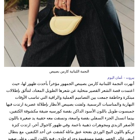
النجمة اللبنانية كارمن بصيبص
بيروت - عُمان اليوم
أبهرت النجمة اللبنانية كارمن بصيبص الجمهور مؤخراً بأحدث ظهور لها، حيث
اعتمدت قصة الشعر القصير متخلية عن شعرها الطويل المعتاد، لتتألق بإطلالات
مبتكرة وخاطفة جمعت بين التصاميم العملية والراقية التي تناسب الأوقات
النهارية والمناسبات الرسمية. ولفتت بصيبص الأنظار بإطلالة عصرية ارتدت فيها
جمبسوت طويل باللون الأسود الداكن بقصة كورسيه ضيقة مكشوفة الكتفين،
بينما انسدل الجزء السفلي بقصة واسعة، ونسقت معه حقيبة يد صغيرة باللون
الأصفر الزبدي ومجوهرات ذهبية ناعمة. وفي ظهور كاجوال آخر، ارتدت كنزة
تريكو باللون البيج الوردي بفتحة عنق مائلة كشفت عن أحد الكتفين، مع بنطال
أبيض عالي الخصر بقصة مستقيمة وحزام جلدي رفيع باللون البني. وعلى صعيد