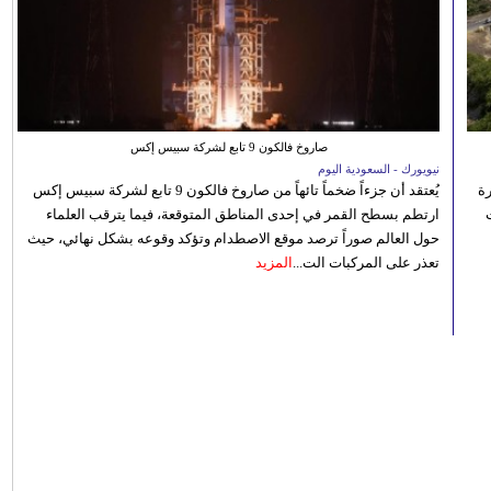
صاروخ فالكون 9 تابع لشركة سبيس إكس
نيويورك - السعودية اليوم
رة
يُعتقد أن جزءاً ضخماً تائهاً من صاروخ فالكون 9 تابع لشركة سبيس إكس
ارتطم بسطح القمر في إحدى المناطق المتوقعة، فيما يترقب العلماء
حول العالم صوراً ترصد موقع الاصطدام وتؤكد وقوعه بشكل نهائي، حيث
تعذر على المركبات الت...
المزيد