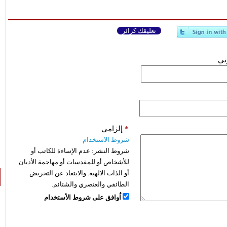
تعليقك كزائر
وني
*
إلزامي
شروط الاستخدام
شروط النشر:
عدم الإساءة للكاتب أو
للأشخاص أو للمقدسات أو مهاجمة الأديان
أو الذات الالهية. والابتعاد عن التحريض
الطائفي والعنصري والشتائم.
اُوافق على شروط الأستخدام