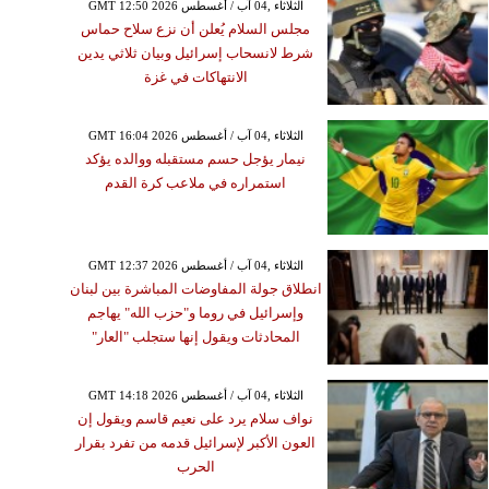
GMT 12:50 2026 الثلاثاء ,04 آب / أغسطس
مجلس السلام يُعلن أن نزع سلاح حماس
شرط لانسحاب إسرائيل وبيان ثلاثي يدين
الانتهاكات في غزة
GMT 16:04 2026 الثلاثاء ,04 آب / أغسطس
نيمار يؤجل حسم مستقبله ووالده يؤكد
استمراره في ملاعب كرة القدم
GMT 12:37 2026 الثلاثاء ,04 آب / أغسطس
انطلاق جولة المفاوضات المباشرة بين لبنان
وإسرائيل في روما و"حزب الله" يهاجم
المحادثات ويقول إنها ستجلب "العار"
GMT 14:18 2026 الثلاثاء ,04 آب / أغسطس
نواف سلام يرد على نعيم قاسم ويقول إن
العون الأكبر لإسرائيل قدمه من تفرد بقرار
الحرب