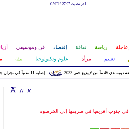
آخر تحديث GMT16:27:07
عاجلة
رياضة
ثقافة
إقتصاد
فن وموسيقى
أزياء
تعليم
مرأة
علوم وتكنولوجيا
بيئة
م
ادماً من لايبزيغ حتى 2033
إصابة 11 مدنياً في نجران جراء اعتداءات حوثية بالمقذوفات
في جنوب أفريقيا في طريقها إلى الخرطوم