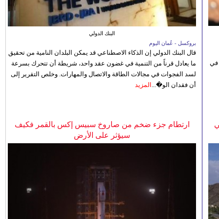
البنك الدولي
بروكسل - عُمان اليوم
قال البنك الدولي إن الذكاء الاصطناعي قد يمكن البلدان النامية من تحقيق
 في
ما يعادل قرناً من التنمية في غضون عقد واحد، شريطة أن تتحرك بسرعة
لسد الفجوات في مجالات الطاقة والاتصال والمهارات. وخلص التقرير إلى
أن فقدان الو�...
المزيد
ي
ارتطام جزء ضخم من صاروخ سبيس إكس بالقمر فكيف
سيؤثر على الأرض