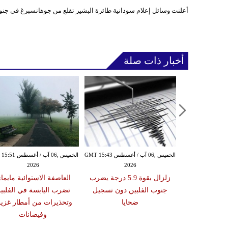
أعلنت وسائل إعلام سودانية طائرة البشير تقلع من جوهانسبرغ في جنوب
أخبار ذات صلة
الأربعاء ,05 آب / أغسطس GMT 16:02
الخميس ,06 آب / أغسطس GMT 15:43
الخميس ,06 آب / أغ
2026
2026
20
 عقوبات عن
زلزال بقوة 5.9 درجة يضرب
العاصفة الاستوائية مايما
تين على صلة
جنوب الفلبين دون تسجيل
تضرب اليابسة في الفلبي
ري الإيراني
ضحايا
وتحذيرات من أمطار غزير
وفيضانات