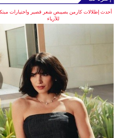
أحدث إطلالات كارمن بصيبص شعر قصير واختيارات مبتك
للأزياء