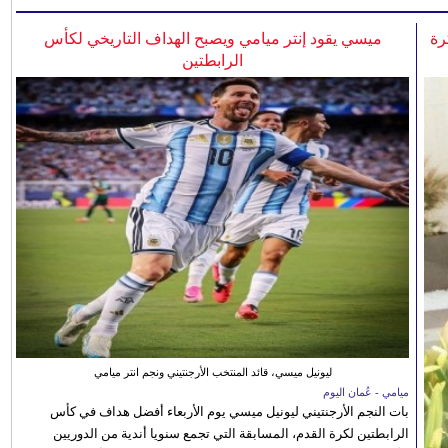
رة
ميسي يقود إنتر ميامي ويصبح الهداف التاريخي لكأس
الرابطتين
ليونيل ميسي، قائد المنتخب الأرجنتيني ونجم انتر ميامي
ميامي - عُمان اليوم
بات النجم الأرجنتيني ليونيل ميسي يوم الأربعاء أفضل هداف في كأس
الرابطتين لكرة القدم، المسابقة التي تجمع سنويا أندية من الدوريين