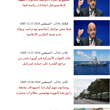
لإنفانتينو قبل انتخابات رئاسة فيفا
GMT 11:15 2026 الثلاثاء ,04 آب / أغسطس
فيفا ينفي تواصل إنفانتينو مع ترامب ويؤكد
عدم صحة التقارير الإعلامية
GMT 11:37 2026 الأحد ,02 آب / أغسطس
قائد القوات الأميركية في أوروبا يحذر من
تراجع القدرة على حماية إسرائيل
GMT 13:38 2026 الأحد ,02 آب / أغسطس
روساتوم تتهم أوكرانيا باستهداف محطة
زابوريجيا النووية بهجومين بطائرات مسيّرة