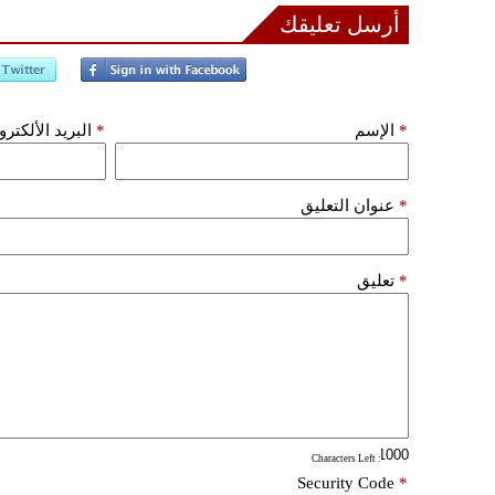
أرسل تعليقك
*
الإسم
*
البريد الألكتر
*
عنوان التعليق
*
تعليق
: Characters Left
Security Code
*