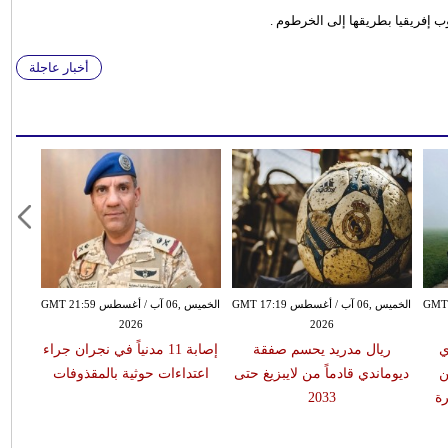
 إفريقيا بطريقها إلى الخرطوم .
أخبار عاجلة
سطس GMT 15:51
الخميس ,06 آب / أغسطس GMT 17:19
الخميس ,06 آب / أغسطس GMT 21:59
2026
2026
ي
ريال مدريد يحسم صفقة
إصابة 11 مدنياً في نجران جراء
ن
ديوماندي قادماً من لايبزيغ حتى
اعتداءات حوثية بالمقذوفات
ة
2033