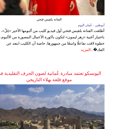
الفنانة بلقيس فتحي
أبوظبي - عُمان اليوم
أطلقت الفنانة بلقيس فتحي أول فيديو كليب من ألبومها الأخير «غِلّ»،
باختيار أغنية «زهر ليمون» لتكون باكورة الأعمال المصورة من الألبوم،
خطوة لاقت تفاعلًا واسعًا من جمهورها، خاصة أن الكليب ابتعد عن
الفك�...
المزيد
اليونسكو تعتمد مبادرة عُمانية لصون الحرف التقليدية ف
موقع قلعة بهلاء التاريخي