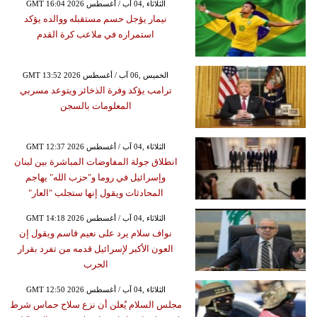
GMT 16:04 2026 الثلاثاء ,04 آب / أغسطس
نيمار يؤجل حسم مستقبله ووالده يؤكد
استمراره في ملاعب كرة القدم
GMT 13:52 2026 الخميس ,06 آب / أغسطس
ترامب يؤكد وفرة الذخائر ويتوعد مسربي
المعلومات بالسجن
GMT 12:37 2026 الثلاثاء ,04 آب / أغسطس
انطلاق جولة المفاوضات المباشرة بين لبنان
وإسرائيل في روما و"حزب الله" يهاجم
المحادثات ويقول إنها ستجلب "العار"
GMT 14:18 2026 الثلاثاء ,04 آب / أغسطس
نواف سلام يرد على نعيم قاسم ويقول إن
العون الأكبر لإسرائيل قدمه من تفرد بقرار
الحرب
GMT 12:50 2026 الثلاثاء ,04 آب / أغسطس
مجلس السلام يُعلن أن نزع سلاح حماس شرط