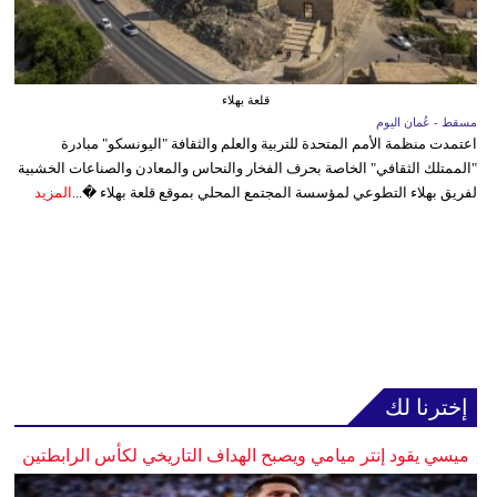
قلعة بهلاء
مسقط - عُمان اليوم
اعتمدت منظمة الأمم المتحدة للتربية والعلم والثقافة "اليونسكو" مبادرة
"الممتلك الثقافي" الخاصة بحرف الفخار والنحاس والمعادن والصناعات الخشبية
لفريق بهلاء التطوعي لمؤسسة المجتمع المحلي بموقع قلعة بهلاء �...
المزيد
إخترنا لك
ميسي يقود إنتر ميامي ويصبح الهداف التاريخي لكأس الرابطتين