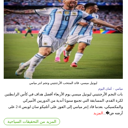
ليونيل ميسي، قائد المنتخب الأرجنتيني ونجم انتر ميامي
ميامي - عُمان اليوم
بات النجم الأرجنتيني ليونيل ميسي يوم الأربعاء أفضل هداف في كأس الرابطتين
لكرة القدم، المسابقة التي تجمع سنويا أندية من الدوريين الأميركي
والمكسيكي، بعدما قاد إنتر ميامي إلى الفوز على أتلتيكو سان لويس 4-2 على
أرضه ض�...
المزيد
المزيد من التحقيقات السياحية