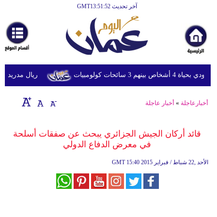
آخر تحديث GMT13:51:52
الرئيسية
أخبارعاجلة
رياضة
ثقافة
 3 سائحات كولومبيات
ريال مدريد يحسم ص
إقتصاد
أخبارعاجلة
»
أخبار عاجلة
فن
وموسيقى
قائد أركان الجيش الجزائري يبحث عن صفقات أسلحة
في معرض الدفاع الدولي
أزياء
15:40 2015 الأحد ,22 شباط / فبراير
GMT
صحة
وتغذية
سياحة