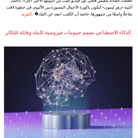
أطلقت الفنانة بلقيس فتحي أول فيديو كليب من ألبومها الأخير «غِلّ»، باختيار
أغنية «زهر ليمون» لتكون باكورة الأعمال المصورة من الألبوم، في خطوة لاقت
تفاعلًا واسعًا من جمهورها، خاصة أن الكليب ابتعد عن الفك�...
المزيد
الذكاء الاصطناعي يصمم جينومات فيروسية كاملة وقابلة للتكاثر