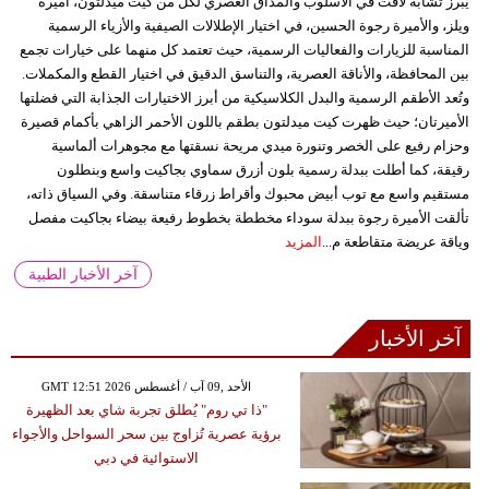
يبرز تشابه لافت في الأسلوب والمذاق العصري لكل من كيت ميدلتون، أميرة
ويلز، والأميرة رجوة الحسين، في اختيار الإطلالات الصيفية والأزياء الرسمية
المناسبة للزيارات والفعاليات الرسمية، حيث تعتمد كل منهما على خيارات تجمع
بين المحافظة، والأناقة العصرية، والتناسق الدقيق في اختيار القطع والمكملات.
وتُعد الأطقم الرسمية والبدل الكلاسيكية من أبرز الاختيارات الجذابة التي فضلتها
الأميرتان؛ حيث ظهرت كيت ميدلتون بطقم باللون الأحمر الزاهي بأكمام قصيرة
وحزام رفيع على الخصر وتنورة ميدي مريحة نسقتها مع مجوهرات ألماسية
رقيقة، كما أطلت ببدلة رسمية بلون أزرق سماوي بجاكيت واسع وبنطلون
مستقيم واسع مع توب أبيض محبوك وأقراط زرقاء متناسقة. وفي السياق ذاته،
تألقت الأميرة رجوة ببدلة سوداء مخططة بخطوط رفيعة بيضاء بجاكيت مفصل
وياقة عريضة متقاطعة م...
المزيد
آخر الأخبار الطبية
آخر الأخبار
GMT 12:51 2026 الأحد ,09 آب / أغسطس
"ذا تي روم" يُطلق تجربة شاي بعد الظهيرة
برؤية عصرية تُزاوج بين سحر السواحل والأجواء
الاستوائية في دبي