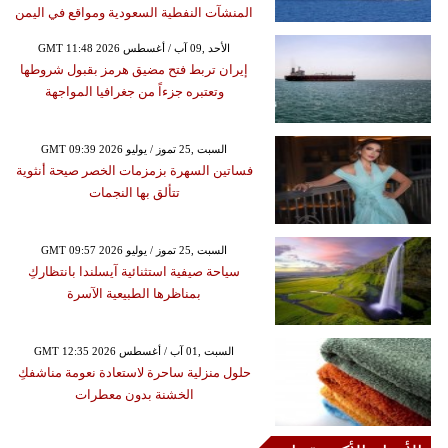
المنشآت النفطية السعودية ومواقع في اليمن
GMT 11:48 2026 الأحد ,09 آب / أغسطس
إيران تربط فتح مضيق هرمز بقبول شروطها
وتعتبره جزءاً من جغرافيا المواجهة
GMT 09:39 2026 السبت ,25 تموز / يوليو
فساتين السهرة بزمزمات الخصر صيحة أنثوية
تتألق بها النجمات
GMT 09:57 2026 السبت ,25 تموز / يوليو
سياحة صيفية استثنائية آيسلندا بانتظاركِ
بمناظرها الطبيعية الآسرة
GMT 12:35 2026 السبت ,01 آب / أغسطس
حلول منزلية ساحرة لاستعادة نعومة مناشفكِ
الخشنة بدون معطرات