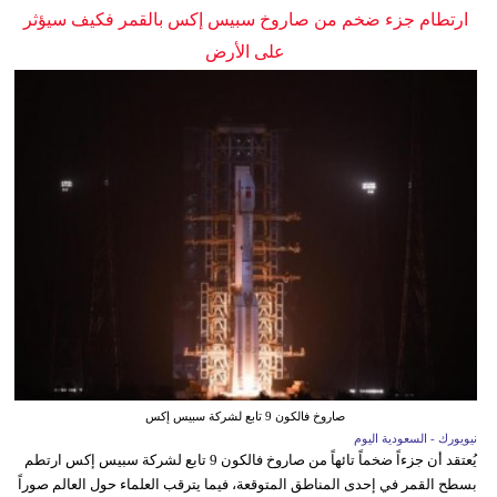
ارتطام جزء ضخم من صاروخ سبيس إكس بالقمر فكيف سيؤثر
على الأرض
صاروخ فالكون 9 تابع لشركة سبيس إكس
نيويورك - السعودية اليوم
يُعتقد أن جزءاً ضخماً تائهاً من صاروخ فالكون 9 تابع لشركة سبيس إكس ارتطم
بسطح القمر في إحدى المناطق المتوقعة، فيما يترقب العلماء حول العالم صوراً