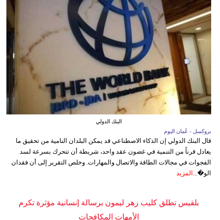
البنك الدولي
بروكسل - عُمان اليوم
قال البنك الدولي إن الذكاء الاصطناعي قد يمكن البلدان النامية من تحقيق ما
يعادل قرناً من التنمية في غضون عقد واحد، شريطة أن تتحرك بسرعة لسد
الفجوات في مجالات الطاقة والاتصال والمهارات. وخلص التقرير إلى أن فقدان
الو�...
المزيد
بلقيس تطلق كليب زهر ليمون برسالة إنسانية مؤثرة تكرم
الأمهات المكافحات