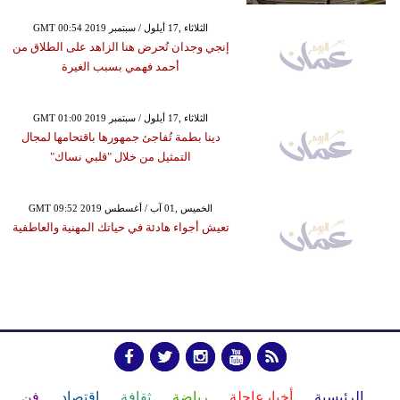
GMT 00:54 2019 الثلاثاء ,17 أيلول / سبتمبر
إنجي وجدان تُحرض هنا الزاهد على الطلاق من
أحمد فهمي بسبب الغيرة
GMT 01:00 2019 الثلاثاء ,17 أيلول / سبتمبر
دينا بطمة تُفاجئ جمهورها باقتحامها لمجال
التمثيل من خلال "قلبي نساك"
GMT 09:52 2019 الخميس ,01 آب / أغسطس
تعيش أجواء هادئة في حياتك المهنية والعاطفية
الرئيسية
أخبارعاجلة
رياضة
ثقافة
إقتصاد
فن