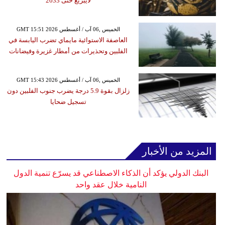
لايبزيغ حتى 2033
GMT 15:51 2026 الخميس ,06 آب / أغسطس
العاصفة الاستوائية مايماي تضرب اليابسة في
الفلبين وتحذيرات من أمطار غزيرة وفيضانات
GMT 15:43 2026 الخميس ,06 آب / أغسطس
زلزال بقوة 5.9 درجة يضرب جنوب الفلبين دون
تسجيل ضحايا
المزيد من الأخبار
البنك الدولي يؤكد أن الذكاء الاصطناعي قد يسرّع تنمية الدول
النامية خلال عقد واحد