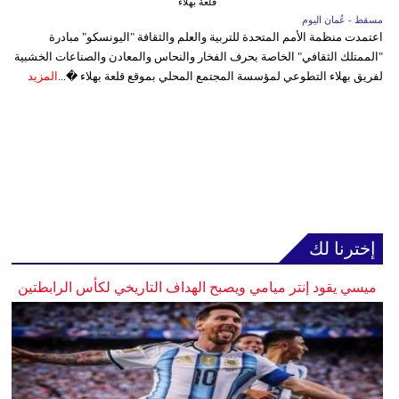
قلعة بهلاء
مسقط - عُمان اليوم
اعتمدت منظمة الأمم المتحدة للتربية والعلم والثقافة "اليونسكو" مبادرة
"الممتلك الثقافي" الخاصة بحرف الفخار والنحاس والمعادن والصناعات الخشبية
لفريق بهلاء التطوعي لمؤسسة المجتمع المحلي بموقع قلعة بهلاء �...
المزيد
إخترنا لك
ميسي يقود إنتر ميامي ويصبح الهداف التاريخي لكأس الرابطتين