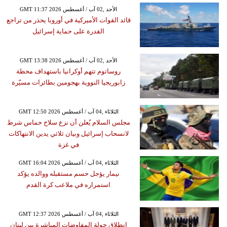
GMT 11:37 2026 الأحد ,02 آب / أغسطس
قائد القوات الأميركية في أوروبا يحذر من تراجع
القدرة على حماية إسرائيل
GMT 13:38 2026 الأحد ,02 آب / أغسطس
روساتوم تتهم أوكرانيا باستهداف محطة
زابوريجيا النووية بهجومين بطائرات مسيّرة
GMT 12:50 2026 الثلاثاء ,04 آب / أغسطس
مجلس السلام يُعلن أن نزع سلاح حماس شرط
لانسحاب إسرائيل وبيان ثلاثي يدين الانتهاكات
في غزة
GMT 16:04 2026 الثلاثاء ,04 آب / أغسطس
نيمار يؤجل حسم مستقبله ووالده يؤكد
استمراره في ملاعب كرة القدم
GMT 12:37 2026 الثلاثاء ,04 آب / أغسطس
انطلاق جولة المفاوضات المباشرة بين لبنان