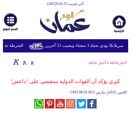
آخر تحديث GMT20:45:53
الرئيسية
أخبارعاجلة
رياضة
ثقافة
ي بحياة 3 سجناء ويصيب 23 آخرين
الشرطة تعتقل إمر
إقتصاد
أخبارعاجلة
»
أخبار عاجلة
فن
وموسيقى
كيري يؤكد أن القوات الدولية ستقضي على "داعش"
أزياء
08:24 2015 الإثنين ,02 آذار/ مارس
GMT
صحة
وتغذية
سياحة