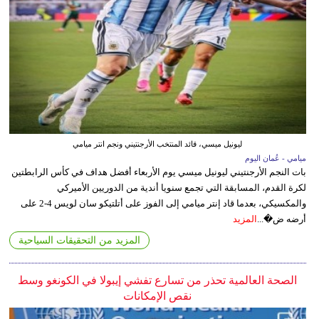
ليونيل ميسي، قائد المنتخب الأرجنتيني ونجم انتر ميامي
ميامي - عُمان اليوم
بات النجم الأرجنتيني ليونيل ميسي يوم الأربعاء أفضل هداف في كأس الرابطتين
لكرة القدم، المسابقة التي تجمع سنويا أندية من الدوريين الأميركي
والمكسيكي، بعدما قاد إنتر ميامي إلى الفوز على أتلتيكو سان لويس 4-2 على
أرضه ض�...
المزيد
المزيد من التحقيقات السياحية
الصحة العالمية تحذر من تسارع تفشي إيبولا في الكونغو وسط
نقص الإمكانات