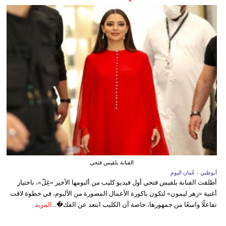
الفنانة بلقيس فتحي
أبوظبي - عُمان اليوم
أطلقت الفنانة بلقيس فتحي أول فيديو كليب من ألبومها الأخير «غِلّ»، باختيار
أغنية «زهر ليمون» لتكون باكورة الأعمال المصورة من الألبوم، في خطوة لاقت
تفاعلًا واسعًا من جمهورها، خاصة أن الكليب ابتعد عن الفك�...
المزيد