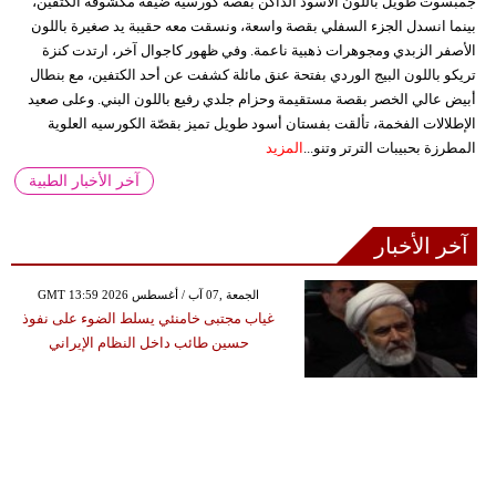
جمبسوت طويل باللون الأسود الداكن بقصة كورسيه ضيقة مكشوفة الكتفين،
بينما انسدل الجزء السفلي بقصة واسعة، ونسقت معه حقيبة يد صغيرة باللون
الأصفر الزبدي ومجوهرات ذهبية ناعمة. وفي ظهور كاجوال آخر، ارتدت كنزة
تريكو باللون البيج الوردي بفتحة عنق مائلة كشفت عن أحد الكتفين، مع بنطال
أبيض عالي الخصر بقصة مستقيمة وحزام جلدي رفيع باللون البني. وعلى صعيد
الإطلالات الفخمة، تألقت بفستان أسود طويل تميز بقصّة الكورسيه العلوية
المطرزة بحبيبات الترتر وتنو...
المزيد
آخر الأخبار الطبية
آخر الأخبار
GMT 13:59 2026 الجمعة ,07 آب / أغسطس
غياب مجتبى خامنئي يسلط الضوء على نفوذ
حسين طائب داخل النظام الإيراني