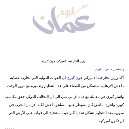
وسفر
ديكور
أخبار
إعلام
تعليم
وزير الخارجية الأميركي جون كيري
مرأة
واشنطن - العرب اليوم
أكد وزير الخارجية الاميركي
جون كيري
ان القوات الدولية التي تحارب عصابة
علوم
داعش
الارهابية ستتمكن من القضاء على هذا التنظيم وتدميره مع مرور الوقت.
وتكنولوجيا
واشار كيري في مقابلة مع قناة اي.بي.سي الى ان التحالف الدولي حقق مكاسب
بيئة
كبيرة وانتزع مناطق كان يسيطر عليها مسلحو
داعش
لكنه أقر بأن الحرب في
مدوَّنات
سورية ضد التنظيم تشكل تحديا أكبر حيث ستحتاج الى قوات على الأرض التي
لن تكون أميركية.
أبراج