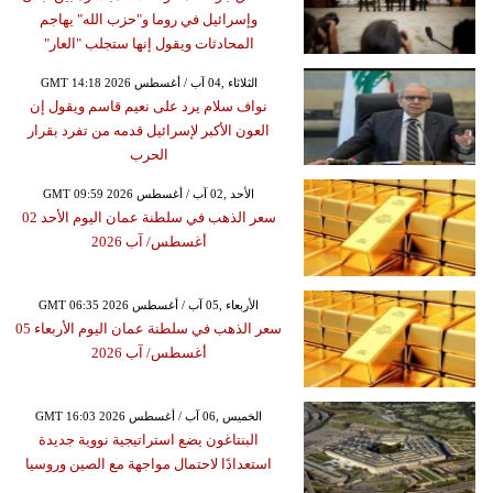
وإسرائيل في روما و"حزب الله" يهاجم
المحادثات ويقول إنها ستجلب "العار"
GMT 14:18 2026 الثلاثاء ,04 آب / أغسطس
نواف سلام يرد على نعيم قاسم ويقول إن
العون الأكبر لإسرائيل قدمه من تفرد بقرار
الحرب
GMT 09:59 2026 الأحد ,02 آب / أغسطس
سعر الذهب في سلطنة عمان اليوم الأحد 02
أغسطس/ آب 2026
GMT 06:35 2026 الأربعاء ,05 آب / أغسطس
سعر الذهب في سلطنة عمان اليوم الأربعاء 05
أغسطس/ آب 2026
GMT 16:03 2026 الخميس ,06 آب / أغسطس
البنتاغون يضع استراتيجية نووية جديدة
استعدادًا لاحتمال مواجهة مع الصين وروسيا