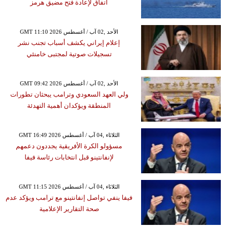
اتفاق لإعادة فتح مضيق هرمز
GMT 11:10 2026 الأحد ,02 آب / أغسطس
إعلام إيراني يكشف أسباب تجنب نشر
تسجيلات صوتية لمجتبى خامنئي
GMT 09:42 2026 الأحد ,02 آب / أغسطس
ولي العهد السعودي وترامب يبحثان تطورات
المنطقة ويؤكدان أهمية التهدئة
GMT 16:49 2026 الثلاثاء ,04 آب / أغسطس
مسؤولو الكرة الأفريقية يجددون دعمهم
لإنفانتينو قبل انتخابات رئاسة فيفا
GMT 11:15 2026 الثلاثاء ,04 آب / أغسطس
فيفا ينفي تواصل إنفانتينو مع ترامب ويؤكد عدم
صحة التقارير الإعلامية