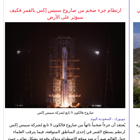
ي
ارتطام جزء ضخم من صاروخ سبيس إكس بالقمر فكيف
سيؤثر على الأرض
صاروخ فالكون 9 تابع لشركة سبيس إكس
نيويورك - السعودية اليوم
رة
يُعتقد أن جزءاً ضخماً تائهاً من صاروخ فالكون 9 تابع لشركة سبيس إكس
ارتطم بسطح القمر في إحدى المناطق المتوقعة، فيما يترقب العلماء
حول العالم صوراً ترصد موقع الاصطدام وتؤكد وقوعه بشكل نهائي، حيث