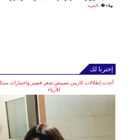
بهلاء �...
المزيد
إخترنا لك
أحدث إطلالات كارمن بصيبص شعر قصير واختيارات مبتك
للأزياء