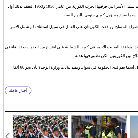
وافقت كوريا الشمالية على إجراء محادثات مع كوريا الجنوبية لمناقشة لم شمل الأسر التي فرقتها الحرب الكورية بين عامي 1950 و1953، ليعقد بذلك أول
 حسبما صرح مسؤول كوري جنوبي، اليوم السبت.
فة الصراع المسلح. ووافقت الكوريتان على العمل في سبيل استئناف لم شمل الأسر
د بموافقة الصليب الأحمر في كوريا الشمالية على اقتراح من الجنوب بعقد لقاء في
ح بين الكوريتين، لكن تطبق فيها هدنة.
وسجل قرابة 130 ألف كوري جنوبي يبحثون عن أفراد أسرهم في الشمال أسماءهم لدى الحكومة في سول. وتفيد بيانات وزارة الوحدة بأن نحو 66 ألفا
أخبار عاجلة