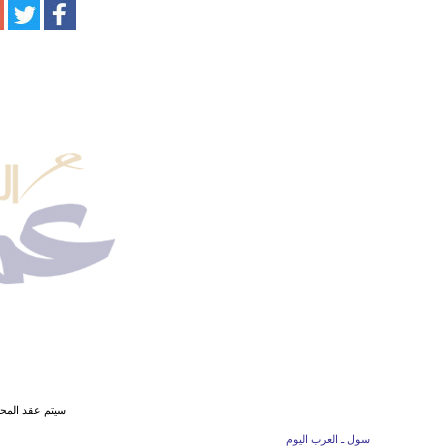
سيتم عقد المح
سول ـ العرب اليوم