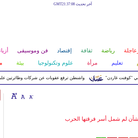
آخر تحديث GMT21:37:08
عاجلة
رياضة
ثقافة
إقتصاد
فن وموسيقى
أزياء
تعليم
مرأة
علوم وتكنولوجيا
بيئة
م
ت غاردن"
واشنطن ترفع عقوبات عن شركات وطائرتين على صلة بالح
بشأن لم شمل أسر فرقتها الحرب