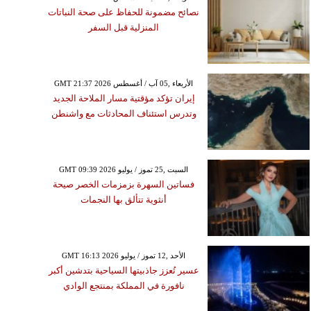
نصائح مضمونة للحفاظ على صحة النباتات
المنزلية قبل السفر
GMT 21:37 2026 الأربعاء ,05 آب / أغسطس
إيران تؤكد مؤقتية مسار الملاحة الجديد
وتدرس استئناف المحادثات مع واشنطن
GMT 09:39 2026 السبت ,25 تموز / يوليو
فساتين السهرة بزمزمات الخصر صيحة
أنثوية تتألق بها النجمات
GMT 16:13 2026 الأحد ,12 تموز / يوليو
عسير تُعزز جاذبيتها السياحية بتدشين أكبر
نافورة في المملكة بمنتجع الوادي