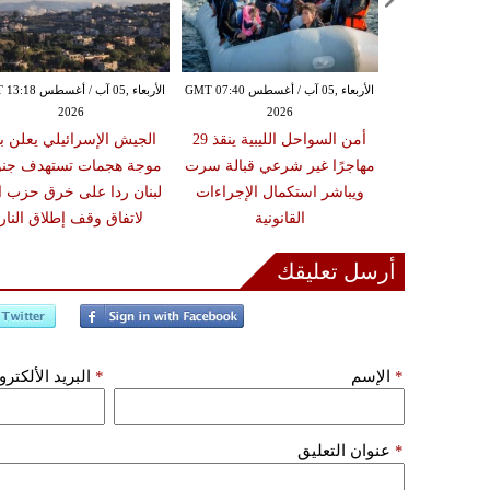
الأربعاء ,05 آب / أغسطس GMT 07:16
الأربعاء ,05 آب / أغسطس GMT 07:40
الأربعاء ,05 آب / أغس
2026
2026
20
زلزال بقوة 6.3 درجة يضرب
أمن السواحل الليبية ينقذ 29
الجيش الإسرائيلي يعلن ب
ون تحذيرات من
مهاجرًا غير شرعي قبالة سرت
موجة هجمات تستهدف جن
أضرار فورية
ويباشر استكمال الإجراءات
لبنان ردا على خرق حزب ال
القانونية
لاتفاق وقف إطلاق النار
أرسل تعليقك
*
الإسم
*
البريد الألكتر
*
عنوان التعليق