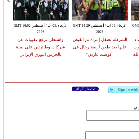
طس GMT 13:18
الأربعاء ,05 آب / أغسطس GMT 14:29
الأربعاء ,05 آب / أغسطس GMT 16:02
2026
2026
دء
الشرطة تعتقل إمرأة تم القبض
واشنطن ترفع عقوبات عن
وب
عليها بعد طعن أربعة رجال في
شركات وطائرتين على صلة
له
"كوفنت غاردن"
بالحرس الثوري الإيراني
تعليقك كزائر
وني