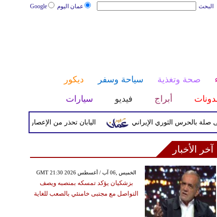
البحث
عمان اليوم
Google
صحة وتغذية
سياحة وسفر
ديكور
دونات
أبراج
فيديو
سيارات
رس الثوري الإيراني
اليابان تحذر من الإعصار دولفين ورياح عاتي
آخر الأخبار
GMT 21:30 2026 الخميس ,06 آب / أغسطس
بزشكيان يؤكد تمسكه بمنصبه ويصف
التواصل مع مجتبى خامنئي بالصعب للغاية