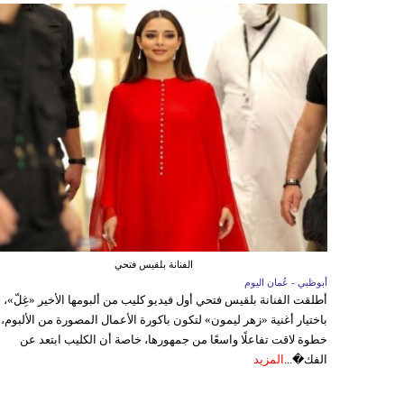
الفنانة بلقيس فتحي
أبوظبي - عُمان اليوم
أطلقت الفنانة بلقيس فتحي أول فيديو كليب من ألبومها الأخير «غِلّ»،
باختيار أغنية «زهر ليمون» لتكون باكورة الأعمال المصورة من الألبوم،
خطوة لاقت تفاعلًا واسعًا من جمهورها، خاصة أن الكليب ابتعد عن
الفك�...
المزيد