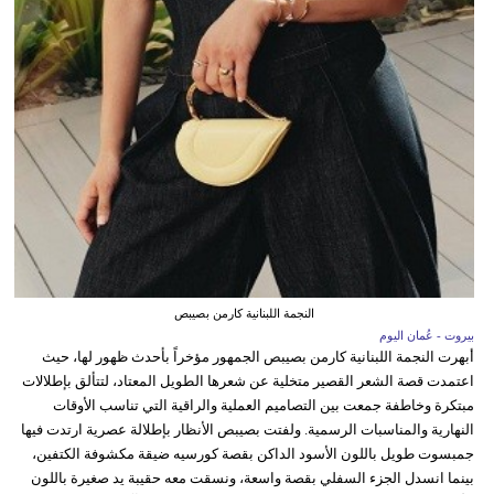
النجمة اللبنانية كارمن بصيبص
بيروت - عُمان اليوم
أبهرت النجمة اللبنانية كارمن بصيبص الجمهور مؤخراً بأحدث ظهور لها، حيث
اعتمدت قصة الشعر القصير متخلية عن شعرها الطويل المعتاد، لتتألق بإطلالات
مبتكرة وخاطفة جمعت بين التصاميم العملية والراقية التي تناسب الأوقات
النهارية والمناسبات الرسمية. ولفتت بصيبص الأنظار بإطلالة عصرية ارتدت فيها
جمبسوت طويل باللون الأسود الداكن بقصة كورسيه ضيقة مكشوفة الكتفين،
بينما انسدل الجزء السفلي بقصة واسعة، ونسقت معه حقيبة يد صغيرة باللون