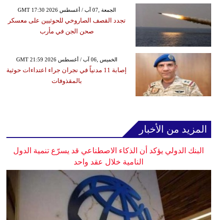
GMT 17:30 2026 الجمعة ,07 آب / أغسطس
تجدد القصف الصاروخي للحوثيين على معسكر
صحن الجن في مأرب
GMT 21:59 2026 الخميس ,06 آب / أغسطس
إصابة 11 مدنياً في نجران جراء اعتداءات حوثية
بالمقذوفات
المزيد من الأخبار
البنك الدولي يؤكد أن الذكاء الاصطناعي قد يسرّع تنمية الدول
النامية خلال عقد واحد