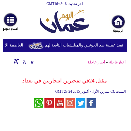
آخر تحديث GMT16:43:18
الرئيسية
أخبارعاجلة
رياضة
ثقافة
نفيذ عملية ضد الحوثيين والميليشيات التابعة لهم
العاصفة الاستوائ
إقتصاد
أخبارعاجلة
»
أخبار عاجلة
فن
وموسيقى
مقتل 24في تفجيرين انتحاريين في بغداد
أزياء
23:24 2015 السبت ,03 تشرين الأول / أكتوبر
GMT
صحة
وتغذية
سياحة