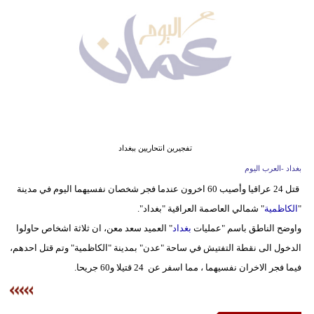
وسفر
ديكور
أخبار
إعلام
تعليم
تفجيرين انتحاريين ببغداد
مرأة
بغداد -العرب اليوم
قتل 24 عراقيا وأصيب 60 اخرون عندما فجر شخصان نفسيهما اليوم في مدينة
علوم
"
الكاظمية
" شمالي العاصمة العراقية "بغداد".
وتكنولوجيا
واوضح الناطق باسم "عمليات
بغداد
" العميد سعد معن، ان ثلاثة اشخاص حاولوا
بيئة
الدخول الى نقطة التفتيش في ساحة "عدن" بمدينة "الكاظمية" وتم قتل احدهم،
فيما فجر الاخران نفسيهما ، مما اسفر عن 24 قتيلا و60 جريحا.
مدوَّنات
أبراج