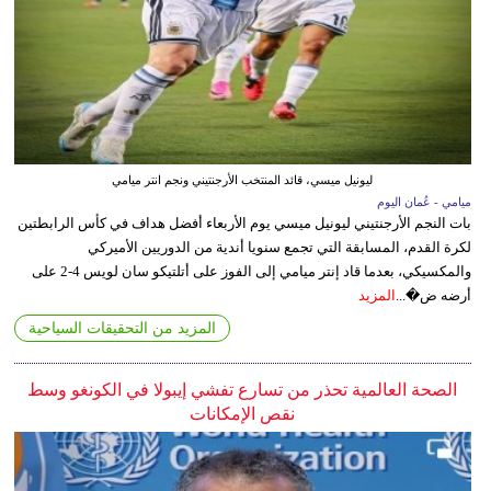
ليونيل ميسي، قائد المنتخب الأرجنتيني ونجم انتر ميامي
ميامي - عُمان اليوم
بات النجم الأرجنتيني ليونيل ميسي يوم الأربعاء أفضل هداف في كأس الرابطتين
لكرة القدم، المسابقة التي تجمع سنويا أندية من الدوريين الأميركي
والمكسيكي، بعدما قاد إنتر ميامي إلى الفوز على أتلتيكو سان لويس 4-2 على
أرضه ض�...
المزيد
المزيد من التحقيقات السياحية
الصحة العالمية تحذر من تسارع تفشي إيبولا في الكونغو وسط
نقص الإمكانات