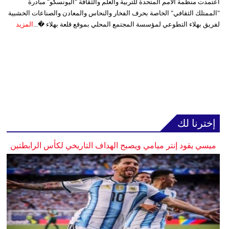
اعتمدت منظمة الأمم المتحدة للتربية والعلم والثقافة "اليونسكو" مبادرة
"الممتلك الثقافي" الخاصة بحرف الفخار والنحاس والمعادن والصناعات الخشبية
لفريق بهلاء التطوعي لمؤسسة المجتمع المحلي بموقع قلعة بهلاء �...
المزيد
إخترنا لك
ميسي يقود إنتر ميامي ويصبح الهداف التاريخي لكأس الرابطتين