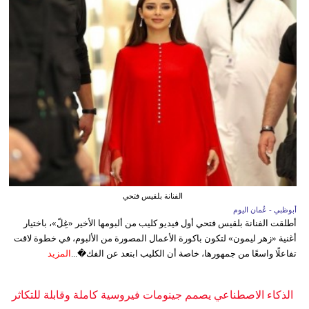
الفنانة بلقيس فتحي
أبوظبي - عُمان اليوم
أطلقت الفنانة بلقيس فتحي أول فيديو كليب من ألبومها الأخير «غِلّ»، باختيار
أغنية «زهر ليمون» لتكون باكورة الأعمال المصورة من الألبوم، في خطوة لاقت
تفاعلًا واسعًا من جمهورها، خاصة أن الكليب ابتعد عن الفك�...
المزيد
الذكاء الاصطناعي يصمم جينومات فيروسية كاملة وقابلة للتكاثر