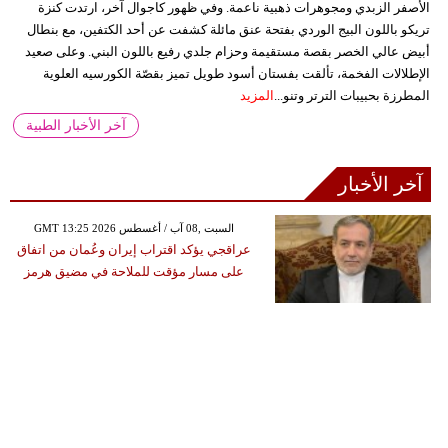
الأصفر الزبدي ومجوهرات ذهبية ناعمة. وفي ظهور كاجوال آخر، ارتدت كنزة
تريكو باللون البيج الوردي بفتحة عنق مائلة كشفت عن أحد الكتفين، مع بنطال
أبيض عالي الخصر بقصة مستقيمة وحزام جلدي رفيع باللون البني. وعلى صعيد
الإطلالات الفخمة، تألقت بفستان أسود طويل تميز بقصّة الكورسيه العلوية
المطرزة بحبيبات الترتر وتنو...
المزيد
آخر الأخبار الطبية
آخر الأخبار
GMT 13:25 2026 السبت ,08 آب / أغسطس
عراقجي يؤكد اقتراب إيران وعُمان من اتفاق
على مسار مؤقت للملاحة في مضيق هرمز