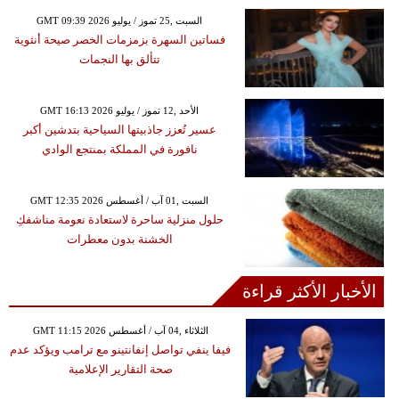
GMT 09:39 2026 السبت ,25 تموز / يوليو
فساتين السهرة بزمزمات الخصر صيحة أنثوية
تتألق بها النجمات
GMT 16:13 2026 الأحد ,12 تموز / يوليو
عسير تُعزز جاذبيتها السياحية بتدشين أكبر
نافورة في المملكة بمنتجع الوادي
GMT 12:35 2026 السبت ,01 آب / أغسطس
حلول منزلية ساحرة لاستعادة نعومة مناشفكِ
الخشنة بدون معطرات
الأخبار الأكثر قراءة
GMT 11:15 2026 الثلاثاء ,04 آب / أغسطس
فيفا ينفي تواصل إنفانتينو مع ترامب ويؤكد عدم
صحة التقارير الإعلامية