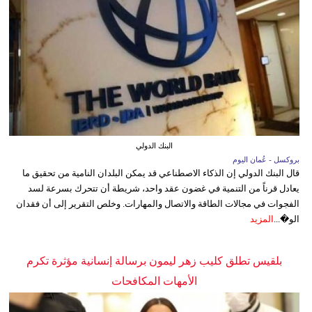
البنك الدولي
بروكسل - عُمان اليوم
قال البنك الدولي إن الذكاء الاصطناعي قد يمكن البلدان النامية من تحقيق ما
يعادل قرناً من التنمية في غضون عقد واحد، شريطة أن تتحرك بسرعة لسد
الفجوات في مجالات الطاقة والاتصال والمهارات. وخلص التقرير إلى أن فقدان
الو�...
المزيد
بلقيس تطلق كليب زهر ليمون برسالة إنسانية مؤثرة تكرم
الأمهات المكافحات