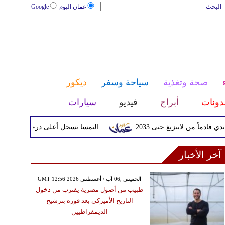
البحث
عمان اليوم
Google
صحة وتغذية
سياحة وسفر
ديكور
دونات
أبراج
فيديو
سيارات
ن لايبزيغ حتى 2033
النمسا تسجل أعلى درجة حرارة في تاريخها مع وصولها 
آخر الأخبار
GMT 12:56 2026 الخميس ,06 آب / أغسطس
طبيب من أصول مصرية يقترب من دخول
التاريخ الأميركي بعد فوزه بترشيح
الديمقراطيين