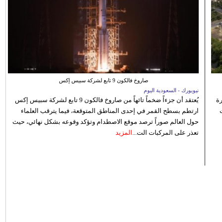
صاروخ فالكون 9 تابع لشركة سبيس إكس
نيويورك - السعودية اليوم
رة
يُعتقد أن جزءاً ضخماً تائهاً من صاروخ فالكون 9 تابع لشركة سبيس إكس
ارتطم بسطح القمر في إحدى المناطق المتوقعة، فيما يترقب العلماء
حول العالم صوراً ترصد موقع الاصطدام وتؤكد وقوعه بشكل نهائي، حيث
تعذر على المركبات الت...
المزيد