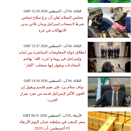
GMT 12:50 2026 الثلاثاء ,04 آب / أغسطس
مجلس السلام يُعلن أن نزع سلاح حماس
شرط لانسحاب إسرائيل وبيان ثلاثي يدين
الانتهاكات في غزة
GMT 12:37 2026 الثلاثاء ,04 آب / أغسطس
انطلاق جولة المفاوضات المباشرة بين لبنان
وإسرائيل في روما و"حزب الله" يهاجم
المحادثات ويقول إنها ستجلب "العار"
GMT 14:18 2026 الثلاثاء ,04 آب / أغسطس
نواف سلام يرد على نعيم قاسم ويقول إن
العون الأكبر لإسرائيل قدمه من تفرد بقرار
الحرب
GMT 06:35 2026 الأربعاء ,05 آب / أغسطس
سعر الذهب في سلطنة عمان اليوم الأربعاء
05 أغسطس/ آب 2026