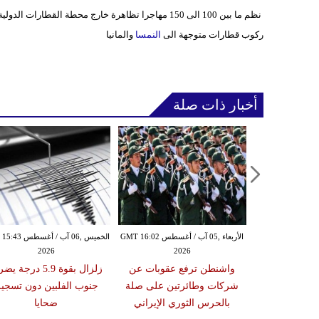
نظم ما بين 100 الى 150 مهاجرا تظاهرة خارج محطة القطارات الدولية الرئيسية في
ركوب قطارات متوجهة الى
النمسا
والمانيا
أخبار ذات صلة
الأربعاء ,05 آب / أغسطس GMT 14:29
الأربعاء ,05 آب / أغسطس GMT 16:02
الخميس ,06 آب / أغ
2026
2026
20
مرأة تم القبض
واشنطن ترفع عقوبات عن
زلزال بقوة 5.9 درجة 
أربعة رجال في
شركات وطائرتين على صلة
جنوب الفلبين دون تسجي
غاردن"
بالحرس الثوري الإيراني
ضحايا