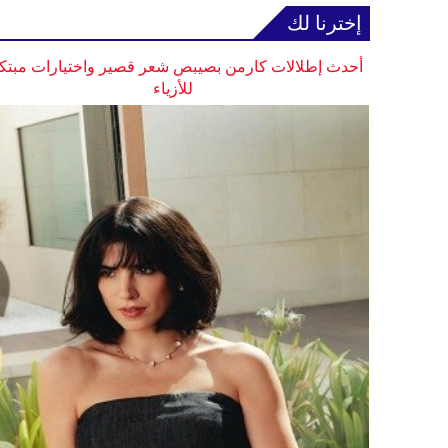
إخترنا لك
أحدث إطلالات كارمن بصيبص شعر قصير واختيارات مبتك
للأزياء