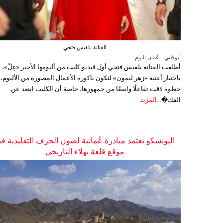
الفنانة بلقيس فتحي
أبوظبي - عُمان اليوم
أطلقت الفنانة بلقيس فتحي أول فيديو كليب من ألبومها الأخير «غِلّ»،
باختيار أغنية «زهر ليمون» لتكون باكورة الأعمال المصورة من الألبوم،
خطوة لاقت تفاعلًا واسعًا من جمهورها، خاصة أن الكليب ابتعد عن
الفك�...
المزيد
اليونسكو تعتمد مبادرة عُمانية لصون الحرف التقليدية ف
موقع قلعة بهلاء التاريخي