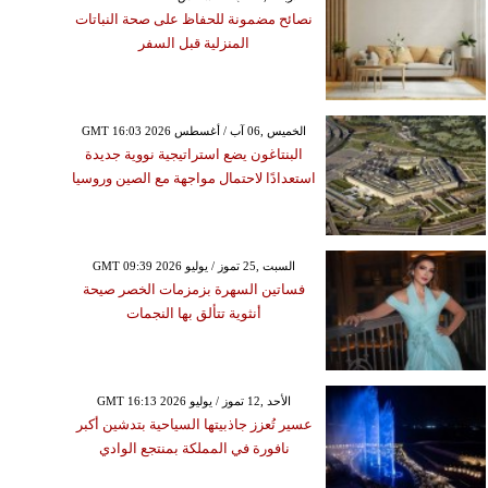
نصائح مضمونة للحفاظ على صحة النباتات
المنزلية قبل السفر
GMT 16:03 2026 الخميس ,06 آب / أغسطس
البنتاغون يضع استراتيجية نووية جديدة
استعدادًا لاحتمال مواجهة مع الصين وروسيا
GMT 09:39 2026 السبت ,25 تموز / يوليو
فساتين السهرة بزمزمات الخصر صيحة
أنثوية تتألق بها النجمات
GMT 16:13 2026 الأحد ,12 تموز / يوليو
عسير تُعزز جاذبيتها السياحية بتدشين أكبر
نافورة في المملكة بمنتجع الوادي