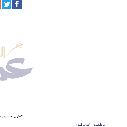
لاجئون يحتشدون 
بودابست - العرب اليوم