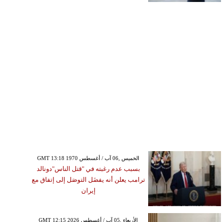
GMT 13:18 1970 الخميس ,06 آب / أغسطس
بسبب عدم رغبته في "قتل الناس"دونالد
ترامب يعلن أنه يفضَل التوصَل إلى إتفاق مع
إيران
GMT 12:15 2026 الأربعاء ,05 آب / أغسطس