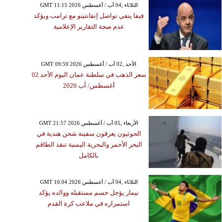
GMT 11:15 2026 الثلاثاء ,04 آب / أغسطس
فيفا ينفي تواصل إنفانتينو مع ترامب ويؤكد
عدم صحة التقارير الإعلامية
GMT 09:59 2026 الأحد ,02 آب / أغسطس
سعر الذهب في سلطنة عمان اليوم الأحد 02
أغسطس/ آب 2026
GMT 21:57 2026 الأربعاء ,05 آب / أغسطس
الحوثيون يغرقون سفينة شحن هندية في
البحر الأحمر والبحرية اليمنية تنقذ الطاقم
بالكامل
GMT 16:04 2026 الثلاثاء ,04 آب / أغسطس
نيمار يؤجل حسم مستقبله ووالده يؤكد
استمراره في ملاعب كرة القدم