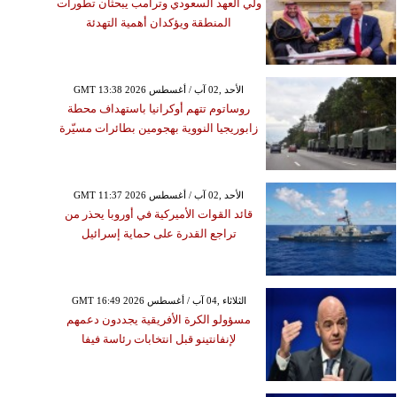
ولي العهد السعودي وترامب يبحثان تطورات
المنطقة ويؤكدان أهمية التهدئة
GMT 13:38 2026 الأحد ,02 آب / أغسطس
روساتوم تتهم أوكرانيا باستهداف محطة
زابوريجيا النووية بهجومين بطائرات مسيّرة
GMT 11:37 2026 الأحد ,02 آب / أغسطس
قائد القوات الأميركية في أوروبا يحذر من
تراجع القدرة على حماية إسرائيل
GMT 16:49 2026 الثلاثاء ,04 آب / أغسطس
مسؤولو الكرة الأفريقية يجددون دعمهم
لإنفانتينو قبل انتخابات رئاسة فيفا