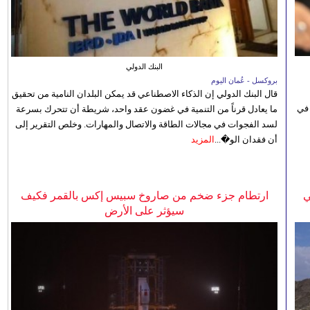
البنك الدولي
بروكسل - عُمان اليوم
قال البنك الدولي إن الذكاء الاصطناعي قد يمكن البلدان النامية من تحقيق
 في
ما يعادل قرناً من التنمية في غضون عقد واحد، شريطة أن تتحرك بسرعة
لسد الفجوات في مجالات الطاقة والاتصال والمهارات. وخلص التقرير إلى
أن فقدان الو�...
المزيد
ي
ارتطام جزء ضخم من صاروخ سبيس إكس بالقمر فكيف
سيؤثر على الأرض