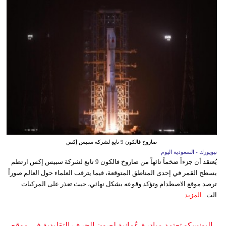
صاروخ فالكون 9 تابع لشركة سبيس إكس
نيويورك - السعودية اليوم
يُعتقد أن جزءاً ضخماً تائهاً من صاروخ فالكون 9 تابع لشركة سبيس إكس ارتطم
بسطح القمر في إحدى المناطق المتوقعة، فيما يترقب العلماء حول العالم صوراً
ترصد موقع الاصطدام وتؤكد وقوعه بشكل نهائي، حيث تعذر على المركبات
الت...
المزيد
اليونسكو تعتمد مبادرة عُمانية لصون الحرف التقليدية في موقع