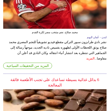
محمد صلاح، نجم منتخب مصر لكرة القدم
لندن - عُمان اليوم
نشر نادي طرابزون سبور التركي مقطع فيديو تشويقياً للنجم المصري محمد
صلاح يوثق اللحظات الأولى لظهوره بقميص ناديه الجديد، موجهاً رسالة إلى
الجماهير التي تنتظره بعد انتشار أنباء انتقاله. وكان النادي قد أعلن أن
مفاوضا...
المزيد
المزيد من التحقيقات السياحية
6 بدائل غذائية بسيطة تساعدك على تجنب الأطعمة فائقة
المعالجة