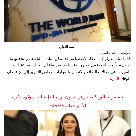
البنك الدولي
بروكسل - عُمان اليوم
قال البنك الدولي إن الذكاء الاصطناعي قد يمكن البلدان النامية من تحقيق ما
يعادل قرناً من التنمية في غضون عقد واحد، شريطة أن تتحرك بسرعة لسد
الفجوات في مجالات الطاقة والاتصال والمهارات. وخلص التقرير إلى أن فقدان
الو�...
المزيد
بلقيس تطلق كليب زهر ليمون برسالة إنسانية مؤثرة تكرم
الأمهات المكافحات