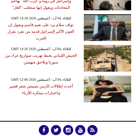
وإسرائيل في روما و"حزب الله" يهاجم
المحادثات ويقول إنها ستجلب "العار"
GMT 14:18 2026 الثلاثاء ,04 آب / أغسطس
نواف سلام يرد على نعيم قاسم ويقول إن
العون الأكبر لإسرائيل قدمه من تفرد بقرار
الحرب
GMT 14:26 2026 الثلاثاء ,04 آب / أغسطس
الجيش اللبناني يحبط تهريب صواريخ غراد من
سوريا ويلاحق متهمين
GMT 12:06 2026 الثلاثاء ,04 آب / أغسطس
أحدث إطلالات كارمن بصيبص شعر قصير
واختيارات مبتكرة للأزياء