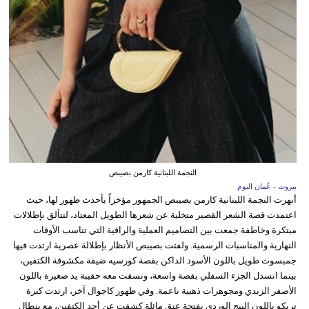
النجمة اللبنانية كارمن بصيبص
بيروت - عُمان اليوم
أبهرت النجمة اللبنانية كارمن بصيبص الجمهور مؤخراً بأحدث ظهور لها، حيث
اعتمدت قصة الشعر القصير متخلية عن شعرها الطويل المعتاد، لتتألق بإطلالات
مبتكرة وخاطفة جمعت بين التصاميم العملية والراقية التي تناسب الأوقات
النهارية والمناسبات الرسمية. ولفتت بصيبص الأنظار بإطلالة عصرية ارتدت فيها
جمبسوت طويل باللون الأسود الداكن بقصة كورسيه ضيقة مكشوفة الكتفين،
بينما انسدل الجزء السفلي بقصة واسعة، ونسقت معه حقيبة يد صغيرة باللون
الأصفر الزبدي ومجوهرات ذهبية ناعمة. وفي ظهور كاجوال آخر، ارتدت كنزة
تريكو باللون البيج الوردي بفتحة عنق مائلة كشفت عن أحد الكتفين، مع بنطال