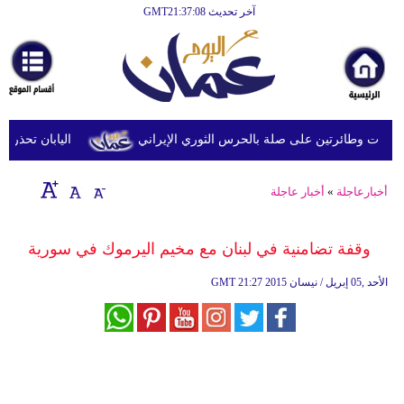
آخر تحديث GMT21:37:08
الرئيسية
أخبارعاجلة
رياضة
ثقافة
 وطائرتين على صلة بالحرس الثوري الإيراني
اليابان تحذر من ا
إقتصاد
أخبارعاجلة
»
أخبار عاجلة
فن
وموسيقى
وقفة تضامنية في لبنان مع مخيم اليرموك في سورية
أزياء
21:27 2015 الأحد ,05 إبريل / نيسان
GMT
صحة
وتغذية
سياحة