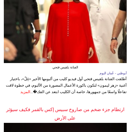
الفنانة بلقيس فتحي
أبوظبي - عُمان اليوم
أطلقت الفنانة بلقيس فتحي أول فيديو كليب من ألبومها الأخير «غِلّ»، باختيار
أغنية «زهر ليمون» لتكون باكورة الأعمال المصورة من الألبوم، في خطوة لاقت
تفاعلًا واسعًا من جمهورها، خاصة أن الكليب ابتعد عن الفك�...
المزيد
ارتطام جزء ضخم من صاروخ سبيس إكس بالقمر فكيف سيؤثر
على الأرض