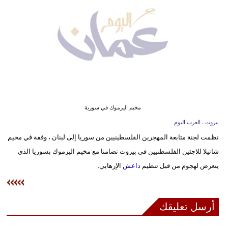
وسفر
ديكور
أخبار
إعلام
تعليم
مخيم اليرموك في سورية
مرأة
بيروت ـ العرب اليوم
نظمت لجنة متابعة المهجرين الفلسطينيين من سوريا إلى لبنان ، وقفة في مخيم
علوم
شاتيلا للاجئين الفلسطنيين في بيروت تضامنا مع مخيم اليرموك بسوريا الذي
وتكنولوجيا
يتعرض لهجوم من قبل تنظيم
داعش
الإرهابي.
بيئة
مدوَّنات
أرسل تعليقك
أبراج