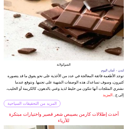
الشوكولاتة
لندن - عُمان اليوم
توجد الأطعمة فائقة المعالجة في عدد من الأغذية على نحو يفوق ما قد يتصوره
كثيرون، وسوف تساعدك هذه الوصفات الشهية على تجنبها. ونتوقع عندما
نشتري المثلجات أنها تتكون من خليط لذيذ وغني بالدهون، كالكريمة أو الحليب،
إلى ج...
المزيد
المزيد من التحقيقات السياحية
أحدث إطلالات كارمن بصيبص شعر قصير واختيارات مبتكرة
للأزياء