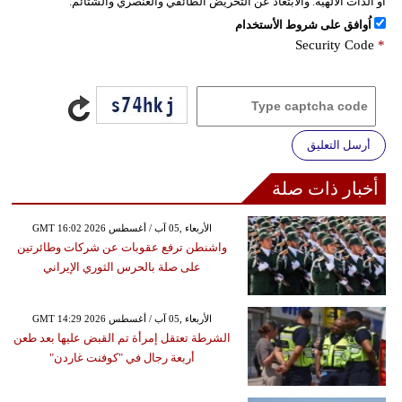
أو الذات الالهية. والابتعاد عن التحريض الطائفي والعنصري والشتائم.
اُوافق على شروط الأستخدام
Security Code
*
أرسل التعليق
أخبار ذات صلة
GMT 16:02 2026 الأربعاء ,05 آب / أغسطس
واشنطن ترفع عقوبات عن شركات وطائرتين
على صلة بالحرس الثوري الإيراني
GMT 14:29 2026 الأربعاء ,05 آب / أغسطس
الشرطة تعتقل إمرأة تم القبض عليها بعد طعن
أربعة رجال في "كوفنت غاردن"