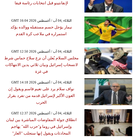
لإنفانتينو قبل انتخابات رئاسة فيفا
GMT 16:04 2026 الثلاثاء ,04 آب / أغسطس
نيمار يؤجل حسم مستقبله ووالده يؤكد
استمراره في ملاعب كرة القدم
GMT 12:50 2026 الثلاثاء ,04 آب / أغسطس
مجلس السلام يُعلن أن نزع سلاح حماس شرط
لانسحاب إسرائيل وبيان ثلاثي يدين الانتهاكات
في غزة
GMT 14:18 2026 الثلاثاء ,04 آب / أغسطس
نواف سلام يرد على نعيم قاسم ويقول إن
العون الأكبر لإسرائيل قدمه من تفرد بقرار
الحرب
GMT 12:37 2026 الثلاثاء ,04 آب / أغسطس
انطلاق جولة المفاوضات المباشرة بين لبنان
وإسرائيل في روما و"حزب الله" يهاجم
المحادثات ويقول إنها ستجلب "العار"