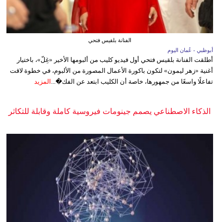
الفنانة بلقيس فتحي
أبوظبي - عُمان اليوم
أطلقت الفنانة بلقيس فتحي أول فيديو كليب من ألبومها الأخير «غِلّ»، باختيار
أغنية «زهر ليمون» لتكون باكورة الأعمال المصورة من الألبوم، في خطوة لاقت
تفاعلًا واسعًا من جمهورها، خاصة أن الكليب ابتعد عن الفك�...
المزيد
الذكاء الاصطناعي يصمم جينومات فيروسية كاملة وقابلة للتكاثر