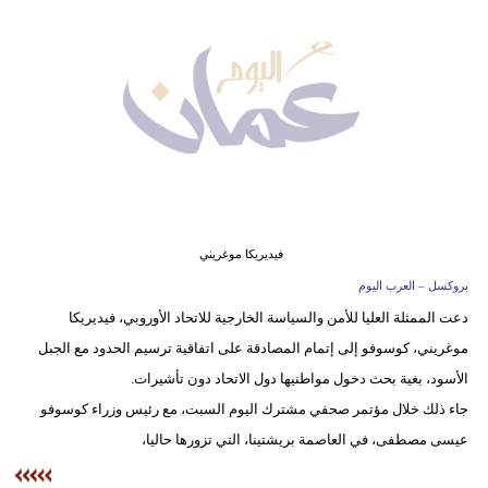
وسفر
ديكور
أخبار
إعلام
تعليم
مرأة
فيديريكا موغريني
بروكسل – العرب اليوم
علوم
دعت الممثلة العليا للأمن والسياسة الخارجية للاتحاد الأوروبي، فيديريكا
وتكنولوجيا
موغريني، كوسوفو إلى إتمام المصادقة على اتفاقية ترسيم الحدود مع الجبل
بيئة
الأسود، بغية بحث دخول مواطنيها دول الاتحاد دون تأشيرات.
جاء ذلك خلال مؤتمر صحفي مشترك اليوم السبت، مع رئيس وزراء كوسوفو
مدوَّنات
عيسى مصطفى، في العاصمة بريشتينا، التي تزورها حاليا،
أبراج