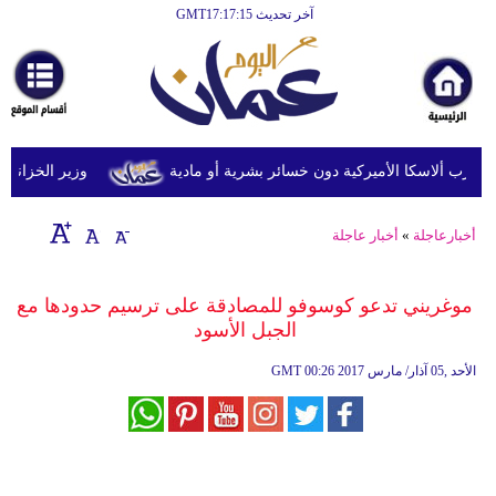
آخر تحديث GMT17:17:15
الرئيسية
أخبارعاجلة
رياضة
ثقافة
وزير الخزانة الأمري
إقتصاد
أخبارعاجلة
»
أخبار عاجلة
فن
وموسيقى
موغريني تدعو كوسوفو للمصادقة على ترسيم حدودها مع
الجبل الأسود
أزياء
00:26 2017 الأحد ,05 آذار/ مارس
GMT
صحة
وتغذية
سياحة