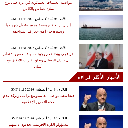
مواصلة العمليات العسكرية في غزة حتى نزع
سلاح حماس بالكامل
GMT 11:48 2026 الأحد ,09 آب / أغسطس
إيران تربط فتح مضيق هرمز بقبول شروطها
وتعتبره جزءاً من جغرافيا المواجهة
GMT 11:31 2026 الأحد ,09 آب / أغسطس
عراقجي يؤكد عدم وجود مفاوضات مع واشنطن
بل تبادل للرسائل ويعلن اقتراب الاتفاق مع
عُمان
الأخبار الأكثر قراءة
GMT 11:15 2026 الثلاثاء ,04 آب / أغسطس
فيفا ينفي تواصل إنفانتينو مع ترامب ويؤكد عدم
صحة التقارير الإعلامية
GMT 16:49 2026 الثلاثاء ,04 آب / أغسطس
مسؤولو الكرة الأفريقية يجددون دعمهم