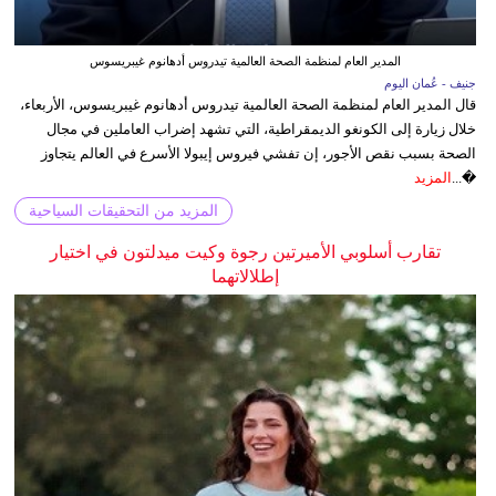
المدير العام لمنظمة الصحة العالمية تيدروس أدهانوم غيبريسوس
جنيف - عُمان اليوم
قال المدير العام لمنظمة الصحة العالمية تيدروس أدهانوم غيبريسوس، الأربعاء،
خلال زيارة إلى الكونغو الديمقراطية، التي تشهد إضراب العاملين في مجال
الصحة بسبب نقص الأجور، إن تفشي فيروس إيبولا الأسرع في العالم يتجاوز
�...
المزيد
المزيد من التحقيقات السياحية
تقارب أسلوبي الأميرتين رجوة وكيت ميدلتون في اختيار
إطلالاتهما