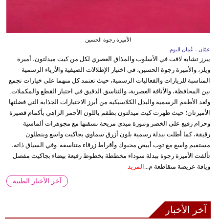
الأميرة رجوة الحسين
عمّان - عُمان اليوم
يبرز تشابه لافت في الأسلوب والمذاق العصري لكل من كيت ميدلتون، أميرة
ويلز، والأميرة رجوة الحسين، في اختيار الإطلالات الصيفية والأزياء الرسمية
المناسبة للزيارات والفعاليات الرسمية، حيث تعتمد كل منهما على خيارات تجمع
بين المحافظة، والأناقة العصرية، والتناسق الدقيق في اختيار القطع والمكملات.
وتُعد الأطقم الرسمية والبدل الكلاسيكية من أبرز الاختيارات الجذابة التي فضلتها
الأميرتان؛ حيث ظهرت كيت ميدلتون بطقم باللون الأحمر الزاهي بأكمام قصيرة
وحزام رفيع على الخصر وتنورة ميدي مريحة نسقتها مع مجوهرات ألماسية
رقيقة، كما أطلت ببدلة رسمية بلون أزرق سماوي بجاكيت واسع وبنطلون
مستقيم واسع مع توب أبيض محبوك وأقراط زرقاء متناسقة. وفي السياق ذاته،
تألقت الأميرة رجوة ببدلة سوداء مخططة بخطوط رفيعة بيضاء بجاكيت مفصل
وياقة عريضة متقاطعة م...
المزيد
آخر الأخبار الطبية
آخر الأخبار