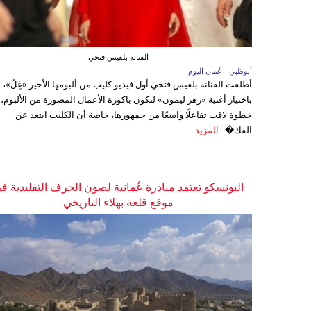
الفنانة بلقيس فتحي
أبوظبي - عُمان اليوم
أطلقت الفنانة بلقيس فتحي أول فيديو كليب من ألبومها الأخير «غِلّ»،
باختيار أغنية «زهر ليمون» لتكون باكورة الأعمال المصورة من الألبوم،
خطوة لاقت تفاعلًا واسعًا من جمهورها، خاصة أن الكليب ابتعد عن
الفك�...
المزيد
اليونسكو تعتمد مبادرة عُمانية لصون الحرف التقليدية ف
موقع قلعة بهلاء التاريخي