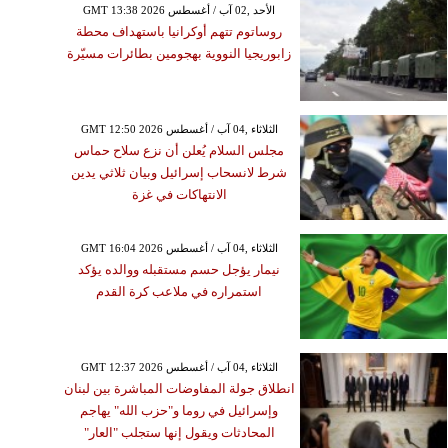
GMT 13:38 2026 الأحد ,02 آب / أغسطس
روساتوم تتهم أوكرانيا باستهداف محطة
زابوريجيا النووية بهجومين بطائرات مسيّرة
GMT 12:50 2026 الثلاثاء ,04 آب / أغسطس
مجلس السلام يُعلن أن نزع سلاح حماس
شرط لانسحاب إسرائيل وبيان ثلاثي يدين
الانتهاكات في غزة
GMT 16:04 2026 الثلاثاء ,04 آب / أغسطس
نيمار يؤجل حسم مستقبله ووالده يؤكد
استمراره في ملاعب كرة القدم
GMT 12:37 2026 الثلاثاء ,04 آب / أغسطس
انطلاق جولة المفاوضات المباشرة بين لبنان
وإسرائيل في روما و"حزب الله" يهاجم
المحادثات ويقول إنها ستجلب "العار"