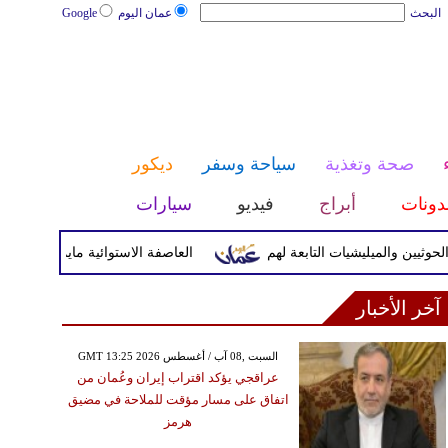
البحث
عمان اليوم
Google
صحة وتغذية
سياحة وسفر
ديكور
دونات
أبراج
فيديو
سيارات
والميليشيات التابعة لهم
العاصفة الاستوائية مايماي تضرب اليابسة
آخر الأخبار
GMT 13:25 2026 السبت ,08 آب / أغسطس
عراقجي يؤكد اقتراب إيران وعُمان من
اتفاق على مسار مؤقت للملاحة في مضيق
هرمز