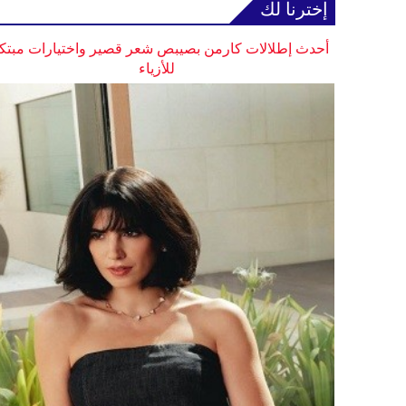
إخترنا لك
أحدث إطلالات كارمن بصيبص شعر قصير واختيارات مبتك
للأزياء