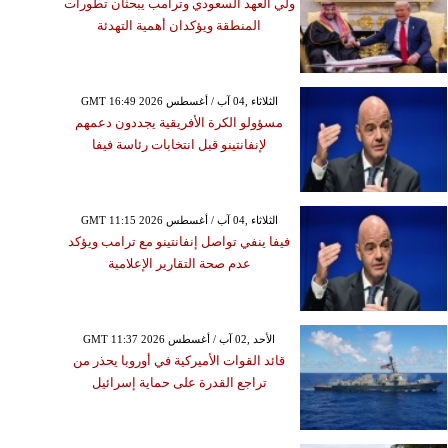
ولي العهد السعودي وترامب يبحثان تطورات
المنطقة ويؤكدان أهمية التهدئة
GMT 16:49 2026 الثلاثاء ,04 آب / أغسطس
مسؤولو الكرة الأفريقية يجددون دعمهم
لإنفانتينو قبل انتخابات رئاسة فيفا
GMT 11:15 2026 الثلاثاء ,04 آب / أغسطس
فيفا ينفي تواصل إنفانتينو مع ترامب ويؤكد
عدم صحة التقارير الإعلامية
GMT 11:37 2026 الأحد ,02 آب / أغسطس
قائد القوات الأميركية في أوروبا يحذر من
تراجع القدرة على حماية إسرائيل