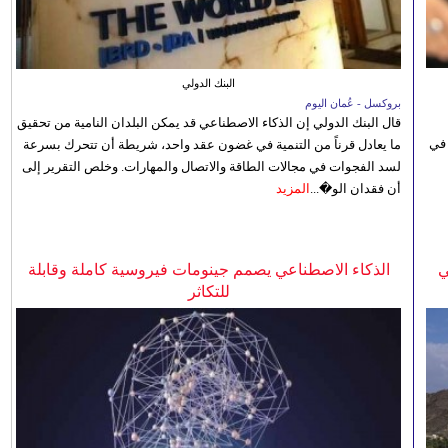
البنك الدولي
بروكسل - عُمان اليوم
قال البنك الدولي إن الذكاء الاصطناعي قد يمكن البلدان النامية من تحقيق
 في
ما يعادل قرناً من التنمية في غضون عقد واحد، شريطة أن تتحرك بسرعة
لسد الفجوات في مجالات الطاقة والاتصال والمهارات. وخلص التقرير إلى
أن فقدان الو�...
المزيد
ي
الذكاء الاصطناعي يصمم جينومات فيروسية كاملة وقابلة
للتكاثر