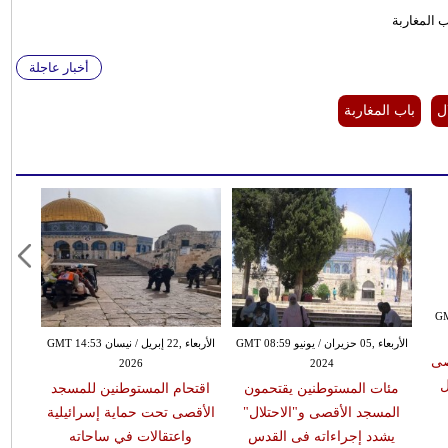
 المغاربة
أخبار عاجلة
ل
باب المغاربة
GMT 09:
الأربعاء ,05 حزيران / يونيو GMT 08:59
الأربعاء ,22 إبريل / نيسان GMT 14:53
صى
2026
2024
ل
مئات المستوطنين يقتحمون
اقتحام المستوطنين للمسجد
المسجد الأقصى و"الاحتلال"
الأقصى تحت حماية إسرائيلية
يشدد إجراءاته فى القدس
واعتقالات في ساحاته