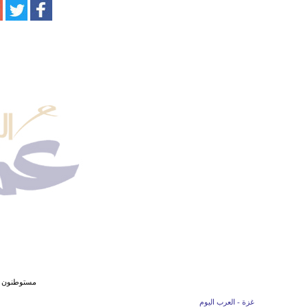
مستوطنون ي
غزة - العرب اليوم