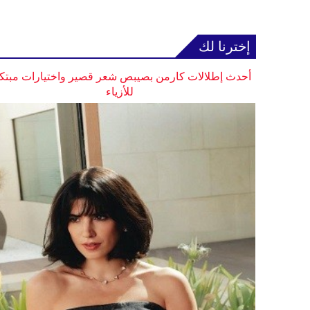
إخترنا لك
أحدث إطلالات كارمن بصيبص شعر قصير واختيارات مبتك
للأزياء