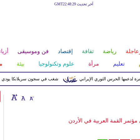
آخر تحديث GMT22:48:29
عاجلة
رياضة
ثقافة
إقتصاد
فن وموسيقى
أزياء
تعليم
مرأة
علوم وتكنولوجيا
بيئة
م
 الحرس الثوري الإيراني
شغب في سجون سريلانكا يودي بحياة 3 سجناء ويصيب 23 آخرين
ؤتمر القمة العربية في الأردن