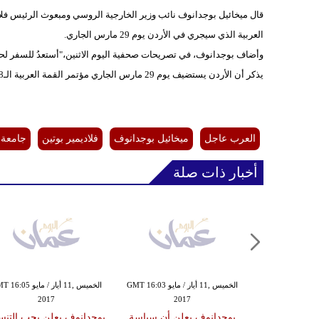
قال ميخائيل بوجدانوف نائب وزير الخارجية الروسي ومبعوث الرئيس فل
العربية الذي سيجري في الأردن يوم 29 مارس الجاري.
وأضاف بوجدانوف، في تصريحات صحفية اليوم الاثنين،"أستعدُ للسفر لحضو
يذكر أن الأردن يستضيف يوم 29 مارس الجاري مؤتمر القمة العربية الـ28.
العرب عاجل
ميخائيل بوجدانوف
فلاديمير بوتين
جامعة ا
أخبار ذات صلة
الخميس ,11 أيار / مايو GMT 16:03
الخميس ,11 أيار / مايو 05
2017
2017
سكو تأمل بحث
بوجدانوف يعلن أن سياسة
بوجدانوف يعلن يجب التنس