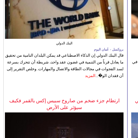
البنك الدولي
بروكسل - عُمان اليوم
قال البنك الدولي إن الذكاء الاصطناعي قد يمكن البلدان النامية من تحقيق
 في
ما يعادل قرناً من التنمية في غضون عقد واحد، شريطة أن تتحرك بسرعة
لسد الفجوات في مجالات الطاقة والاتصال والمهارات. وخلص التقرير إلى
أن فقدان الو�...
المزيد
ي
ارتطام جزء ضخم من صاروخ سبيس إكس بالقمر فكيف
سيؤثر على الأرض