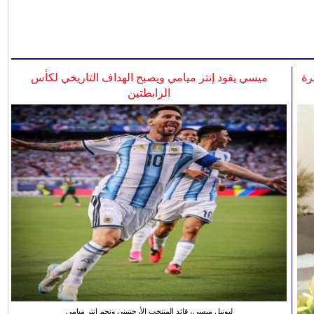
رة
ميسي يقود إنتر ميامي ويصبح الهداف التاريخي لكأس
الرابطتين
ليونيل ميسي، قائد المنتخب الأرجنتيني ونجم انتر ميامي