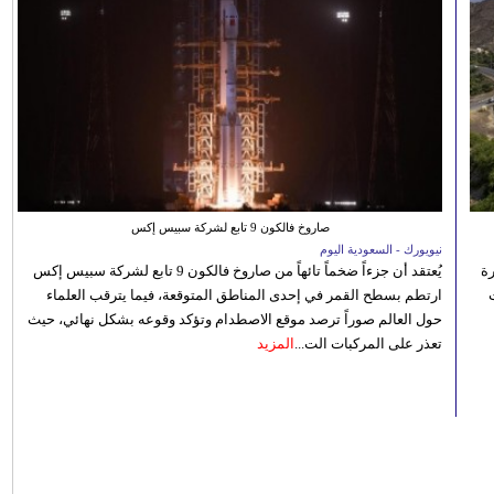
صاروخ فالكون 9 تابع لشركة سبيس إكس
نيويورك - السعودية اليوم
رة
يُعتقد أن جزءاً ضخماً تائهاً من صاروخ فالكون 9 تابع لشركة سبيس إكس
ارتطم بسطح القمر في إحدى المناطق المتوقعة، فيما يترقب العلماء
حول العالم صوراً ترصد موقع الاصطدام وتؤكد وقوعه بشكل نهائي، حيث
تعذر على المركبات الت...
المزيد