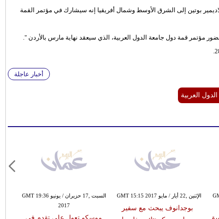
اديمير بوتين إلى الشرق الأوسط وشمال أفريقيا إنه سيشارك في مؤتمر القمة
ر مؤتمر قمة دول جامعة الدول العربية، الذي سيعقد نهاية مارس بالأردن ".
أخبار عاجلة
لدول العربية
GMT 16:
الإثنين ,22 أيار / مايو GMT 15:15 2017
السبت ,17 حزيران / يونيو GMT 19:36
2017
بوجدانوف يبحث مع سفير
يق
موسكو تعول على تقدم فى