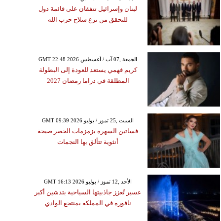
لبنان وإسرائيل تتفقان على قائمة دول
للتحقق من نزع سلاح حزب الله
GMT 22:48 2026 الجمعة ,07 آب / أغسطس
كريم فهمي يستعد للعودة إلى البطولة
المطلقة في دراما رمضان 2027
GMT 09:39 2026 السبت ,25 تموز / يوليو
فساتين السهرة بزمزمات الخصر صيحة
أنثوية تتألق بها النجمات
GMT 16:13 2026 الأحد ,12 تموز / يوليو
عسير تُعزز جاذبيتها السياحية بتدشين أكبر
نافورة في المملكة بمنتجع الوادي