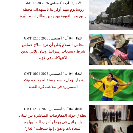
GMT 13:38 2026 الأحد ,02 آب / أغسطس
روساتوم تتهم أوكرانيا باستهداف محطة
زابوريجيا النووية بهجومين بطائرات مسيّرة
GMT 12:50 2026 الثلاثاء ,04 آب / أغسطس
مجلس السلام يُعلن أن نزع سلاح حماس
شرط لانسحاب إسرائيل وبيان ثلاثي يدين
الانتهاكات في غزة
GMT 16:04 2026 الثلاثاء ,04 آب / أغسطس
نيمار يؤجل حسم مستقبله ووالده يؤكد
استمراره في ملاعب كرة القدم
GMT 12:37 2026 الثلاثاء ,04 آب / أغسطس
انطلاق جولة المفاوضات المباشرة بين لبنان
وإسرائيل في روما و"حزب الله" يهاجم
المحادثات ويقول إنها ستجلب "العار"