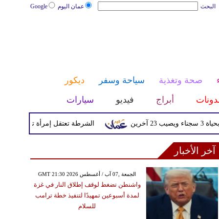
البحث
عمان اليوم
Google
صحة وتغذية
سياحة وسفر
ديكور
دونات
أبراج
فيديو
سيارات
الشرطة تعتقل إمرأة تم القبض عليها بعد
آخر الأخبار
GMT 21:30 2026 الجمعة ,07 آب / أغسطس
واشنطن تضغط لوقف إطلاق النار في غزة
لمدة أسبوعين تمهيدًا لتنفيذ خطة ترامب
للسلام