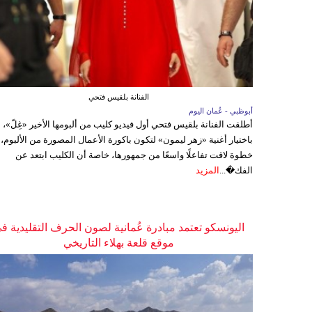
الفنانة بلقيس فتحي
أبوظبي - عُمان اليوم
أطلقت الفنانة بلقيس فتحي أول فيديو كليب من ألبومها الأخير «غِلّ»،
باختيار أغنية «زهر ليمون» لتكون باكورة الأعمال المصورة من الألبوم،
خطوة لاقت تفاعلًا واسعًا من جمهورها، خاصة أن الكليب ابتعد عن
الفك�...
المزيد
اليونسكو تعتمد مبادرة عُمانية لصون الحرف التقليدية ف
موقع قلعة بهلاء التاريخي