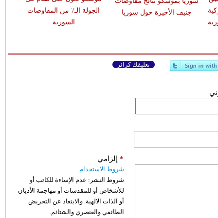
سوريا بموسكو نتائج مفاوضات
كية
الجولة الـ7 من المفاوضات
جنيف الأخيرة حول سوريا
رية
السورية
تعليقك كزائر
وني
*
إلزامي
شروط الاستخدام
شروط النشر:
عدم الإساءة للكاتب أو
للأشخاص أو للمقدسات أو مهاجمة الأديان
أو الذات الالهية. والابتعاد عن التحريض
الطائفي والعنصري والشتائم.