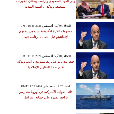
ولي العهد السعودي وترامب يبحثان تطورات
المنطقة ويؤكدان أهمية التهدئة
GMT 16:49 2026 الثلاثاء ,04 آب / أغسطس
مسؤولو الكرة الأفريقية يجددون دعمهم
لإنفانتينو قبل انتخابات رئاسة فيفا
GMT 11:15 2026 الثلاثاء ,04 آب / أغسطس
فيفا ينفي تواصل إنفانتينو مع ترامب ويؤكد
عدم صحة التقارير الإعلامية
GMT 11:37 2026 الأحد ,02 آب / أغسطس
قائد القوات الأميركية في أوروبا يحذر من
تراجع القدرة على حماية إسرائيل