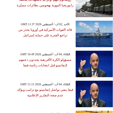
زابوريجيا النووية بهجومين بطائرات مسيّرة
GMT 11:37 2026 الأحد ,02 آب / أغسطس
قائد القوات الأميركية في أوروبا يحذر من
تراجع القدرة على حماية إسرائيل
GMT 16:49 2026 الثلاثاء ,04 آب / أغسطس
مسؤولو الكرة الأفريقية يجددون دعمهم
لإنفانتينو قبل انتخابات رئاسة فيفا
GMT 11:15 2026 الثلاثاء ,04 آب / أغسطس
فيفا ينفي تواصل إنفانتينو مع ترامب ويؤكد
عدم صحة التقارير الإعلامية