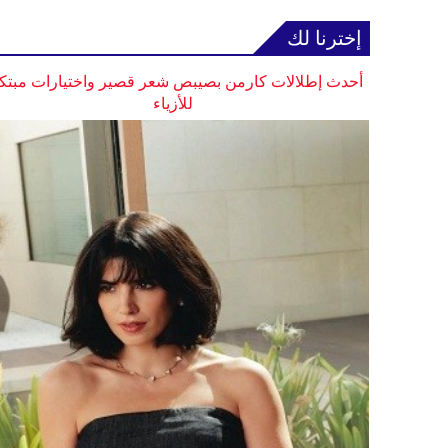
إخترنا لك
أحدث إطلالات كارمن بصيبص شعر قصير واختيارات مبتك
للأزياء