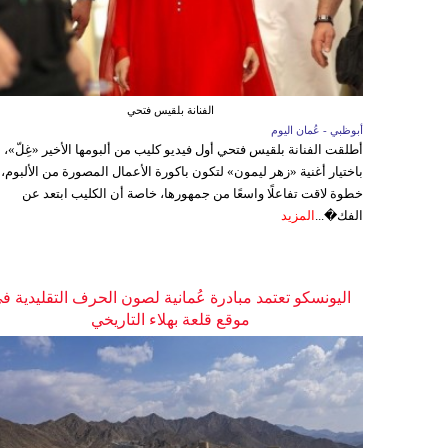
الفنانة بلقيس فتحي
أبوظبي - عُمان اليوم
أطلقت الفنانة بلقيس فتحي أول فيديو كليب من ألبومها الأخير «غِلّ»،
باختيار أغنية «زهر ليمون» لتكون باكورة الأعمال المصورة من الألبوم،
خطوة لاقت تفاعلًا واسعًا من جمهورها، خاصة أن الكليب ابتعد عن
الفك�...
المزيد
اليونسكو تعتمد مبادرة عُمانية لصون الحرف التقليدية ف
موقع قلعة بهلاء التاريخي