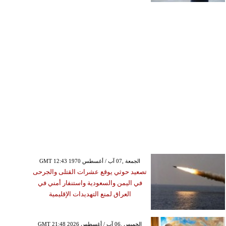
GMT 12:43 1970 الجمعة ,07 آب / أغسطس
تصعيد حوثي يوقع عشرات القتلى والجرحى
في اليمن والسعودية واستنفار أمني في
العراق لمنع التهديدات الإقليمية
GMT 21:48 2026 الخميس ,06 آب / أغسطس