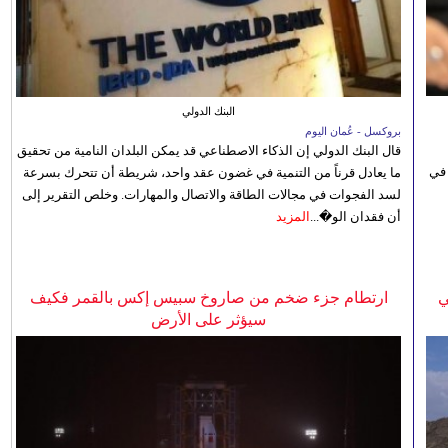
البنك الدولي
بروكسل - عُمان اليوم
قال البنك الدولي إن الذكاء الاصطناعي قد يمكن البلدان النامية من تحقيق
 في
ما يعادل قرناً من التنمية في غضون عقد واحد، شريطة أن تتحرك بسرعة
لسد الفجوات في مجالات الطاقة والاتصال والمهارات. وخلص التقرير إلى
أن فقدان الو�...
المزيد
ي
ارتطام جزء ضخم من صاروخ سبيس إكس بالقمر فكيف
سيؤثر على الأرض