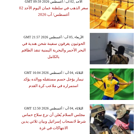
GMT 09:59 2026 الأحد ,02 آب / أغسطس
سعر الذهب في سلطنة عمان اليوم الأحد 02
أغسطس/ آب 2026
GMT 21:57 2026 الأربعاء ,05 آب / أغسطس
الحوثيون يغرقون سفينة شحن هندية في
البحر الأحمر والبحرية اليمنية تنقذ الطاقم
بالكامل
GMT 16:04 2026 الثلاثاء ,04 آب / أغسطس
نيمار يؤجل حسم مستقبله ووالده يؤكد
استمراره في ملاعب كرة القدم
GMT 12:50 2026 الثلاثاء ,04 آب / أغسطس
مجلس السلام يُعلن أن نزع سلاح حماس
شرط لانسحاب إسرائيل وبيان ثلاثي يدين
الانتهاكات في غزة