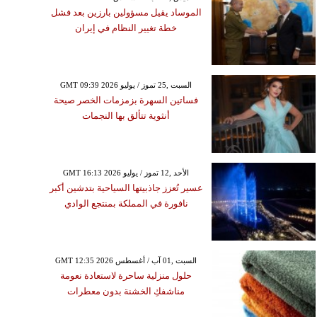
الموساد يقيل مسؤولين بارزين بعد فشل
خطة تغيير النظام في إيران
GMT 09:39 2026 السبت ,25 تموز / يوليو
فساتين السهرة بزمزمات الخصر صيحة
أنثوية تتألق بها النجمات
GMT 16:13 2026 الأحد ,12 تموز / يوليو
عسير تُعزز جاذبيتها السياحية بتدشين أكبر
نافورة في المملكة بمنتجع الوادي
GMT 12:35 2026 السبت ,01 آب / أغسطس
حلول منزلية ساحرة لاستعادة نعومة
مناشفكِ الخشنة بدون معطرات