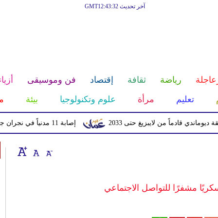
آخر تحديث GMT12:43:32
عاجلة
رياضة
ثقافة
إقتصاد
فن وموسيقى
أزياء
تعليم
مرأة
علوم وتكنولوجيا
بيئة
م
قادماً من لايبزيغ حتى 2033
إصابة 11 مدنياً في نجران جراء اعتداءات حوثية بالمقذوفات
كريًا مشفرًا للتواصل الاجتماعي