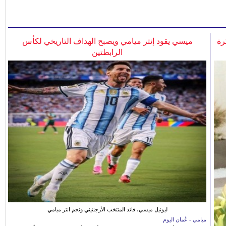
رة
ميسي يقود إنتر ميامي ويصبح الهداف التاريخي لكأس
الرابطتين
ليونيل ميسي، قائد المنتخب الأرجنتيني ونجم انتر ميامي
ميامي - عُمان اليوم