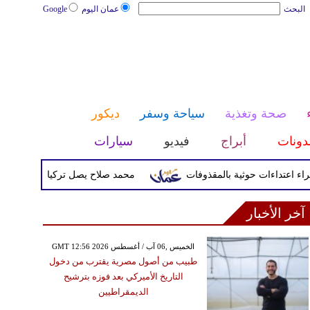
البحث
عمان اليوم
Google
صحة وتغذية
سياحة وسفر
ديكور
دونات
أبراج
فيديو
سيارات
محمد صلاح يصل تركيا الأربعاء لإتمام انت
آخر الأخبار
GMT 12:56 2026 الخميس ,06 آب / أغسطس
طبيب من أصول مصرية يقترب من دخول
التاريخ الأميركي بعد فوزه بترشيح
الديمقراطيين