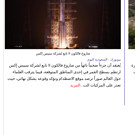
صاروخ فالكون 9 تابع لشركة سبيس إكس
نيويورك - السعودية اليوم
رة
يُعتقد أن جزءاً ضخماً تائهاً من صاروخ فالكون 9 تابع لشركة سبيس إكس
ارتطم بسطح القمر في إحدى المناطق المتوقعة، فيما يترقب العلماء
حول العالم صوراً ترصد موقع الاصطدام وتؤكد وقوعه بشكل نهائي، حيث
تعذر على المركبات الت...
المزيد