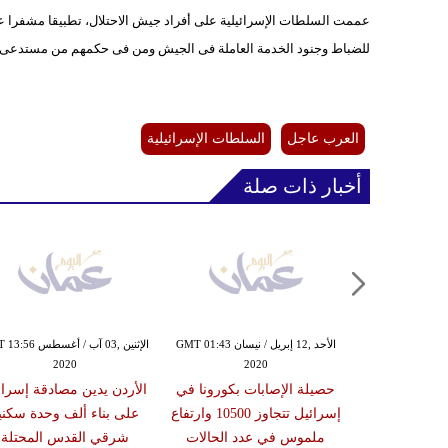
عممت السلطات الإسرائيلية على أفراد جيش الاحتلال، تطبيقا مشفرا على
للضباط وجنود الخدمة العاملة فى الجيش ومن فى حكمهم من مستدعى ا
العرب عاجل
السلطات الإسرائيلية
أخبار ذات صلة
الجمعة ,03 إبريل / نيسان GMT 20:59
الأحد ,12 إبريل / نيسان GMT 01:43
الإثنين ,03 آب / أغسط
2020
2020
20
د بالجيش لعزل
حصيلة الإصابات بكورونا في
الأردن يدين مصادقة إسرائ
ة بسبب انتشار
إسرائيل تتجاوز 10500 وارتفاع
على بناء ألف وحدة سكني
كورونا
ملموس في عدد الحالات
شرقي القدس المحتلة