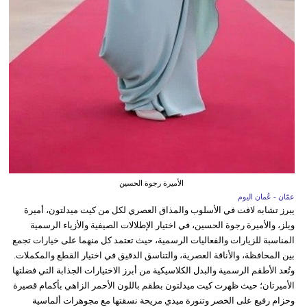
الأميرة رجوة الحسين
عمّان - عُمان اليوم
يبرز تشابه لافت في الأسلوب والمذاق العصري لكل من كيت ميدلتون، أميرة
ويلز، والأميرة رجوة الحسين، في اختيار الإطلالات الصيفية والأزياء الرسمية
المناسبة للزيارات والفعاليات الرسمية، حيث تعتمد كل منهما على خيارات تجمع
بين المحافظة، والأناقة العصرية، والتناسق الدقيق في اختيار القطع والمكملات.
وتُعد الأطقم الرسمية والبدل الكلاسيكية من أبرز الاختيارات الجذابة التي فضلتها
الأميرتان؛ حيث ظهرت كيت ميدلتون بطقم باللون الأحمر الزاهي بأكمام قصيرة
وحزام رفيع على الخصر وتنورة ميدي مريحة نسقتها مع مجوهرات ألماسية