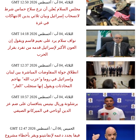
GMT 12:50 2026 الثلاثاء ,04 آب / أغسطس
مجلس السلام يُعلن أن نزع سلاح حماس شرط
لانسحاب إسرائيل وبيان ثلاثي يدين الانتهاكات
في غزة
GMT 14:18 2026 الثلاثاء ,04 آب / أغسطس
نواف سلام يرد على نعيم قاسم ويقول إن
العون الأكبر لإسرائيل قدمه من تفرد بقرار
الحرب
GMT 12:37 2026 الثلاثاء ,04 آب / أغسطس
انطلاق جولة المفاوضات المباشرة بين لبنان
وإسرائيل في روما و"حزب الله" يهاجم
المحادثات ويقول إنها ستجلب "العار"
GMT 10:57 2026 الثلاثاء ,04 آب / أغسطس
برشلونة وريال بيتيس يتنافسان على ضم عز
الدين أوناحي في الميركاتو الصيفي
GMT 12:47 2026 الخميس ,06 آب / أغسطس
فيفا يجدد دعمه لإنفانتينو ويقر بأخطاء مشروع