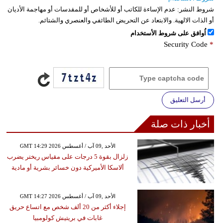
شروط النشر:
عدم الإساءة للكاتب أو للأشخاص أو للمقدسات أو مهاجمة الأديان
أو الذات الالهية. والابتعاد عن التحريض الطائفي والعنصري والشتائم.
اُوافق على شروط الأستخدام
Security Code
*
أرسل التعليق
أخبار ذات صلة
GMT 14:29 2026 الأحد ,09 آب / أغسطس
زلزال بقوة 5 درجات على مقياس ريختر يضرب
ألاسكا الأميركية دون خسائر بشرية أو مادية
GMT 14:27 2026 الأحد ,09 آب / أغسطس
إجلاء أكثر من 20 ألف شخص مع اتساع حريق
غابات في بريتيش كولومبيا