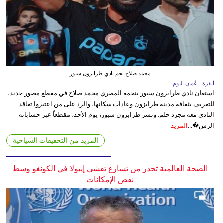
محمد صلاح نجم نادي طرابزون سبور
أنقرة - عُمان اليوم
استعان نادي طرابزون سبور بنجمه المصري محمد صلاح في مقطع مصور جديد،
للتعريف بثقافة مدينة طرابزون وعادات سكانها، والرد على من اعتبروا تعاقد
النادي معه مجرد حلم. ونشر طرابزون سبور، يوم الأحد، مقطعاً عبر حساباته
الرس�...
المزيد
المزيد من التحقيقات السياحية
الصحة العالمية تحذر من تسارع تفشي إيبولا في الكونغو وسط
نقص الإمكانات