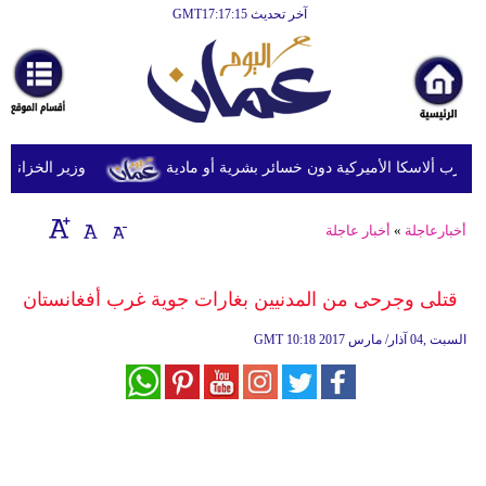
آخر تحديث GMT17:17:15
الرئيسية
أخبارعاجلة
رياضة
ثقافة
وزير الخزانة الأمري
إقتصاد
أخبارعاجلة
»
أخبار عاجلة
فن
وموسيقى
قتلى وجرحى من المدنيين بغارات جوية غرب أفغانستان
أزياء
10:18 2017 السبت ,04 آذار/ مارس
GMT
صحة
وتغذية
سياحة