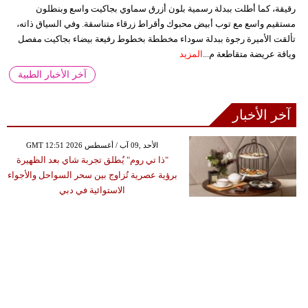
رقيقة، كما أطلت ببدلة رسمية بلون أزرق سماوي بجاكيت واسع وبنطلون
مستقيم واسع مع توب أبيض محبوك وأقراط زرقاء متناسقة. وفي السياق ذاته،
تألقت الأميرة رجوة ببدلة سوداء مخططة بخطوط رفيعة بيضاء بجاكيت مفصل
وياقة عريضة متقاطعة م...
المزيد
آخر الأخبار الطبية
آخر الأخبار
GMT 12:51 2026 الأحد ,09 آب / أغسطس
"ذا تي روم" يُطلق تجربة شاي بعد الظهيرة
برؤية عصرية تُزاوج بين سحر السواحل والأجواء
الاستوائية في دبي