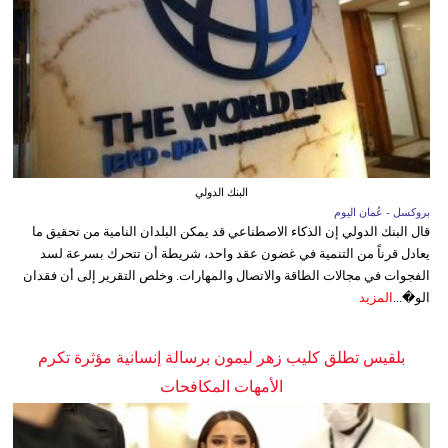
البنك الدولي
بروكسل - عُمان اليوم
قال البنك الدولي إن الذكاء الاصطناعي قد يمكن البلدان النامية من تحقيق ما
يعادل قرناً من التنمية في غضون عقد واحد، شريطة أن تتحرك بسرعة لسد
الفجوات في مجالات الطاقة والاتصال والمهارات. وخلص التقرير إلى أن فقدان
الو�...
المزيد
بلقيس تطلق كليب زهر ليمون برسالة إنسانية مؤثرة تكرم
الأمهات المكافحات