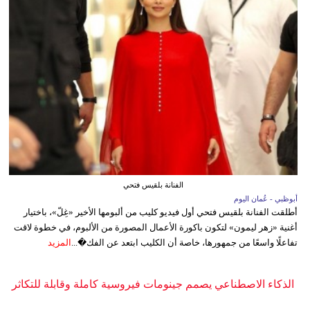
الفنانة بلقيس فتحي
أبوظبي - عُمان اليوم
أطلقت الفنانة بلقيس فتحي أول فيديو كليب من ألبومها الأخير «غِلّ»، باختيار
أغنية «زهر ليمون» لتكون باكورة الأعمال المصورة من الألبوم، في خطوة لاقت
تفاعلًا واسعًا من جمهورها، خاصة أن الكليب ابتعد عن الفك�...
المزيد
الذكاء الاصطناعي يصمم جينومات فيروسية كاملة وقابلة للتكاثر