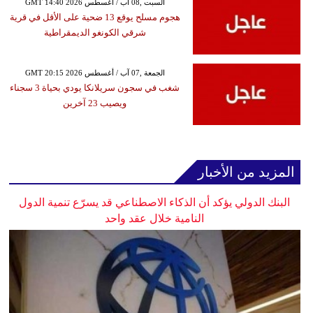
GMT 14:40 2026 السبت ,08 آب / أغسطس
هجوم مسلح يوقع 13 ضحية على الأقل في قرية
شرقي الكونغو الديمقراطية
GMT 20:15 2026 الجمعة ,07 آب / أغسطس
شغب في سجون سريلانكا يودي بحياة 3 سجناء
ويصيب 23 آخرين
المزيد من الأخبار
البنك الدولي يؤكد أن الذكاء الاصطناعي قد يسرّع تنمية الدول
النامية خلال عقد واحد