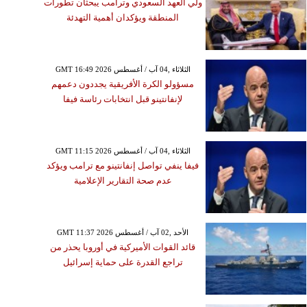
ولي العهد السعودي وترامب يبحثان تطورات
المنطقة ويؤكدان أهمية التهدئة
GMT 16:49 2026 الثلاثاء ,04 آب / أغسطس
مسؤولو الكرة الأفريقية يجددون دعمهم
لإنفانتينو قبل انتخابات رئاسة فيفا
GMT 11:15 2026 الثلاثاء ,04 آب / أغسطس
فيفا ينفي تواصل إنفانتينو مع ترامب ويؤكد
عدم صحة التقارير الإعلامية
GMT 11:37 2026 الأحد ,02 آب / أغسطس
قائد القوات الأميركية في أوروبا يحذر من
تراجع القدرة على حماية إسرائيل