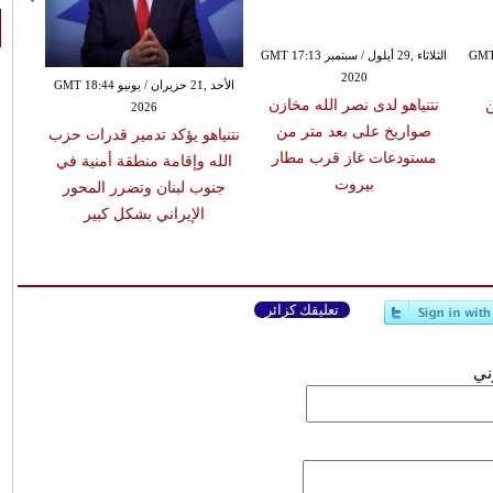
س GMT 18:13
الثلاثاء ,29 أيلول / سبتمبر GMT 17:13
2020
الأحد ,21 حزيران / يونيو GMT 18:44
ن
نتنياهو لدى نصر الله مخازن
2026
صواريخ على بعد متر من
نتنياهو يؤكد تدمير قدرات حزب
مستودعات غاز قرب مطار
الله وإقامة منطقة أمنية في
بيروت
جنوب لبنان وتضرر المحور
الإيراني بشكل كبير
تعليقك كزائر
وني