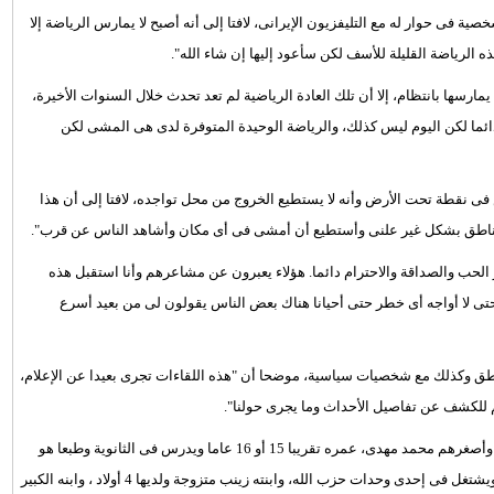
ية فى حوار له مع التليفزيون الإيرانى، لافتا إلى أنه أصبح لا يمارس الرياضة إلا
 الرياضة القليلة للأسف لكن سأعود إليها إن شاء الله".
مارسها بانتظام، إلا أن تلك العادة الرياضية لم تعد تحدث خلال السنوات الأخيرة،
ائما لكن اليوم ليس كذلك، والرياضة الوحيدة المتوفرة لدى هى المشى لكن
ش فى نقطة تحت الأرض وأنه لا يستطيع الخروج من محل تواجده، لافتا إلى أن هذا
المناطق بشكل غير علنى وأستطيع أن أمشى فى أى مكان وأشاهد الناس عن قرب".
 الحب والصداقة والاحترام دائما. هؤلاء يعبرون عن مشاعرهم وأنا استقبل هذه
تى لا أواجه أى خطر حتى أحيانا هناك بعض الناس يقولون لى من بعيد أسرع
طق وكذلك مع شخصيات سياسية، موضحا أن "هذه اللقاءات تجرى بعيدا عن الإعلام،
م للكشف عن تفاصيل الأحداث وما يجرى حولنا".
وحول أولاده كشف الأمين العام لحزب الله أن لديه 5 أولاد أحدهم شهيد، وأصغرهم محمد مهدى، عمره تقريبا 15 أو 16 عاما ويدرس فى الثانوية وطبعا هو
ليس متزوجا ويكمل دراسته، والأكبر منه محمد على متزوج ولديه ولدان ويشتغل فى إحدى وحدات حزب الله، وابنته زينب متزوجة ولديها 4 أولاد ، وابنه الكبير