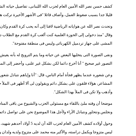
كشف حسن نصر الله الأمين العام لحزب الله اللبنانى، تفاصيل حياته الشخص
قليلا جدا بسبب ضغوط العمل، وأضاف قائلا "فى الأشهر الأخيرة تركت هذه
وتحدث نصر الله عن هواياته الرياضية لافتا إلى أنه يحب كرة القدم وكان ي
وقال "منذ دخولى إلى الحوزة العلمية كنت ألعب كرة القدم مع الطلاب د
المشى على جهاز تردميل الكهربائى وليس فى منطقة مفتوحة".
ونفى الصورة التى يتخليها البعض عن حياته وما يتم الترويج له بأنه يعي
التصور غير صحيح " أنا أخرج دائما لكن بشكل غير علنى، وأحضر إلى 
وعن شعوره عندما يظهر فجأة أمام الناس، قال: "أنا وإياهم نتبادل شعور
المشاعر، هؤلاء قلقون على بشكل دائم ويقولون لى ألا أظهر فى الملأ ح
وأذهب ولا تكن فى الملأ بهذا الشكل".
موضحا أن وقته ملئ باللقاء مع مسئولى الحزب والشيوخ من باقى المنا
ونجلس ونتحاور ونتبادل الآراء ولأجل هذا الموضوع نحن على تواصل دائ