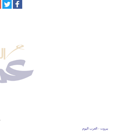
ح
بيروت - العرب اليوم