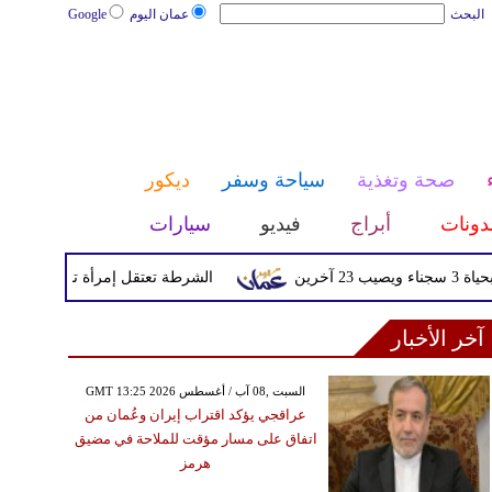
البحث
عمان اليوم
Google
صحة وتغذية
سياحة وسفر
ديكور
دونات
أبراج
فيديو
سيارات
الشرطة تعتقل إمرأة تم القبض عليها بعد
آخر الأخبار
GMT 13:25 2026 السبت ,08 آب / أغسطس
عراقجي يؤكد اقتراب إيران وعُمان من
اتفاق على مسار مؤقت للملاحة في مضيق
هرمز