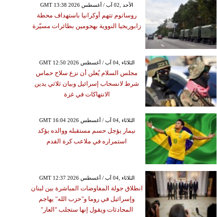
GMT 13:38 2026 الأحد ,02 آب / أغسطس
روساتوم تتهم أوكرانيا باستهداف محطة
زابوريجيا النووية بهجومين بطائرات مسيّرة
GMT 12:50 2026 الثلاثاء ,04 آب / أغسطس
مجلس السلام يُعلن أن نزع سلاح حماس
شرط لانسحاب إسرائيل وبيان ثلاثي يدين
الانتهاكات في غزة
GMT 16:04 2026 الثلاثاء ,04 آب / أغسطس
نيمار يؤجل حسم مستقبله ووالده يؤكد
استمراره في ملاعب كرة القدم
GMT 12:37 2026 الثلاثاء ,04 آب / أغسطس
انطلاق جولة المفاوضات المباشرة بين لبنان
وإسرائيل في روما و"حزب الله" يهاجم
المحادثات ويقول إنها ستجلب "العار"