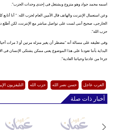
اسمه محمد جواد وهو متزوج ويشتغل فى إحدى وحدات الحزب".
وعن استعمال الإنترنت والهاتف قال الأمين العام لحزب الله: " أنا أتابع
الخارجى، صحيح أننى لست على تواصل مباشر مع الإنترنت، لكن أطلع دائ
حزب الله".
وفى تعليقه على مس
البداية بأننا تعودنا على هذا الموضوع يعنى ممكن يشتكى الإنسان فى الأ
جزءا من عادتنا وحياتنا العادية".
العرب عاجل
حسن نصر الله
حزب الله
التليفزيون الإي
أخبار ذات صلة