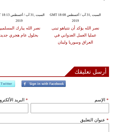
السبت ,31 آب / أغسطس GMT 18:05
السبت ,31 آب / أغسطس GMT 18:08
السبت ,31 آب / أغسط
2019
2019
20
أنة ليس لدينا
نصر الله يؤكد أن نتنياهو تبنى
نصر الله يبارك المسلمي
الدقيقة ولكننا
عمليا العمل العدواني في
بحلول عام هجري جديد
كفي منها
العراق وسوريا ولبنان
أرسل تعليقك
*
الإسم
*
البريد الألكتر
*
عنوان التعليق