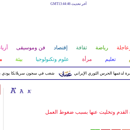
آخر تحديث GMT13:44:46
عاجلة
رياضة
ثقافة
إقتصاد
فن وموسيقى
أزياء
تعليم
مرأة
علوم وتكنولوجيا
بيئة
م
ا الحرس الثوري الإيراني
شغب في سجون سريلانكا يودي بحياة 3 سجناء ويصيب 23 آخرين
القدم وتخليت عنها بسبب ضغوط العمل