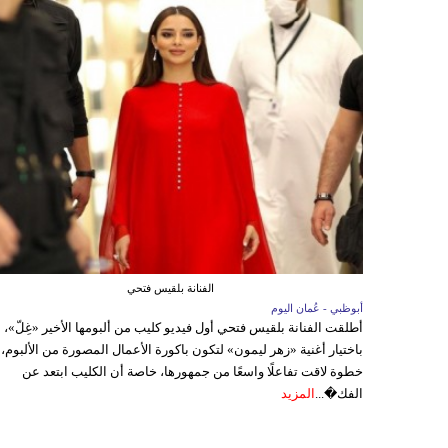
الفنانة بلقيس فتحي
أبوظبي - عُمان اليوم
أطلقت الفنانة بلقيس فتحي أول فيديو كليب من ألبومها الأخير «غِلّ»،
باختيار أغنية «زهر ليمون» لتكون باكورة الأعمال المصورة من الألبوم،
خطوة لاقت تفاعلًا واسعًا من جمهورها، خاصة أن الكليب ابتعد عن
الفك�...
المزيد