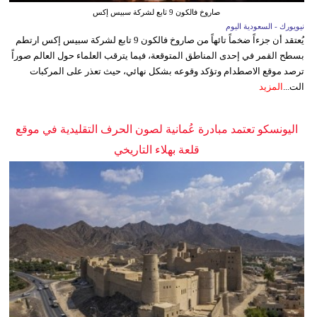
صاروخ فالكون 9 تابع لشركة سبيس إكس
نيويورك - السعودية اليوم
يُعتقد أن جزءاً ضخماً تائهاً من صاروخ فالكون 9 تابع لشركة سبيس إكس ارتطم
بسطح القمر في إحدى المناطق المتوقعة، فيما يترقب العلماء حول العالم صوراً
ترصد موقع الاصطدام وتؤكد وقوعه بشكل نهائي، حيث تعذر على المركبات
الت...
المزيد
اليونسكو تعتمد مبادرة عُمانية لصون الحرف التقليدية في موقع
قلعة بهلاء التاريخي