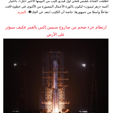
أطلقت الفنانة بلقيس فتحي أول فيديو كليب من ألبومها الأخير «غِلّ»، باختيار
أغنية «زهر ليمون» لتكون باكورة الأعمال المصورة من الألبوم، في خطوة لاقت
تفاعلًا واسعًا من جمهورها، خاصة أن الكليب ابتعد عن الفك�...
المزيد
ارتطام جزء ضخم من صاروخ سبيس إكس بالقمر فكيف سيؤثر
على الأرض