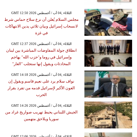
GMT 12:50 2026 الثلاثاء ,04 آب / أغسطس
مجلس السلام يُعلن أن نزع سلاح حماس شرط
لانسحاب إسرائيل وبيان ثلاثي يدين الانتهاكات
في غزة
GMT 12:37 2026 الثلاثاء ,04 آب / أغسطس
انطلاق جولة المفاوضات المباشرة بين لبنان
وإسرائيل في روما و"حزب الله" يهاجم
المحادثات ويقول إنها ستجلب "العار"
GMT 14:18 2026 الثلاثاء ,04 آب / أغسطس
نواف سلام يرد على نعيم قاسم ويقول إن
العون الأكبر لإسرائيل قدمه من تفرد بقرار
الحرب
GMT 14:26 2026 الثلاثاء ,04 آب / أغسطس
الجيش اللبناني يحبط تهريب صواريخ غراد من
سوريا ويلاحق متهمين
GMT 12:06 2026 الثلاثاء ,04 آب / أغسطس