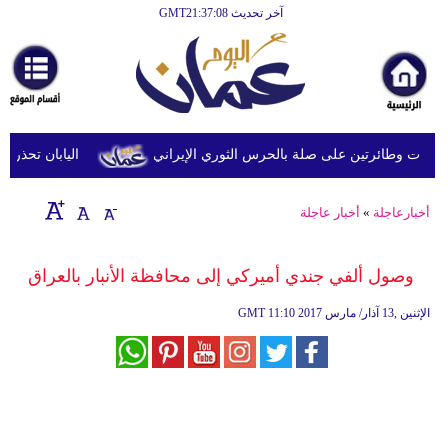
آخر تحديث GMT21:37:08
الرئيسية
أخبارعاجلة
رياضة
ثقافة
 وطائرتين على صلة بالحرس الثوري الإيراني
اليابان تحذر من ا
إقتصاد
أخبارعاجلة
»
أخبار عاجلة
فن
وموسيقى
وصول ألفي جندي أميركي إلى محافظة الأنبار بالعراق
أزياء
11:10 2017 الإثنين ,13 آذار/ مارس
GMT
صحة
وتغذية
سياحة