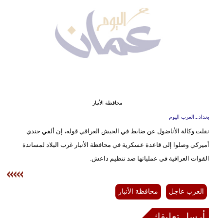
وسفر
ديكور
أخبار
إعلام
تعليم
محافظة الأنبار
مرأة
بغداد ـ العرب اليوم
نقلت وكالة الأناضول عن ضابط في الجيش العراقي قوله، إن ألفي جندي
علوم
أميركي وصلوا إلى قاعدة عسكرية في محافظة الأنبار غرب البلاد لمساندة
وتكنولوجيا
القوات العراقية في عملياتها ضد تنظيم داعش.
بيئة
مدوَّنات
العرب عاجل
محافظة الأنبار
أبراج
أرسل تعليقك