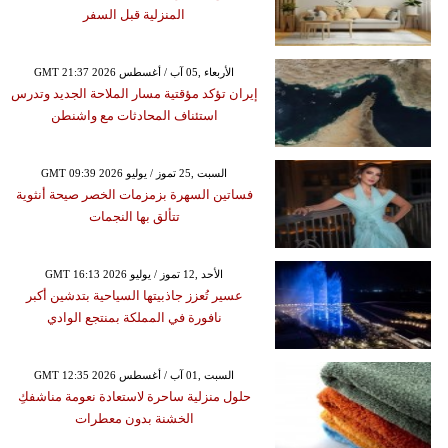
المنزلية قبل السفر
GMT 21:37 2026 الأربعاء ,05 آب / أغسطس
إيران تؤكد مؤقتية مسار الملاحة الجديد وتدرس
استئناف المحادثات مع واشنطن
GMT 09:39 2026 السبت ,25 تموز / يوليو
فساتين السهرة بزمزمات الخصر صيحة أنثوية
تتألق بها النجمات
GMT 16:13 2026 الأحد ,12 تموز / يوليو
عسير تُعزز جاذبيتها السياحية بتدشين أكبر
نافورة في المملكة بمنتجع الوادي
GMT 12:35 2026 السبت ,01 آب / أغسطس
حلول منزلية ساحرة لاستعادة نعومة مناشفكِ
الخشنة بدون معطرات