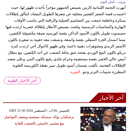
بيروت - عُمان اليوم
أبهرت النجمة اللبنانية كارمن بصيبص الجمهور مؤخراً بأحدث ظهور لها، حيث
اعتمدت قصة الشعر القصير متخلية عن شعرها الطويل المعتاد، لتتألق بإطلالات
مبتكرة وخاطفة جمعت بين التصاميم العملية والراقية التي تناسب الأوقات
النهارية والمناسبات الرسمية. ولفتت بصيبص الأنظار بإطلالة عصرية ارتدت فيها
جمبسوت طويل باللون الأسود الداكن بقصة كورسيه ضيقة مكشوفة الكتفين،
بينما انسدل الجزء السفلي بقصة واسعة، ونسقت معه حقيبة يد صغيرة باللون
الأصفر الزبدي ومجوهرات ذهبية ناعمة. وفي ظهور كاجوال آخر، ارتدت كنزة
تريكو باللون البيج الوردي بفتحة عنق مائلة كشفت عن أحد الكتفين، مع بنطال
أبيض عالي الخصر بقصة مستقيمة وحزام جلدي رفيع باللون البني. وعلى صعيد
الإطلالات الفخمة، تألقت بفستان أسود طويل تميز بقصّة الكورسيه العلوية
المطرزة بحبيبات الترتر وتنو...
المزيد
آخر الأخبار الطبية
آخر الأخبار
GMT 21:30 2026 الخميس ,06 آب / أغسطس
بزشكيان يؤكد تمسكه بمنصبه ويصف التواصل
مع مجتبى خامنئي بالصعب للغاية