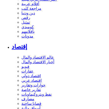
أفلام عربية
مراجعة كتب
دين ودنيا
رقص
تمثيل
كوميدي
بأقلامهم
مدونات
إقتصاد
عالم الاقتصاد والمال
أخبار الاقتصاد والمال
فيديو
عقارات
اقتصاد دولي
اقتصاد عربي
حوارات وتقارير
تقارير خاصة
نفط وبتروكيماويات
مصارف
قضايا ساخنة
أسواق مالية