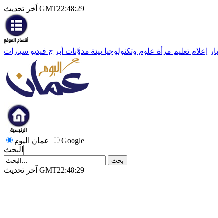
آخر تحديث GMT22:48:29
ار
إعلام
تعليم
مرأة
علوم وتكنولوجيا
بيئة
مدوَّنات
أبراج
فيديو
سيارات
Google
عمان اليوم
البحث
آخر تحديث GMT22:48:29