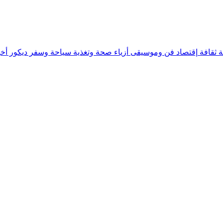
ة
ثقافة
إقتصاد
فن وموسيقى
أزياء
صحة وتغذية
سياحة وسفر
ديكور
أخب