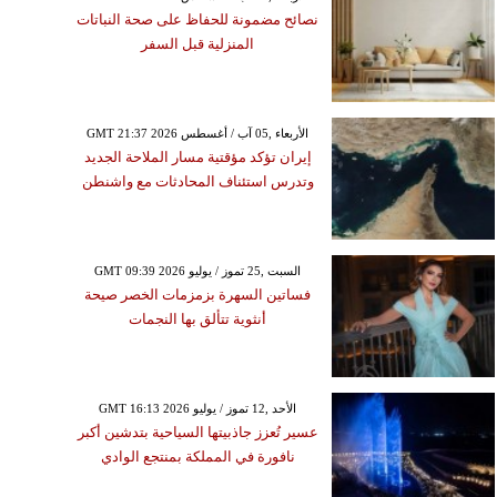
نصائح مضمونة للحفاظ على صحة النباتات
المنزلية قبل السفر
GMT 21:37 2026 الأربعاء ,05 آب / أغسطس
إيران تؤكد مؤقتية مسار الملاحة الجديد
وتدرس استئناف المحادثات مع واشنطن
GMT 09:39 2026 السبت ,25 تموز / يوليو
فساتين السهرة بزمزمات الخصر صيحة
أنثوية تتألق بها النجمات
GMT 16:13 2026 الأحد ,12 تموز / يوليو
عسير تُعزز جاذبيتها السياحية بتدشين أكبر
نافورة في المملكة بمنتجع الوادي