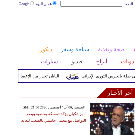
البحث
عمان اليوم
Google
صحة وتغذية
سياحة وسفر
ديكور
دونات
أبراج
فيديو
سيارات
حرس الثوري الإيراني
اليابان تحذر من الإعصار دولفين ورياح عاتي
آخر الأخبار
GMT 21:30 2026 الخميس ,06 آب / أغسطس
بزشكيان يؤكد تمسكه بمنصبه ويصف
التواصل مع مجتبى خامنئي بالصعب للغاية