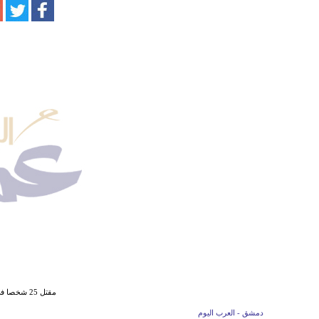
مقتل 25 شخصا في حصيلة أولية للهجوم الانتحاري
دمشق - العرب اليوم