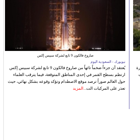
صاروخ فالكون 9 تابع لشركة سبيس إكس
نيويورك - السعودية اليوم
رة
يُعتقد أن جزءاً ضخماً تائهاً من صاروخ فالكون 9 تابع لشركة سبيس إكس
ارتطم بسطح القمر في إحدى المناطق المتوقعة، فيما يترقب العلماء
حول العالم صوراً ترصد موقع الاصطدام وتؤكد وقوعه بشكل نهائي، حيث
تعذر على المركبات الت...
المزيد