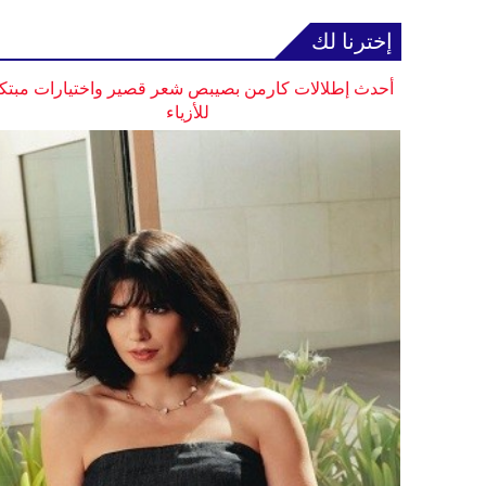
إخترنا لك
أحدث إطلالات كارمن بصيبص شعر قصير واختيارات مبتك
للأزياء