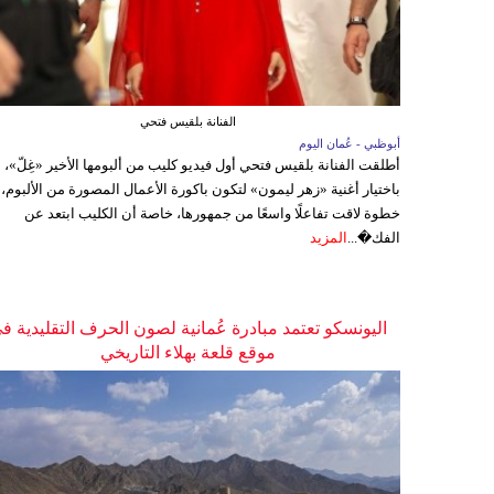
الفنانة بلقيس فتحي
أبوظبي - عُمان اليوم
أطلقت الفنانة بلقيس فتحي أول فيديو كليب من ألبومها الأخير «غِلّ»،
باختيار أغنية «زهر ليمون» لتكون باكورة الأعمال المصورة من الألبوم،
خطوة لاقت تفاعلًا واسعًا من جمهورها، خاصة أن الكليب ابتعد عن
الفك�...
المزيد
اليونسكو تعتمد مبادرة عُمانية لصون الحرف التقليدية ف
موقع قلعة بهلاء التاريخي