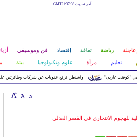
آخر تحديث GMT21:37:08
عاجلة
رياضة
ثقافة
إقتصاد
فن وموسيقى
أزياء
تعليم
مرأة
علوم وتكنولوجيا
بيئة
م
نت غاردن"
واشنطن ترفع عقوبات عن شركات وطائرتين على صلة بال