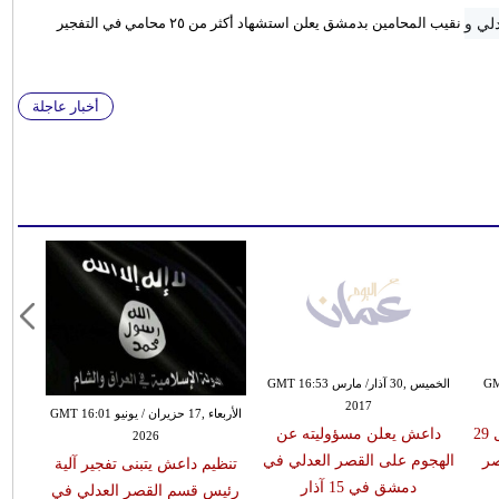
نقيب المحامين بدمشق يعلن استشهاد أكثر من ٢٥ محامي في التفجير
أخبار عاجلة
GMT 14:4
الخميس ,30 آذار/ مارس GMT 16:53
2017
الأربعاء ,17 حزيران / يونيو GMT 16:01
المرصد السوري يعلن مقتل 29
داعش يعلن مسؤوليته عن
2026
صر
الهجوم على القصر العدلي في
تنظيم داعش يتبنى تفجير آلية
دمشق في 15 آذار
رئيس قسم القصر العدلي في