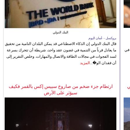
البنك الدولي
بروكسل - عُمان اليوم
قال البنك الدولي إن الذكاء الاصطناعي قد يمكن البلدان النامية من تحقيق
 في
ما يعادل قرناً من التنمية في غضون عقد واحد، شريطة أن تتحرك بسرعة
لسد الفجوات في مجالات الطاقة والاتصال والمهارات. وخلص التقرير إلى
أن فقدان الو�...
المزيد
ي
ارتطام جزء ضخم من صاروخ سبيس إكس بالقمر فكيف
سيؤثر على الأرض