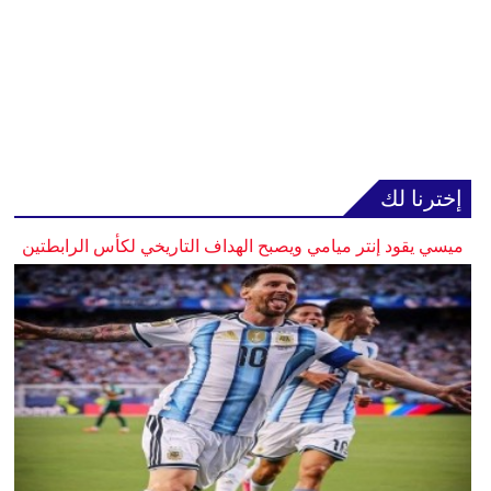
إخترنا لك
ميسي يقود إنتر ميامي ويصبح الهداف التاريخي لكأس الرابطتين