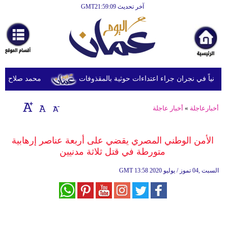
آخر تحديث GMT21:59:09
الرئيسية
أخبارعاجلة
رياضة
ثقافة
محمد صلاح يصل ترك
إقتصاد
أخبارعاجلة
»
أخبار عاجلة
فن
وموسيقى
الأمن الوطني المصري يقضي على أربعة عناصر إرهابية
متورطة في قتل ثلاثة مدنيين
أزياء
13:58 2020 السبت ,04 تموز / يوليو
GMT
صحة
وتغذية
سياحة