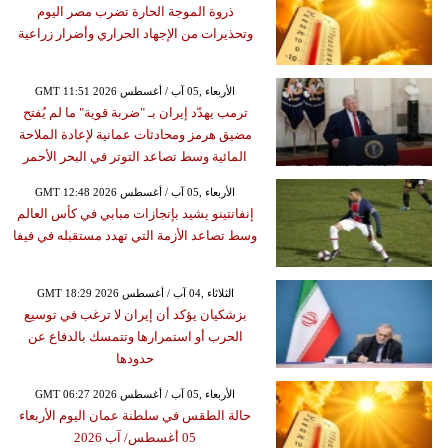
ذروة الموجة الحارة تضرب مصر اليوم
وتحذيرات من الإجهاد الحراري وأضرار زراعية
GMT 11:51 2026 الأربعاء ,05 آب / أغسطس
ترمب يهدّد إيران بـ "ضربة قوية" ما لم يُفتح
مضيق هرمز ومحادثات عمانية لإعادة الملاحة
المائية وسط تصاعد التوتر في البحر الأحمر
GMT 12:48 2026 الأربعاء ,05 آب / أغسطس
إنفانتينو يشيد بإنجازات مبابي في كأس العالم
وسط تصاعد الأزمة التي تهدد مستقبله في فيفا
GMT 18:29 2026 الثلاثاء ,04 آب / أغسطس
بزشكيان يؤكد أن إيران لا ترغب في توسيع
الحرب أو استمرارها وتتمسك بالدفاع عن
حدودها
GMT 06:27 2026 الأربعاء ,05 آب / أغسطس
حالة الطقس في سلطنة عمان اليوم الأربعاء
05 أغسطس/ آب 2026