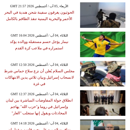
GMT 21:57 2026 الأربعاء ,05 آب / أغسطس
الحوثيون يغرقون سفينة شحن هندية في البحر
الأحمر والبحرية اليمنية تنقذ الطاقم بالكامل
GMT 16:04 2026 الثلاثاء ,04 آب / أغسطس
نيمار يؤجل حسم مستقبله ووالده يؤكد
استمراره في ملاعب كرة القدم
GMT 12:50 2026 الثلاثاء ,04 آب / أغسطس
مجلس السلام يُعلن أن نزع سلاح حماس شرط
لانسحاب إسرائيل وبيان ثلاثي يدين الانتهاكات
في غزة
GMT 12:37 2026 الثلاثاء ,04 آب / أغسطس
انطلاق جولة المفاوضات المباشرة بين لبنان
وإسرائيل في روما و"حزب الله" يهاجم
المحادثات ويقول إنها ستجلب "العار"
GMT 14:18 2026 الثلاثاء ,04 آب / أغسطس
نواف سلام يرد على نعيم قاسم ويقول إن