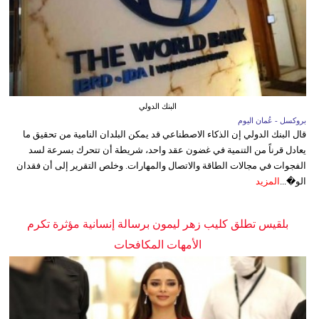
البنك الدولي
بروكسل - عُمان اليوم
قال البنك الدولي إن الذكاء الاصطناعي قد يمكن البلدان النامية من تحقيق ما
يعادل قرناً من التنمية في غضون عقد واحد، شريطة أن تتحرك بسرعة لسد
الفجوات في مجالات الطاقة والاتصال والمهارات. وخلص التقرير إلى أن فقدان
الو�...
المزيد
بلقيس تطلق كليب زهر ليمون برسالة إنسانية مؤثرة تكرم
الأمهات المكافحات