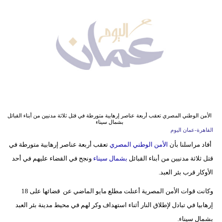
وسفر
ديكور
أخبار
إعلام
تعليم
مرأة
الأمن الوطني المصري تعقب أربعة عناصر إرهابية متورطة في قتل ثلاثة مدنيين من أبناء القبائل
بشمال سيناء
القاهرة-عمان اليوم
علوم
أفاد مراسلنا بأن
الأمن الوطني المصري
تعقب أربعة عناصر إرهابية متورطة في
وتكنولوجيا
قتل ثلاثة مدنيين من أبناء القبائل
بشمال سيناء
ونجح في القضاء عليهم في أحد
بيئة
الأوكار قرب بئر العبد.
وكانت قوات الأمن المصرية أعنلت مطلع مايو الماضي عن قضائها على 18
مدوَّنات
إرهابيا في تبادل لإطلاق النار أثناء استهداف وكر لهم في محيط مدينة بئر العبد
أبراج
بشمال سيناء.