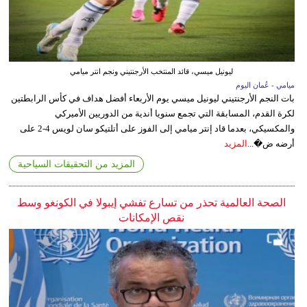
ليونيل ميسي، قائد المنتخب الأرجنتيني ونجم انتر ميامي
ميامي - عُمان اليوم
بات النجم الأرجنتيني ليونيل ميسي يوم الأربعاء أفضل هداف في كأس الرابطتين
لكرة القدم، المسابقة التي تجمع سنويا أندية من الدوريين الأميركي
والمكسيكي، بعدما قاد إنتر ميامي إلى الفوز على أتلتيكو سان لويس 4-2 على
أرضه ض�...
المزيد
المزيد من التحقيقات السياحية
الصحة العالمية تحذر من تسارع تفشي إيبولا في الكونغو وسط
نقص الإمكانات