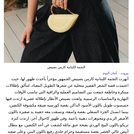
النجمة اللبنانية كارمن بصيبص
بيروت - عُمان اليوم
أبهرت النجمة اللبنانية كارمن بصيبص الجمهور مؤخراً بأحدث ظهور لها، حيث
اعتمدت قصة الشعر القصير متخلية عن شعرها الطويل المعتاد، لتتألق بإطلالات
مبتكرة وخاطفة جمعت بين التصاميم العملية والراقية التي تناسب الأوقات
النهارية والمناسبات الرسمية. ولفتت بصيبص الأنظار بإطلالة عصرية ارتدت فيها
جمبسوت طويل باللون الأسود الداكن بقصة كورسيه ضيقة مكشوفة الكتفين،
بينما انسدل الجزء السفلي بقصة واسعة، ونسقت معه حقيبة يد صغيرة باللون
الأصفر الزبدي ومجوهرات ذهبية ناعمة. وفي ظهور كاجوال آخر، ارتدت كنزة
تريكو باللون البيج الوردي بفتحة عنق مائلة كشفت عن أحد الكتفين، مع بنطال
أبيض عالي الخصر بقصة مستقيمة وحزام جلدي رفيع باللون البني. وعلى صعيد