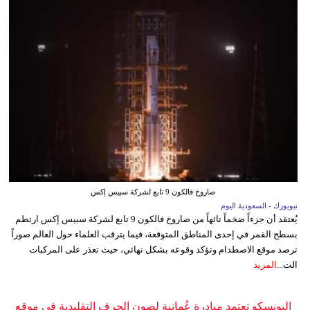
صاروخ فالكون 9 تابع لشركة سبيس إكس
نيويورك - السعودية اليوم
يُعتقد أن جزءاً ضخماً تائهاً من صاروخ فالكون 9 تابع لشركة سبيس إكس ارتطم
بسطح القمر في إحدى المناطق المتوقعة، فيما يترقب العلماء حول العالم صوراً
ترصد موقع الاصطدام وتؤكد وقوعه بشكل نهائي، حيث تعذر على المركبات
الت...
المزيد
اليونسكو تعتمد مبادرة عُمانية لصون الحرف التقليدية في موقع