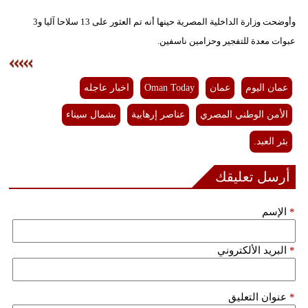
فيديو
وأوضحت وزارة الداخلية المصرية حينها أنه تم العثور على 13 سلاحا آليا و3
عبوات معدة للتفجير وحزامين ناسفين.
سيارات
عمان اليوم
عمان
Oman Today
اخبار عاجله
الأمن الوطني المصري
عناصر إرهابية
بشمال سيناء
بئر العبد.
أرسل تعليقك
*
الإسم
*
البريد الألكتروني
*
عنوان التعليق