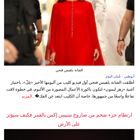
الفنانة بلقيس فتحي
أبوظبي - عُمان اليوم
أطلقت الفنانة بلقيس فتحي أول فيديو كليب من ألبومها الأخير «غِلّ»، باختيار
أغنية «زهر ليمون» لتكون باكورة الأعمال المصورة من الألبوم، في خطوة لاقت
تفاعلًا واسعًا من جمهورها، خاصة أن الكليب ابتعد عن الفك�...
المزيد
ارتطام جزء ضخم من صاروخ سبيس إكس بالقمر فكيف سيؤثر
على الأرض