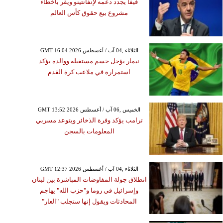
فيفا يجدد دعمه لإنفانتينو ويقر بأخطاء
مشروع بيع حقوق كأس العالم
GMT 16:04 2026 الثلاثاء ,04 آب / أغسطس
نيمار يؤجل حسم مستقبله ووالده يؤكد
استمراره في ملاعب كرة القدم
GMT 13:52 2026 الخميس ,06 آب / أغسطس
ترامب يؤكد وفرة الذخائر ويتوعد مسربي
المعلومات بالسجن
GMT 12:37 2026 الثلاثاء ,04 آب / أغسطس
انطلاق جولة المفاوضات المباشرة بين لبنان
وإسرائيل في روما و"حزب الله" يهاجم
المحادثات ويقول إنها ستجلب "العار"