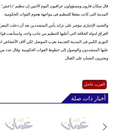
قال سكان فارون ومسؤولون عراقيون اليوم الاثنين إن تنظيم "داعش" ي
المدينة التى كانت معقلا للتنظيم فى مواجهة هجوم القوات الحكومية.
والتجنيد الإجبارى مؤشر على تزايد يأس المتشددين بعد أن دخلت المعر
العراق لدولة الخلافة التى أعلنها التنظيم من جانب واحد، واستأنفت قو
النورى الكبير فى المدينة القديمة بغرب الموصل. لكن آلاف الأشخاص ا
عليها المتشددون والوصول إلى خطوط القوات الحكومية. وقال عدد من 
ويجبرون الشبان على القتال.
العرب عاجل
أخبار ذات صلة