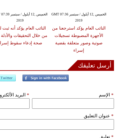
الخميس ,12 أيلول / سبتمبر GMT 07:34
الخميس ,12 أيلول / سبتمبر GMT 07:36
الخميس ,12 أيلول / س
2019
2019
20
 إسراء توفيت
النائب العام يؤكد استرجعنا من
النائب العام يؤكد أنه ثبت لد
التنفس نتيجة
الأجهزة المضبوطة تسجيلات
من خلال التحقيقات والأدلة 
ابات متعددة
صوتية وصور متعلقة بقضية
صحة إدعاء سقوط إسراء
إسراء
أرسل تعليقك
*
الإسم
*
البريد الألكتر
*
عنوان التعليق
*
تعليق