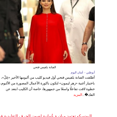
الفنانة بلقيس فتحي
أبوظبي - عُمان اليوم
أطلقت الفنانة بلقيس فتحي أول فيديو كليب من ألبومها الأخير «غِلّ»،
باختيار أغنية «زهر ليمون» لتكون باكورة الأعمال المصورة من الألبوم،
خطوة لاقت تفاعلًا واسعًا من جمهورها، خاصة أن الكليب ابتعد عن
الفك�...
المزيد
اليونسكو تعتمد مبادرة عُمانية لصون الحرف التقليدية ف