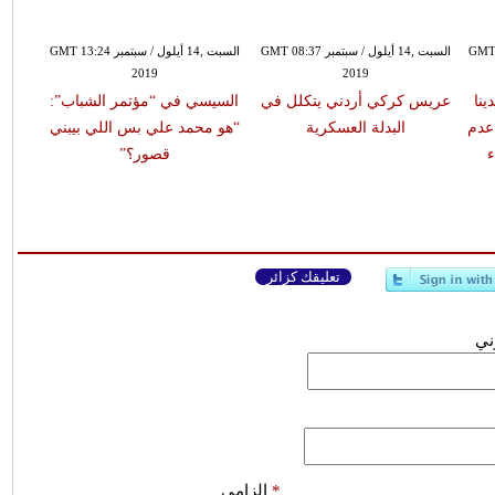
بتمبر GMT 07:39
السبت ,14 أيلول / سبتمبر GMT 08:37
السبت ,14 أيلول / سبتمبر GMT 13:24
2019
2019
ينا
عريس كركي أردني يتكلل في
السيسي في “مؤتمر الشباب”:
عدم
البدلة العسكرية
“هو محمد علي بس اللي بيبني
قصور؟”
تعليقك كزائر
وني
*
إلزامي