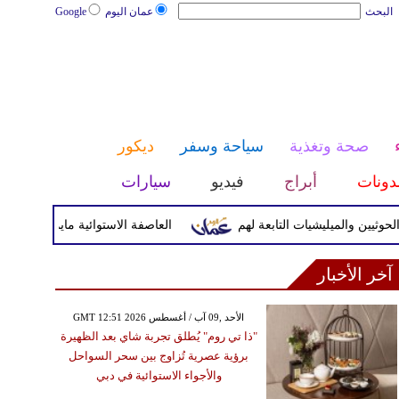
البحث
عمان اليوم
Google
صحة وتغذية
سياحة وسفر
ديكور
دونات
أبراج
فيديو
سيارات
والميليشيات التابعة لهم
العاصفة الاستوائية مايماي تضرب اليابسة
آخر الأخبار
GMT 12:51 2026 الأحد ,09 آب / أغسطس
"ذا تي روم" يُطلق تجربة شاي بعد الظهيرة
برؤية عصرية تُزاوج بين سحر السواحل
والأجواء الاستوائية في دبي