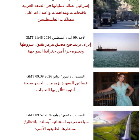
إسرائيل تصعّد عملياتها في الضفة الغربية
باقتحامات ومداهمات واعتداءات على
ممتلكات الفلسطينيين
GMT 11:48 2026 الأحد ,09 آب / أغسطس
إيران تربط فتح مضيق هرمز بقبول شروطها
وتعتبره جزءاً من جغرافيا المواجهة
GMT 09:39 2026 السبت ,25 تموز / يوليو
فساتين السهرة بزمزمات الخصر صيحة
أنثوية تتألق بها النجمات
GMT 09:57 2026 السبت ,25 تموز / يوليو
سياحة صيفية استثنائية آيسلندا بانتظاركِ
بمناظرها الطبيعية الآسرة