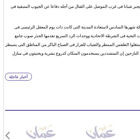
جبر شبانا فى غرب الموصل على القتال من أجله دفاعا عن الجيوب المتبقية فى
كة شهرها السادس لاستعادة المدينة التى كانت ذات يوم المعقل الرئيسى فى
ات النخبة فى الشرطة الاتحادية ووحدات الرد السريع تقدمها الحذر صوب جامع
ستغلوا الطقس الممطر والضباب للفرار فى الصباح الباكر من المناطق التى يسيطر
النازحين إن المتشددين يستخدمون السكان كدروع بشرية ويختبئون فى منازل
أخبار عاجلة