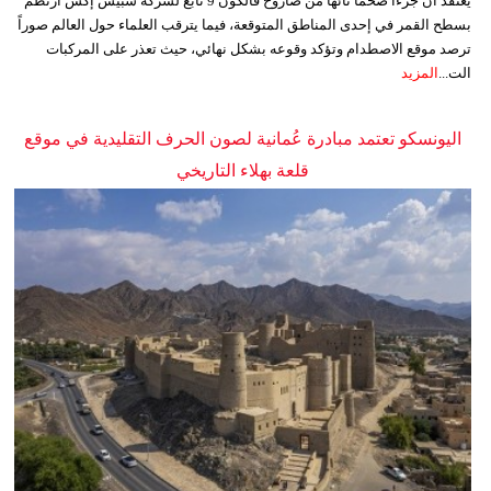
يُعتقد أن جزءاً ضخماً تائهاً من صاروخ فالكون 9 تابع لشركة سبيس إكس ارتطم
بسطح القمر في إحدى المناطق المتوقعة، فيما يترقب العلماء حول العالم صوراً
ترصد موقع الاصطدام وتؤكد وقوعه بشكل نهائي، حيث تعذر على المركبات
الت...
المزيد
اليونسكو تعتمد مبادرة عُمانية لصون الحرف التقليدية في موقع
قلعة بهلاء التاريخي