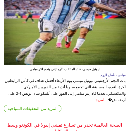
ليونيل ميسي، قائد المنتخب الأرجنتيني ونجم انتر ميامي
ميامي - عُمان اليوم
بات النجم الأرجنتيني ليونيل ميسي يوم الأربعاء أفضل هداف في كأس الرابطتين
لكرة القدم، المسابقة التي تجمع سنويا أندية من الدوريين الأميركي
والمكسيكي، بعدما قاد إنتر ميامي إلى الفوز على أتلتيكو سان لويس 4-2 على
أرضه ض�...
المزيد
المزيد من التحقيقات السياحية
الصحة العالمية تحذر من تسارع تفشي إيبولا في الكونغو وسط