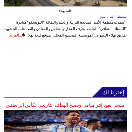
قلعة بهلاء
مسقط - عُمان اليوم
اعتمدت منظمة الأمم المتحدة للتربية والعلم والثقافة "اليونسكو" مبادرة
"الممتلك الثقافي" الخاصة بحرف الفخار والنحاس والمعادن والصناعات الخشبية
لفريق بهلاء التطوعي لمؤسسة المجتمع المحلي بموقع قلعة بهلاء �...
المزيد
إخترنا لك
ميسي يقود إنتر ميامي ويصبح الهداف التاريخي لكأس الرابطتين