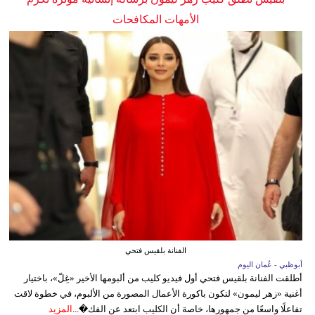
الأمهات المكافحات
الفنانة بلقيس فتحي
أبوظبي - عُمان اليوم
أطلقت الفنانة بلقيس فتحي أول فيديو كليب من ألبومها الأخير «غِلّ»، باختيار
أغنية «زهر ليمون» لتكون باكورة الأعمال المصورة من الألبوم، في خطوة لاقت
تفاعلًا واسعًا من جمهورها، خاصة أن الكليب ابتعد عن الفك�...
المزيد