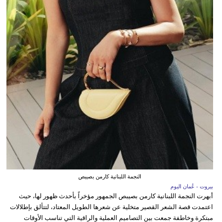
النجمة اللبنانية كارمن بصيبص
بيروت - عُمان اليوم
أبهرت النجمة اللبنانية كارمن بصيبص الجمهور مؤخراً بأحدث ظهور لها، حيث
اعتمدت قصة الشعر القصير متخلية عن شعرها الطويل المعتاد، لتتألق بإطلالات
مبتكرة وخاطفة جمعت بين التصاميم العملية والراقية التي تناسب الأوقات