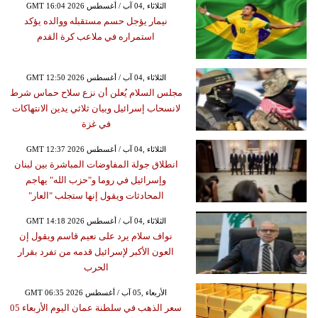
GMT 16:04 2026 الثلاثاء ,04 آب / أغسطس
نيمار يؤجل حسم مستقبله ووالده يؤكد
استمراره في ملاعب كرة القدم
GMT 12:50 2026 الثلاثاء ,04 آب / أغسطس
مجلس السلام يُعلن أن نزع سلاح حماس شرط
لانسحاب إسرائيل وبيان ثلاثي يدين الانتهاكات
في غزة
GMT 12:37 2026 الثلاثاء ,04 آب / أغسطس
انطلاق جولة المفاوضات المباشرة بين لبنان
وإسرائيل في روما و"حزب الله" يهاجم
المحادثات ويقول إنها ستجلب "العار"
GMT 14:18 2026 الثلاثاء ,04 آب / أغسطس
نواف سلام يرد على نعيم قاسم ويقول إن
العون الأكبر لإسرائيل قدمه من تفرد بقرار
الحرب
GMT 06:35 2026 الأربعاء ,05 آب / أغسطس
سعر الذهب في سلطنة عمان اليوم الأربعاء 05