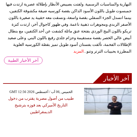
النهارية والمناسبات الرسمية. ولفتت بصيبص الأنظار بإطلالة عصرية ارتدت فيها
جمبسوت طويل باللون الأسود الداكن بقصة كورسيه ضيقة مكشوفة الكتفين،
بينما انسدل الجزء السفلي بقصة واسعة، ونسقت معه حقيبة يد صغيرة باللون
الأصفر الزبدي ومجوهرات ذهبية ناعمة. وفي ظهور كاجوال آخر، ارتدت كنزة
تريكو باللون البيج الوردي بفتحة عنق مائلة كشفت عن أحد الكتفين، مع بنطال
أبيض عالي الخصر بقصة مستقيمة وحزام جلدي رفيع باللون البني. وعلى صعيد
الإطلالات الفخمة، تألقت بفستان أسود طويل تميز بقصّة الكورسيه العلوية
المطرزة بحبيبات الترتر وتنو...
المزيد
آخر الأخبار الطبية
آخر الأخبار
GMT 12:56 2026 الخميس ,06 آب / أغسطس
طبيب من أصول مصرية يقترب من دخول
التاريخ الأميركي بعد فوزه بترشيح
الديمقراطيين