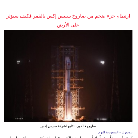
ارتطام جزء ضخم من صاروخ سبيس إكس بالقمر فكيف سيؤثر
على الأرض
صاروخ فالكون 9 تابع لشركة سبيس إكس
نيويورك - السعودية اليوم