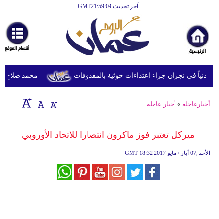
آخر تحديث GMT21:59:09
الرئيسية
أخبارعاجلة
رياضة
ثقافة
محمد صلاح يصل ترك
إقتصاد
أخبارعاجلة
»
أخبار عاجلة
فن
وموسيقى
ميركل تعتبر فوز ماكرون انتصارا للاتحاد الأوروبي
أزياء
18:32 2017 الأحد ,07 أيار / مايو
GMT
صحة
وتغذية
سياحة