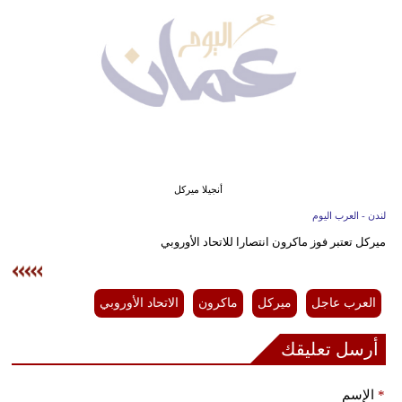
وسفر
ديكور
أخبار
إعلام
تعليم
أنجيلا ميركل
مرأة
لندن - العرب اليوم
ميركل تعتبر فوز ماكرون انتصارا للاتحاد الأوروبي
علوم
وتكنولوجيا
العرب عاجل
ميركل
ماكرون
الاتحاد الأوروبي
بيئة
أرسل تعليقك
مدوَّنات
أبراج
*
الإسم