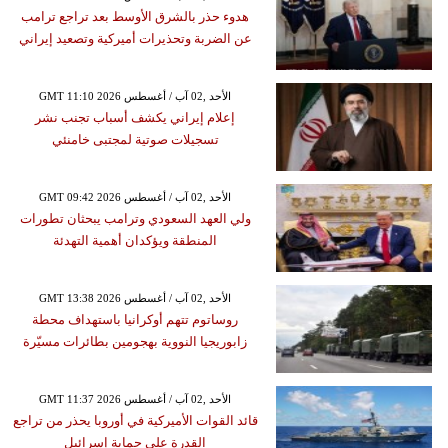
هدوء حذر بالشرق الأوسط بعد تراجع ترامب
عن الضربة وتحذيرات أميركية وتصعيد إيراني
GMT 11:10 2026 الأحد ,02 آب / أغسطس
إعلام إيراني يكشف أسباب تجنب نشر
تسجيلات صوتية لمجتبى خامنئي
GMT 09:42 2026 الأحد ,02 آب / أغسطس
ولي العهد السعودي وترامب يبحثان تطورات
المنطقة ويؤكدان أهمية التهدئة
GMT 13:38 2026 الأحد ,02 آب / أغسطس
روساتوم تتهم أوكرانيا باستهداف محطة
زابوريجيا النووية بهجومين بطائرات مسيّرة
GMT 11:37 2026 الأحد ,02 آب / أغسطس
قائد القوات الأميركية في أوروبا يحذر من تراجع
القدرة على حماية إسرائيل