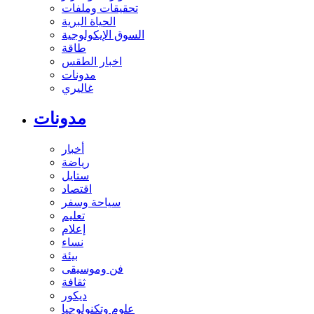
تحقيقات وملفات
الحياة البرية
السوق الإيكولوجية
طاقة
اخبار الطقس
مدونات
غاليري
مدونات
أخبار
رياضة
ستايل
اقتصاد
سياحة وسفر
تعليم
إعلام
نساء
بيئة
فن وموسيقى
ثقافة
ديكور
علوم وتكنولوجيا