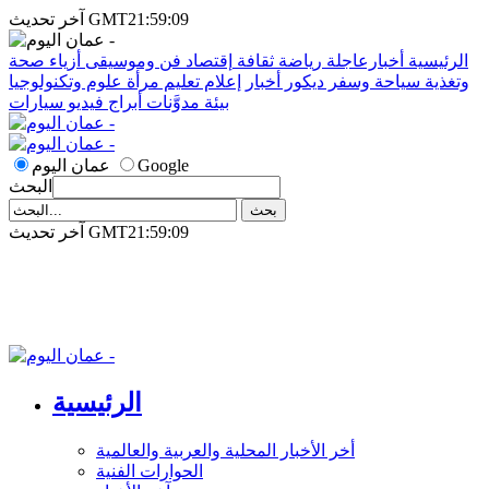
آخر تحديث GMT21:59:09
الرئيسية
أخبارعاجلة
رياضة
ثقافة
إقتصاد
فن وموسيقى
أزياء
صحة
وتغذية
سياحة وسفر
ديكور
أخبار
إعلام
تعليم
مرأة
علوم وتكنولوجيا
بيئة
مدوَّنات
أبراج
فيديو
سيارات
Google
عمان اليوم
البحث
آخر تحديث GMT21:59:09
الرئيسية
أخر الأخبار المحلية والعربية والعالمية
الحوارات الفنية