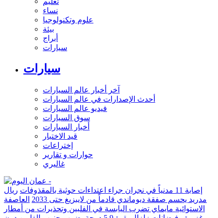
تعليم
نساء
علوم وتكنولوجيا
بيئة
أبراج
سيارات
سيارات
آخر أخبار عالم السيارات
أحدث الإصدارات في عالم السيارات
فيديو عالم السيارات
سوق السيارات
أخبار السيارات
قيد الاختبار
إختراعات
حوارات و تقارير
غاليري
إصابة 11 مدنياً في نجران جراء اعتداءات حوثية بالمقذوفات
ريال
مدريد يحسم صفقة ديوماندي قادماً من لايبزيغ حتى 2033
العاصفة
الاستوائية مايماي تضرب اليابسة في الفلبين وتحذيرات من أمطار
غزيرة وفيضانات
زلزال بقوة 5.9 درجة يضرب جنوب الفلبين دون