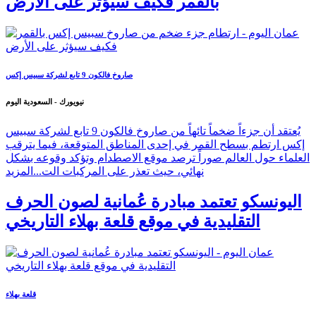
بالقمر فكيف سيؤثر على الأرض
صاروخ فالكون 9 تابع لشركة سبيس إكس
نيويورك - السعودية اليوم
يُعتقد أن جزءاً ضخماً تائهاً من صاروخ فالكون 9 تابع لشركة سبيس
إكس ارتطم بسطح القمر في إحدى المناطق المتوقعة، فيما يترقب
العلماء حول العالم صوراً ترصد موقع الاصطدام وتؤكد وقوعه بشكل
نهائي، حيث تعذر على المركبات الت...
المزيد
اليونسكو تعتمد مبادرة عُمانية لصون الحرف
التقليدية في موقع قلعة بهلاء التاريخي
قلعة بهلاء