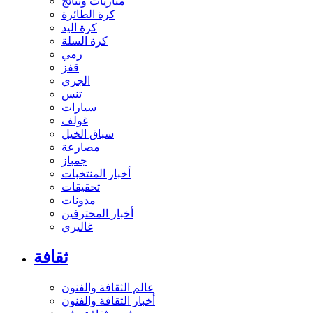
مباريات ونتائج
كرة الطائرة
كرة اليد
كرة السلة
رمي
قفز
الجري
تنس
سيارات
غولف
سباق الخيل
مصارعة
جمباز
أخبار المنتخبات
تحقيقات
مدونات
أخبار المحترفين
غاليري
ثقافة
عالم الثقافة والفنون
أخبار الثقافة والفنون