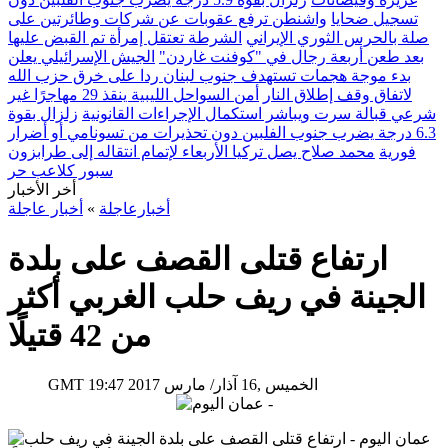
تسجيل ضحايا
واشنطن ترفع عقوبات عن شركات وطائرتين على
صلة بالحرس الثوري الإيراني
الشرطة تعتقل إمرأة تم القبض عليها
بعد طعن أربعة رجال في "كوفنت غاردن"
الجيش الإسرائيلي يعلن
بدء موجة هجمات تستهدف جنوب لبنان ردا على خرق حزب الله
لاتفاق وقف إطلاق النار
أمن السواحل الليبية ينقذ 29 مهاجرًا غير
شرعي قبالة سرت ويباشر استكمال الإجراءات القانونية
زلزال بقوة
6.3 درجة يضرب جنوب الفلبين دون تحذيرات من تسونامي أو أضرار
فورية
محمد صلاح يصل تركيا الأربعاء لإتمام انتقاله إلى طرابزون
سبور كلاعب حر
أخر الأخبار
أخبارعاجلة
»
أخبار عاجلة
ارتفاع قتلى القصف على بلدة
الجينة في ريف حلب الغربي أكثر
من 42 قتيلًا
19:47 2017 الخميس ,16 آذار/ مارس
GMT