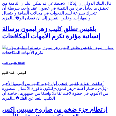
قال البنك الدولي إن الذكاء الاصطناعي قد يمكن البلدان النامية من
تحقيق ما يعادل قرناً من التنمية في غضون عقد واحد، شريطة أن
تتحرك بسرعة لسد الفجوات في مجالات الطاقة والاتصال
والمهارات. وخلص التقرير إلى أن فقدان الو�...
المزيد
بلقيس تطلق كليب زهر ليمون برسالة
إنسانية مؤثرة تكرم الأمهات المكافحات
الفنانة بلقيس فتحي
أبوظبي - عُمان اليوم
أطلقت الفنانة بلقيس فتحي أول فيديو كليب من ألبومها الأخير
«غِلّ»، باختيار أغنية «زهر ليمون» لتكون باكورة الأعمال المصورة
من الألبوم، في خطوة لاقت تفاعلًا واسعًا من جمهورها، خاصة أن
الكليب ابتعد عن الفك�...
المزيد
ارتطام جزء ضخم من صاروخ سبيس إكس