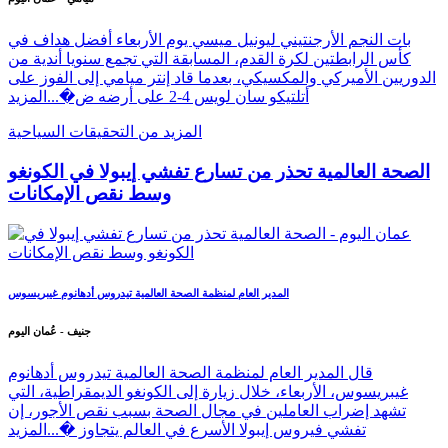
بات النجم الأرجنتيني ليونيل ميسي يوم الأربعاء أفضل هداف في
كأس الرابطتين لكرة القدم، المسابقة التي تجمع سنويا أندية من
الدوريين الأميركي والمكسيكي، بعدما قاد إنتر ميامي إلى الفوز على
أتلتيكو سان لويس 4-2 على أرضه ض�...
المزيد
المزيد من التحقيقات السياحية
الصحة العالمية تحذر من تسارع تفشي إيبولا في الكونغو
وسط نقص الإمكانات
المدير العام لمنظمة الصحة العالمية تيدروس أدهانوم غيبريسوس
جنيف - عُمان اليوم
قال المدير العام لمنظمة الصحة العالمية تيدروس أدهانوم
غيبريسوس، الأربعاء، خلال زيارة إلى الكونغو الديمقراطية، التي
تشهد إضراب العاملين في مجال الصحة بسبب نقص الأجور، إن
تفشي فيروس إيبولا الأسرع في العالم يتجاوز �...
المزيد