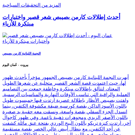
المزيد من التحقيقات السياحية
أحدث إطلالات كارمن بصيبص شعر قصير واختيارات
مبتكرة للأزياء
النجمة اللبنانية كارمن بصيبص
بيروت - عُمان اليوم
أبهرت النجمة اللبنانية كارمن بصيبص الجمهور مؤخراً بأحدث ظهور
لها، حيث اعتمدت قصة الشعر القصير متخلية عن شعرها الطويل
المعتاد، لتتألق بإطلالات مبتكرة وخاطفة جمعت بين التصاميم
العملية والراقية التي تناسب الأوقات النهارية والمناسبات الرسمية.
ولفتت بصيبص الأنظار بإطلالة عصرية ارتدت فيها جمبسوت طويل
باللون الأسود الداكن بقصة كورسيه ضيقة مكشوفة الكتفين، بينما
انسدل الجزء السفلي بقصة واسعة، ونسقت معه حقيبة يد صغيرة
باللون الأصفر الزبدي ومجوهرات ذهبية ناعمة. وفي ظهور كاجوال
آخر، ارتدت كنزة تريكو باللون البيج الوردي بفتحة عنق مائلة كشفت
عن أحد الكتفين، مع بنطال أبيض عالي الخصر بقصة مستقيمة
وحزام جلدي رفيع باللون البني. وعلى صعيد الإطلالات الفخمة،