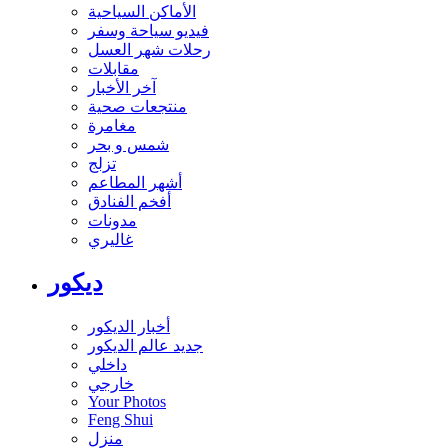
الأماكن السياحية
فيديو سياحة وسفر
رحلات شهر العسل
مقابلات
آخر الأخبار
منتجعات صحية
مغامرة
شمس و بحر
تزلج
أشهر المطاعم
أفخم الفنادق
مدونات
غاليري
ديكور
أخبار الديكور
جديد عالم الديكور
داخلي
خارجي
Your Photos
Feng Shui
منزل