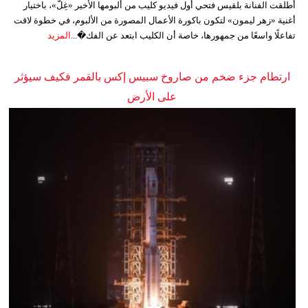
أطلقت الفنانة بلقيس فتحي أول فيديو كليب من ألبومها الأخير «غِلّ»، باختيار
أغنية «زهر ليمون» لتكون باكورة الأعمال المصورة من الألبوم، في خطوة لاقت
تفاعلًا واسعًا من جمهورها، خاصة أن الكليب ابتعد عن الفك�...
المزيد
ارتطام جزء ضخم من صاروخ سبيس إكس بالقمر فكيف سيؤثر
على الأرض