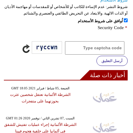
شروط الاستخدام
شروط النشر:
عدم الإساءة للكاتب أو للأشخاص أو للمقدسات أو مهاجمة الأديان
أو الذات الالهية. والابتعاد عن التحريض الطائفي والعنصري والشتائم.
اُوافق على شروط الأستخدام
Security Code
*
أرسل التعليق
أخبار ذات صلة
GMT 18:05 2021 الجمعة ,05 شباط / فبراير
الشرطة الألمانية تعتقل شخصين عثرت
بحوزتهما على متفجرات
GMT 01:26 2020 السبت ,07 تشرين الثاني / نوفمبر
الشرطة الألمانية إجراء عمليات تفتيش للشقق
في ألمانيا على خلفية هجوم فيينا