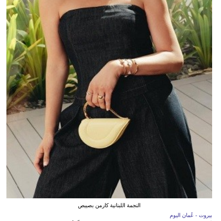
النجمة اللبنانية كارمن بصيبص
بيروت - عُمان اليوم