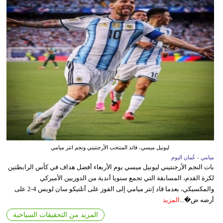
ليونيل ميسي، قائد المنتخب الأرجنتيني ونجم انتر ميامي
ميامي - عُمان اليوم
بات النجم الأرجنتيني ليونيل ميسي يوم الأربعاء أفضل هداف في كأس الرابطتين
لكرة القدم، المسابقة التي تجمع سنويا أندية من الدوريين الأميركي
والمكسيكي، بعدما قاد إنتر ميامي إلى الفوز على أتلتيكو سان لويس 4-2 على
أرضه ض�...
المزيد
المزيد من التحقيقات السياحية