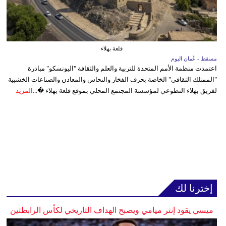
قلعة بهلاء
مسقط - عُمان اليوم
اعتمدت منظمة الأمم المتحدة للتربية والعلم والثقافة "اليونسكو" مبادرة
"الممتلك الثقافي" الخاصة بحرف الفخار والنحاس والمعادن والصناعات الخشبية
لفريق بهلاء التطوعي لمؤسسة المجتمع المحلي بموقع قلعة بهلاء �...
المزيد
إخترنا لك
ميسي يقود إنتر ميامي ويصبح الهداف التاريخي لكأس الرابطتين