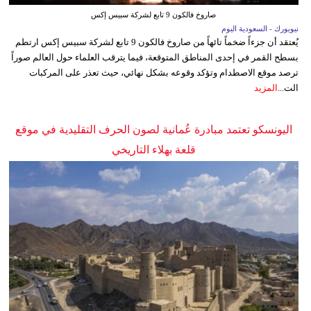
صاروخ فالكون 9 تابع لشركة سبيس إكس
نيويورك - السعودية اليوم
يُعتقد أن جزءاً ضخماً تائهاً من صاروخ فالكون 9 تابع لشركة سبيس إكس ارتطم
بسطح القمر في إحدى المناطق المتوقعة، فيما يترقب العلماء حول العالم صوراً
ترصد موقع الاصطدام وتؤكد وقوعه بشكل نهائي، حيث تعذر على المركبات
الت...
المزيد
اليونسكو تعتمد مبادرة عُمانية لصون الحرف التقليدية في موقع
قلعة بهلاء التاريخي