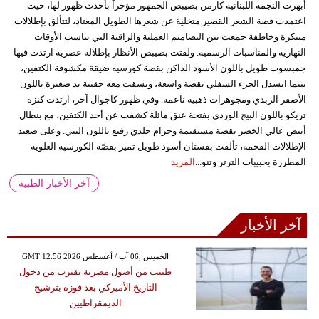
أبهرت النجمة اللبنانية كارمن بصيبص الجمهور مؤخراً بأحدث ظهور لها، حيث
اعتمدت قصة الشعر القصير متخلية عن شعرها الطويل المعتاد، لتتألق بإطلالات
مبتكرة وخاطفة جمعت بين التصاميم العملية والراقية التي تناسب الأوقات
النهارية والمناسبات الرسمية. ولفتت بصيبص الأنظار بإطلالة عصرية ارتدت فيها
جمبسوت طويل باللون الأسود الداكن بقصة كورسيه ضيقة مكشوفة الكتفين،
بينما انسدل الجزء السفلي بقصة واسعة، ونسقت معه حقيبة يد صغيرة باللون
الأصفر الزبدي ومجوهرات ذهبية ناعمة. وفي ظهور كاجوال آخر، ارتدت كنزة
تريكو باللون البيج الوردي بفتحة عنق مائلة كشفت عن أحد الكتفين، مع بنطال
أبيض عالي الخصر بقصة مستقيمة وحزام جلدي رفيع باللون البني. وعلى صعيد
الإطلالات الفخمة، تألقت بفستان أسود طويل تميز بقصّة الكورسيه العلوية
المطرزة بحبيبات الترتر وتنو...
المزيد
آخر الأخبار الطبية
آخر الأخبار
GMT 12:56 2026 الخميس ,06 آب / أغسطس
طبيب من أصول مصرية يقترب من دخول
التاريخ الأميركي بعد فوزه بترشيح
الديمقراطيين