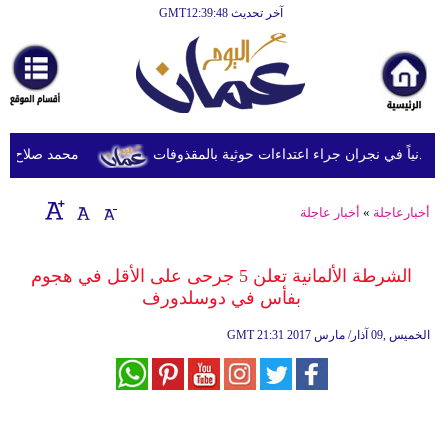
آخر تحديث GMT12:39:48
الرئيسية
أخبارعاجلة
رياضة
ثقافة
محمد صلاح يصل ترك
إقتصاد
أخبارعاجلة
»
أخبار عاجلة
فن
وموسيقى
الشرطة الألمانية تعلن 5 جرحى على الأقل في هجوم
بفأس في دوسلدورف
أزياء
21:31 2017 الخميس ,09 آذار/ مارس
GMT
صحة
وتغذية
سياحة