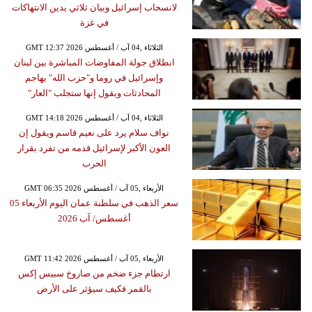
لانسحاب إسرائيل وبيان ثلاثي يدين الانتهاكات
في غزة
GMT 12:37 2026 الثلاثاء ,04 آب / أغسطس
انطلاق جولة المفاوضات المباشرة بين لبنان
وإسرائيل في روما و"حزب الله" يهاجم
المحادثات ويقول إنها ستجلب "العار"
GMT 14:18 2026 الثلاثاء ,04 آب / أغسطس
نواف سلام يرد على نعيم قاسم ويقول إن
العون الأكبر لإسرائيل قدمه من تفرد بقرار
الحرب
GMT 06:35 2026 الأربعاء ,05 آب / أغسطس
سعر الذهب في سلطنة عمان اليوم الأربعاء 05
أغسطس/ آب 2026
GMT 11:42 2026 الأربعاء ,05 آب / أغسطس
ارتطام جزء ضخم من صاروخ سبيس إكس
بالقمر فكيف سيؤثر على الأرض