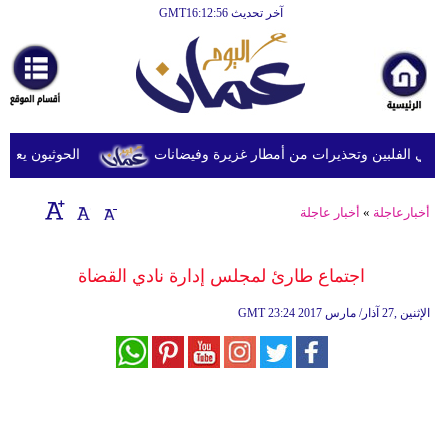
آخر تحديث GMT16:12:56
الرئيسية
أخبارعاجلة
رياضة
ثقافة
في الفلبين وتحذيرات من أمطار غزيرة وفيضانات
الحوثيون يعلنون 
إقتصاد
أخبارعاجلة
»
أخبار عاجلة
فن
وموسيقى
اجتماع طارئ لمجلس إدارة نادي القضاة
أزياء
23:24 2017 الإثنين ,27 آذار/ مارس
GMT
صحة
وتغذية
سياحة