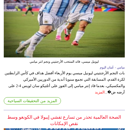
ليونيل ميسي، قائد المنتخب الأرجنتيني ونجم انتر ميامي
ميامي - عُمان اليوم
بات النجم الأرجنتيني ليونيل ميسي يوم الأربعاء أفضل هداف في كأس الرابطتين
لكرة القدم، المسابقة التي تجمع سنويا أندية من الدوريين الأميركي
والمكسيكي، بعدما قاد إنتر ميامي إلى الفوز على أتلتيكو سان لويس 4-2 على
أرضه ض�...
المزيد
المزيد من التحقيقات السياحية
الصحة العالمية تحذر من تسارع تفشي إيبولا في الكونغو وسط
نقص الإمكانات