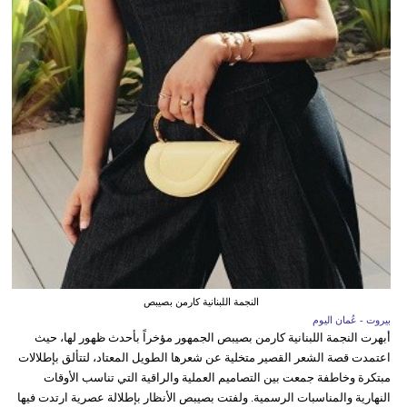
النجمة اللبنانية كارمن بصيبص
بيروت - عُمان اليوم
أبهرت النجمة اللبنانية كارمن بصيبص الجمهور مؤخراً بأحدث ظهور لها، حيث
اعتمدت قصة الشعر القصير متخلية عن شعرها الطويل المعتاد، لتتألق بإطلالات
مبتكرة وخاطفة جمعت بين التصاميم العملية والراقية التي تناسب الأوقات
النهارية والمناسبات الرسمية. ولفتت بصيبص الأنظار بإطلالة عصرية ارتدت فيها