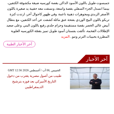
جمبسوت طويل باللون الأسود الداكن بقصة كورسيه ضيقة مكشوفة الكتفين،
بينما انسدل الجزء السفلي بقصة واسعة، ونسقت معه حقيبة يد صغيرة باللون
الأصفر الزبدي ومجوهرات ذهبية ناعمة. وفي ظهور كاجوال آخر، ارتدت كنزة
تريكو باللون البيج الوردي بفتحة عنق مائلة كشفت عن أحد الكتفين، مع بنطال
أبيض عالي الخصر بقصة مستقيمة وحزام جلدي رفيع باللون البني. وعلى صعيد
الإطلالات الفخمة، تألقت بفستان أسود طويل تميز بقصّة الكورسيه العلوية
المطرزة بحبيبات الترتر وتنو...
المزيد
آخر الأخبار الطبية
آخر الأخبار
GMT 12:56 2026 الخميس ,06 آب / أغسطس
طبيب من أصول مصرية يقترب من دخول
التاريخ الأميركي بعد فوزه بترشيح
الديمقراطيين