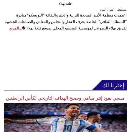
قلعة بهلاء
مسقط - عُمان اليوم
اعتمدت منظمة الأمم المتحدة للتربية والعلم والثقافة "اليونسكو" مبادرة
"الممتلك الثقافي" الخاصة بحرف الفخار والنحاس والمعادن والصناعات الخشبية
لفريق بهلاء التطوعي لمؤسسة المجتمع المحلي بموقع قلعة بهلاء �...
المزيد
إخترنا لك
ميسي يقود إنتر ميامي ويصبح الهداف التاريخي لكأس الرابطتين