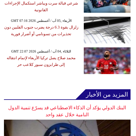
شرعي قبالة سرت ويباشر استكمال الإجراءات
القانونية
GMT 07:16 2026 الأربعاء ,05 آب / أغسطس
زلزال بقوة 6.3 درجة يضرب جنوب الفلبين دون
تحذيرات من تسونامي أو أضرار فورية
GMT 22:07 2026 الثلاثاء ,04 آب / أغسطس
محمد صلاح يصل تركيا الأربعاء لإتمام انتقاله
إلى طرابزون سبور كلاعب حر
المزيد من الأخبار
البنك الدولي يؤكد أن الذكاء الاصطناعي قد يسرّع تنمية الدول
النامية خلال عقد واحد