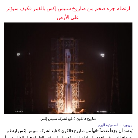
ارتطام جزء ضخم من صاروخ سبيس إكس بالقمر فكيف سيؤثر
على الأرض
صاروخ فالكون 9 تابع لشركة سبيس إكس
نيويورك - السعودية اليوم
يُعتقد أن جزءاً ضخماً تائهاً من صاروخ فالكون 9 تابع لشركة سبيس إكس ارتطم
بسطح القمر في إحدى المناطق المتوقعة، فيما يترقب العلماء حول العالم صوراً