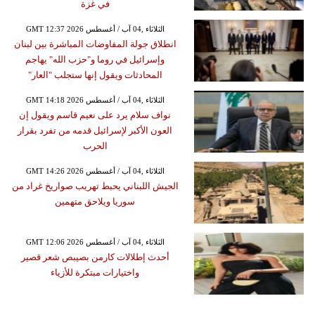
في غزة
GMT 12:37 2026 الثلاثاء ,04 آب / أغسطس
انطلاق جولة المفاوضات المباشرة بين لبنان
وإسرائيل في روما و"حزب الله" يهاجم
المحادثات ويقول إنها ستجلب "العار"
GMT 14:18 2026 الثلاثاء ,04 آب / أغسطس
نواف سلام يرد على نعيم قاسم ويقول إن
العون الأكبر لإسرائيل قدمه من تفرد بقرار
الحرب
GMT 14:26 2026 الثلاثاء ,04 آب / أغسطس
الجيش اللبناني يحبط تهريب صواريخ غراد من
سوريا ويلاحق متهمين
GMT 12:06 2026 الثلاثاء ,04 آب / أغسطس
أحدث إطلالات كارمن بصيبص شعر قصير
واختيارات مبتكرة للأزياء