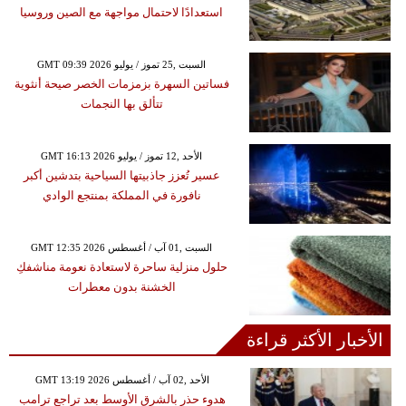
استعدادًا لاحتمال مواجهة مع الصين وروسيا
GMT 09:39 2026 السبت ,25 تموز / يوليو
فساتين السهرة بزمزمات الخصر صيحة أنثوية
تتألق بها النجمات
GMT 16:13 2026 الأحد ,12 تموز / يوليو
عسير تُعزز جاذبيتها السياحية بتدشين أكبر
نافورة في المملكة بمنتجع الوادي
GMT 12:35 2026 السبت ,01 آب / أغسطس
حلول منزلية ساحرة لاستعادة نعومة مناشفكِ
الخشنة بدون معطرات
الأخبار الأكثر قراءة
GMT 13:19 2026 الأحد ,02 آب / أغسطس
هدوء حذر بالشرق الأوسط بعد تراجع ترامب