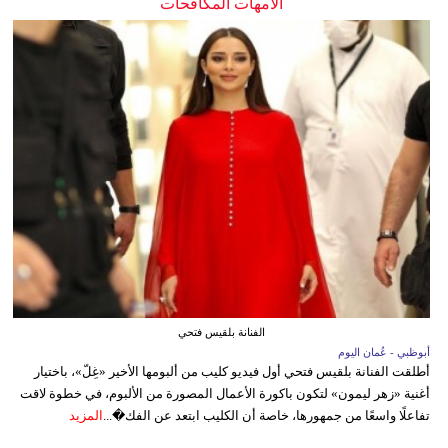
الأمهات المكافحات
الفنانة بلقيس فتحي
أبوظبي - عُمان اليوم
أطلقت الفنانة بلقيس فتحي أول فيديو كليب من ألبومها الأخير «غِلّ»، باختيار
أغنية «زهر ليمون» لتكون باكورة الأعمال المصورة من الألبوم، في خطوة لاقت
تفاعلًا واسعًا من جمهورها، خاصة أن الكليب ابتعد عن الفك�...
المزيد