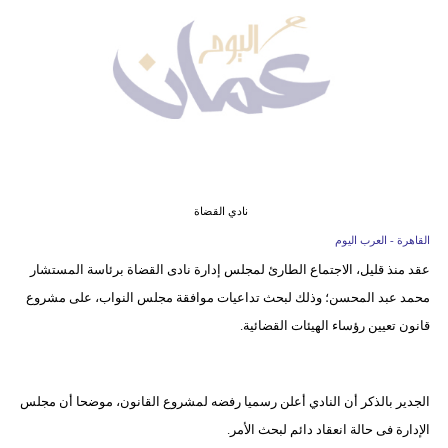
وسفر
ديكور
أخبار
إعلام
تعليم
نادي القضاة
مرأة
القاهرة - العرب اليوم
عقد منذ قليل، الاجتماع الطارئ لمجلس إدارة نادى القضاة برئاسة المستشار
علوم
محمد عبد المحسن؛ وذلك لبحث تداعيات موافقة مجلس النواب، على مشروع
وتكنولوجيا
قانون تعيين رؤساء الهيئات القضائية.
بيئة
مدوَّنات
الجدير بالذكر أن النادي أعلن رسميا رفضه لمشروع القانون، موضحا أن مجلس
الإدارة فى حالة انعقاد دائم لبحث الأمر.
أبراج