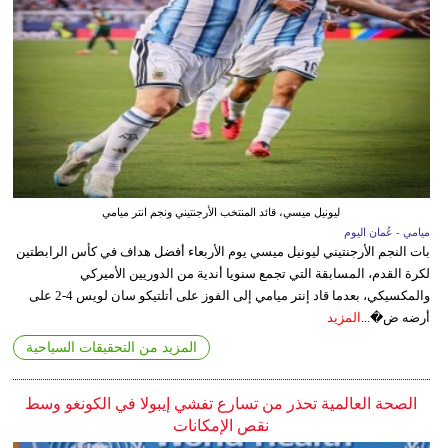
ليونيل ميسي، قائد المنتخب الأرجنتيني ونجم انتر ميامي
ميامي - عُمان اليوم
بات النجم الأرجنتيني ليونيل ميسي يوم الأربعاء أفضل هداف في كأس الرابطتين
لكرة القدم، المسابقة التي تجمع سنويا أندية من الدوريين الأميركي
والمكسيكي، بعدما قاد إنتر ميامي إلى الفوز على أتلتيكو سان لويس 4-2 على
أرضه ض�...
المزيد
المزيد من التحقيقات السياحية
الصحة العالمية تحذر من تسارع تفشي إيبولا في الكونغو وسط
نقص الإمكانات