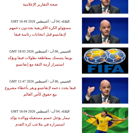
صحة التقارير الإعلامية
GMT 16:49 2026 الثلاثاء ,04 آب / أغسطس
مسؤولو الكرة الأفريقية يجددون دعمهم
لإنفانتينو قبل انتخابات رئاسة فيفا
GMT 18:05 2026 الخميس ,06 آب / أغسطس
يويفا يتمسك بمقاطعة بطولات فيفا ويؤكد
استمرار أزمة الثقة مع إنفانتينو
GMT 12:47 2026 الخميس ,06 آب / أغسطس
فيفا يجدد دعمه لإنفانتينو ويقر بأخطاء مشروع
بيع حقوق كأس العالم
GMT 16:04 2026 الثلاثاء ,04 آب / أغسطس
نيمار يؤجل حسم مستقبله ووالده يؤكد
استمراره في ملاعب كرة القدم