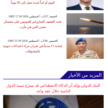
اليوم أو غداً لمدة تصل إلى 60 يوماً
GMT 17:30 2026 الجمعة ,07 آب / أغسطس
تجدد القصف الصاروخي للحوثيين على معسكر
صحن الجن في مأرب
GMT 21:59 2026 الخميس ,06 آب / أغسطس
إصابة 11 مدنياً في نجران جراء اعتداءات حوثية
بالمقذوفات
المزيد من الأخبار
البنك الدولي يؤكد أن الذكاء الاصطناعي قد يسرّع تنمية الدول
النامية خلال عقد واحد