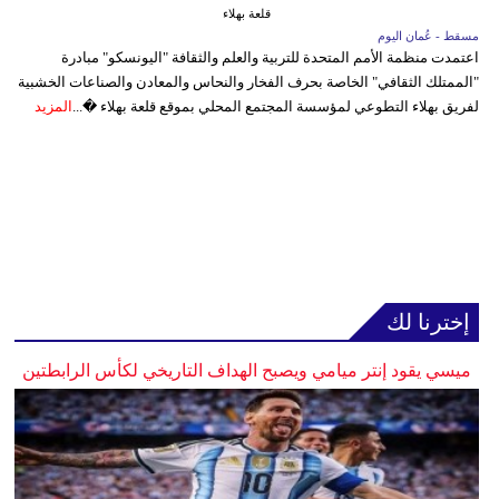
قلعة بهلاء
مسقط - عُمان اليوم
اعتمدت منظمة الأمم المتحدة للتربية والعلم والثقافة "اليونسكو" مبادرة
"الممتلك الثقافي" الخاصة بحرف الفخار والنحاس والمعادن والصناعات الخشبية
لفريق بهلاء التطوعي لمؤسسة المجتمع المحلي بموقع قلعة بهلاء �...
المزيد
إخترنا لك
ميسي يقود إنتر ميامي ويصبح الهداف التاريخي لكأس الرابطتين