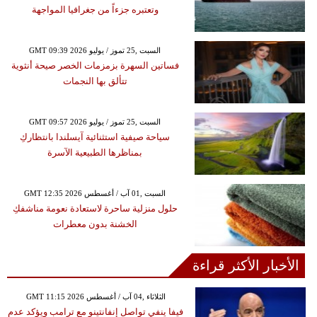
وتعتبره جزءاً من جغرافيا المواجهة
GMT 09:39 2026 السبت ,25 تموز / يوليو
فساتين السهرة بزمزمات الخصر صيحة أنثوية
تتألق بها النجمات
GMT 09:57 2026 السبت ,25 تموز / يوليو
سياحة صيفية استثنائية آيسلندا بانتظاركِ
بمناظرها الطبيعية الآسرة
GMT 12:35 2026 السبت ,01 آب / أغسطس
حلول منزلية ساحرة لاستعادة نعومة مناشفكِ
الخشنة بدون معطرات
الأخبار الأكثر قراءة
GMT 11:15 2026 الثلاثاء ,04 آب / أغسطس
فيفا ينفي تواصل إنفانتينو مع ترامب ويؤكد عدم