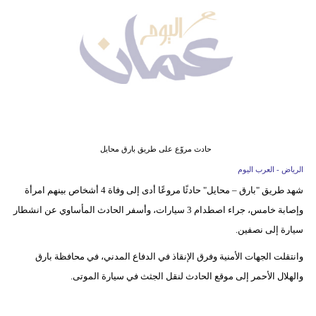
وسفر
ديكور
أخبار
إعلام
تعليم
حادث مروّع على طريق بارق محايل
مرأة
الرياض - العرب اليوم
شهد طريق "بارق – محايل" حادثًا مروعًا أدى إلى وفاة 4 أشخاص بينهم امرأة
علوم
وإصابة خامس، جراء اصطدام 3 سيارات، وأسفر الحادث المأساوي عن انشطار
وتكنولوجيا
سيارة إلى نصفين.
بيئة
وانتقلت الجهات الأمنية وفرق الإنقاذ في الدفاع المدني، في محافظة بارق
مدوَّنات
والهلال الأحمر إلى موقع الحادث لنقل الجثث في سيارة الموتى.
أبراج