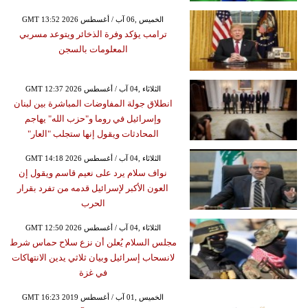
GMT 13:52 2026 الخميس ,06 آب / أغسطس
ترامب يؤكد وفرة الذخائر ويتوعد مسربي
المعلومات بالسجن
GMT 12:37 2026 الثلاثاء ,04 آب / أغسطس
انطلاق جولة المفاوضات المباشرة بين لبنان
وإسرائيل في روما و"حزب الله" يهاجم
المحادثات ويقول إنها ستجلب "العار"
GMT 14:18 2026 الثلاثاء ,04 آب / أغسطس
نواف سلام يرد على نعيم قاسم ويقول إن
العون الأكبر لإسرائيل قدمه من تفرد بقرار
الحرب
GMT 12:50 2026 الثلاثاء ,04 آب / أغسطس
مجلس السلام يُعلن أن نزع سلاح حماس شرط
لانسحاب إسرائيل وبيان ثلاثي يدين الانتهاكات
في غزة
GMT 16:23 2019 الخميس ,01 آب / أغسطس