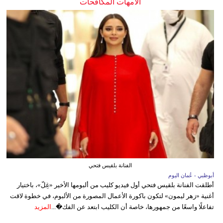
الأمهات المكافحات
الفنانة بلقيس فتحي
أبوظبي - عُمان اليوم
أطلقت الفنانة بلقيس فتحي أول فيديو كليب من ألبومها الأخير «غِلّ»، باختيار
أغنية «زهر ليمون» لتكون باكورة الأعمال المصورة من الألبوم، في خطوة لاقت
تفاعلًا واسعًا من جمهورها، خاصة أن الكليب ابتعد عن الفك�...
المزيد