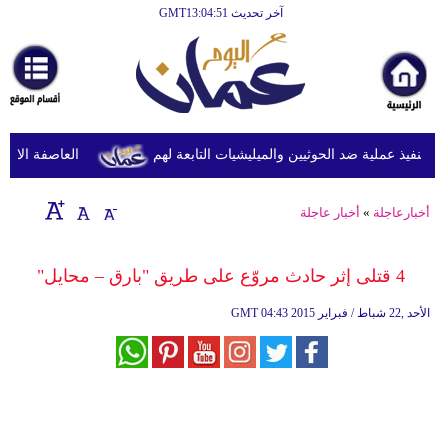
آخر تحديث GMT13:04:51
الرئيسية
أخبارعاجلة
رياضة
ثقافة
نفيذ عملية ضد الحوثيين والميليشيات التابعة لهم
العاصفة الاستوائ
إقتصاد
أخبارعاجلة
»
أخبار عاجلة
فن
وموسيقى
4 قتلى إثر حادث مروّع على طريق "بارق – محايل"
أزياء
04:43 2015 الأحد ,22 شباط / فبراير
GMT
صحة
وتغذية
سياحة