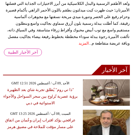
وتُعد الأطقم الرسمية والبدل الكلاسيكية من أبرز الاختيارات الجذابة التي فضلتها
الأميرتان؛ حيث ظهرت كيت ميدلتون بطقم باللون الأحمر الزاهي بأكمام قصيرة
وحزام رفيع على الخصر وتنورة ميدي مريحة نسقتها مع مجوهرات ألماسية
رقيقة، كما أطلت ببدلة رسمية بلون أزرق سماوي بجاكيت واسع وبنطلون
مستقيم واسع مع توب أبيض محبوك وأقراط زرقاء متناسقة. وفي السياق ذاته،
تألقت الأميرة رجوة ببدلة سوداء مخططة بخطوط رفيعة بيضاء بجاكيت مفصل
وياقة عريضة متقاطعة م...
المزيد
آخر الأخبار الطبية
آخر الأخبار
GMT 12:51 2026 الأحد ,09 آب / أغسطس
"ذا تي روم" يُطلق تجربة شاي بعد الظهيرة
برؤية عصرية تُزاوج بين سحر السواحل والأجواء
الاستوائية في دبي
GMT 13:25 2026 السبت ,08 آب / أغسطس
عراقجي يؤكد اقتراب إيران وعُمان من اتفاق
على مسار مؤقت للملاحة في مضيق هرمز