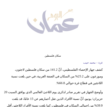
وسفر
ديكور
أخبار
إعلام
تعليم
مرأة
سكان فلسطين
غزة – محمد حبيب
علوم
كشف جهاز الإحصاء الفلسطيني، أنَّ 41.2٪ من سكان فلسطين لاجئون،
وتكنولوجيا
وموزعون على 25.2% من السكان في الضفة الغربية، في حين بلغت نسبة
بيئة
اللاجئين في قطاع غزة حوالي 66.8%.
وأوضح الجهاز في تقرير صادر لذكرى يوم اللاجئ العالمي الذي يوافق السبت 20
مدوَّنات
حزيران/ يونيو، أنَّ نسبة الأفراد الذين تقل أعمارهم عن 15 عامًا، قد بلغت
أبراج
39.9% من إجمالي السكان في فلسطين، كما بلغت نسبة الأفراد اللاجئين أقل