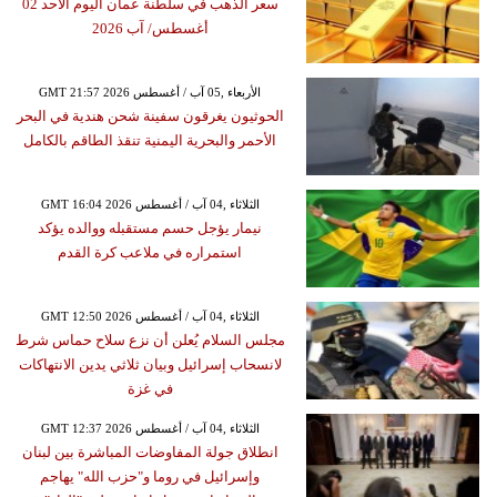
سعر الذهب في سلطنة عمان اليوم الأحد 02
أغسطس/ آب 2026
GMT 21:57 2026 الأربعاء ,05 آب / أغسطس
الحوثيون يغرقون سفينة شحن هندية في البحر
الأحمر والبحرية اليمنية تنقذ الطاقم بالكامل
GMT 16:04 2026 الثلاثاء ,04 آب / أغسطس
نيمار يؤجل حسم مستقبله ووالده يؤكد
استمراره في ملاعب كرة القدم
GMT 12:50 2026 الثلاثاء ,04 آب / أغسطس
مجلس السلام يُعلن أن نزع سلاح حماس شرط
لانسحاب إسرائيل وبيان ثلاثي يدين الانتهاكات
في غزة
GMT 12:37 2026 الثلاثاء ,04 آب / أغسطس
انطلاق جولة المفاوضات المباشرة بين لبنان
وإسرائيل في روما و"حزب الله" يهاجم