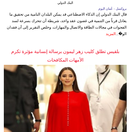
البنك الدولي
بروكسل - عُمان اليوم
قال البنك الدولي إن الذكاء الاصطناعي قد يمكن البلدان النامية من تحقيق ما
يعادل قرناً من التنمية في غضون عقد واحد، شريطة أن تتحرك بسرعة لسد
الفجوات في مجالات الطاقة والاتصال والمهارات. وخلص التقرير إلى أن فقدان
الو�...
المزيد
بلقيس تطلق كليب زهر ليمون برسالة إنسانية مؤثرة تكرم
الأمهات المكافحات