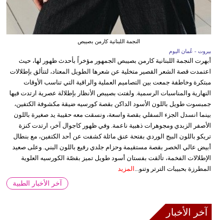
النجمة اللبنانية كارمن بصيبص
بيروت - عُمان اليوم
أبهرت النجمة اللبنانية كارمن بصيبص الجمهور مؤخراً بأحدث ظهور لها، حيث
اعتمدت قصة الشعر القصير متخلية عن شعرها الطويل المعتاد، لتتألق بإطلالات
مبتكرة وخاطفة جمعت بين التصاميم العملية والراقية التي تناسب الأوقات
النهارية والمناسبات الرسمية. ولفتت بصيبص الأنظار بإطلالة عصرية ارتدت فيها
جمبسوت طويل باللون الأسود الداكن بقصة كورسيه ضيقة مكشوفة الكتفين،
بينما انسدل الجزء السفلي بقصة واسعة، ونسقت معه حقيبة يد صغيرة باللون
الأصفر الزبدي ومجوهرات ذهبية ناعمة. وفي ظهور كاجوال آخر، ارتدت كنزة
تريكو باللون البيج الوردي بفتحة عنق مائلة كشفت عن أحد الكتفين، مع بنطال
أبيض عالي الخصر بقصة مستقيمة وحزام جلدي رفيع باللون البني. وعلى صعيد
الإطلالات الفخمة، تألقت بفستان أسود طويل تميز بقصّة الكورسيه العلوية
المطرزة بحبيبات الترتر وتنو...
المزيد
آخر الأخبار الطبية
آخر الأخبار