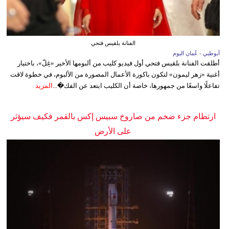
الفنانة بلقيس فتحي
أبوظبي - عُمان اليوم
أطلقت الفنانة بلقيس فتحي أول فيديو كليب من ألبومها الأخير «غِلّ»، باختيار
أغنية «زهر ليمون» لتكون باكورة الأعمال المصورة من الألبوم، في خطوة لاقت
تفاعلًا واسعًا من جمهورها، خاصة أن الكليب ابتعد عن الفك�...
المزيد
ارتطام جزء ضخم من صاروخ سبيس إكس بالقمر فكيف سيؤثر
على الأرض