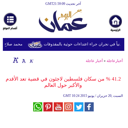
آخر تحديث GMT21:59:09
الرئيسية
أخبارعاجلة
رياضة
ثقافة
محمد صلاح يصل ترك
إقتصاد
أخبارعاجلة
»
أخبار عاجلة
فن
وموسيقى
41.2 % من سكان فلسطين لاجئون في قضية تعد الأقدم
والأكبر حول العالم
أزياء
10:24 2015 السبت ,20 حزيران / يونيو
GMT
صحة
وتغذية
سياحة