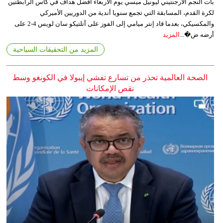
بات النجم الأرجنتيني ليونيل ميسي يوم الأربعاء أفضل هداف في كأس الرابطتين
لكرة القدم، المسابقة التي تجمع سنويا أندية من الدوريين الأميركي
والمكسيكي، بعدما قاد إنتر ميامي إلى الفوز على أتلتيكو سان لويس 4-2 على
أرضه ض�...
المزيد
المزيد من التحقيقات السياحية
الصحة العالمية تحذر من تسارع تفشي إيبولا في الكونغو وسط
نقص الإمكانات