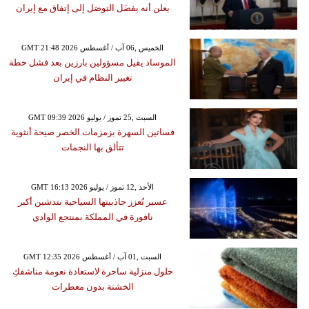
يعلن أنه يفضَل التوصَل إلى إتفاق مع إيران
GMT 21:48 2026 الخميس ,06 آب / أغسطس
الموساد يقيل مسؤولين بارزين بعد فشل خطة
تغيير النظام في إيران
GMT 09:39 2026 السبت ,25 تموز / يوليو
فساتين السهرة بزمزمات الخصر صيحة أنثوية
تتألق بها النجمات
GMT 16:13 2026 الأحد ,12 تموز / يوليو
عسير تُعزز جاذبيتها السياحية بتدشين أكبر
نافورة في المملكة بمنتجع الوادي
GMT 12:35 2026 السبت ,01 آب / أغسطس
حلول منزلية ساحرة لاستعادة نعومة مناشفكِ
الخشنة بدون معطرات