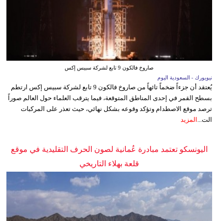
صاروخ فالكون 9 تابع لشركة سبيس إكس
نيويورك - السعودية اليوم
يُعتقد أن جزءاً ضخماً تائهاً من صاروخ فالكون 9 تابع لشركة سبيس إكس ارتطم
بسطح القمر في إحدى المناطق المتوقعة، فيما يترقب العلماء حول العالم صوراً
ترصد موقع الاصطدام وتؤكد وقوعه بشكل نهائي، حيث تعذر على المركبات
الت...
المزيد
اليونسكو تعتمد مبادرة عُمانية لصون الحرف التقليدية في موقع
قلعة بهلاء التاريخي