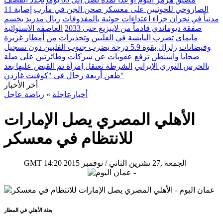
الصاروخي للحوثيين على معسكر صحن الجن في مأرب
إصابة 11
مدنياً في نجران جراء اعتداءات حوثية بالمقذوفات
ريال مدريد يحسم
صفقة ديوماندي قادماً من لايبزيغ حتى 2033
العاصفة الاستوائية
مايماي تضرب اليابسة في الفلبين وتحذيرات من أمطار غزيرة
وفيضانات
زلزال بقوة 5.9 درجة يضرب جنوب الفلبين دون تسجيل
ضحايا
واشنطن ترفع عقوبات عن شركات وطائرتين على صلة
بالحرس الثوري الإيراني
الشرطة تعتقل إمرأة تم القبض عليها بعد
طعن أربعة رجال في "كوفنت غاردن"
أخر الأخبار
أخبارعاجلة
»
رياضة عاجل
الأهلي المصري يصل الإمارات
للانتظام في معسكر
14:20 2015 الجمعة ,27 تشرين الثاني / نوفمبر
GMT
بعثة الأهلي في المطار