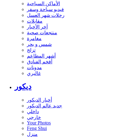
الأماكن السياحية
فيديو سياحة وسفر
رحلات شهر العسل
مقابلات
آخر الأخبار
منتجعات صحية
مغامرة
شمس و بحر
تزلج
أشهر المطاعم
أفخم الفنادق
مدونات
غاليري
ديكور
أخبار الديكور
جديد عالم الديكور
داخلي
خارجي
Your Photos
Feng Shui
منزل