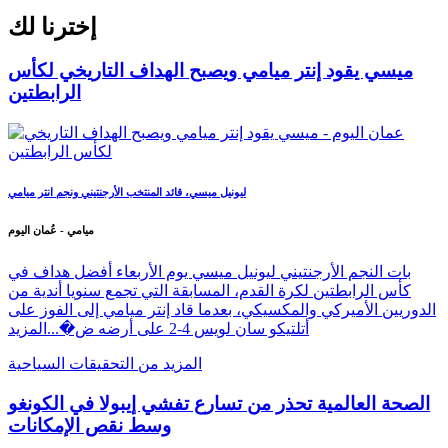
إخترنا لك
ميسي يقود إنتر ميامي ويصبح الهداف التاريخي لكأس
الرابطتين
ليونيل ميسي، قائد المنتخب الأرجنتيني ونجم انتر ميامي
ميامي - عُمان اليوم
بات النجم الأرجنتيني ليونيل ميسي يوم الأربعاء أفضل هداف في
كأس الرابطتين لكرة القدم، المسابقة التي تجمع سنويا أندية من
الدوريين الأميركي والمكسيكي، بعدما قاد إنتر ميامي إلى الفوز على
أتلتيكو سان لويس 4-2 على أرضه ض�...
المزيد
المزيد من التحقيقات السياحية
الصحة العالمية تحذر من تسارع تفشي إيبولا في الكونغو
وسط نقص الإمكانات