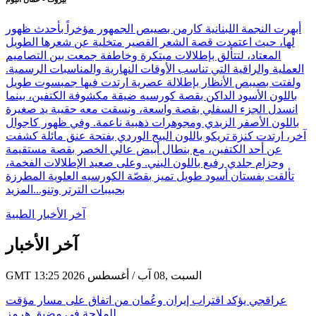
أبهرت النجمة اللبنانية كارمن بصيبص الجمهور مؤخراً بأحدث ظهور
لها، حيث اعتمدت قصة الشعر القصير متخلية عن شعرها الطويل
المعتاد، لتتألق بإطلالات مبتكرة وخاطفة جمعت بين التصاميم
العملية والراقية التي تناسب الأوقات النهارية والمناسبات الرسمية.
ولفتت بصيبص الأنظار بإطلالة عصرية ارتدت فيها جمبسوت طويل
باللون الأسود الداكن بقصة كورسيه ضيقة مكشوفة الكتفين، بينما
انسدل الجزء السفلي بقصة واسعة، ونسقت معه حقيبة يد صغيرة
باللون الأصفر الزبدي ومجوهرات ذهبية ناعمة. وفي ظهور كاجوال
آخر، ارتدت كنزة تريكو باللون البيج الوردي بفتحة عنق مائلة كشفت
عن أحد الكتفين، مع بنطال أبيض عالي الخصر بقصة مستقيمة
وحزام جلدي رفيع باللون البني. وعلى صعيد الإطلالات الفخمة،
تألقت بفستان أسود طويل تميز بقصّة الكورسيه العلوية المطرزة
بحبيبات الترتر وتنو...
المزيد
آخر الأخبار الطبية
آخر الأخبار
GMT 13:25 2026 السبت ,08 آب / أغسطس
عراقجي يؤكد اقتراب إيران وعُمان من اتفاق على مسار مؤقت
للملاحة في مضيق هرمز