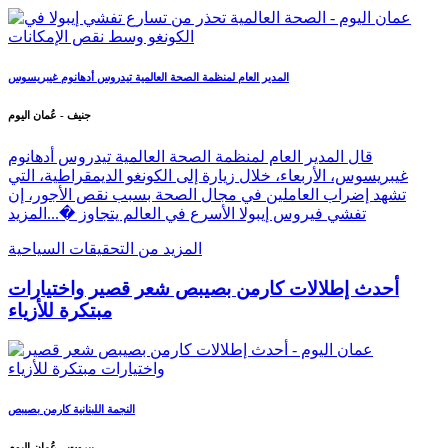
المدير العام لمنظمة الصحة العالمية تيدروس أدهانوم غيبريسوس
جنيف - عُمان اليوم
قال المدير العام لمنظمة الصحة العالمية تيدروس أدهانوم
غيبريسوس، الأربعاء، خلال زيارة إلى الكونغو الديمقراطية، التي
تشهد إضراب العاملين في مجال الصحة بسبب نقص الأجور، إن
تفشي فيروس إيبولا الأسرع في العالم يتجاوز �...
المزيد
المزيد من التحقيقات السياحية
أحدث إطلالات كارمن بصيبص شعر قصير واختيارات
مبتكرة للأزياء
النجمة اللبنانية كارمن بصيبص
بيروت - عُمان اليوم