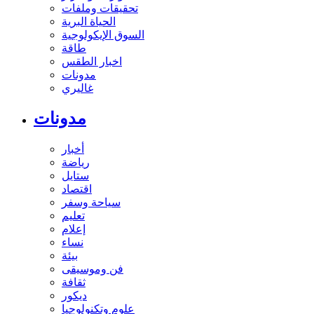
تحقيقات وملفات
الحياة البرية
السوق الإيكولوجية
طاقة
اخبار الطقس
مدونات
غاليري
مدونات
أخبار
رياضة
ستايل
اقتصاد
سياحة وسفر
تعليم
إعلام
نساء
بيئة
فن وموسيقى
ثقافة
ديكور
علوم وتكنولوجيا