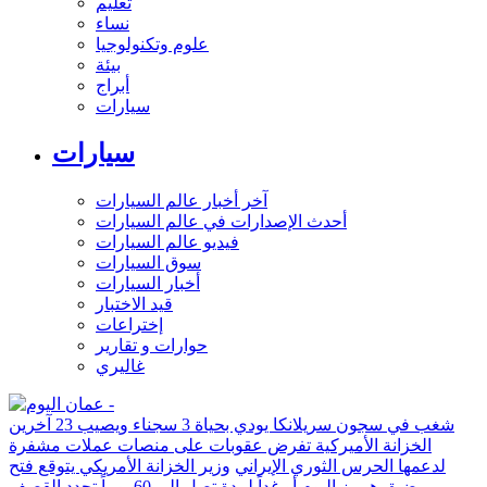
تعليم
نساء
علوم وتكنولوجيا
بيئة
أبراج
سيارات
سيارات
آخر أخبار عالم السيارات
أحدث الإصدارات في عالم السيارات
فيديو عالم السيارات
سوق السيارات
أخبار السيارات
قيد الاختبار
إختراعات
حوارات و تقارير
غاليري
شغب في سجون سريلانكا يودي بحياة 3 سجناء ويصيب 23 آخرين
الخزانة الأميركية تفرض عقوبات على منصات عملات مشفرة
لدعمها الحرس الثوري الإيراني
وزير الخزانة الأمريكي يتوقع فتح
مضيق هرمز اليوم أو غداً لمدة تصل إلى 60 يوماً
تجدد القصف