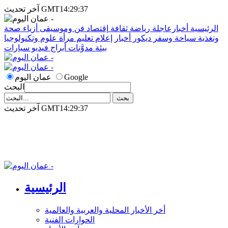
آخر تحديث GMT14:29:37
الرئيسية
أخبارعاجلة
رياضة
ثقافة
إقتصاد
فن وموسيقى
أزياء
صحة
وتغذية
سياحة وسفر
ديكور
أخبار
إعلام
تعليم
مرأة
علوم وتكنولوجيا
بيئة
مدوَّنات
أبراج
فيديو
سيارات
Google
عمان اليوم
البحث
آخر تحديث GMT14:29:37
الرئيسية
أخر الأخبار المحلية والعربية والعالمية
الحوارات الفنية