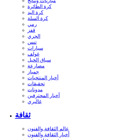
مباريات ونتائج
كرة الطائرة
كرة اليد
كرة السلة
رمي
قفز
الجري
تنس
سيارات
غولف
سباق الخيل
مصارعة
جمباز
أخبار المنتخبات
تحقيقات
مدونات
أخبار المحترفين
غاليري
ثقافة
عالم الثقافة والفنون
أخبار الثقافة والفنون