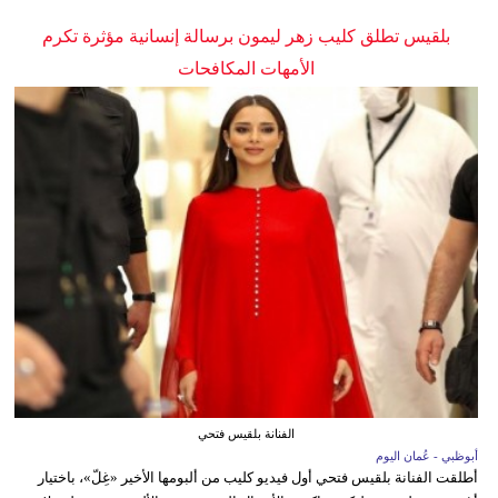
بلقيس تطلق كليب زهر ليمون برسالة إنسانية مؤثرة تكرم
الأمهات المكافحات
الفنانة بلقيس فتحي
أبوظبي - عُمان اليوم
أطلقت الفنانة بلقيس فتحي أول فيديو كليب من ألبومها الأخير «غِلّ»، باختيار