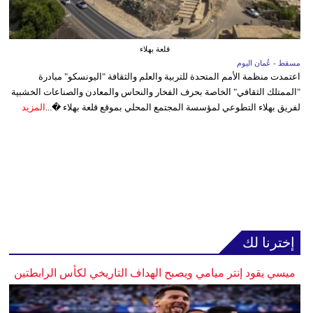
قلعة بهلاء
مسقط - عُمان اليوم
اعتمدت منظمة الأمم المتحدة للتربية والعلم والثقافة "اليونسكو" مبادرة
"الممتلك الثقافي" الخاصة بحرف الفخار والنحاس والمعادن والصناعات الخشبية
لفريق بهلاء التطوعي لمؤسسة المجتمع المحلي بموقع قلعة بهلاء �...
المزيد
إخترنا لك
ميسي يقود إنتر ميامي ويصبح الهداف التاريخي لكأس الرابطتين