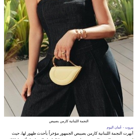
النجمة اللبنانية كارمن بصيبص
بيروت - عُمان اليوم
أبهرت النجمة اللبنانية كارمن بصيبص الجمهور مؤخراً بأحدث ظهور لها، حيث