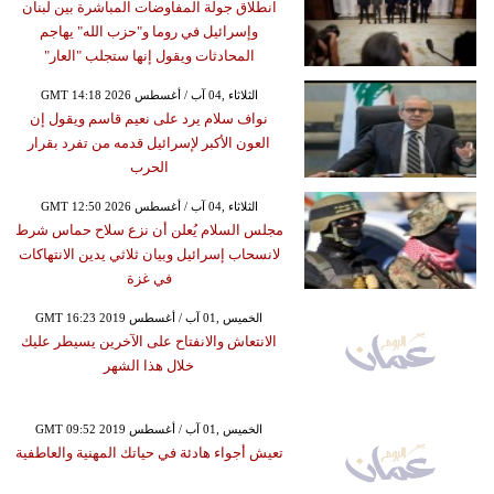
انطلاق جولة المفاوضات المباشرة بين لبنان
وإسرائيل في روما و"حزب الله" يهاجم
المحادثات ويقول إنها ستجلب "العار"
GMT 14:18 2026 الثلاثاء ,04 آب / أغسطس
نواف سلام يرد على نعيم قاسم ويقول إن
العون الأكبر لإسرائيل قدمه من تفرد بقرار
الحرب
GMT 12:50 2026 الثلاثاء ,04 آب / أغسطس
مجلس السلام يُعلن أن نزع سلاح حماس شرط
لانسحاب إسرائيل وبيان ثلاثي يدين الانتهاكات
في غزة
GMT 16:23 2019 الخميس ,01 آب / أغسطس
الانتعاش والانفتاح على الآخرين يسيطر عليك
خلال هذا الشهر
GMT 09:52 2019 الخميس ,01 آب / أغسطس
تعيش أجواء هادئة في حياتك المهنية والعاطفية