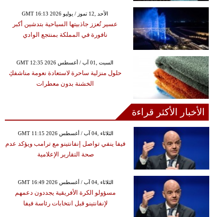
GMT 16:13 2026 الأحد ,12 تموز / يوليو
عسير تُعزز جاذبيتها السياحية بتدشين أكبر
نافورة في المملكة بمنتجع الوادي
GMT 12:35 2026 السبت ,01 آب / أغسطس
حلول منزلية ساحرة لاستعادة نعومة مناشفكِ
الخشنة بدون معطرات
الأخبار الأكثر قراءة
GMT 11:15 2026 الثلاثاء ,04 آب / أغسطس
فيفا ينفي تواصل إنفانتينو مع ترامب ويؤكد عدم
صحة التقارير الإعلامية
GMT 16:49 2026 الثلاثاء ,04 آب / أغسطس
مسؤولو الكرة الأفريقية يجددون دعمهم
لإنفانتينو قبل انتخابات رئاسة فيفا