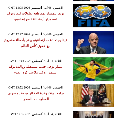
GMT 18:05 2026 الخميس ,06 آب / أغسطس
يويفا يتمسك بمقاطعة بطولات فيفا ويؤكد
استمرار أزمة الثقة مع إنفانتينو
GMT 12:47 2026 الخميس ,06 آب / أغسطس
فيفا يجدد دعمه لإنفانتينو ويقر بأخطاء مشروع
بيع حقوق كأس العالم
GMT 16:04 2026 الثلاثاء ,04 آب / أغسطس
نيمار يؤجل حسم مستقبله ووالده يؤكد
استمراره في ملاعب كرة القدم
GMT 13:52 2026 الخميس ,06 آب / أغسطس
ترامب يؤكد وفرة الذخائر ويتوعد مسربي
المعلومات بالسجن
GMT 12:37 2026 الثلاثاء ,04 آب / أغسطس