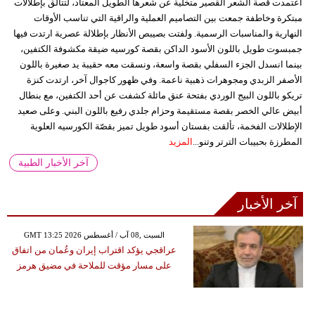
اعتمدت قصة الشعر القصير متخلية عن شعرها الطويل المعتاد، لتتألق بإطلالات
مبتكرة وخاطفة جمعت بين التصاميم العملية والراقية التي تناسب الأوقات
النهارية والمناسبات الرسمية. ولفتت بصيبص الأنظار بإطلالة عصرية ارتدت فيها
جمبسوت طويل باللون الأسود الداكن بقصة كورسيه ضيقة مكشوفة الكتفين،
بينما انسدل الجزء السفلي بقصة واسعة، ونسقت معه حقيبة يد صغيرة باللون
الأصفر الزبدي ومجوهرات ذهبية ناعمة. وفي ظهور كاجوال آخر، ارتدت كنزة
تريكو باللون البيج الوردي بفتحة عنق مائلة كشفت عن أحد الكتفين، مع بنطال
أبيض عالي الخصر بقصة مستقيمة وحزام جلدي رفيع باللون البني. وعلى صعيد
الإطلالات الفخمة، تألقت بفستان أسود طويل تميز بقصّة الكورسيه العلوية
المطرزة بحبيبات الترتر وتنو...
المزيد
آخر الأخبار الطبية
آخر الأخبار
GMT 13:25 2026 السبت ,08 آب / أغسطس
عراقجي يؤكد اقتراب إيران وعُمان من اتفاق
على مسار مؤقت للملاحة في مضيق هرمز