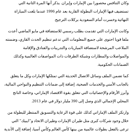
وكان التنافس محصورا بين الإمارات وإيران. يذكر أنها المرة الثانية التي
فيديو
تستضيف فيها الإمارات البطولة القارية بعد عام 1996 عندما بلغت المباراة
النهائية وخسرت أمام السعودية بركلات الترجيح.
سيارات
وكانت الإمارات التي تقدمت بطلب رسمي للاستضافة في مايو الماضي أعدت
ملفا قويا احتوى على جميع المعلومات التي تدعم تنظيم الحدث القاري، وضمنته
الملاعب المرشحة لاستضافة المباريات والتدريبات والفنادق والإقامة
والمواصلات والمطارات وشبكة الطرقات ذات المواصفات العالمية وكذلك
الضمانات الحكومية.
كما تضمن الملف وسائل الاتصال الحديثة التي تمتلكها الإمارات وكل ما يتعلق
بالجانب الأمني والخدمات الصحية، إضافة إلى ضمانات التنظيم والنواحي المالية،
وأبرز الأرقام والإحصائيات التي تتعلق بقوة الاقتصاد الإماراتي، وخاصة الناتج
المحلي الإجمالي الذي وصل إلى 390 مليار دولار في عام 2013.
وارتكز الملف الإماراتي كذلك على قوة الرعاية والتسويق المنتظر للبطولة من
خلال وجود شركات كبرى مثل طيران الإمارات وطيران الاتحاد و”ايبيك” التي
ترعى بالفعل بطولات عالمية من بينها كأس العالم وكأس آسيا، إضافة إلى الأندية