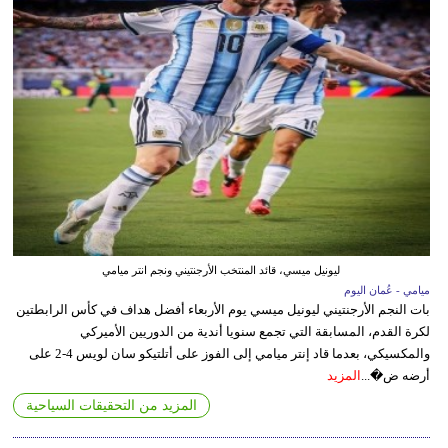
ليونيل ميسي، قائد المنتخب الأرجنتيني ونجم انتر ميامي
ميامي - عُمان اليوم
بات النجم الأرجنتيني ليونيل ميسي يوم الأربعاء أفضل هداف في كأس الرابطتين
لكرة القدم، المسابقة التي تجمع سنويا أندية من الدوريين الأميركي
والمكسيكي، بعدما قاد إنتر ميامي إلى الفوز على أتلتيكو سان لويس 4-2 على
أرضه ض�...
المزيد
المزيد من التحقيقات السياحية