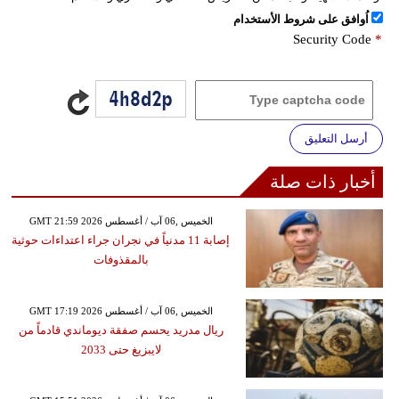
اُوافق على شروط الأستخدام
Security Code
*
أرسل التعليق
أخبار ذات صلة
GMT 21:59 2026 الخميس ,06 آب / أغسطس
إصابة 11 مدنياً في نجران جراء اعتداءات حوثية
بالمقذوفات
GMT 17:19 2026 الخميس ,06 آب / أغسطس
ريال مدريد يحسم صفقة ديوماندي قادماً من
لايبزيغ حتى 2033