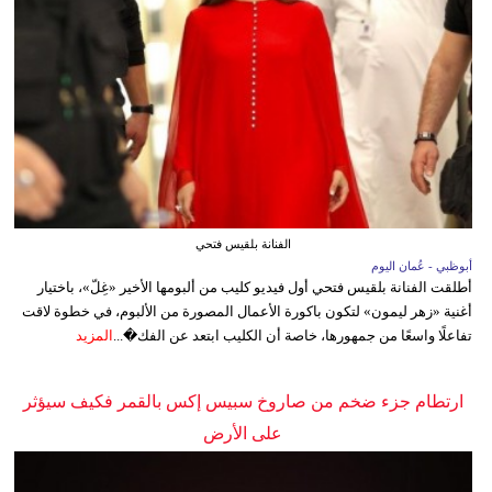
الفنانة بلقيس فتحي
أبوظبي - عُمان اليوم
أطلقت الفنانة بلقيس فتحي أول فيديو كليب من ألبومها الأخير «غِلّ»، باختيار
أغنية «زهر ليمون» لتكون باكورة الأعمال المصورة من الألبوم، في خطوة لاقت
تفاعلًا واسعًا من جمهورها، خاصة أن الكليب ابتعد عن الفك�...
المزيد
ارتطام جزء ضخم من صاروخ سبيس إكس بالقمر فكيف سيؤثر
على الأرض