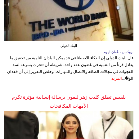
البنك الدولي
بروكسل - عُمان اليوم
قال البنك الدولي إن الذكاء الاصطناعي قد يمكن البلدان النامية من تحقيق ما
يعادل قرناً من التنمية في غضون عقد واحد، شريطة أن تتحرك بسرعة لسد
الفجوات في مجالات الطاقة والاتصال والمهارات. وخلص التقرير إلى أن فقدان
الو�...
المزيد
بلقيس تطلق كليب زهر ليمون برسالة إنسانية مؤثرة تكرم
الأمهات المكافحات