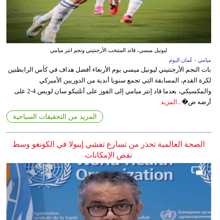
ليونيل ميسي، قائد المنتخب الأرجنتيني ونجم انتر ميامي
ميامي - عُمان اليوم
بات النجم الأرجنتيني ليونيل ميسي يوم الأربعاء أفضل هداف في كأس الرابطتين
لكرة القدم، المسابقة التي تجمع سنويا أندية من الدوريين الأميركي
والمكسيكي، بعدما قاد إنتر ميامي إلى الفوز على أتلتيكو سان لويس 4-2 على
أرضه ض�...
المزيد
المزيد من التحقيقات السياحية
الصحة العالمية تحذر من تسارع تفشي إيبولا في الكونغو وسط
نقص الإمكانات