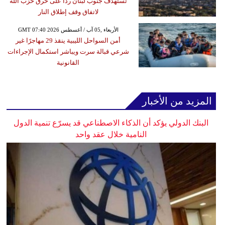
تستهدف جنوب لبنان ردا على خرق حزب الله
لاتفاق وقف إطلاق النار
GMT 07:40 2026 الأربعاء ,05 آب / أغسطس
أمن السواحل الليبية ينقذ 29 مهاجرًا غير
شرعي قبالة سرت ويباشر استكمال الإجراءات
القانونية
المزيد من الأخبار
البنك الدولي يؤكد أن الذكاء الاصطناعي قد يسرّع تنمية الدول
النامية خلال عقد واحد