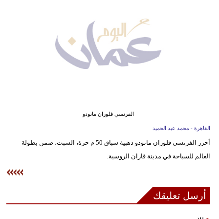
وسفر
ديكور
أخبار
إعلام
تعليم
مرأة
الفرنسي فلوران مانودو
القاهرة - محمد عبد الحميد
علوم
أحرز الفرنسي فلوران مانودو ذهبية سباق 50 م حرة، السبت، ضمن بطولة
وتكنولوجيا
العالم للسباحة في مدينة قازان الروسية.
بيئة
مدوَّنات
أرسل تعليقك
أبراج