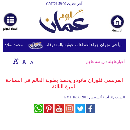
آخر تحديث GMT21:59:09
الرئيسية
أخبارعاجلة
رياضة
ثقافة
محمد صلاح يصل ترك
إقتصاد
أخبارعاجلة
»
رياضة عاجل
فن
وموسيقى
الفرنسي فلوران مانودو يحصد بطولة العالم في السباحة
للمرة الثالثة
أزياء
16:30 2015 السبت ,08 آب / أغسطس
GMT
صحة
وتغذية
سياحة