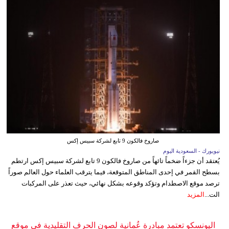
صاروخ فالكون 9 تابع لشركة سبيس إكس
نيويورك - السعودية اليوم
يُعتقد أن جزءاً ضخماً تائهاً من صاروخ فالكون 9 تابع لشركة سبيس إكس ارتطم
بسطح القمر في إحدى المناطق المتوقعة، فيما يترقب العلماء حول العالم صوراً
ترصد موقع الاصطدام وتؤكد وقوعه بشكل نهائي، حيث تعذر على المركبات
الت...
المزيد
اليونسكو تعتمد مبادرة عُمانية لصون الحرف التقليدية في موقع