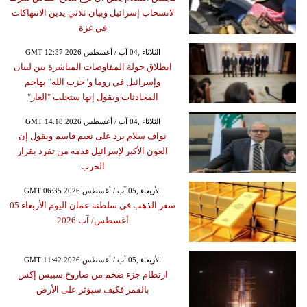
لانسحاب إسرائيل وبيان ثلاثي يدين الانتهاكات
في غزة
GMT 12:37 2026 الثلاثاء ,04 آب / أغسطس
انطلاق جولة المفاوضات المباشرة بين لبنان
وإسرائيل في روما و"حزب الله" يهاجم
المحادثات ويقول إنها ستجلب "العار"
GMT 14:18 2026 الثلاثاء ,04 آب / أغسطس
نواف سلام يرد على نعيم قاسم ويقول إن
العون الأكبر لإسرائيل قدمه من تفرد بقرار
الحرب
GMT 06:35 2026 الأربعاء ,05 آب / أغسطس
سعر الذهب في سلطنة عمان اليوم الأربعاء 05
أغسطس/ آب 2026
GMT 11:42 2026 الأربعاء ,05 آب / أغسطس
ارتطام جزء ضخم من صاروخ سبيس إكس
بالقمر فكيف سيؤثر على الأرض