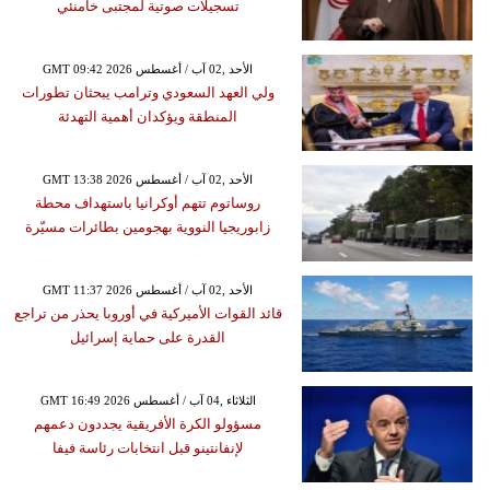
تسجيلات صوتية لمجتبى خامنئي
GMT 09:42 2026 الأحد ,02 آب / أغسطس
ولي العهد السعودي وترامب يبحثان تطورات
المنطقة ويؤكدان أهمية التهدئة
GMT 13:38 2026 الأحد ,02 آب / أغسطس
روساتوم تتهم أوكرانيا باستهداف محطة
زابوريجيا النووية بهجومين بطائرات مسيّرة
GMT 11:37 2026 الأحد ,02 آب / أغسطس
قائد القوات الأميركية في أوروبا يحذر من تراجع
القدرة على حماية إسرائيل
GMT 16:49 2026 الثلاثاء ,04 آب / أغسطس
مسؤولو الكرة الأفريقية يجددون دعمهم
لإنفانتينو قبل انتخابات رئاسة فيفا