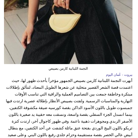
النجمة اللبنانية كارمن بصيبص
بيروت - عُمان اليوم
أبهرت النجمة اللبنانية كارمن بصيبص الجمهور مؤخراً بأحدث ظهور لها، حيث
اعتمدت قصة الشعر القصير متخلية عن شعرها الطويل المعتاد، لتتألق بإطلالات
مبتكرة وخاطفة جمعت بين التصاميم العملية والراقية التي تناسب الأوقات
النهارية والمناسبات الرسمية. ولفتت بصيبص الأنظار بإطلالة عصرية ارتدت فيها
جمبسوت طويل باللون الأسود الداكن بقصة كورسيه ضيقة مكشوفة الكتفين،
بينما انسدل الجزء السفلي بقصة واسعة، ونسقت معه حقيبة يد صغيرة باللون
الأصفر الزبدي ومجوهرات ذهبية ناعمة. وفي ظهور كاجوال آخر، ارتدت كنزة
تريكو باللون البيج الوردي بفتحة عنق مائلة كشفت عن أحد الكتفين، مع بنطال
أبيض عالي الخصر بقصة مستقيمة وحزام جلدي رفيع باللون البني. وعلى صعيد