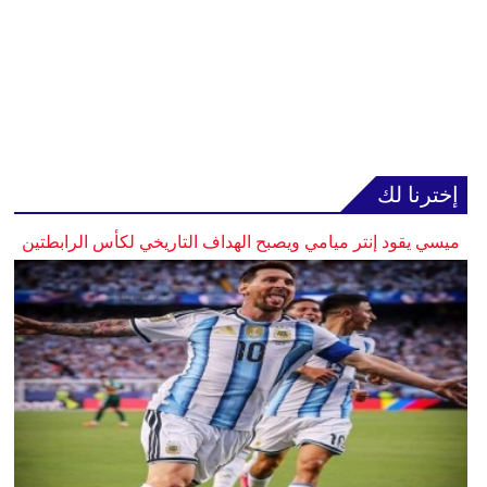
إخترنا لك
ميسي يقود إنتر ميامي ويصبح الهداف التاريخي لكأس الرابطتين