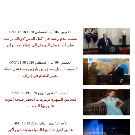
GMT 13:18 1970 الخميس ,06 آب / أغسطس
بسبب عدم رغبته في "قتل الناس"دونالد ترامب
يعلن أنه يفضَل التوصَل إلى إتفاق مع إيران
GMT 21:48 2026 الخميس ,06 آب / أغسطس
الموساد يقيل مسؤولين بارزين بعد فشل خطة
تغيير النظام في إيران
GMT 09:39 2026 السبت ,25 تموز / يوليو
فساتين السهرة بزمزمات الخصر صيحة أنثوية
تتألق بها النجمات
GMT 16:13 2026 الأحد ,12 تموز / يوليو
عسير تُعزز جاذبيتها السياحية بتدشين أكبر