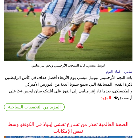
ليونيل ميسي، قائد المنتخب الأرجنتيني ونجم انتر ميامي
ميامي - عُمان اليوم
بات النجم الأرجنتيني ليونيل ميسي يوم الأربعاء أفضل هداف في كأس الرابطتين
لكرة القدم، المسابقة التي تجمع سنويا أندية من الدوريين الأميركي
والمكسيكي، بعدما قاد إنتر ميامي إلى الفوز على أتلتيكو سان لويس 4-2 على
أرضه ض�...
المزيد
المزيد من التحقيقات السياحية
الصحة العالمية تحذر من تسارع تفشي إيبولا في الكونغو وسط
نقص الإمكانات