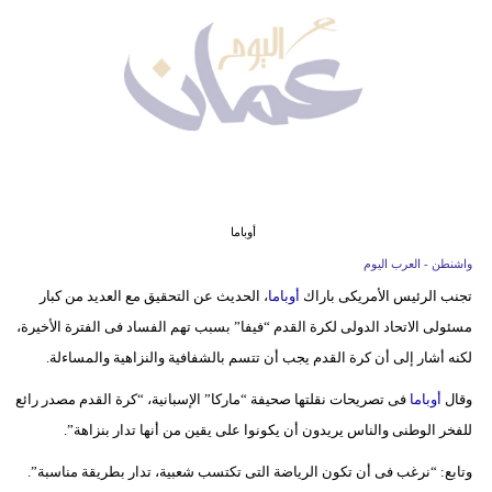
وسفر
ديكور
أخبار
إعلام
تعليم
أوباما
مرأة
واشنطن - العرب اليوم
تجنب الرئيس الأمريكى باراك
أوباما
، الحديث عن التحقيق مع العديد من كبار
علوم
مسئولى الاتحاد الدولى لكرة القدم “فيفا” بسبب تهم الفساد فى الفترة الأخيرة،
وتكنولوجيا
لكنه أشار إلى أن كرة القدم يجب أن تتسم بالشفافية والنزاهية والمساءلة.
بيئة
وقال
أوباما
فى تصريحات نقلتها صحيفة “ماركا” الإسبانية، “كرة القدم مصدر رائع
مدوَّنات
للفخر الوطنى والناس يريدون أن يكونوا على يقين من أنها تدار بنزاهة”.
وتابع: “نرغب فى أن تكون الرياضة التى تكتسب شعبية، تدار بطريقة مناسبة”.
أبراج