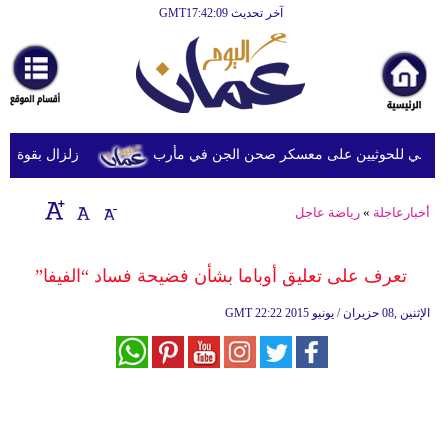
آخر تحديث GMT17:42:09
الرئيسية
أخبارعاجلة
رياضة
ثقافة
خي للحوثيين على معسكر صحن الجن في مأرب
زلزال بقوة 6.3 درجة يضرب جنوب الفلبين دون تحذيرات من تسونامي أو أضرار فورية
إقتصاد
أخبارعاجلة
»
رياضة عاجل
فن
وموسيقى
تعرف على تعليق أوباما بشأن فضيحة فساد “الفيفا”
أزياء
22:22 2015 الإثنين ,08 حزيران / يونيو
GMT
صحة
وتغذية
سياحة