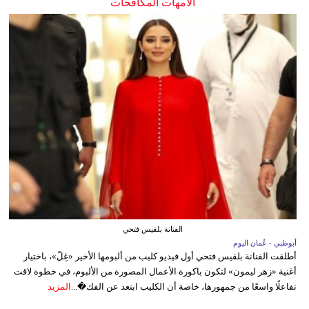
الأمهات المكافحات
الفنانة بلقيس فتحي
أبوظبي - عُمان اليوم
أطلقت الفنانة بلقيس فتحي أول فيديو كليب من ألبومها الأخير «غِلّ»، باختيار
أغنية «زهر ليمون» لتكون باكورة الأعمال المصورة من الألبوم، في خطوة لاقت
تفاعلًا واسعًا من جمهورها، خاصة أن الكليب ابتعد عن الفك�...
المزيد