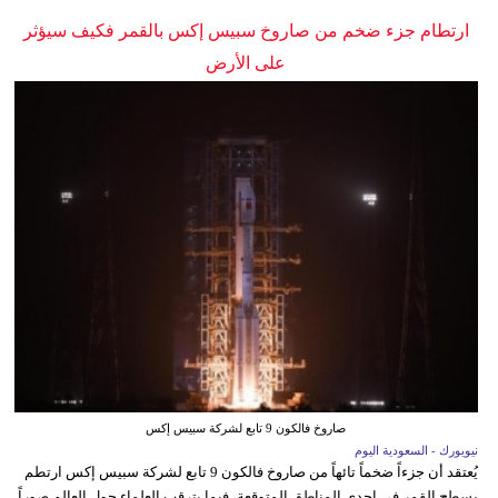
ارتطام جزء ضخم من صاروخ سبيس إكس بالقمر فكيف سيؤثر
على الأرض
صاروخ فالكون 9 تابع لشركة سبيس إكس
نيويورك - السعودية اليوم
يُعتقد أن جزءاً ضخماً تائهاً من صاروخ فالكون 9 تابع لشركة سبيس إكس ارتطم
بسطح القمر في إحدى المناطق المتوقعة، فيما يترقب العلماء حول العالم صوراً