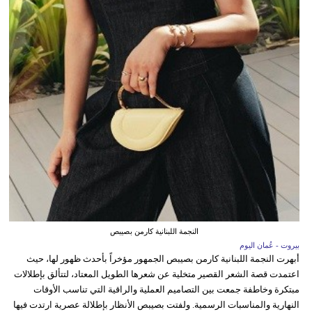
النجمة اللبنانية كارمن بصيبص
بيروت - عُمان اليوم
أبهرت النجمة اللبنانية كارمن بصيبص الجمهور مؤخراً بأحدث ظهور لها، حيث
اعتمدت قصة الشعر القصير متخلية عن شعرها الطويل المعتاد، لتتألق بإطلالات
مبتكرة وخاطفة جمعت بين التصاميم العملية والراقية التي تناسب الأوقات
النهارية والمناسبات الرسمية. ولفتت بصيبص الأنظار بإطلالة عصرية ارتدت فيها