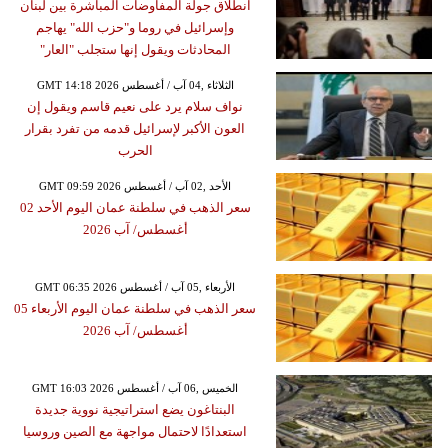
انطلاق جولة المفاوضات المباشرة بين لبنان
وإسرائيل في روما و"حزب الله" يهاجم
المحادثات ويقول إنها ستجلب "العار"
GMT 14:18 2026 الثلاثاء ,04 آب / أغسطس
نواف سلام يرد على نعيم قاسم ويقول إن
العون الأكبر لإسرائيل قدمه من تفرد بقرار
الحرب
GMT 09:59 2026 الأحد ,02 آب / أغسطس
سعر الذهب في سلطنة عمان اليوم الأحد 02
أغسطس/ آب 2026
GMT 06:35 2026 الأربعاء ,05 آب / أغسطس
سعر الذهب في سلطنة عمان اليوم الأربعاء 05
أغسطس/ آب 2026
GMT 16:03 2026 الخميس ,06 آب / أغسطس
البنتاغون يضع استراتيجية نووية جديدة
استعدادًا لاحتمال مواجهة مع الصين وروسيا