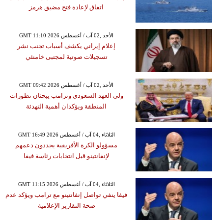
اتفاق لإعادة فتح مضيق هرمز
GMT 11:10 2026 الأحد ,02 آب / أغسطس
إعلام إيراني يكشف أسباب تجنب نشر
تسجيلات صوتية لمجتبى خامنئي
GMT 09:42 2026 الأحد ,02 آب / أغسطس
ولي العهد السعودي وترامب يبحثان تطورات
المنطقة ويؤكدان أهمية التهدئة
GMT 16:49 2026 الثلاثاء ,04 آب / أغسطس
مسؤولو الكرة الأفريقية يجددون دعمهم
لإنفانتينو قبل انتخابات رئاسة فيفا
GMT 11:15 2026 الثلاثاء ,04 آب / أغسطس
فيفا ينفي تواصل إنفانتينو مع ترامب ويؤكد عدم
صحة التقارير الإعلامية