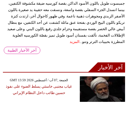
جمبسوت طويل باللون الأسود الداكن بقصة كورسيه ضيقة مكشوفة الكتفين،
بينما انسدل الجزء السفلي بقصة واسعة، ونسقت معه حقيبة يد صغيرة باللون
الأصفر الزبدي ومجوهرات ذهبية ناعمة. وفي ظهور كاجوال آخر، ارتدت كنزة
تريكو باللون البيج الوردي بفتحة عنق مائلة كشفت عن أحد الكتفين، مع بنطال
أبيض عالي الخصر بقصة مستقيمة وحزام جلدي رفيع باللون البني. وعلى صعيد
الإطلالات الفخمة، تألقت بفستان أسود طويل تميز بقصّة الكورسيه العلوية
المطرزة بحبيبات الترتر وتنو...
المزيد
آخر الأخبار الطبية
آخر الأخبار
GMT 13:59 2026 الجمعة ,07 آب / أغسطس
غياب مجتبى خامنئي يسلط الضوء على نفوذ
حسين طائب داخل النظام الإيراني