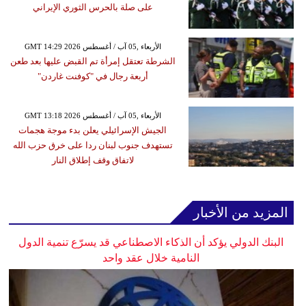
على صلة بالحرس الثوري الإيراني
GMT 14:29 2026 الأربعاء ,05 آب / أغسطس
الشرطة تعتقل إمرأة تم القبض عليها بعد طعن
أربعة رجال في "كوفنت غاردن"
GMT 13:18 2026 الأربعاء ,05 آب / أغسطس
الجيش الإسرائيلي يعلن بدء موجة هجمات
تستهدف جنوب لبنان ردا على خرق حزب الله
لاتفاق وقف إطلاق النار
المزيد من الأخبار
البنك الدولي يؤكد أن الذكاء الاصطناعي قد يسرّع تنمية الدول
النامية خلال عقد واحد