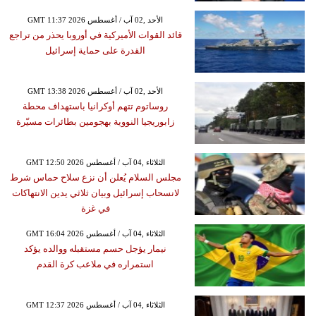
GMT 11:37 2026 الأحد ,02 آب / أغسطس
قائد القوات الأميركية في أوروبا يحذر من تراجع
القدرة على حماية إسرائيل
GMT 13:38 2026 الأحد ,02 آب / أغسطس
روساتوم تتهم أوكرانيا باستهداف محطة
زابوريجيا النووية بهجومين بطائرات مسيّرة
GMT 12:50 2026 الثلاثاء ,04 آب / أغسطس
مجلس السلام يُعلن أن نزع سلاح حماس شرط
لانسحاب إسرائيل وبيان ثلاثي يدين الانتهاكات
في غزة
GMT 16:04 2026 الثلاثاء ,04 آب / أغسطس
نيمار يؤجل حسم مستقبله ووالده يؤكد
استمراره في ملاعب كرة القدم
GMT 12:37 2026 الثلاثاء ,04 آب / أغسطس