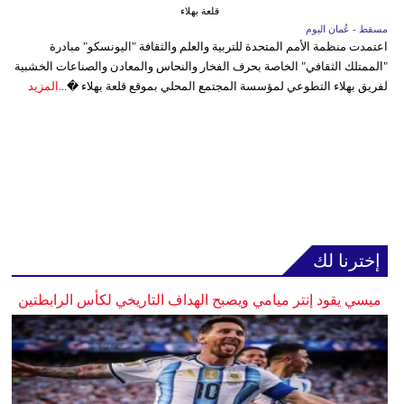
قلعة بهلاء
مسقط - عُمان اليوم
اعتمدت منظمة الأمم المتحدة للتربية والعلم والثقافة "اليونسكو" مبادرة
"الممتلك الثقافي" الخاصة بحرف الفخار والنحاس والمعادن والصناعات الخشبية
لفريق بهلاء التطوعي لمؤسسة المجتمع المحلي بموقع قلعة بهلاء �...
المزيد
إخترنا لك
ميسي يقود إنتر ميامي ويصبح الهداف التاريخي لكأس الرابطتين